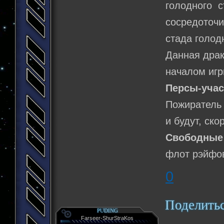
голодного с
сосредоточ
стада голод
Данная драк
началом игр
Персы-учас
Пожиратель 
и будут, ск
Свободные 
флот рэйфов
0
Поделить
PUDING
Farseer-ShurStraKos