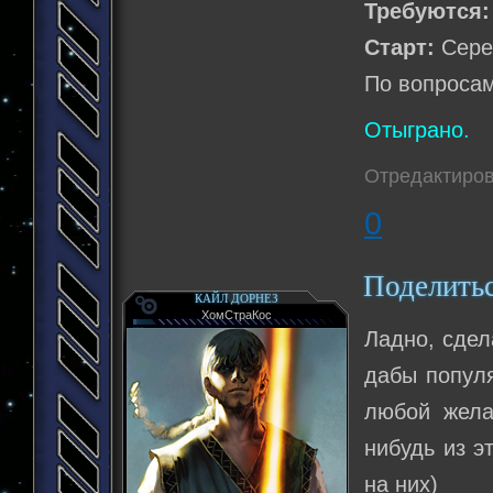
Требуются:
Старт:
Сере
По вопросам
Отыграно.
Отредактиров
0
Поделить
КАЙЛ ДОРНЕЗ
ХомСтраКос
Ладно, сдел
дабы популя
любой жела
нибудь из э
на них)