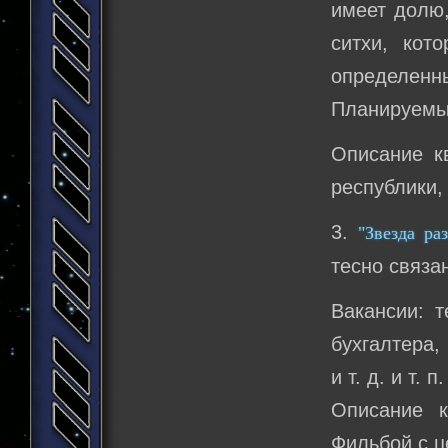
имеет долю,
ситхи, кот
определенны
Планируемый
Описание к
республики,
3.
"Звезда раз
тесно связа
Вакансии: т
бухгалтера,
и т. д. и т. п.
Описание к
Фильбой с ц