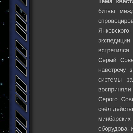
Тема квест
битвы меж
спровоцир
Янковског
экспедиции 
встретился
Серый Сове
навстречу 
системы з
восприняли
Серого Сов
счёл действ
минбарских
оборудован