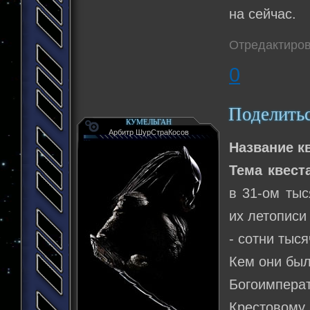
на сейчас.
Отредактиров
0
Поделить
КУМЕЛЬГАН
Арбитр ШурСтраКосов
Название к
Тема квест
в 31-ом тыс
их летописи
- сотни тыс
Кем они был
Богоимпер
Крестовому 