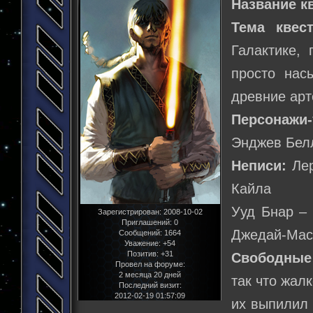
Название к
Тема квест
Галактике,
просто нас
древние арт
Персонажи-
Энджев Белл
Неписи:
Лер
Кайла
Ууд Бнар – 
Зарегистрирован
: 2008-10-02
Приглашений:
0
Джедай-Мас
Сообщений:
1664
Уважение:
+54
Позитив:
+31
Свободные 
Провел на форуме:
2 месяца 20 дней
так что жал
Последний визит:
2012-02-19 01:57:09
их выпилил