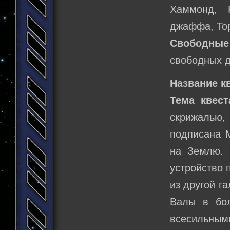
Хаммонд, 
джаффа, Тор
Свободны
свободных д
Название к
Тема квест
скрижалью,
подписана 
на Землю. 
устройство 
из другой г
Валы в бол
всесильным