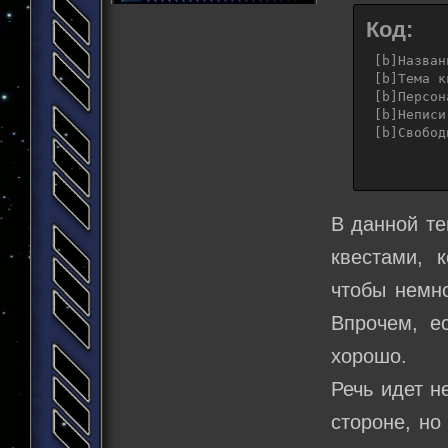
Код:
 [b]Назван
 [b]Тема к
 [b]Персон
 [b]Неписи
 [b]Свобод
В данной те
квестами, 
чтобы немн
Впрочем, ес
хорошо.
Речь идет н
стороне, но