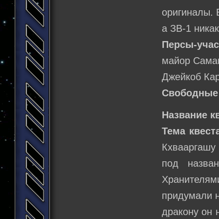
оригиналы. 
а ЗВ-1 никак
Персы-учас
майор Саман
Джейкоб Кар
Свободные
Название к
Тема квест
Кхвааргашу
под назва
Хранителями
придумали н
дракону он 