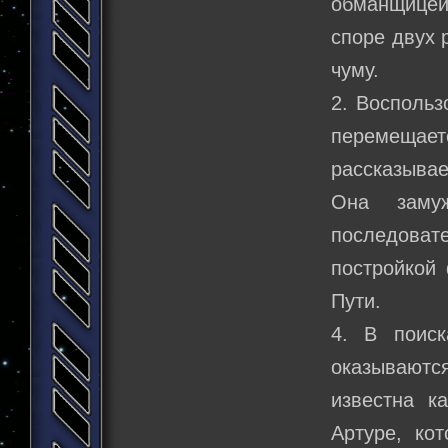
обманщицей
споре двух 
чуму.
2. Восполь
перемещает
рассказывает
Она заму
последова
постройкой
Пути.
4. В поис
оказываются
известна к
Артуре, ко