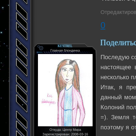
Отредактиров
0
Поделить
KESTREL
Главная блондинка
Последую со
настоящее 
несколько п
Итак, я пр
данный моме
Колоний пол
=). Земля т
поэтому я о
Откуда:
Центр Мира
Зарегистрирован
: 2008-03-16