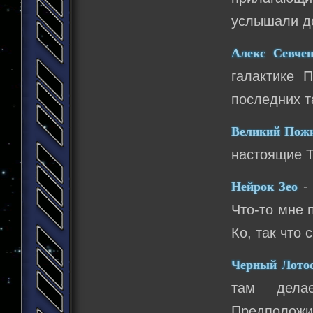
услышали д
Алекс Севче
галактике 
последних т
Великий Пож
настоящие Т
- 
Нейрок Зео
Что-то мне 
Ко, так что 
Черный Лото
там дела
Предположи