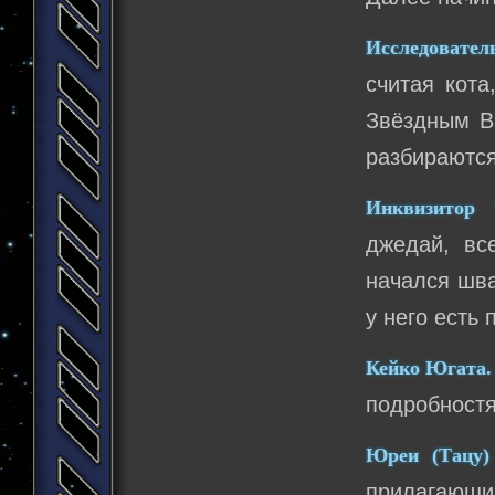
Исследовател
считая кота
Звёздным Вр
разбираются
Инквизитор 
джедай, вс
начался шва
у него есть 
Кейко Югата.
подробностя
Юреи (Тацу)
прилагающ