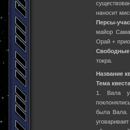
существова
наносит мис
Персы-учас
майор Сама
Орай + прио
Свободные
токра.
Название к
Тема квеста
1. Вала у
поклонялись
была Вала. 
уговаривает