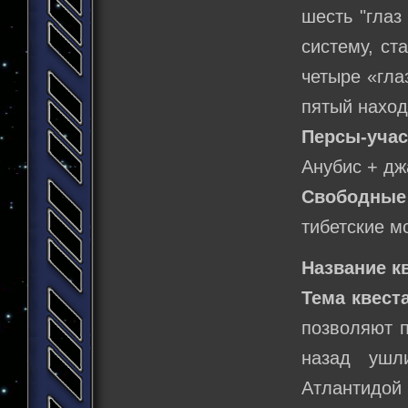
шесть "глаз
систему, ст
четыре «гла
пятый наход
Персы-учас
Анубис + дж
Свободны
тибетские мо
Название к
Тема квеста
позволяют п
назад ушл
Атлантидой 