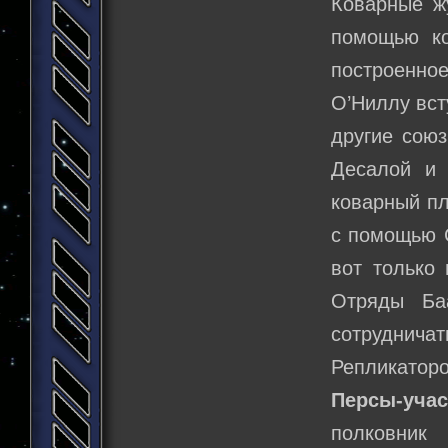
Коварные ж
помощью ко
построенное
О’Ниллу вст
другие союз
Десалой и 
коварный пл
с помощью 
вот только 
Отряды Ба
сотруднича
Репликаторо
Персы-учас
полковник