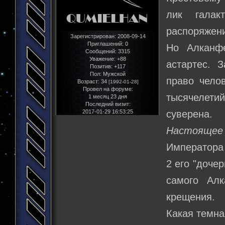
лик галак
распоряжени
Зарегистрирован
: 2008-09-14
Приглашений:
0
Но Алканф
Сообщений:
3315
Уважение:
+88
астартес. 
Позитив:
+117
Пол:
Мужской
право челов
Возраст:
34
[1992-01-28]
Провел на форуме:
тысячелетий
1 месяц 23 дня
Последний визит:
2017-01-29 16:53:25
суверена.
Настоящее
Императора 
2 его "доче
самого Ал
крещения.
Какая темна