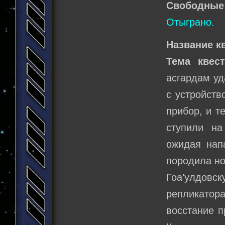
Свободные
Отыграно.
Название к
Тема квест
асгардам уд
с устройст
прибор, и т
ступили на
ожидая нап
породила но
Гоа’улдовс
репликатора
восстание п