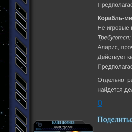
Предполагае
Корабль-ми
Не игровые 
Требуются:
Аларис, про
Действует к
Предполагае
Отдельно р
найдется де
0
Поделить
КАЙЛ ДОРНЕЗ
ХомСтраКос