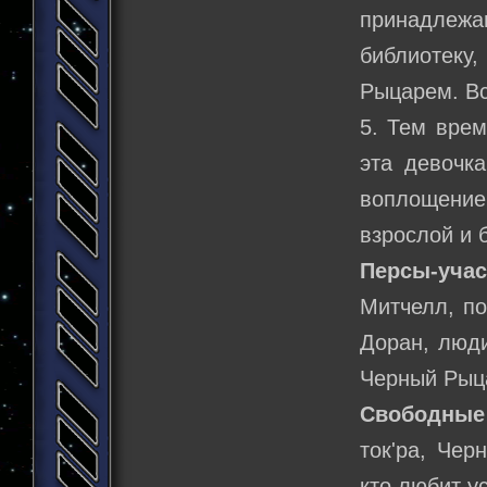
принадлежа
библиотеку,
Рыцарем. Вся
5. Тем врем
эта девочк
воплощение.
взрослой и 
Персы-уча
Митчелл, п
Доран, люди
Черный Рыца
Свободные
ток'ра, Чер
кто любит у