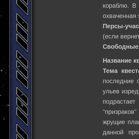
кораблю. В 
охваченная 
Персы-учас
(если верне
Свободные
Название к
Тема квес
последние о
ульев изред
подрастае
"призраков
жрущие план
данной про