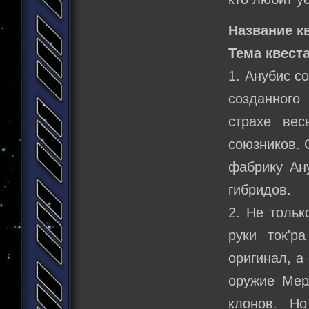
Название к
Тема квеста
1. Анубис с
созданного
страхе вес
союзников. 
фабрику Ан
гибридов.
2. Не тольк
руки ток'р
оригинал, а 
оружие Мер
клонов. Н