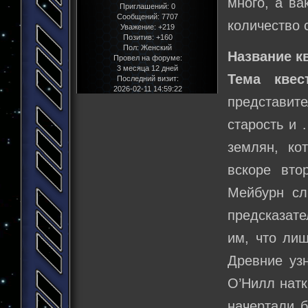
много, а ва
Приглашений:
0
Сообщений:
7707
количество 
Уважение:
+219
Позитив:
+160
Пол:
Женский
Название к
Провел на форуме:
3 месяца 12 дней
Тема квест
Последний визит:
2026-02-11 14:59:22
представите
старость и
землян, ко
вскоре вто
Мейбурн сл
предсказате
им, что лиш
Древние уз
О’Нилл натк
начертали б