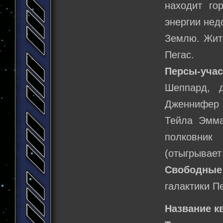
находит го
энергии нед
Землю. Жит
Пегас.
Персы-учас
Шеппард, д
Дженнифер 
Тейла Эмма
полковник
(отыгрывает
Свободные
галактики Пе
Название к