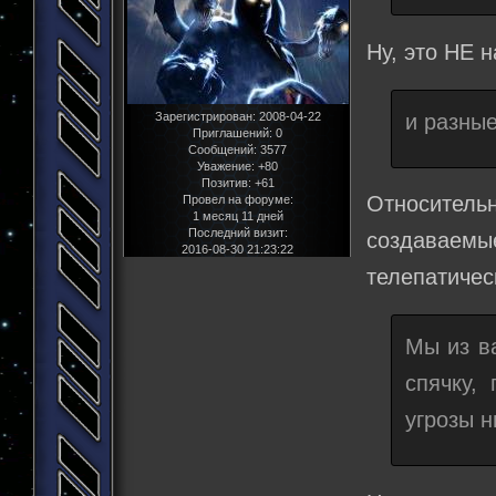
Ну, это НЕ 
и разны
Зарегистрирован
: 2008-04-22
Приглашений:
0
Сообщений:
3577
Уважение:
+80
Позитив:
+61
Относител
Провел на форуме:
1 месяц 11 дней
Последний визит:
создаваемы
2016-08-30 21:23:22
телепатичес
Мы из ва
спячку,
угрозы н