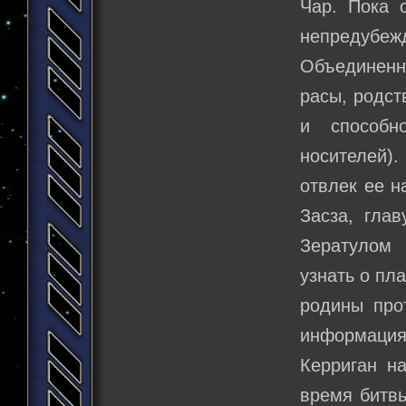
Чар. Пока 
непредубежд
Объединенны
расы, родст
и способн
носителей)
отвлек ее н
Засза, гла
Зератулом 
узнать о пл
родины про
информация
Керриган н
время битвы