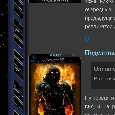
тоже никто
2016-08-30 21:23:22
очередную
предыдущи
репликаторы
0
Поделить
ЗЕРАТУЛ
Мудак года 2011
Unname
Вот эти 
Ну первая и
видны на р
протоссов ,