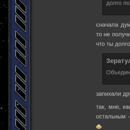
долго п
сначала дум
то не получ
что ты долг
Зератул
Объедин
запихали др
так, мне, ка
остальным - 