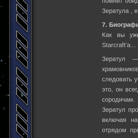
помнит обид
Зератула , 
7. Биограф
Как вы уж
Starcraft'a...
Зератул —
храмовнико
следовать у
это, он все
сородичам.
Зератул про
включая н
отрядом пр