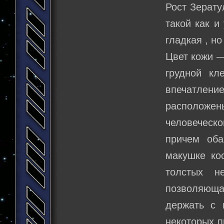
Рост Зерату
такой как и
гладкая , н
Цвет кожи —
грудной кл
впечатлени
расположены
человеческо
причем об
макушке кос
толстых н
позволяюща
держать с 
некоторых п