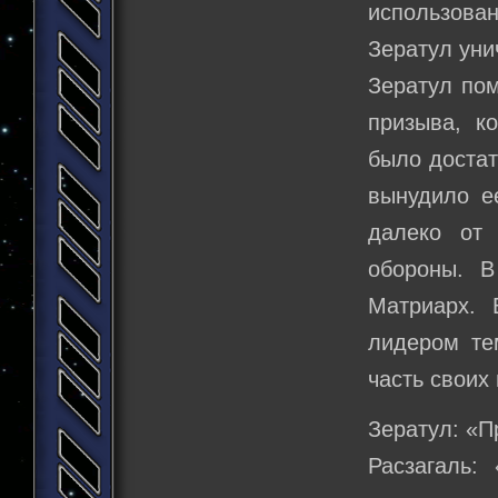
использован
Зератул уни
Зератул пом
призыва, к
было достат
вынудило е
далеко от
обороны. В
Матриарх. 
лидером те
часть своих
Зератул: «П
Расзагаль: