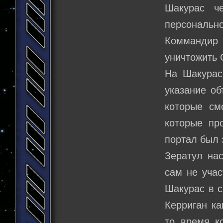
Шакурас че
персональн
Коммандир
уничтожить 
На Шакурас
указание об
которые см
которые пр
портал был 
Зератул нас
сам не учас
Шакурас в с
Керриган ка
то время к