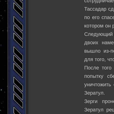
сотруднич
Тассадар сд
по его спас
котором он 
Следующий 
двоих наме
вышло из-п
для того, ч
После того
попытку сб
уничтожить 
Зератул.
Зерги прон
Зератул ре