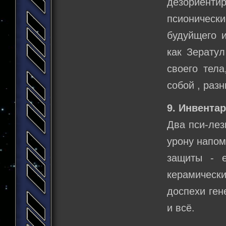
дезориенти
псионичес
будуйщего и
как Зератул
своего тел
собой , раз
9. Инвентар
Два пси-лез
урону напом
защиты - е
керамически
доспехи ген
и всё.