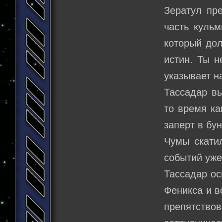
Зератул пр
часть кульм
который дол
истин. Ты 
указывает н
Тассадар в
то время ка
заперт в бу
Чумы скатил
событий уже
Тассадар ос
Феникса и в
препятство