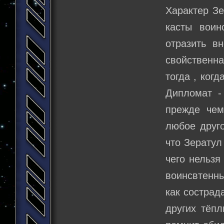
Характер Зе
касты воин
отразить в
свойственна
тогда , ког
Дипломат -
прежде чем
любое друго
что Зератул
чего нельзя
воинсвтенны
как сострад
других тёпл