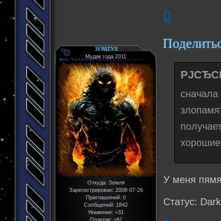
0
Поделить
ЗЕРАТУЛ
Мудак года 2011
РЈСЂСЃ
сначал
злопамя
получае
хорошие 
У меня пямя
Откуда:
Земля
Зарегистрирован
: 2008-07-26
Приглашений:
0
Статус: Dark
Сообщений:
1842
Уважение:
+31
Позитив:
+82