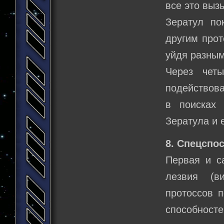
все это выз
Зератул по
другим прот
уйдя разным
Через четы
подействова
в поисках 
Зератула и е
8. Спецспо
Первая и с
лезвия (ви
протоссов п
способносте