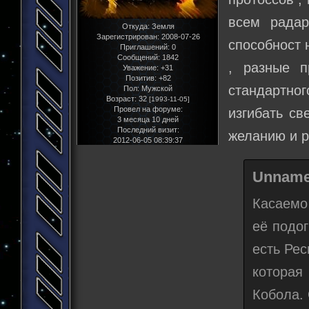
всем радар
Откуда:
Земля
Зарегистрирован
: 2008-07-26
способност 
Приглашений:
0
Сообщений:
1842
, разные п
Уважение:
+31
Позитив:
+82
стандартно
Пол:
Мужской
Возраст:
32
[1993-11-05]
Провел на форуме:
изгибать св
3 месяца 10 дней
Последний визит:
желанию и р
2012-06-05 08:39:37
Unname
Касаемо
её подог
есть Рес
которая
Кобола. 