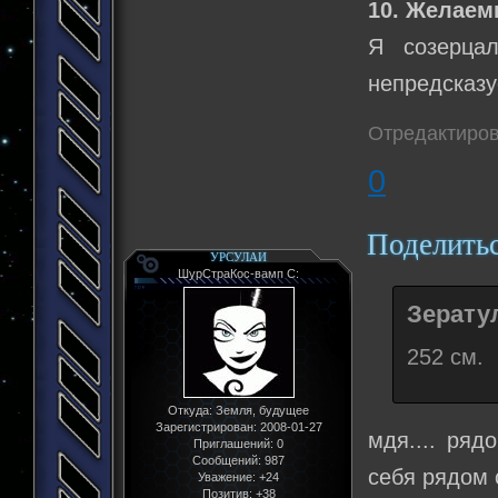
10. Желаем
Я созерца
непредсказу
Отредактиров
0
Поделить
УРСУЛАИ
ШурСтраКос-вамп С:
Зератул
252 см.
Откуда:
Земля, будущее
Зарегистрирован
: 2008-01-27
мдя.... ряд
Приглашений:
0
Сообщений:
987
себя рядом с
Уважение:
+24
Позитив:
+38