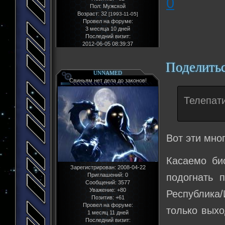
0
Пол:
Мужской
Возраст:
32
[1993-11-05]
Провел на форуме:
3 месяца 10 дней
Последний визит:
2012-06-05 08:39:37
Поделить
UNNAMED
Свиньям нет дела до законов!
Телепати
Вот эти мно
Касаемо би
Зарегистрирован
: 2008-04-22
подогнать 
Приглашений:
0
Сообщений:
3577
Уважение:
+80
Республика/
Позитив:
+61
Провел на форуме:
только выхо
1 месяц 11 дней
Последний визит: