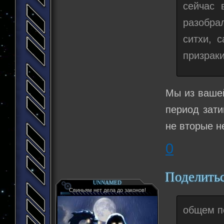
сейчас 
разобра
ситхи, 
призраки
Мы из вашей
период зати
не вторые н
0
Поделить
UNNAMED
Свиньям нет дела до законов!
общем п