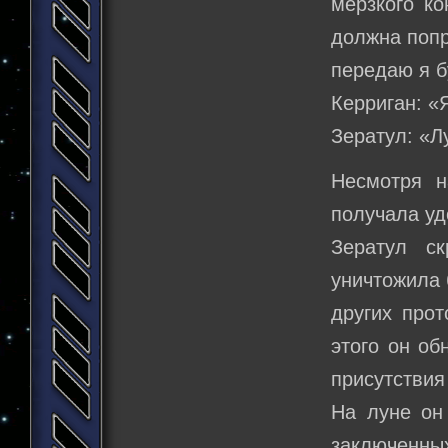
мерзкого ко
должна попр
передаю я б
Керриган: «
Зератул: «Л
Несмотря н
получала уд
Зератул с
уничтожила 
других прот
этого он об
присутствия
На луне он
заключенных