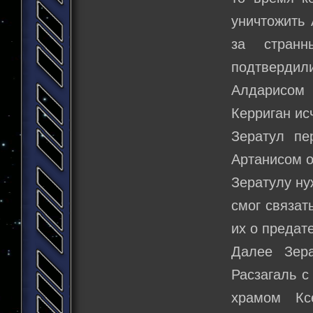
уничтожить 
за странн
подтвердил
Алдарисом 
Керриган ис
Зератул пе
Артанисом о
Зератулу ну
смог связат
их о предат
Далее Зера
Расзагаль с
храмом Кс