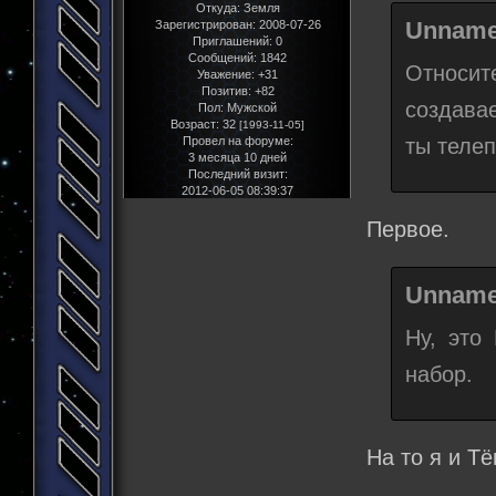
Откуда:
Земля
Unname
Зарегистрирован
: 2008-07-26
Приглашений:
0
Сообщений:
1842
Относит
Уважение:
+31
Позитив:
+82
создава
Пол:
Мужской
Возраст:
32
[1993-11-05]
ты теле
Провел на форуме:
3 месяца 10 дней
Последний визит:
2012-06-05 08:39:37
Первое.
Unname
Ну, это
набор.
На то я и 