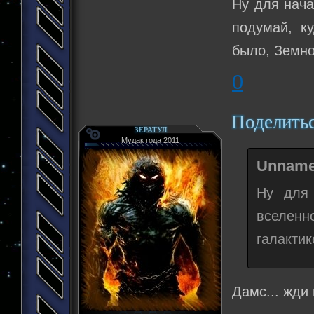
Ну для нача
подумай, ку
было, Земно
0
Поделить
ЗЕРАТУЛ
Мудак года 2011
Unname
Ну для 
вселенн
галактик
Дамс... жди