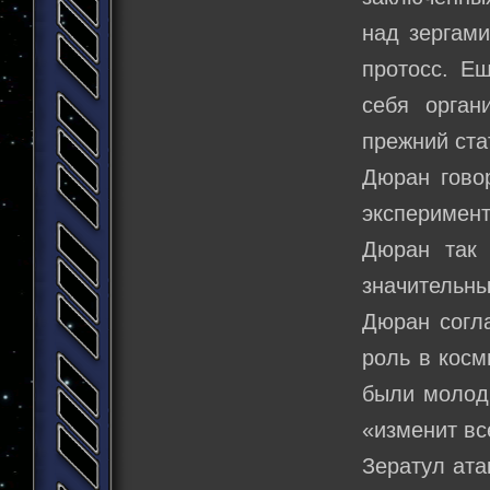
над зергами
протосс. Е
себя орган
прежний ста
Дюран говор
эксперимент
Дюран так 
значительных
Дюран согла
роль в косм
были молод
«изменит вс
Зератул ата