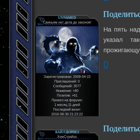
Поделить
UNNAMED
Свиньям нет дела до законов!
На пять над
указал та
прожигающу
0
Зарегистрирован
: 2008-04-22
Приглашений:
0
Сообщений:
3577
Уважение:
+80
Позитив:
+61
Провел на форуме:
1 месяц 11 дней
Последний визит:
2016-08-30 21:23:22
Поделить
КАЙЛ ДОРНЕЗ
ХомСтраКос