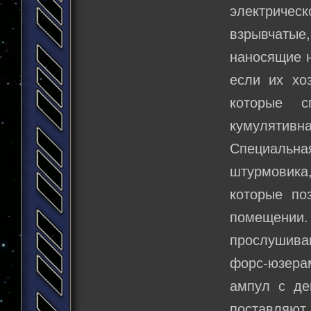
электричес
взрывчатые
наносящие н
если их хо
которые с
кумулятивн
Специальна
штурмовика
которые по
помещении.
прослушиван
форс-юзера
ампул с де
поставляют