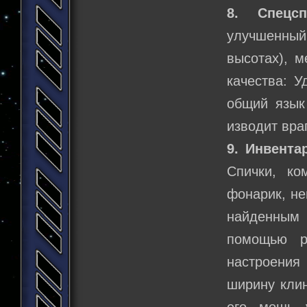
8. Спецсп
улучшенный
высотах), 
качества: У
общий язык
изводит вра
9. Инвента
Спички, ко
фонарик, не
найденным 
помощью р
настроения
ширину клин