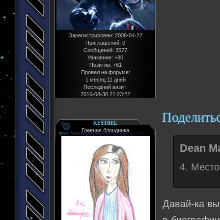
Зарегистрирован
: 2008-04-22
Приглашений:
0
Сообщений:
3577
Уважение:
+80
Позитив:
+61
Провел на форуме:
1 месяц 11 дней
Последний визит:
2016-08-30 21:23:22
Поделить
KESTREL
Главная блондинка
Dean Ma
4. Место
Давай-ка вы