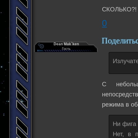
СКОЛЬКО?!
0
Поделить
Dean Mak`ken
Гость
Излучате
С неболь
непосредст
режима в об
Ни фига
Нет, в 