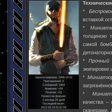
Технически
*
Беспров
вставкой ог
*
Миниат
толщиною т
самой бомб
детонаторно
*
Прочный 
экипировке 
*
Миниатю
Зарегистрирован
: 2008-10-02
Приглашений:
0
загрязнённо
Сообщений:
1664
Уважение:
+54
Позитив:
+31
*
Миниат
Провел на форуме:
2 месяца 20 дней
качества –
Последний визит:
2012-02-19 01:57:09
сканерами. 