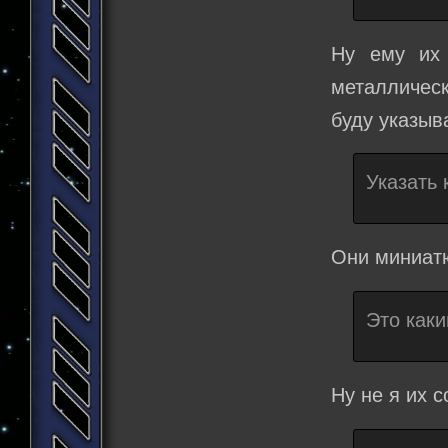
Ну ему их 
металличес
буду указыв
Указать
Они миниатю
Это каки
Ну не я их с