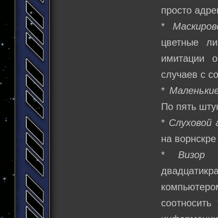
просто адре
*
Маскиров
цветные ли
имитации о
случаев с с
*
Маленьки
По пять шту
*
Слуховой 
на ворнскре
*
Визор
-
двадцатик
компьютер
соотносить