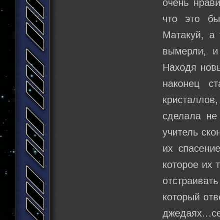
очень нрави
что это бы
Матакуй, а
вымерли, и
Находя новы
наконец с
кристаллов
сделала не
учитель ско
их спасение
которое их 
отстраивать
который отве
джедаях…сей