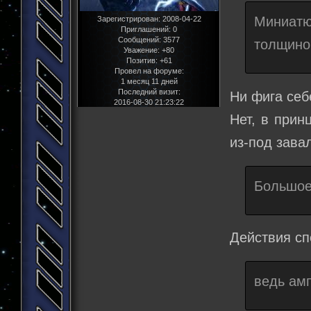
Миниатю
Зарегистрирован
: 2008-04-22
Приглашений:
0
Сообщений:
3577
толщино
Уважение:
+80
Позитив:
+61
Провел на форуме:
1 месяц 11 дней
Последний визит:
Ни фига се
2016-08-30 21:23:22
Нет, в прин
из-под зава
Большое
Действия сп
ведь ам