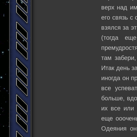
верх над им
его связь с
взялся за э
(тогда ещ
премудрост
там забери,
Итак день з
иногда он п
все успева
больше, вдо
их все или
еще ооочень
Одеяния он