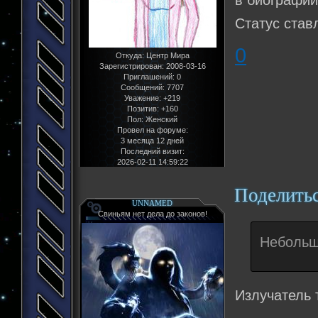
в биографии,
Статус став
0
Откуда:
Центр Мира
Зарегистрирован
: 2008-03-16
Приглашений:
0
Сообщений:
7707
Уважение:
+219
Позитив:
+160
Пол:
Женский
Провел на форуме:
3 месяца 12 дней
Последний визит:
2026-02-11 14:59:22
Поделить
UNNAMED
Свиньям нет дела до законов!
Небольш
Излучатель т