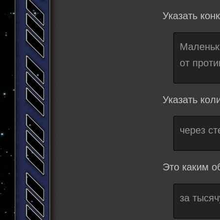
Указать кон
Маленьк
от проти
Указать кол
через ст
Это каким о
за тысяч