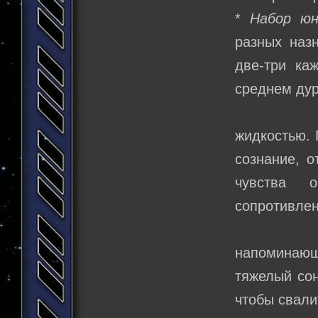
*
Набор юн
разных наз
две-три ка
среднем дур
жидкостью. 
сознание, 
чувства 
сопротивлен
напоминающа
тяжелый сон
чтобы свали