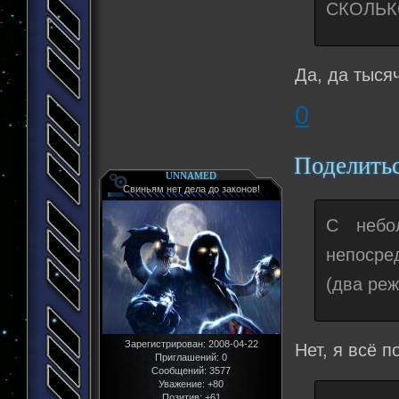
СКОЛЬК
Да, да тысяч
0
Поделить
UNNAMED
Свиньям нет дела до законов!
С небо
непосре
(два ре
Зарегистрирован
: 2008-04-22
Нет, я всё 
Приглашений:
0
Сообщений:
3577
Уважение:
+80
Позитив:
+61