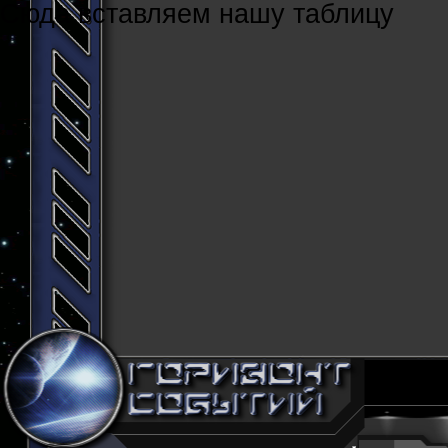
Cюда вставляем нашу таблицу