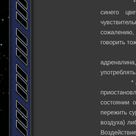
синего цв
чувствител
сожалению, 
говорить то
адреналин
употреблять
*
приостанов
состоянии о
пережить су
воздуха) ли
Воздействие