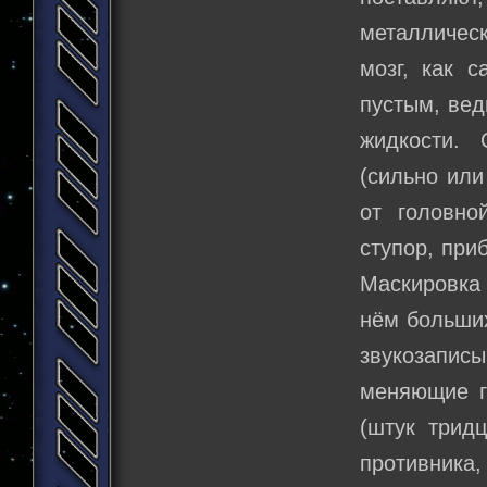
металличес
мозг, как с
пустым, вед
жидкости. 
(сильно или
от головно
ступор, при
Маскировка 
нём больших
звукозапис
меняющие г
(штук трид
противника,