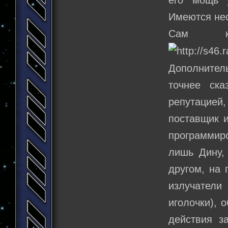
его мощь у
Имеются нес
Сам к
Дополнител
точнее ск
репутацие
поставщик и
программир
лишь Дину,
другом, на 
излучатели
иголочки),
действия з