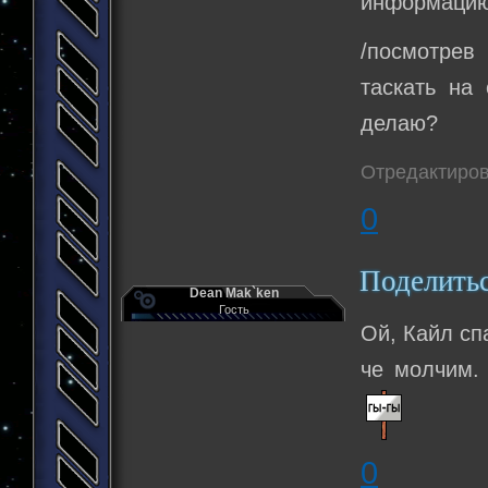
информацию
/посмотрев
таскать на 
делаю?
Отредактиров
0
Поделить
Dean Mak`ken
Гость
Ой, Кайл сп
че молчим. 
0