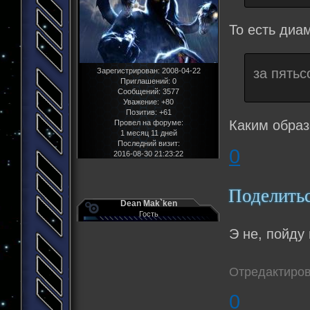
То есть диа
за пятьс
Зарегистрирован
: 2008-04-22
Приглашений:
0
Сообщений:
3577
Уважение:
+80
Позитив:
+61
Каким обра
Провел на форуме:
1 месяц 11 дней
Последний визит:
0
2016-08-30 21:23:22
Поделить
Dean Mak`ken
Гость
Э не, пойд
Отредактиров
0