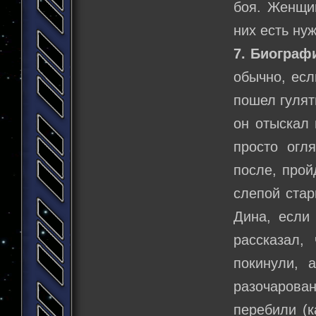
боя. Женщин
них есть ну
7. Биограф
обычно, есл
пошел гулят
он отыскал 
просто огл
после, прой
слепой стар
Дина, если
рассказал,
покинули, 
разочарова
перебили (к