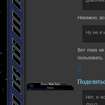
доволен
Неважно, вс
Ну не я 
Вот пока не
пользовать.
0
Поделить
Dean Mak`ken
Гость
Нет, я 
ЛУЧ?