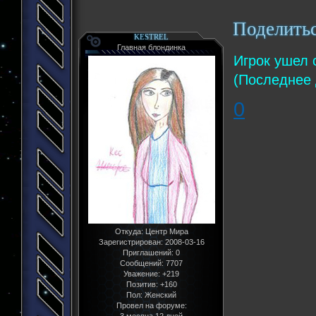
Поделить
KESTREL
Главная блондинка
Игрок ушел 
(Последнее 
0
Откуда:
Центр Мира
Зарегистрирован
: 2008-03-16
Приглашений:
0
Сообщений:
7707
Уважение:
+219
Позитив:
+160
Пол:
Женский
Провел на форуме: