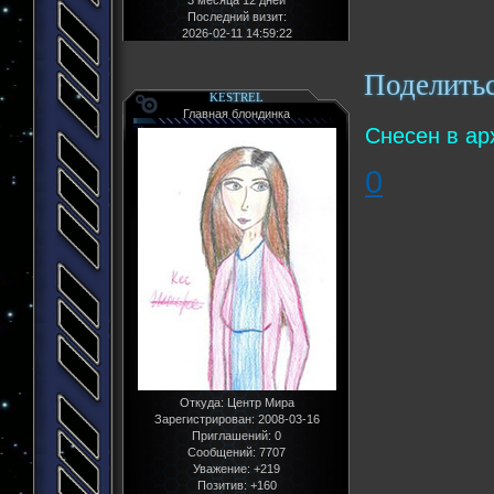
3 месяца 12 дней
Последний визит:
2026-02-11 14:59:22
Поделить
KESTREL
Главная блондинка
Снесен в ар
0
Откуда:
Центр Мира
Зарегистрирован
: 2008-03-16
Приглашений:
0
Сообщений:
7707
Уважение:
+219
Позитив:
+160