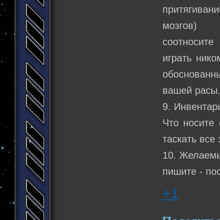
притягиван
мозгов)
соотносите
играть нико
обоснованны
вашей расы
9. Инвентар
Что носите 
таскать все
10. Желаемы
пишите - по
+1