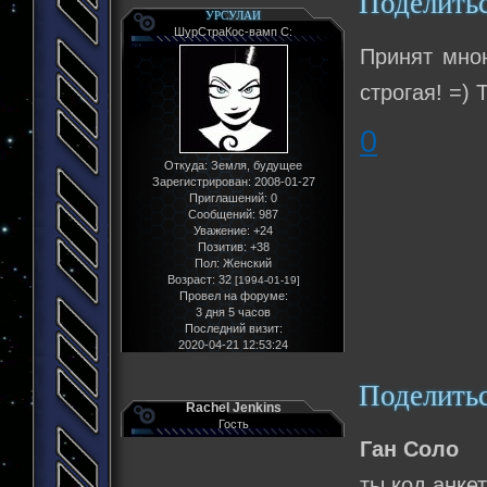
Поделить
УРСУЛАИ
ШурСтраКос-вамп С:
Принят мною
строгая! =) 
0
Откуда:
Земля, будущее
Зарегистрирован
: 2008-01-27
Приглашений:
0
Сообщений:
987
Уважение:
+24
Позитив:
+38
Пол:
Женский
Возраст:
32
[1994-01-19]
Провел на форуме:
3 дня 5 часов
Последний визит:
2020-04-21 12:53:24
Поделить
Rachel Jenkins
Гость
Ган Соло
ты код анке