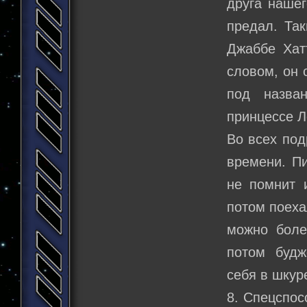
друга нашег
предал. Та
Джаббе Хат
словом, он 
под назва
принцессе Л
Во всех под
времени. Пи
не помнит 
потом поеха
можно боле
потом будж
себя в шкур
8. Спецспос