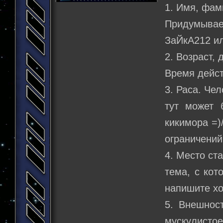
1. Имя, фа
Придумыва
ЗаЙкА212 ил
2. Возраст, 
Время дейст
3. Раса. Чел
тут может б
кикимора =)/
ограничений
4. Место ст
тема, с кот
напишите хо
5. Внешност
мускулисто