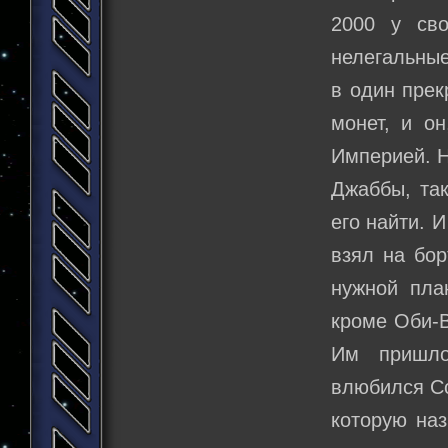
2000 у сво
нелегальные
в один прек
монет, и о
Империей. Н
Джаббы, так
его найти. И
взял на бор
нужной пла
кроме Оби-В
Им пришло
влюбился Со
которую наз