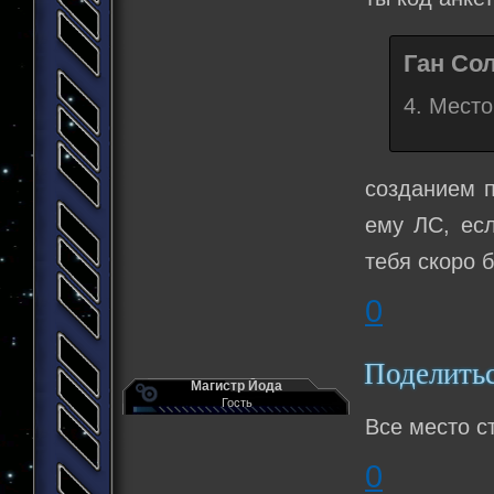
Ган Сол
4. Место
созданием п
ему ЛС, есл
тебя скоро б
0
Поделить
Магистр Йода
Гость
Все место с
0