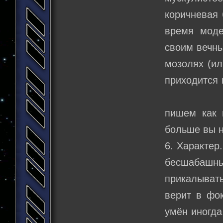
коричневая 
время моде
своим вечны
мозолях (ил
приходится 
пишем как 
больше вы н
6. Характер
бесшабашны
прикалывать
верит в фок
умён иногда,