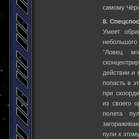
самому Чёрн
8. Спецспо
Умеет обра
небольшог
"Ловец мг
сконцентри
действии и 
попасть в э
при скоорд
из своего 
полета пу
загоражива
пули к этом