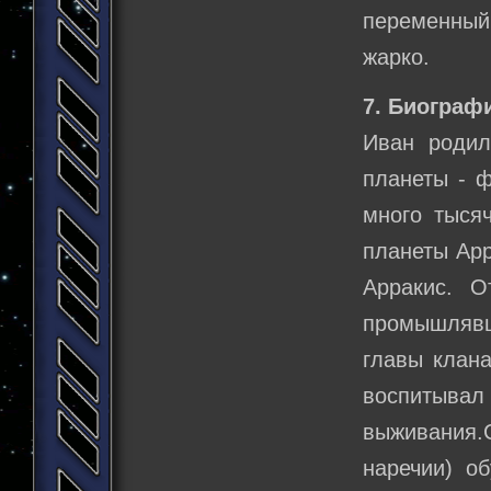
переменный,
жарко.
7. Биограф
Иван родил
планеты - ф
много тыся
планеты Арр
Арракис. О
промышлявш
главы клана
воспитывал 
выживания.
наречии) о