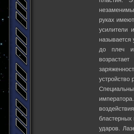
пластин. 
незаменимый
руках имеют
усилители 
называется 
до плеч и
возрастает
заряженност
устройство р
Специальн
императора
воздействия
бластерных 
ударов. Лаз