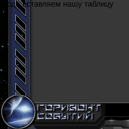
Cюда вставляем нашу таблицу