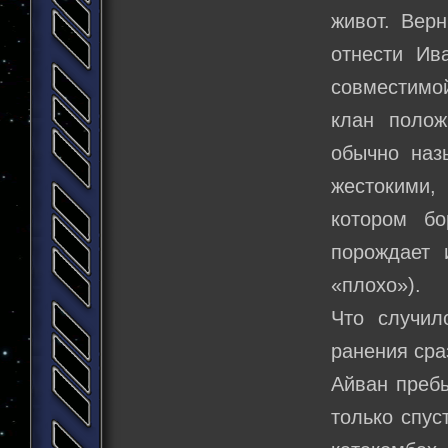
живот. Вер
отнести Ив
совместимой
клан полож
обычно наз
жестокими,
котором бо
порождает 
«плохо»).
Что случил
ранения сра
Айван пребы
только спус