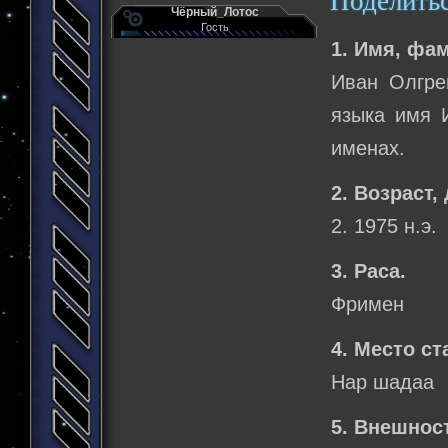
Поделить
Чёрный_Лотос
Гость
1. Имя, фа
Иван Олгре
языка имя И
именах.
2. Возраст,
2. 1975 н.э.
3. Раса.
Фримен
4. Место ст
Нар шадаа
5. Внешнос