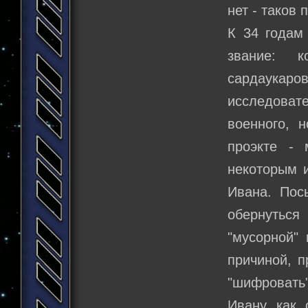
нет - таков 
К 34 годам
звание: к
сардаука
исследоват
военного, 
проэкте - 
некоторым и
Ивана. Пос
обернутьс
"мусорной" 
причиной, п
"шифровать"
Ивану как 