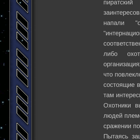
пиратский
заинтересо
напали "
"интернацио
соответств
либо охо
организация
что повлекл
состоящие в
там интерес
Охотники в
людей племе
сражении по
Пытаясь за