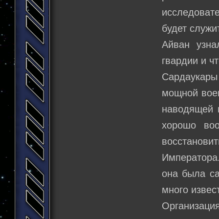
исследоват
будет служи
Айван узна
гвардии и ч
Сардаукар
мощной воен
наводящей н
хорошо воо
восстанови
Императора.
она была са
много извес
Организаци