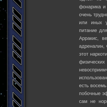
фонарика и
очень трудн
или иных 
питание дл
Арракис, в
адреналин, 
этот наркот
физических
невосприимч
использован
есть восемь
побочные эф
сам не нор