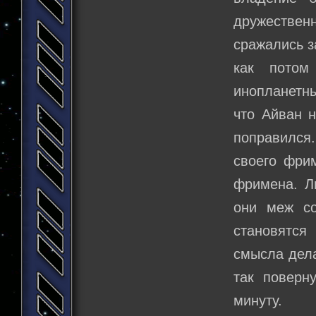
дружественн
сражались з
как потом
инопланетны
что Айван н
поправился.
своего фрим
фримена. Л
они меж с
становятся
смысла дела
так поверн
минуту.