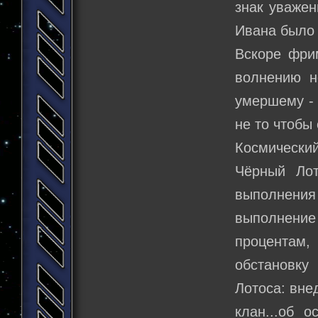
знак уважен
Ивана было 
Вскоре фри
волнению н
умершему - 
не то чтобы
Космически
Чёрный Лот
выполнени
выполнение
процентам,
обстановку
Лотоса: вне
клан...об 