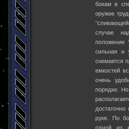
бокам в сп
оружие труд
"сливающей
случае на
положение 
сильная и 
снимается п
емкостей вс
очень удоб
порядке. Но
располага
достаточно 
руке. По б
одной из 