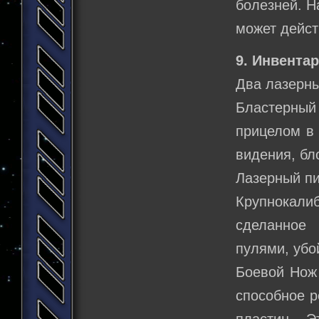
болезней. Н
может дейст
9. Инвентар
Два лазерны
Бластерный 
прицелом в 
видения, бл
Лазерный пи
Крупнокал
сделанное 
пулями, убо
Боевой Нож 
способное р