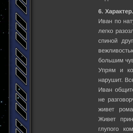
6. Характер
Иван по нат
легко разоз
спиной дру
вежливостью
большим чу
Упрям и ко
нарушит. Вс
Иван общите
не разгово
живет рома
Живет прин
глупого ко