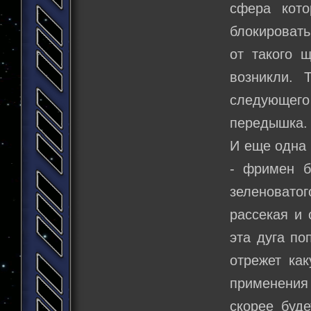
сфера кот
блокировать
от такого 
возникли. 
следующег
передышка.
И еще одна 
- фримен б
зеленовато
рассекая и 
эта дуга по
отрежет ка
применения
скорее буд