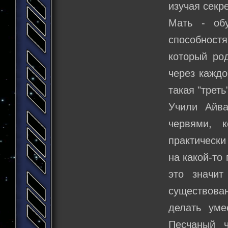
изучая секр
Мать - об
способностя
который род
через каждо
такая "треть
Учили Айва
червями, 
практически
на какой-то 
это значит
существован
делать уме
Песчаный 