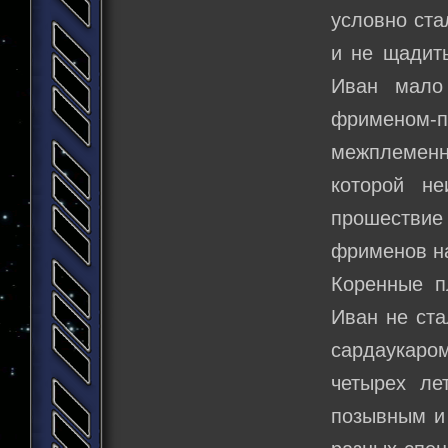
условно ста
и не щадит
Иван мало
фрименом-пи
межплеменн
которой не
прошествие 
фрименов н
Коренные п
Иван не ста
сардаукаром
четырех ле
позывным и 