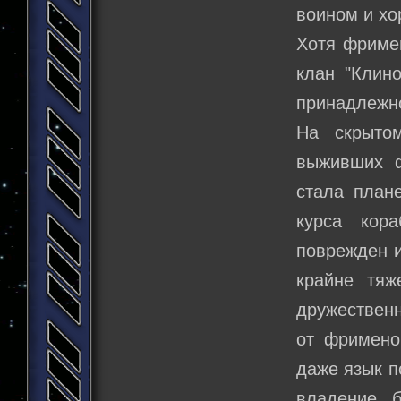
воином и х
Хотя фримен
клан "Клин
принадлежн
На скрыто
выживших 
стала план
курса кор
поврежден и
крайне тяж
дружественн
от фримено
даже язык п
владение 