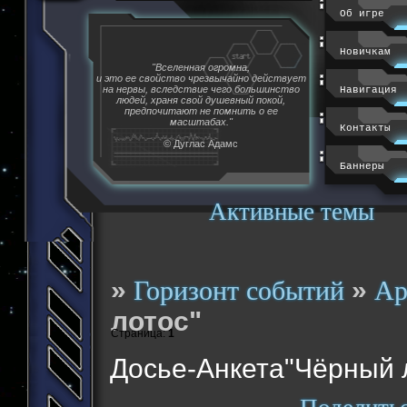
Об игре
Новичкам
"Вселенная огромна,
и это ее свойство чрезвычайно действует
на нервы, вследствие чего большинство
Навигация
людей, храня свой душевный покой,
предпочитают не помнить о ее
масштабах."
Контакты
© Дуглас Адамс
Баннеры
Активные темы
»
»
Горизонт событий
Ар
лотос"
Страница:
1
Досье-Анкета"Чёрный 