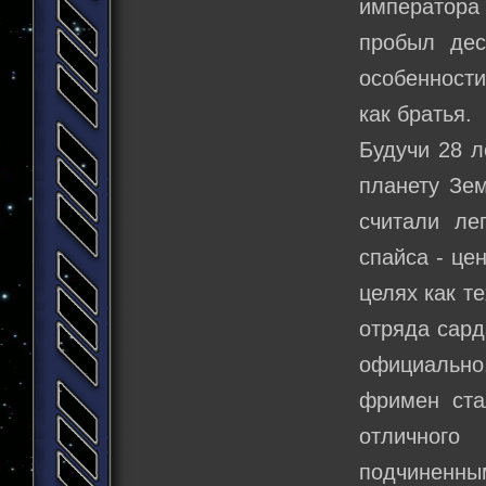
императора
пробыл дес
особенности
как братья.
Будучи 28 л
планету Зе
считали ле
спайса - це
целях как т
отряда сард
официально
фримен ста
отличного
подчиненным