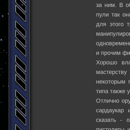
за ним. В о
пули так он
для этого 
манипулир
одновременн
и прочим фи
Хорошо вла
мастерству
некоторым 
типа также 
Отлично ору
сардаукар 
сказать - 
пистолеты 