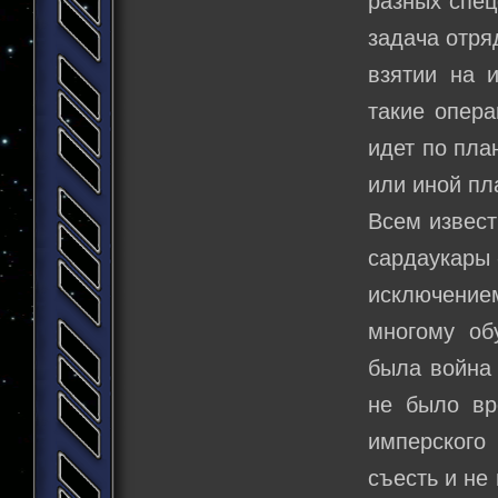
разных спец
задача отря
взятии на 
такие опера
идет по пла
или иной пл
Всем извест
сардаукары 
исключением
многому об
была война 
не было вр
имперского
съесть и не