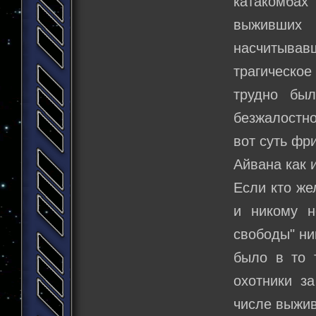
катакомбах
выживших 
насчитывав
трагическо
трудно бы
безжалостно
вот суть фр
Айвана как 
Если кто же
и никому н
свободы" ни
было в то 
охотники з
числе выжив