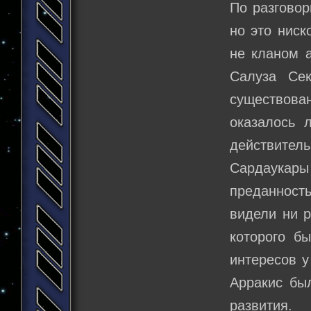
По разговор
но это ниск
не кланом 
Салуза Се
существова
оказалось 
действител
Сардаукар
преданност
видели ни р
которого б
интересов у
Арракис бы
развития