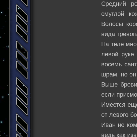
Средний ро
смуглой ко
Волосы кор
вида тревог
На теле мно
левой руке 
восемь сант
шрам, но он
Выше брови
если присмо
Имеется ещ
от левого бо
Иван не ком
ведь как из