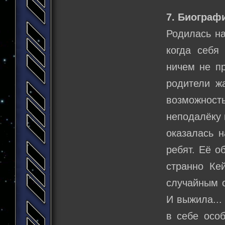
7. Биограф
Родилась на
когда себя
ничем не п
родители ж
возможность
неподалёку 
оказалась 
ребят. Её о
странно Ке
случайным о
И выжила...
в себе особ