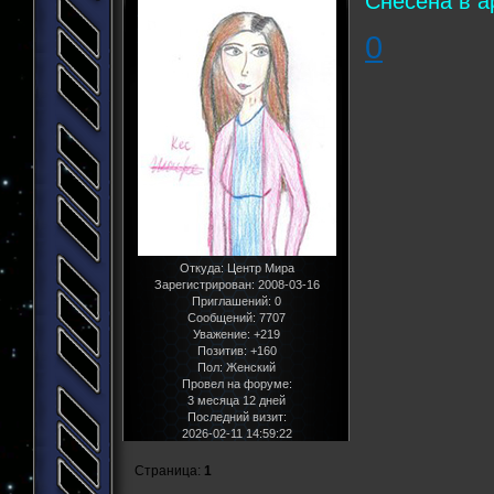
Снесена в а
0
Откуда:
Центр Мира
Зарегистрирован
: 2008-03-16
Приглашений:
0
Сообщений:
7707
Уважение:
+219
Позитив:
+160
Пол:
Женский
Провел на форуме:
3 месяца 12 дней
Последний визит:
2026-02-11 14:59:22
Страница:
1