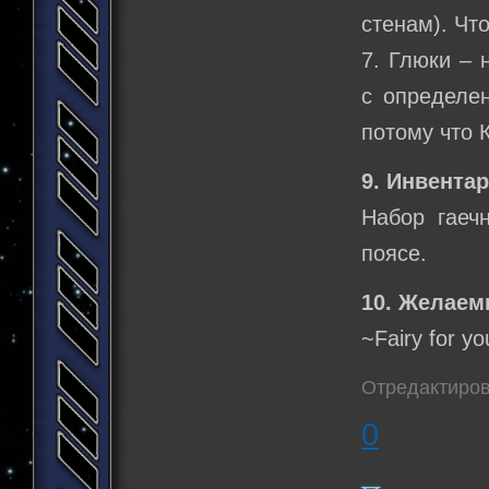
стенам). Чт
7. Глюки – 
с определен
потому что 
9. Инвентар
Набор гаеч
поясе.
10. Желаем
~Fairy for y
Отредактирова
0