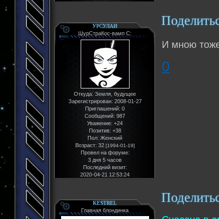
Поделить
УРСУЛАИ
ШурСтраКос-вамп С:
И мною тоже
0
Откуда:
Земля, будущее
Зарегистрирован
: 2008-01-27
Приглашений:
0
Сообщений:
987
Уважение:
+24
Позитив:
+38
Пол:
Женский
Возраст:
32
[1994-01-19]
Провел на форуме:
3 дня 5 часов
Последний визит:
2020-04-21 12:53:24
Поделить
KESTREL
Главная блондинка