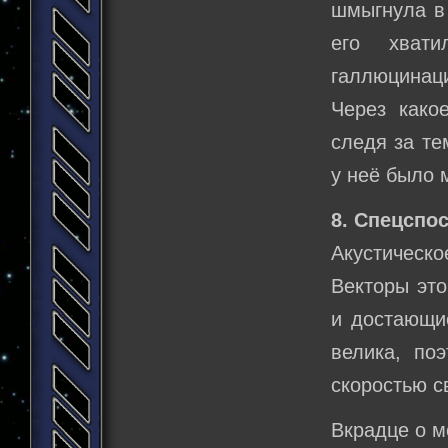
шмыгнула в 
его хвати
галлюцинац
Через како
следя за те
у неё было м
8. Спецспо
Акустическо
Векторы это
и достающие
велика, по
скоростью с
Вкрадце о м