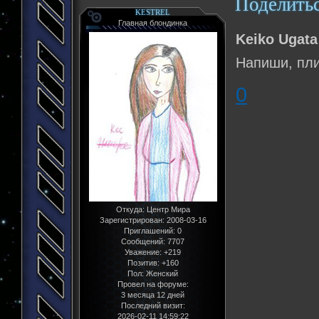
Поделить
KESTREL
Главная блондинка
Keiko Ugata
Напиши, пли
0
Откуда:
Центр Мира
Зарегистрирован
: 2008-03-16
Приглашений:
0
Сообщений:
7707
Уважение:
+219
Позитив:
+160
Пол:
Женский
Провел на форуме:
3 месяца 12 дней
Последний визит:
2026-02-11 14:59:22