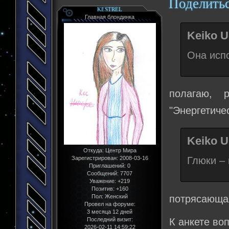
Поделить
KESTREL
Главная блондинка
Keiko U
Она испо
полагаю, 
"Энергетиче
Keiko U
Откуда:
Центр Мира
Глюки –
Зарегистрирован
: 2008-03-16
Приглашений:
0
Сообщений:
7707
Уважение:
+219
Позитив:
+160
потрясающая
Пол:
Женский
Провел на форуме:
3 месяца 12 дней
К анкете во
Последний визит:
2026-02-11 14:59:22