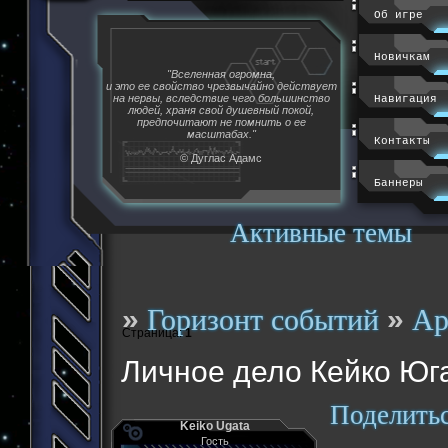
Об игре
Новичкам
"Вселенная огромна,
и это ее свойство чрезвычайно действует
на нервы, вследствие чего большинство
Навигация
людей, храня свой душевный покой,
предпочитают не помнить о ее
масштабах."
Контакты
© Дуглас Адамс
Баннеры
Активные темы
»
»
Горизонт событий
Ар
Страница:
1
Личное дело Кейко Юг
Поделить
Keiko Ugata
Гость