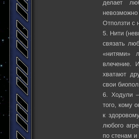
делает лю
невозможно
Отползти с 
5. Нити (не
связать люб
«нитями» 
влечение. И
хватают др
свои биопол
6. Ходули –
того, кому 
к здоровому
любого агре
по стенам и