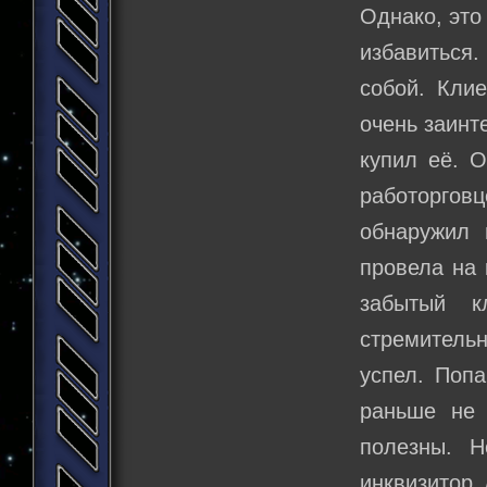
Однако, это
избавиться.
собой. Кли
очень заинт
купил её. О
работоргов
обнаружил 
провела на 
забытый к
стремитель
успел. Попа
раньше не 
полезны. Н
инквизитор 