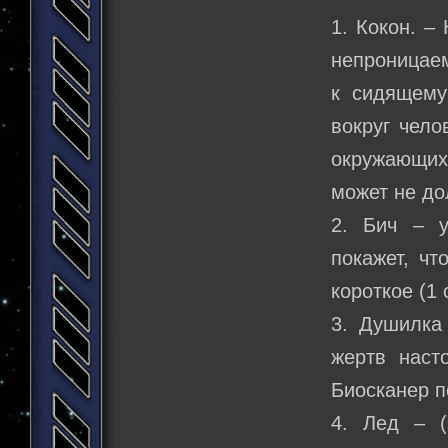
1. Кокон. –
непроницаем
к сидящему
вокруг чело
окружающих 
может не до
2. Бич – у
покажет, чт
короткое (1 
3. Душилка
жертв насто
Биосканер п
4. Лед – (