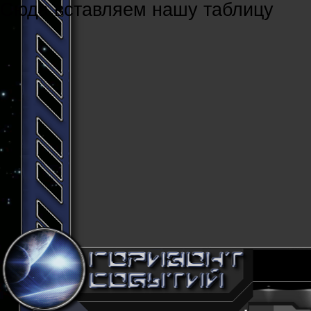
Cюда вставляем нашу таблицу