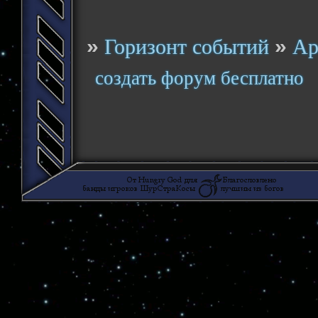
»
»
Горизонт событий
Ар
создать форум бесплатно