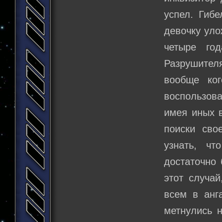
успел. Гиб
девочку уло
четыре го
Разрушител
вообще ког
воспользова
имея иных в
поиски сво
узнать, чт
достаточно 
этот случай
всем в анга
метнулись н