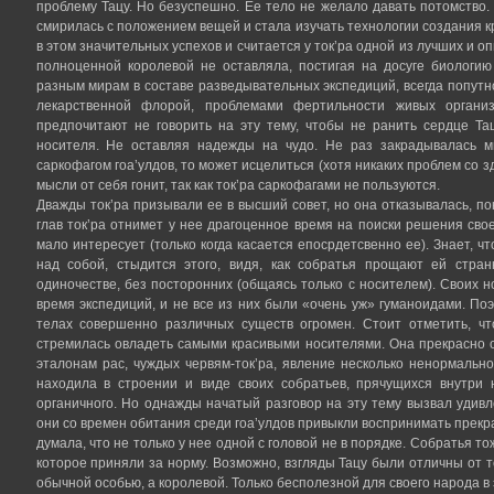
проблему Тацу. Но безуспешно. Ее тело не желало давать потомство.
смирилась с положением вещей и стала изучать технологии создания к
в этом значительных успехов и считается у ток’ра одной из лучших и о
полноценной королевой не оставляла, постигая на досуге биологи
разным мирам в составе разведывательных экспедиций, всегда попутн
лекарственной флорой, проблемами фертильности живых организ
предпочитают не говорить на эту тему, чтобы не ранить сердце Та
носителя. Не оставляя надежды на чудо. Не раз закрадывалась мы
саркофагом гоа’улдов, то может исцелиться (хотя никаких проблем со з
мысли от себя гонит, так как ток’ра саркофагами не пользуются.
Дважды ток’ра призывали ее в высший совет, но она отказывалась, п
глав ток’ра отнимет у нее драгоценное время на поиски решения сво
мало интересует (только когда касается епосрдетсвенно ее). Знает, ч
над собой, стыдится этого, видя, как собратья прощают ей стран
одиночестве, без посторонних (общаясь только с носителем). Своих 
время экспедиций, и не все из них были «очень уж» гуманоидами. По
телах совершенно различных существ огромен. Стоит отметить, чт
стремилась овладеть самыми красивыми носителями. Она прекрасно о
эталонам рас, чуждых червям-ток’ра, явление несколько ненормальн
находила в строении и виде своих собратьев, прячущихся внутри н
органичного. Но однажды начатый разговор на эту тему вызвал удивл
они со времен обитания среди гоа’улдов привыкли воспринимать прекра
думала, что не только у нее одной с головой не в порядке. Собратья 
которое приняли за норму. Возможно, взгляды Тацу были отличны от то
обычной особью, а королевой. Только бесполезной для своего народа в 