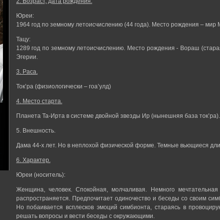
2. Возраст, дата рождения.
Юреи:
1964 год по земному летоисчислению (44 года). Место рождения – мир М
Тацу:
1289 год по земному летоисчислению. Место рождения - Вораш (старая
Эгерии.
3. Раса.
Ток’ра (физиологически – гоа’улд)
4. Место старта.
Планета Та-Ирта в системе двойной звезды Ир (нынешняя база ток’ра).
5. Внешность.
Дама 44-х лет. Но в неплохой физической форме. Темные вьющиеся дли
6. Характер.
Юреи (носитель):
Женщина, человек. Спокойная, молчаливая. Немного мечтательная
распространяется. Предпочитает одиночество и беседы со своим симб
Но побаивается всплесков эмоций симбионта, стараясь в провоцир
решать вопросы и вести беседы с окружающими.