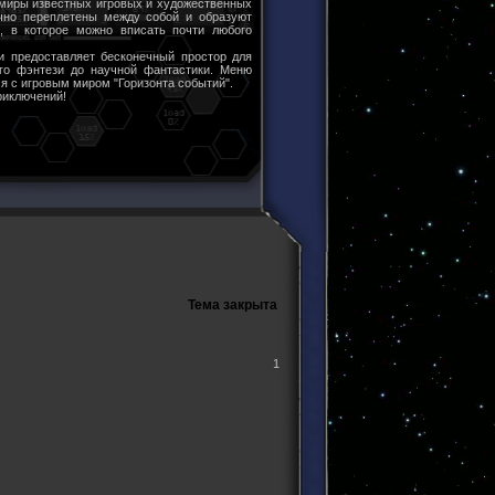
 миры известных игровых и художественных
чно переплетены между собой и образуют
ы, в которое можно вписать почти любого
и предоставляет бесконечный простор для
ого фэнтези до научной фантастики. Меню
я с игровым миром "Горизонта событий".
риключений!
Тема закрыта
1