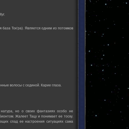
уг.
 база Ток’ра). Является одним из потомков
нные волосы с сединой. Карие глаза.
 натура, но о своих фантазиях особо не
ионтом. Жалеет Тацу и понимает ее тоску.
ующих спад ее настроения ситуациях сама