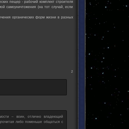
еских пещер - рабочий комплект строителя
мой самоуничтожения (на тот случай, если
учения органических форм жизни в разных
2
имости – воин, отлично владеющий
дпочитая либо поменьше общаться с