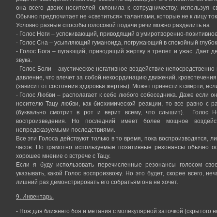
она всего двоих носителей склонила к сотрудничеству, используя 
Обычно предпочитает не «светиться» талантами, которые не к лицу ток
Условно разные способы голосовой подачи речи можно разделить на
- Голос Неги – успокивающий, приводящий в умиротворенно-позитивное
- Голос Сна – усыпляющий гуманоида, погружающий в спокойный глубок
- Голос Бога – пугающий, приводящий жертву в трепет и ужас. Дает д
звука.
- Голос Боли – акустическое негативное воздействие непосредственно
давление, что влечет за собой некоординацию движений, кровотечени
(зависит от состояния здоровья жертвы). Может привести к смерти, есл
- Голос Любви – располагает к себе любого собеседника. Даже если он
носителю Тацу любви, как биохимической реакции, то все равно с р
(буквально смотрит в рот и верит всему, что слышит). Голос 
воспроизведения. Но последний имеет более мощное воздейс
непредсказуемыми последствиями.
Все эти Голоса действуют только в то время, пока воспроизводятся, л
часов. Но грамотно используемые позитивные резонансы обычно о
хорошее мнение о встрече с Тацу.
Если я буду использовать перечисленные резонансы голосом свое
указывать, какой Голос воспроизвожу. Но это будет, скорее всего, не
лишний раз демонстрировать его собратьям она не хочет.
9. Инвентарь.
- Нож для ближнего боя и метания с молекулярной заточкой (скрытого 