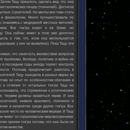
 Затем Тацу пришлось сделать вид, что она
ристаллических пещер (тоннелей). Достигла
пытных строителей. Но мечты все-таки стать
ю и физиологию. Много путешествовала по
о знакомясь с медициной местных жителей,
мов. Все ток’ра знают о ее бзике, но
цу. Она сейчас живет в теле уже десятого
сль о том, что, если она воспользуется
доровьем у нее не выявлено). Пока Тацу эти
онимая, что занятость множеством вопросов
ей проблемы. Вообще, политика и война ее
то в последние годы иногда теряет контроль
ности. Поэтому предпочитает работать в
носителей Тацу находила в разных мирах во
этому ее опыт по особенностям обитания в
о в отличие от остальных ток’ра Тацу не
сознавала, что стремление к эстетическим
ое. Червям должны нравиться черви. И она
осителей, немало красивого, логичного и
ение и неприятие среди других ток’ра. Все
сное чисто по человеческим меркам. И Тацу
тоже живут со странноватым мировоззрением,
чек зрения ток’ра потому, что она была не
этом качестве.