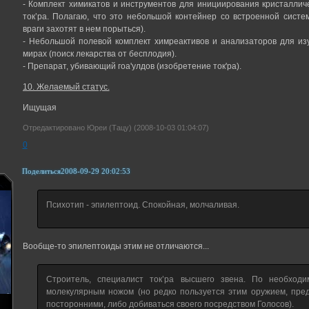
- Комплект химикатов и инструментов для инициирования кристаллич
ток’ра. Полагаю, что это небольшой контейнер со встроенной систе
враги захотят в нем порыться).
- Небольшой полевой комплект химреактивов и анализаторов для из
мирах (поиск лекарства от бесплодия).
- Препарат, убивающий гоа'улдов (изобретение ток'ра).
10. Желаемый статус.
Ищущая
Отредактировано Юреи (Тацу) (2008-10-03 01:04:07)
0
Поделиться
2008-09-29 20:02:53
Психотип - эпилептоид. Спокойная, молчаливая.
Вообще-то эпилептоиды этим не отличаются...
Строитель, специалист ток’ра высшего звена. По необход
молекулярным ножом (но редко пользуется этим оружием, пре
посторонними, либо добиваться своего посредством Голосов).