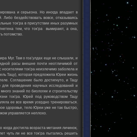
нирована и серьезна. Но иногда впадает в
. Либо бездействовать вовсе, отказываясь
альные ток’ра в присутствии иных разумных
гнетена тем, что ток’ра вымирают, а она,
ть потомство.
ра Муг. Там о гоа’улдах еще не слышали, и
оидной расы внешне почти неотличимой от
 с носителями ток’ра неизлечимо заболела и
тель Тацу), которая предложила Юреи жизнь
теле. Соглашение было достигнуто, и Тацу
е для проведения научных исследований и
а много знаний по биологии и строительству
зни ток’ра. Юрей под руководством Тацу
вляла ее все время усердно тренироваться.
ное здоровье, тело Юреи уже не так быстро,
ожом управляется неплохо.
о когда достигла возраста метания личинок,
лет чуть ли не все ток’ра пытались решить