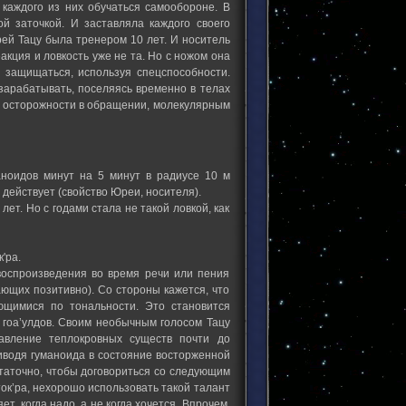
 каждого из них обучаться самообороне. В
й заточкой. И заставляла каждого своего
ей Тацу была тренером 10 лет. И носитель
кция и ловкость уже не та. Но с ножом она
я защищаться, используя спецспособности.
 зарабатывать, поселяясь временно в телах
м осторожности в обращении, молекулярным
ноидов минут на 5 минут в радиусе 10 м
 действует (свойство Юреи, носителя).
лет. Но с годами стала не такой ловкой, как
'ра.
воспроизведения во время речи или пения
ющих позитивно). Со стороны кажется, что
ющимися по тональности. Это становится
гоа’улдов. Своим необычным голосом Тацу
давление теплокровных существ почти до
риводя гуманоида в состояние восторженной
статочно, чтобы договориться со следующим
ток’ра, нехорошо использовать такой талант
, когда надо, а не когда хочется. Впрочем,