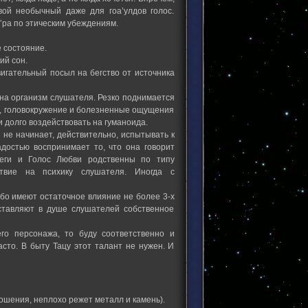
свой необычный даже для гоа’улдов голос.
’ра по этическим убеждениям.
 состояние.
ий сон.
вигательный посыл на бегство от источника
 на организм слушателя. Резко поднимается
я, головокружение и болезненные ощущения
и долго воздействовать на гуманоида.
 не начинает, действительно, испытывать к
адостью воспринимает то, что она говорит
Неги и Голос Любви родственны по типу
твие на психику слушателя. Иногда с
ибо имеют остаточное влияние не более 3-х
ставляют в душе слушателей собственное
го персонажа, то буду соответственно и
часто. В быту Тацу этот талант не нужен. И
ношения, неплохо режет металл и камень).