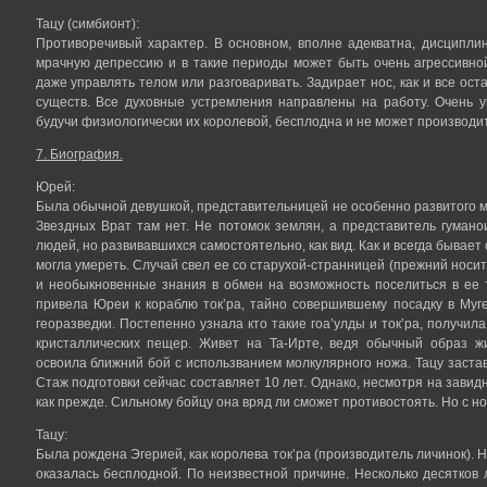
Тацу (симбионт):
Противоречивый характер. В основном, вполне адекватна, дисципли
мрачную депрессию и в такие периоды может быть очень агрессивной
даже управлять телом или разговаривать. Задирает нос, как и все ост
существ. Все духовные устремления направлены на работу. Очень у
будучи физиологически их королевой, бесплодна и не может производи
7. Биография.
Юрей:
Была обычной девушкой, представительницей не особенно развитого ми
Звездных Врат там нет. Не потомок землян, а представитель гуман
людей, но развивавшихся самостоятельно, как вид. Как и всегда бывает
могла умереть. Случай свел ее со старухой-странницей (прежний носи
и необыкновенные знания в обмен на возможность поселиться в ее 
привела Юреи к кораблю ток’ра, тайно совершившему посадку в Муг
георазведки. Постепенно узнала кто такие гоа’улды и ток’ра, получил
кристаллических пещер. Живет на Та-Ирте, ведя обычный образ жи
освоила ближний бой с использванием молкулярного ножа. Тацу заста
Стаж подготовки сейчас составляет 10 лет. Однако, несмотря на завид
как прежде. Сильному бойцу она вряд ли сможет противостоять. Но с н
Тацу:
Была рождена Эгерией, как королева ток’ра (производитель личинок). Н
оказалась бесплодной. По неизвестной причине. Несколько десятков 