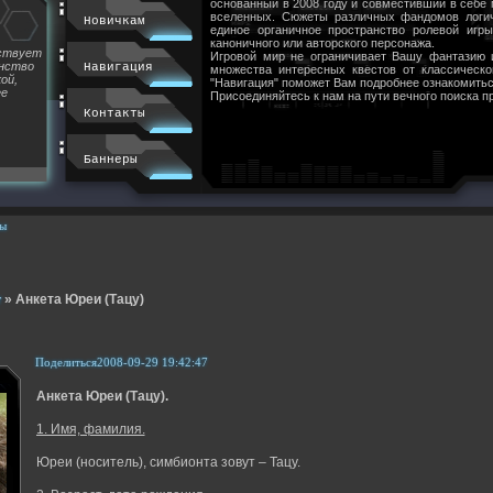
основанный в 2008 году и совместивший в себе
вселенных. Сюжеты различных фандомов логи
Новичкам
единое органичное пространство ролевой игр
каноничного или авторского персонажа.
йствует
Игровой мир не ограничивает Вашу фантазию 
инство
Навигация
множества интересных квестов от классическ
ой,
"Навигация" поможет Вам подробнее ознакомитьс
ее
Присоединяйтесь к нам на пути вечного поиска п
Контакты
Баннеры
ы
т
»
Анкета Юреи (Тацу)
Поделиться
2008-09-29 19:42:47
Анкета Юреи (Тацу).
1. Имя, фамилия.
Юреи (носитель), симбионта зовут – Тацу.