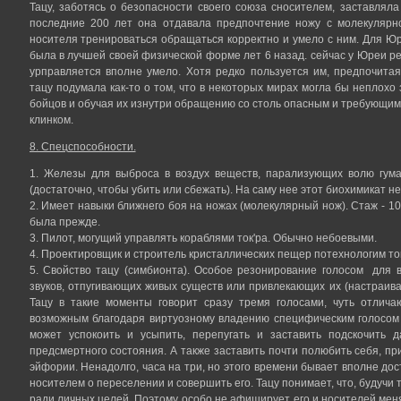
Тацу, заботясь о безопасности своего союза сносителем, заставляла
последние 200 лет она отдавала предпочтение ножу с молекулярно
носителя тренироваться обращаться корректно и умело с ним. Для Юр
была в лучшей своей физической форме лет 6 назад. сейчас у Юреи реа
урправляется вполне умело. Хотя редко пользуется им, предпочита
тацу подумала как-то о том, что в некоторых мирах могла бы неплохо
бойцов и обучая их изнутри обращению со столь опасным и требующи
клинком.
8. Спецспособности.
1. Железы для выброса в воздух веществ, парализующих волю гума
(достаточно, чтобы убить или сбежать). На саму нее этот биохимикат не
2. Имеет навыки ближнего боя на ножах (молекулярный нож). Стаж - 10 
была прежде.
3. Пилот, могущий управлять кораблями ток'ра. Обычно небоевыми.
4. Проектировщик и строитель кристаллических пещер потехнологим ток
5. Свойство тацу (симбионта). Особое резонирование голосом для 
звуков, отпугивающих живых существ или привлекающих их (настраива
Тацу в такие моменты говорит сразу тремя голосами, чуть отлича
возможным благодаря виртуозному владению специфическим голосом 
может успокоить и усыпить, перепугать и заставить подскочить 
предсмертного состояния. А также заставить почти полюбить себя, п
эйфории. Ненадолго, часа на три, но этого времени бывает вполне до
носителем о переселении и совершить его. Тацу понимает, что, будучи 
ради личных целей. Поэтому особо не афиширует его и носителей меняет