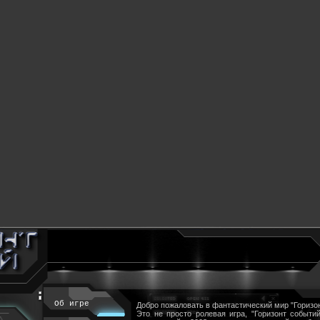
Об игре
Добро пожаловать в фантастический мир "Горизон
Это не просто ролевая игра, "Горизонт событий