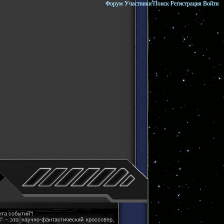
Форум
Участники
Поиск
Регистрация
Войти
та событий"!
" - это научно-фантастический кроссовер,