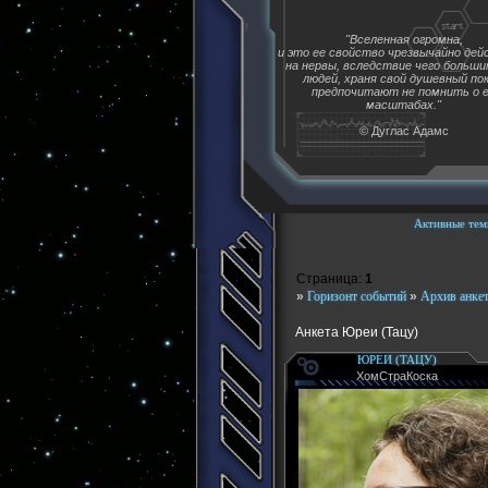
"Вселенная огромна,
и это ее свойство чрезвычайно де
на нервы, вследствие чего больш
людей, храня свой душевный пок
предпочитают не помнить о 
масштабах."
© Дуглас Адамс
Активные тем
Страница:
1
»
Горизонт событий
»
Архив анке
Анкета Юреи (Тацу)
ЮРЕИ (ТАЦУ)
ХомСтраКоска