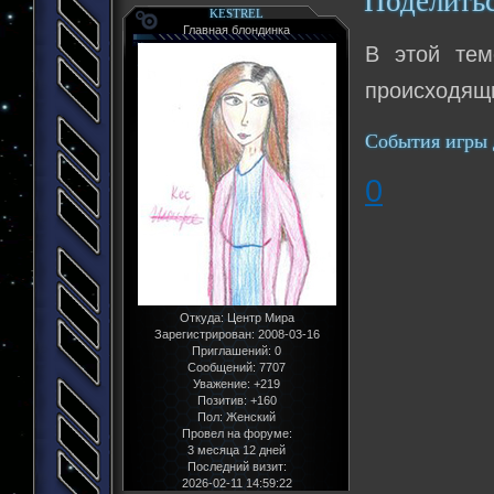
Поделить
KESTREL
Главная блондинка
В этой тем
происходящи
События игры 
0
Откуда:
Центр Мира
Зарегистрирован
: 2008-03-16
Приглашений:
0
Сообщений:
7707
Уважение:
+219
Позитив:
+160
Пол:
Женский
Провел на форуме:
3 месяца 12 дней
Последний визит:
2026-02-11 14:59:22