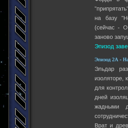
"припрятать
на базу "Н
(сейчас - 
заново запу
Эпизод зав
Эпизод 2А - Н
Эльдар ра
изоляторе, 
для контрол
дней изоляц
жадными д
сотрудничес
Врат и дре