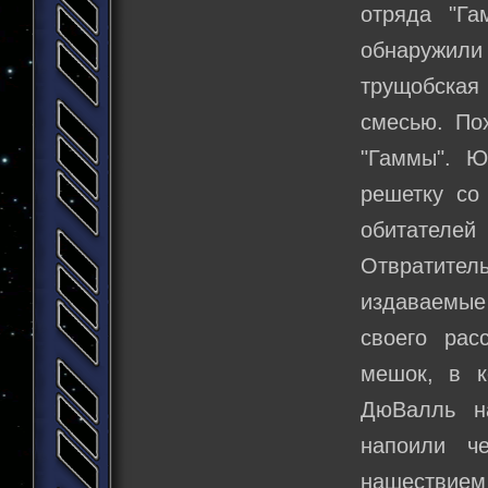
отряда "Га
обнаружили 
трущобская
смесью. По
"Гаммы". Ю
решетку со
обитателе
Отвратител
издаваемые
своего рас
мешок, в к
ДюВалль н
напоили ч
нашествием