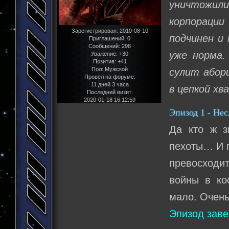
уничтожили
корпорации
Зарегистрирован
: 2010-08-10
подчинен и
Приглашений:
0
Сообщений:
298
уже норма.
Уважение:
+30
Позитив:
+41
Пол:
Мужской
сулит абори
Провел на форуме:
11 дней 3 часа
в цепкой хв
Последний визит:
2020-01-18 16:12:59
Эпизод 1 - Не
Да кто ж з
пехоты… И п
превосходи
войны в ко
мало. Очень
Эпизод зав