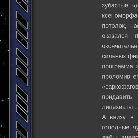
зубастые «
ксеноморфам
потолок, н
оказался 
окончатель
сильных физ
программа 
проломив ем
«саркофаг
придавить
лицехваты
А внизу, в
голодные ч
дабы внедр