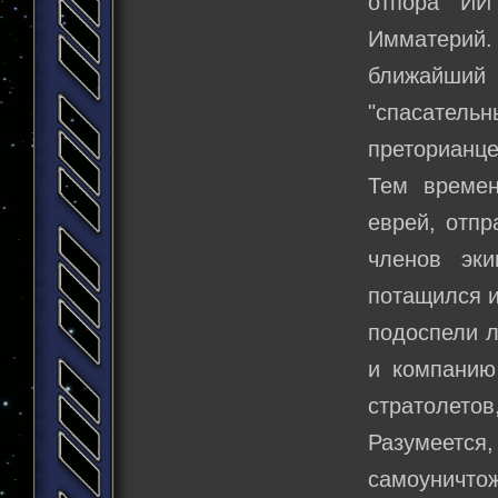
отпора ИИ
Имматерий.
ближайший 
"спасатель
преторианце
Тем времен
еврей, отпр
членов эк
потащился и
подоспели л
и компанию
стратолето
Разумеет
самоуничт