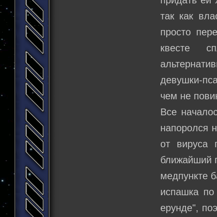
придать ей 
так как вл
просто пере
квесте сп
альтернатив
девушки-пс
чем не пови
Все началос
напоролся н
от вируса 
ближайший г
медпункте б
испашка по 
ерунде", по