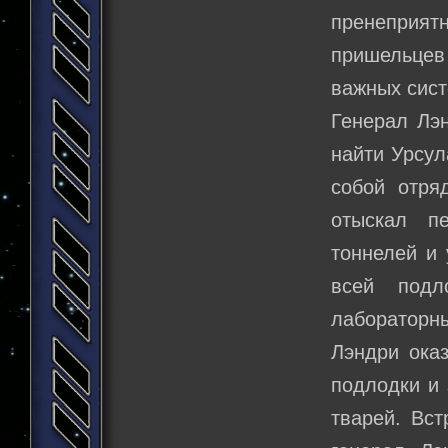
пренеприя
пришельцев 
важных сист
Генерал Лэ
найти Урсул
собой отря
отыскал п
тоннелей и 
всей подл
лабораторн
Лэндри оказ
подлодки и 
тварей. Вст