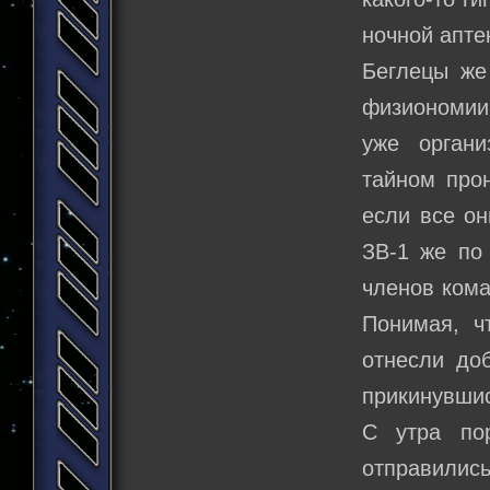
ночной апте
Беглецы же
физиономии
уже органи
тайном прон
если все он
ЗВ-1 же по
членов кома
Понимая, ч
отнесли до
прикинувши
С утра по
отправилис