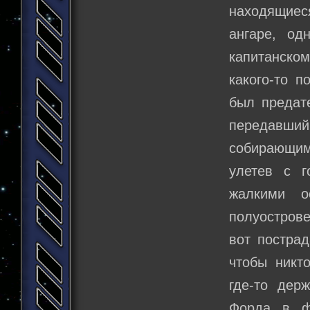
находящиеся
ангаре, од
капитанском
какого-то п
был предате
передавши
собирающим
улетев с г
жалкими о
полуострове
вот пострад
чтобы никт
где-то дер
Форда в ф