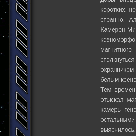
коротких, н
странно, А
Камерон Мит
ксеноморфо
магнитного
столкнутьс
охранником
белым ксено
Тем времен
отыскал ма
камеры ген
остальными
выяснилось