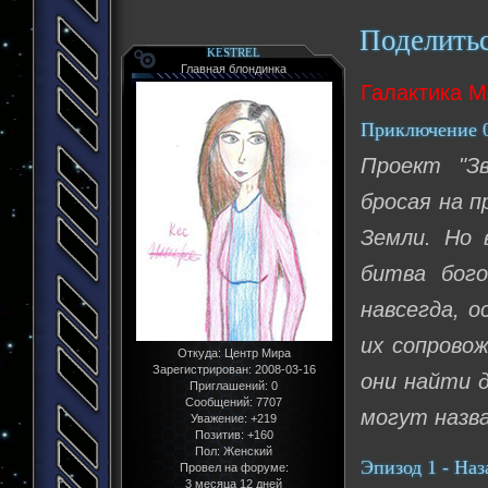
Поделить
KESTREL
Главная блондинка
Галактика М
Приключение 001
Проект "З
бросая на п
Земли. Но 
битва бог
навсегда, 
их сопрово
Откуда:
Центр Мира
Зарегистрирован
: 2008-03-16
они найти д
Приглашений:
0
Сообщений:
7707
могут назв
Уважение:
+219
Позитив:
+160
Пол:
Женский
Эпизод 1 - Наз
Провел на форуме:
3 месяца 12 дней