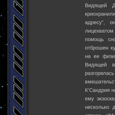
Видящей Д
криохранили
адресу", 
лицехватом
помощь сн
отброшен ку
на ее физи
Видящей в
разгорелас
вмешатель
К'Сандрия н
ему экзоске
несколько 