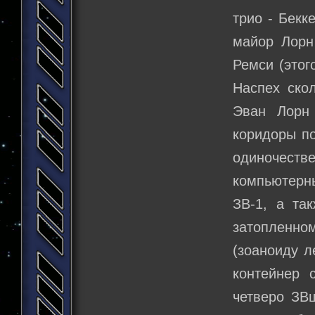
трио - Бекк
майор Лорн
Ремси (этог
Наспех ско
Эван Лорн 
коридоры по
одиночестве
компьютерн
ЗВ-1, а та
затопленн
(зоаноиду 
контейнер 
четверо ЗВ