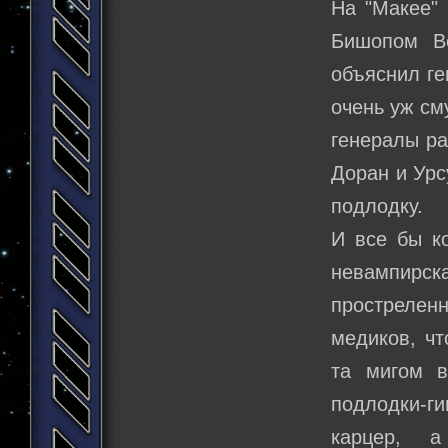
На "Макее" 
Бишопом Ве
объяснил ге
очень уж см
генералы ра
Доран и Урс
подлодку.
И все бы к
невампирск
прострелен
медиков, чт
та мигом в
подлодки-ги
карцер, 