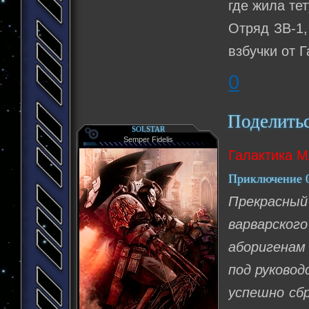
где жила те
Отряд ЗВ-1,
взбучки от 
0
Поделить
SOLSTAR
Semper Fidelis
Галактика М
Приключение 0
Прекрасный
варварско
аборигенам 
под руковод
успешно сб