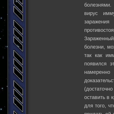
болезнями.
вирус имм
заражени
противосто
Зараженны
болезни, мо
так как им
появился э
намеренно
доказател
(достаточн
оставить в 
для того, ч