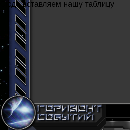
Cюда вставляем нашу таблицу