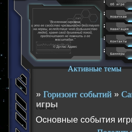
Об игре
Новичкам
"Вселенная огромна,
и это ее свойство чрезвычайно действует
на нервы, вследствие чего большинство
Навигация
людей, храня свой душевный покой,
предпочитают не помнить о ее
масштабах."
Контакты
© Дуглас Адамс
Баннеры
Активные темы
»
»
Горизонт событий
Са
игры
Страница:
1
Основные события иг