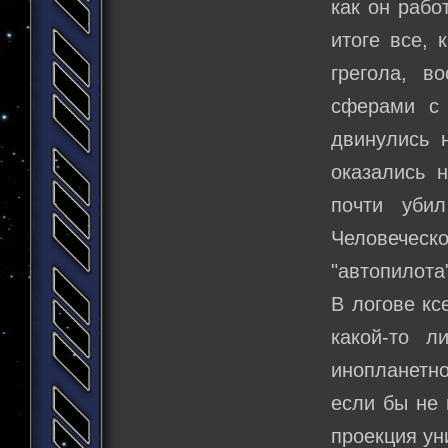
как он рабо
итоге все,
грегола, в
сферами с 
двинулись 
оказались 
почти уби
Человеческо
"автопилота
В логове кс
какой-то 
инопланетн
если бы не 
проекция ун