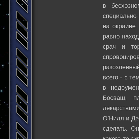
в бесхозно
специально 
на окраине 
равно наход
срач и то
спровоциров
разозленны
всего - с т
в недоуме
Босваш, п
лекарствам
О'Нилл и Дэ
сделать. О
какого-то г