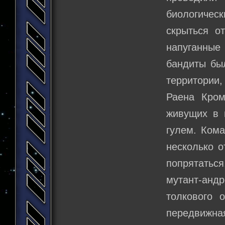
биологичес
скрыться о
напуганны
бандиты был
территории,
Раена Кром
живущих в 
гулем. Ком
несколько 
попрятатьс
мутант-анд
толкового 
передвижна