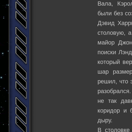
Вала, Кэро
были без со
Дэвид Харр
столовую, 
майор Джон
поиски Лэнд
который вер
шар размер
решил, что 
разобрался.
не так дав
коридор и 
дыру.
В столовке