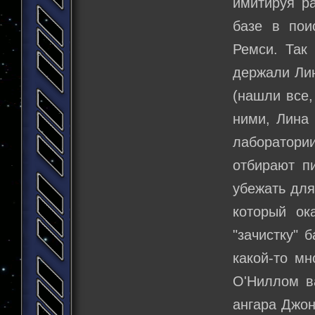
имитируя р
базе в пои
Ремси. Так
держали Лин
(нашли все,
ними, Лина 
лаборатории
отбирают пи
убежать для
который ок
"зачистку" 
какой-то мн
О'Ниллом в
ангара Джон