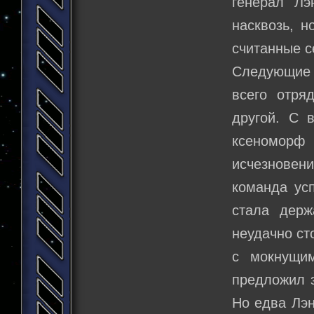
генерал Лэ
насквозь, н
считанные с
Следующие 
всего отря
другой. С 
ксеноморф 
исчезновен
команда ус
стала держ
неудачно ст
с мокнущи
предложил з
Но едва Лэн