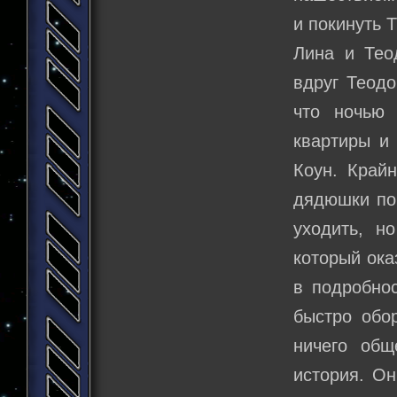
и покинуть 
Лина и Тео
вдруг Теодо
что ночью
квартиры и
Коун. Крайн
дядюшки по
уходить, н
который ока
в подробнос
быстро обор
ничего общ
история. Он