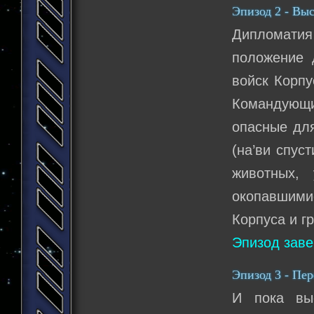
Эпизод 2 - Вы
Дипломати
положение 
войск Корпу
Командующи
опасные для
(на’ви спус
животных,
окопавшими
Корпуса и г
Эпизод зав
Эпизод 3 - Пе
И пока вы