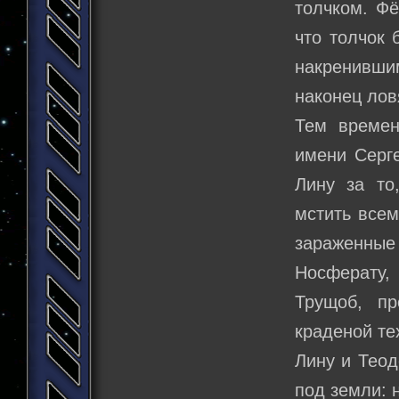
толчком. Фё
что толчок
накренивши
наконец лов
Тем времен
имени Серг
Лину за то
мстить всем
зараженные
Носферату,
Трущоб, пр
краденой те
Лину и Теод
под земли: 