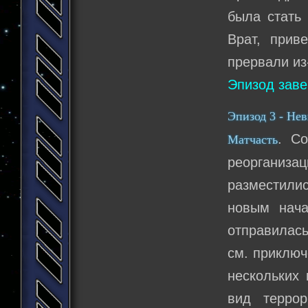
была стать 
Врат, прив
прервали из
Эпизод зав
Эпизод 3 - Не
. С
Матчасть
реорганиз
разместилис
новым нача
отправилась
см. приключ
нескольких
вид терро