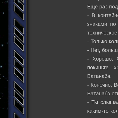
Еще раз под
- В контейн
знаками по
техническое
- Только ко
- Нет, боль
- Хорошо. 
покиньте 
Ватанабэ.
- Конечно, 
Ватанабэ от
- Ты слышал
каким-то ко