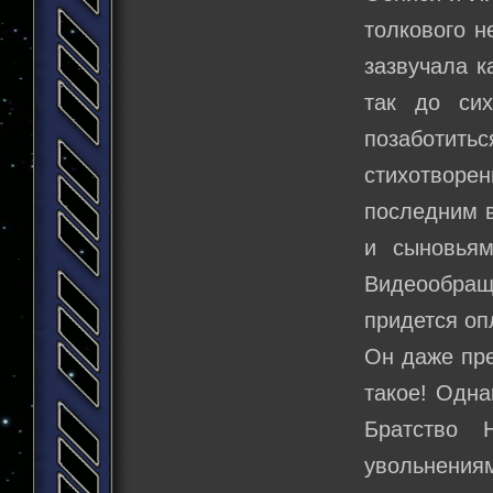
толкового н
зазвучала к
так до си
позаботит
стихотвор
последним в
и сыновья
Видеообра
придется оп
Он даже пре
такое! Одна
Братство 
увольнения