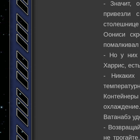
- Значит, 
привезли 
столешнице 
Оониси скр
помалкивал 
- Но у них
Харрис, ест
- Никаких 
температур
Контейнеры
охлаждение.
Ватанабэ уд
- Возвращай
не трогайте