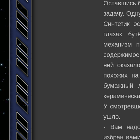
Оставшись б
задачу. Одн
Синтетик о
глазах бу
механизм п
содержимое
ней оказало
похожих на
бумажный л
керамическа
У смотревше
ушло.
- Вам надо
избран вами