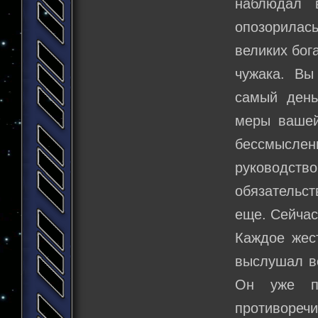
наблюдал 
опозорилас
великих бог
чужака. Вы
самый день
меры вашей 
бессмысле
руководст
обязательс
еще. Сейчас
Каждое жес
выслушал вс
Он уже п
противоре