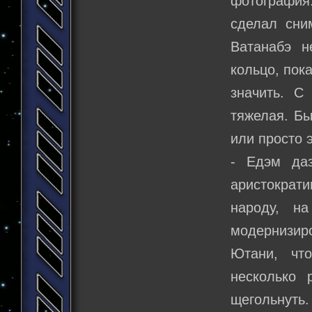
фотографи
сделал сни
Ватанабэ н
кольцо, пока
значить. С
тяжелая. Бы
или просто 
- Едэм даз
аристократ
народу, н
модернизир
Ютани, что
несколько 
щегольнуть