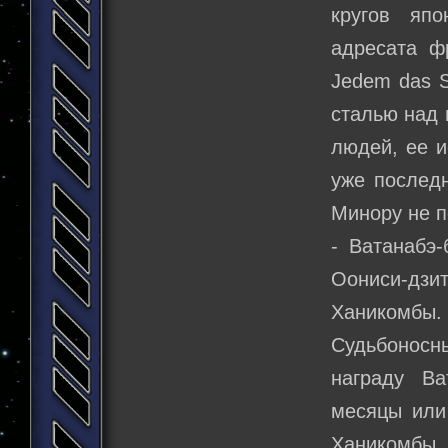
кругов яп
адресата ф
Jedem das S
сталью над 
людей, ее и
уже последн
Минору не п
- Ватанабэ
Оониси-дзи
Ханикомбы.
Судьбоносн
награду Ва
месяцы или
Ханикомбы