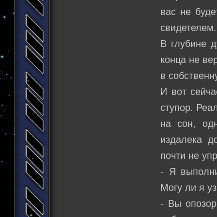
вас не буде
свидетелем.
В глубине д
конца не ве
в собственн
И вот сейча
ступор. Реа
на сон, од
издалека д
почти не уп
- Я выполн
Могу ли я у
- Вы опозор