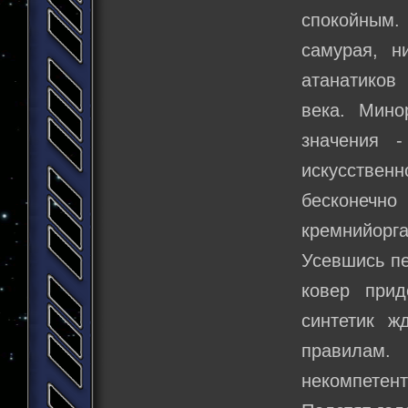
спокойным. 
самурая, н
атанатиков
века. Мино
значения 
искусствен
бесконечн
кремнийорга
Усевшись пе
ковер прид
синтетик ж
правилам.
некомпетент