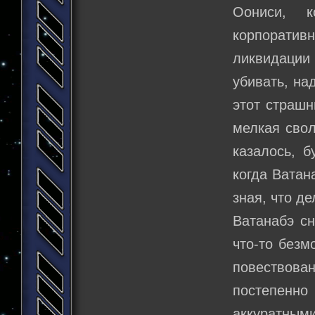
Оониси, 
корпоратив
ликвидации 
убивать, на
этот страшн
мелкая свол
казалось, б
когда Ватан
зная, что де
Ватанабэ с
что-то безм
повествован
постепенно
аккуратным