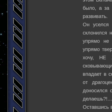
было, а за 
развивать.
Он уселся 
склонился н
упрямо не 
упрямо твер
хочу, НЕ 
сковывающ
впадает в с
от драгоце
доносился с
делаешь?!..
Оставшись в