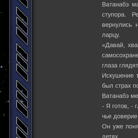
Ватанабэ м
ступора. Р
вернулись 
ларцу.
«Давай, хва
самосохране
глаза глядят
Искушение т
был страх п
Ватанабэ ме
- Я готов, -
чье доверие
Он уже поня
детях.