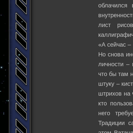
облачился 
внутренност
лист рисо
каллиграфич
«А сейчас – 
Но снова ин
личности – 
что бы там 
штуку – кис
штрихов на 
кто пользо
него требу
Традиции с
этом Ватана