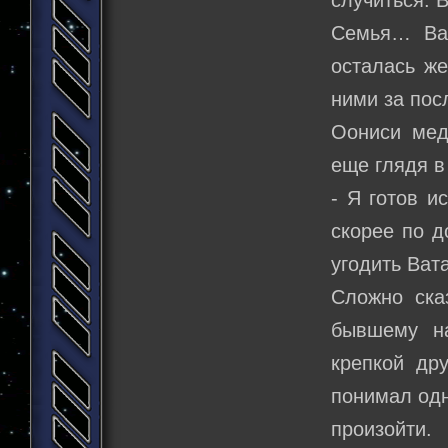
случиться. 
Семья… Ват
осталась же
ними за пос
Оониси мед
еще глядя в
- Я готов и
скорее по д
угодить Ват
Сложно ска
бывшему на
крепкой др
понимал одн
произойти.