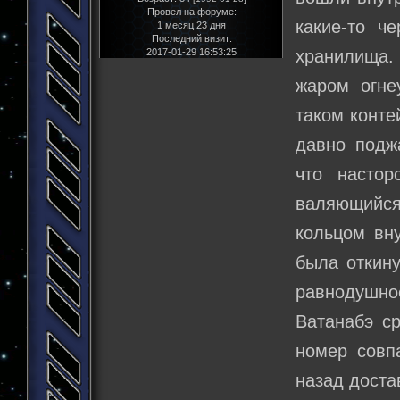
Провел на форуме:
какие-то ч
1 месяц 23 дня
Последний визит:
2017-01-29 16:53:25
хранилища. 
жаром огне
таком конте
давно подж
что насто
валяющийся
кольцом вн
была откину
равнодушное
Ватанабэ ср
номер совпа
назад доста