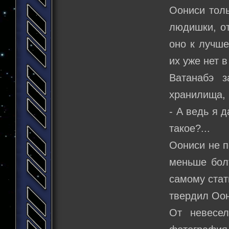
Оониси толь
людишки, от
оно к лучше
их уже нет 
Ватанабэ з
хранилища, 
- А ведь я 
такое?...
Оониси не п
меньше бол
самому стат
твердил Оон
От невесе