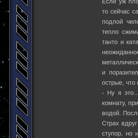
Если уж пла
то сейчас 
подлой чел
тепло сжим
танто и кат
неожиданн
металлическ
и поразите
острые, что
- Ну я это
комнату, пр
водой. Посл
Страх вдруг
ступор, но 