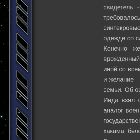
свидетель. 
требовалос
синтекровь
одежде со с
Конечно ж
врожденный 
иной со все
и желание -
семьи. Об о
Иида взял 
аналог воен
государстве
хакама, бел