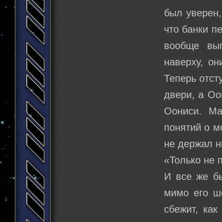
был уверен,
что банки п
вообще вып
наверху, о
Теперь отст
двери, а Оо
Оониси. Ма
понятий о м
не держал н
«Только не 
И все же бы
мимо его ш
сбежит, как