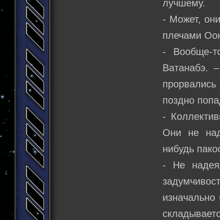
лучшему.
- Может, он
плечами Оо
- Вообще-т
Ватанабэ. –
прорвались 
поздно попа
- Коллекти
Они не над
нибудь пако
- Не надея
задумчивос
изначально 
складываетс