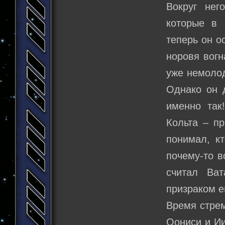
Вокруг нег
которые в 
теперь он о
норовя вогн
уже немолод
Однако он д
именно так
Кольта – пр
понимал, кт
почему-то в
считал Ва
призраком е
Время стрем
Оониси и Ии