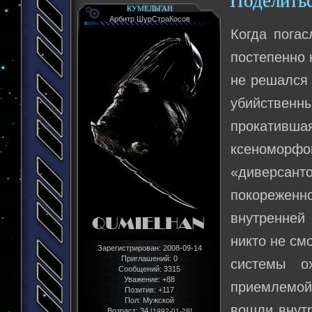
Поделить
КУМЕЛЬГАН
Арбитр ШурСтраКосов
Когда пога
постепенно 
не решался 
убийственны
прокативш
ксеноморфо
«диверса
покореженн
внутренней
никто не см
Зарегистрирован
: 2008-09-14
Приглашений:
0
системы о
Сообщений:
3315
Уважение:
+88
приемлемой
Позитив:
+117
Пол:
Мужской
вошли внутр
Возраст:
34
[1992-01-28]