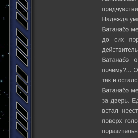
предчувстви
Надежда ум
Ватанабэ ме
до сих по
действител
Ватанабэ о
почему?... 
так и остал
Ватанабэ ме
за дверь. Е
встал неес
поверх голо
поразительн