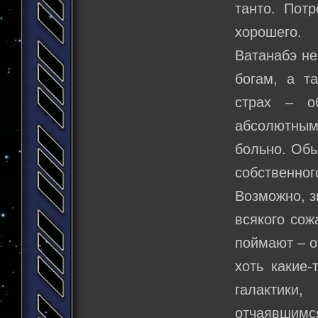
танто. Пот
хорошего.
Ватанабэ не
богам, а т
страх – о
абсолютным
больно. Обы
собственног
Возможно, з
всякого сож
поймают – о
хоть какие
галактики
отчаявшимся