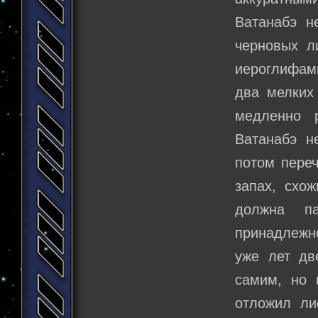
Ватанабэ н
черновых л
иероглифами
два мелких
медленно р
Ватанабэ н
потом переч
запах, схо
должна п
принадлежно
уже лет дв
самим, но 
отложил ли