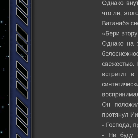
Однако внут
что ли, это
Ватанабэ сн
«Бери втору
Однако на э
белоснежно
свежестью. 
встретит в
синтетическ
воспринимал
Он положи
протянул Ии
- Господа, п
- Не буду 