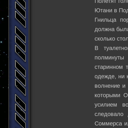
Полетят гол
Ютани в Под
Гнильца по
должна была
сколько сто
В туалетн
полминуты 
старинном 
одежде, ни 
волнение и 
которыми О
усилием в
следовало 
Соммерса ил