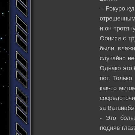
- Рокуро-к
отрешенным 
и он протяну
Оониси с тр
были влажн
случайно не
Однако это 
пот. Только
как-то миго
сосредоточи
за Ватанабэ
- Это боль
подняв глаз