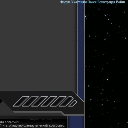
Форум
Участники
Поиск
Регистрация
Войти
та событий"!
" - это научно-фантастический кроссовер,