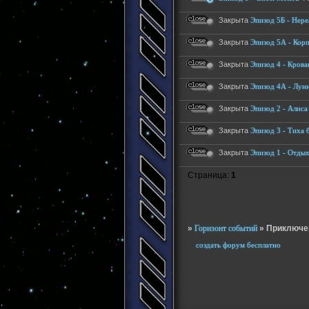
Закрыта
Эпизод 5Б - Нер
Закрыта
Эпизод 5А - Корп
Закрыта
Эпизод 4 - Крова
Закрыта
Эпизод 4А - Лун
Закрыта
Эпизод 2 - Алиса
Закрыта
Эпизод 3 - Тиха 
Закрыта
Эпизод 1 - Отдых
Страница:
1
»
Горизонт событий
»
Приключен
создать форум бесплатно