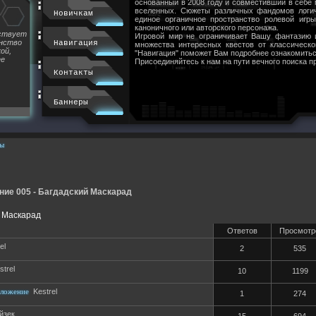
основанный в 2008 году и совместивший в себе
вселенных. Сюжеты различных фандомов логи
Новичкам
единое органичное пространство ролевой игр
каноничного или авторского персонажа.
йствует
Игровой мир не ограничивает Вашу фантазию 
инство
Навигация
множества интересных квестов от классическ
ой,
"Навигация" поможет Вам подробнее ознакомитьс
ее
Присоединяйтесь к нам на пути вечного поиска п
Контакты
Баннеры
ы
ие 005 - Багдадский Маскарад
й Маскарад
Ответов
Просмотр
el
2
535
strel
10
1199
оложение
Kestrel
1
274
йзек