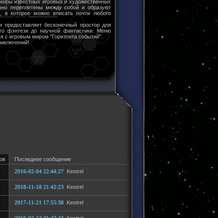
 миры известных игровых и художественных
чно переплетены между собой и образуют
ы, в которое можно вписать почти любого
и предоставляет бесконечный простор для
ого фэнтези до научной фантастики. Меню
я с игровым миром "Горизонта событий".
риключений!
ов
Последнее сообщение
2016-02-04 22:44:27
Kestrel
2018-11-18 21:42:23
Kestrel
2017-11-21 17:55:38
Kestrel