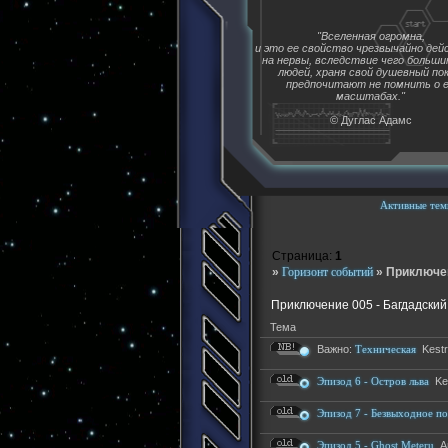
"Вселенная огромна,
и это ее свойство чрезвычайно де
на нервы, вследствие чего больш
людей, храня свой душевный пок
предпочитают не помнить о 
масштабах."
© Дуглас Адамс
Активные тем
Страница:
1
»
Горизонт событий
»
Приключен
Приключение 005 - Багдадски
Тема
Важно:
Техническая
Kestr
Эпизод 6 - Остров льва
Ke
Эпизод 7 - Безвыходное п
Эпизод 5 - Ghost Meteru
А