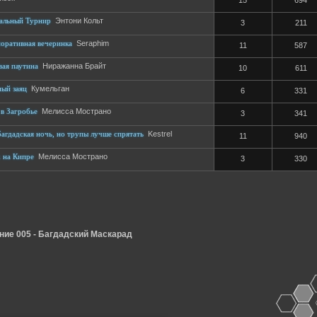
15
694
еальный Турнир
Энтони Кольт
3
211
оративная вечеринка
Seraphim
11
587
вая паутина
Ниражанна Брайт
10
611
ный заяц
Кумельган
6
331
 в Загробье
Мелисса Мострано
3
341
багдадская ночь, но трупы лучше спрятать
Kestrel
11
940
 на Кипре
Мелисса Мострано
3
330
ие 005 - Багдадский Маскарад