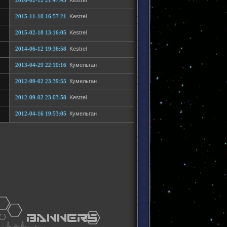
2016-02-12 21:47:43
Kestrel
2015-11-10 16:57:21
Kestrel
2015-02-18 13:16:05
Kestrel
2014-06-12 19:36:58
Kestrel
2013-04-29 22:10:16
Кумельган
2012-09-02 23:39:55
Кумельган
2012-09-02 23:03:58
Kestrel
2012-04-16 19:53:05
Кумельган