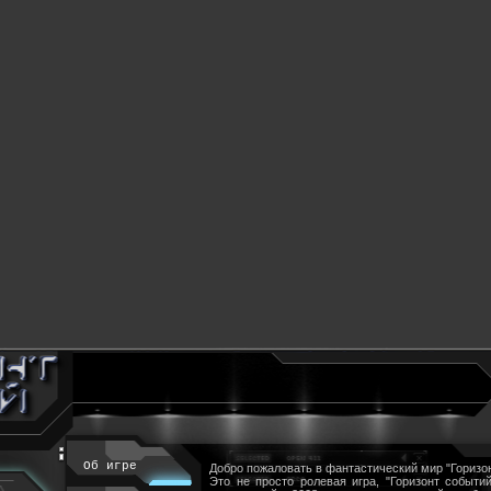
Об игре
Добро пожаловать в фантастический мир "Горизон
Это не просто ролевая игра, "Горизонт событий