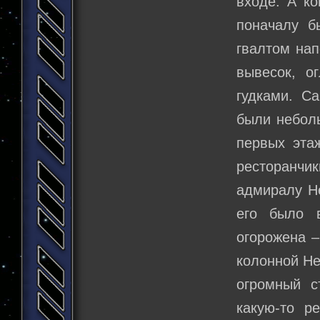
входе. А к
поначалу б
гвалтом на
вывесок, о
гудками. С
были неболь
первых эта
ресторанчи
адмиралу Не
его было 
огорожена –
колонной Не
огромный с
какую-то р