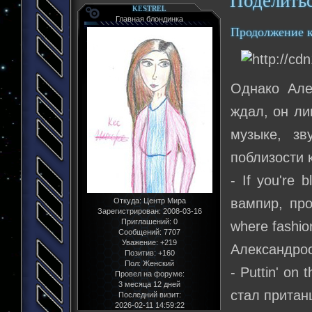
Поделить
KESTREL
Главная блондинка
Продолжение к
Однако Але
ждал, он ли
музыке, зв
поблизости к
- If you're
вампир, про
Откуда:
Центр Мира
Зарегистрирован
: 2008-03-16
Приглашений:
0
where fashio
Сообщений:
7707
Уважение:
+219
Александрос
Позитив:
+160
Пол:
Женский
- Puttin' on
Провел на форуме:
3 месяца 12 дней
стал пританц
Последний визит:
2026-02-11 14:59:22