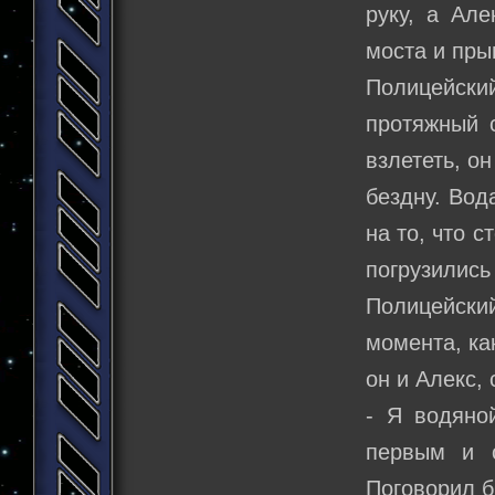
руку, а Але
моста и пры
Полицейский
протяжный с
взлететь, о
бездну. Вод
на то, что 
погрузились
Полицейский
момента, ка
он и Алекс,
- Я водяно
первым и с
Поговорил б