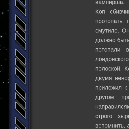
вампирша.
Коп сбивч
протопать 
смутило. Он
должно быть
потопали 
лондонског
полоской. К
двумя нено
приложил к 
другом пр
направилсяк
строго зыр
вспомнить, 