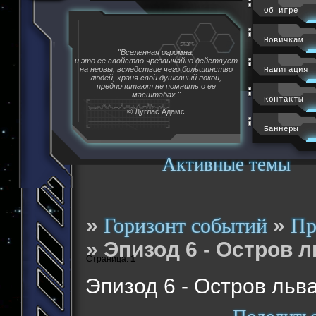
Об игре
Новичкам
"Вселенная огромна,
и это ее свойство чрезвычайно действует
на нервы, вследствие чего большинство
Навигация
людей, храня свой душевный покой,
предпочитают не помнить о ее
масштабах."
Контакты
© Дуглас Адамс
Баннеры
Активные темы
»
»
Горизонт событий
Пр
»
Эпизод 6 - Остров л
Страница:
1
Эпизод 6 - Остров льв