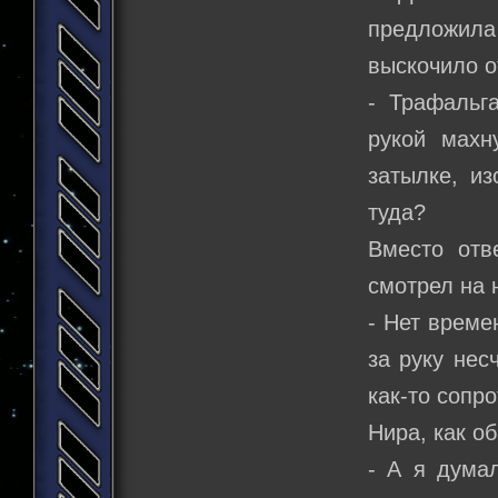
предложила 
выскочило о
- Трафальг
рукой махн
затылке, и
туда?
Вместо отв
смотрел на н
- Нет време
за руку нес
как-то сопр
Нира, как о
- А я думал