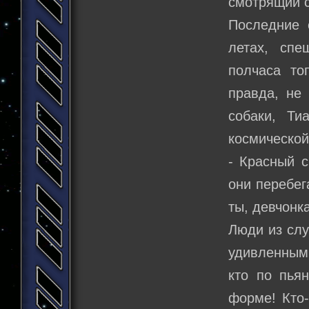
смотрящий с 
Последние 
летах, спе
полчаса то
правда, не
собаки, Ти
космической
- Красный с
они перебег
ты, девчонк
Люди из сл
удивленными
кто по пья
форме! Кто-