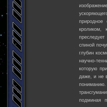
изображени
ускоряюще
природное 
кроликом, 
преследует
спиной почу
глубин косм
научно-тех
которую при
даже, и не 
пониман
трансгумани
подминая п