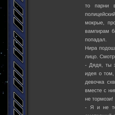
то парни 
полицейски
мокрые, пр
вампирам бы
попадал.
Нира подошл
лицо. Смотре
- Дядя, ты 
идея о том,
девочка схв
вместе с ни
не тормози!
- Я и не т