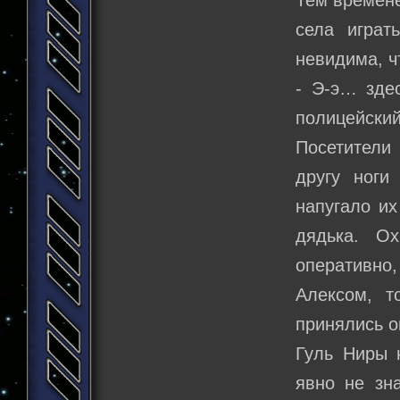
села играт
невидима, ч
- Э-э… здес
полицейский
Посетители
другу ноги
напугало и
дядька. Ох
оперативно
Алексом, т
принялись о
Гуль Ниры 
явно не зна