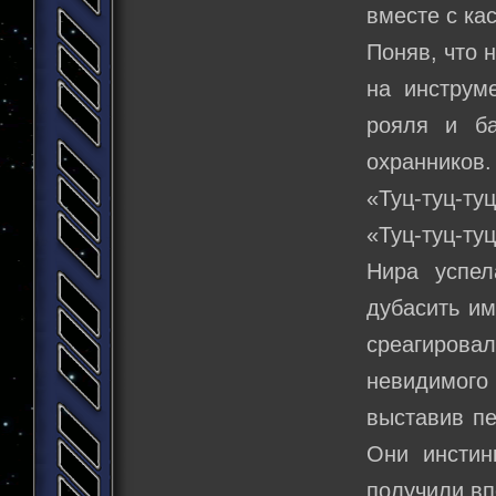
вместе с ка
Поняв, что 
на инструм
рояля и ба
охранников.
«Туц-туц-туц
«Туц-туц-туц
Нира успел
дубасить им
среагирова
невидимого
выставив пе
Они инстин
получили вп