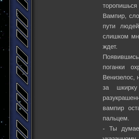
торопишься 
Вампир, сло
пути людей
слишком мно
ждет.
Появившись 
поганки о
Венизелос, 
за шкирку
разукрашенн
вампир ост
пальцем.
- Ты думае
указанному