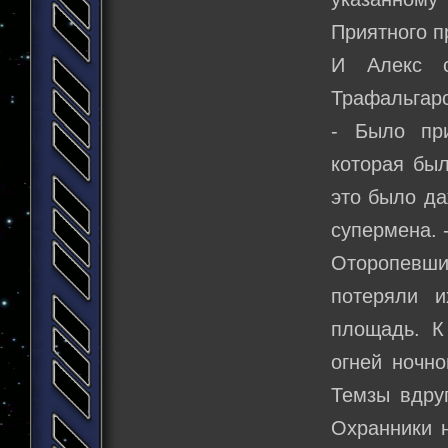
Приятного п
И Алекс 
Трафальгар
- Было при
которая был
это было да
супермена. 
Оторопевшие
потеряли и
площадь. К
огней ночно
Темзы вдру
Охранники н