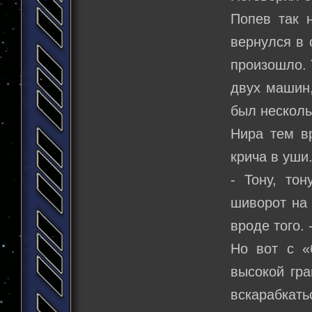
Попев так 
вернулся в 
произошло. 
двух машин,
был несколь
Нира тем вр
крича в уши
- Тону, тон
шиворот на 
вроде того. 
Но вот с «
высокой гра
вскарабкать