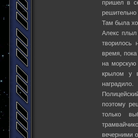
пришел в се
решительно
Там была хо
Алекс плыл 
творилось 
время, пока
на морскую 
крылом у в
наградило.
Полицейски
поэтому ре
только вы
трамвайчик
вечерними о