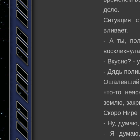
дело.
Ситуация с
вливает.
- А ты, по
воскликнула
- Вкусно? -
- Дядь поли
Ошалевший к
что-то нея
землю, закр
Скоро Нире 
- Ну, думаю,
- Я думаю,