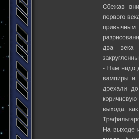
Сбежав вни
первого век
привычным
разрисованн
два века 
закругленны
- Нам надо 
вампиры и 
доехали до
коричневую
выхода, ка
Трафальгар
На выходе и