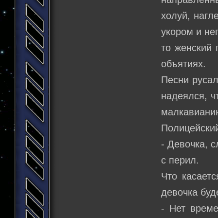
холуй, нагл
укором и не
то женский 
объятиях.
Песни русал
надеялся, ч
малкавианин
Полицейский
- Девочка, 
с перил.
Что касаетс
девочка буд
- Нет време