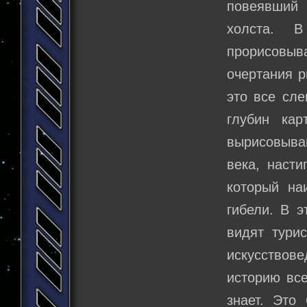
повеявший
холста. В
прорисовыв
очертания 
это все сле
глубин кар
вырисовываю
века, насти
который на
гибели. В э
видят тури
искусствов
историю все
знает. Это