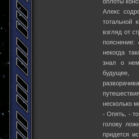
оплоты конс
Алекс содр
тотальной к
взгляд от с
пояснение: 
некогда так
знал о нем
будущее,
разворачи
путешествия
несколько м
- Опять, - 
голову ложи
придется ис