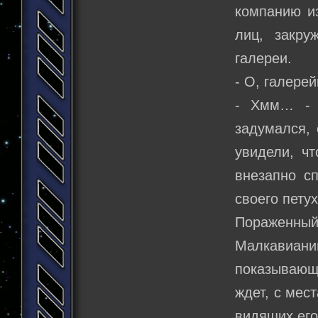
компанию из
лиц, закру
галереи.
- О, галере
- Хмм… - 
задумался,
увидели, ч
внезапно сп
своего петух
Пораженны
Малкавиани
показывающ
ждет, с мес
видящих его