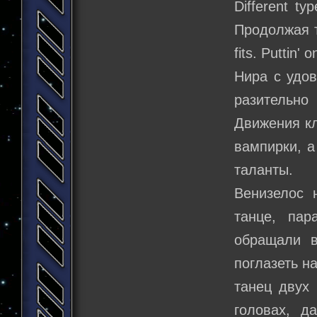
Different ty
Продолжая т
fits. Puttin' o
Нира с удов
разительно
Движения кл
вампирки, а
таланты.
Венизелос 
танце, па
обращали 
поглазеть н
танец двух 
головах, д