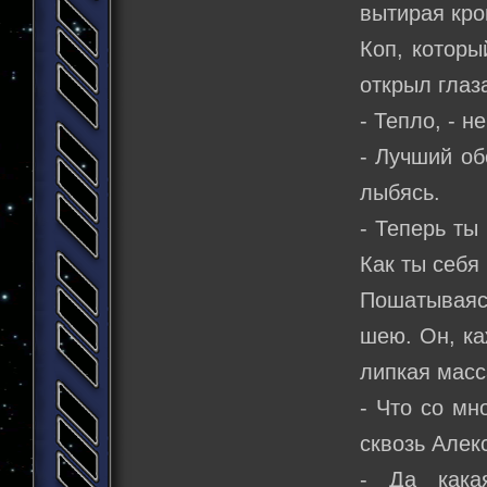
вытирая кров
Коп, которы
открыл глаз
- Тепло, - н
- Лучший об
лыбясь.
- Теперь ты
Как ты себя
Пошатываяс
шею. Он, ка
липкая масс
- Что со мн
сквозь Алек
- Да кака