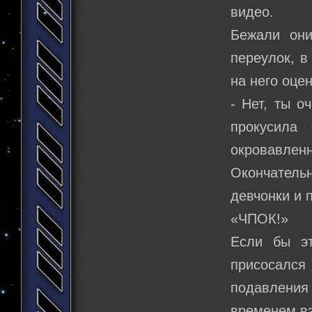
видео.
Бежали они
переулок, в
на него оце
- Нет, ты о
прокусила
окровавленну
Окончатель
девчонки и 
«ЧПОК!»
Если бы э
присосался
подавления
временем в