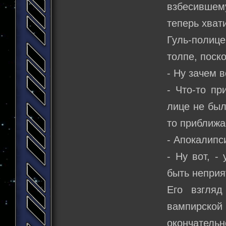
взбесившему
теперь хват
Гуль-полице
толпе, поско
- Ну зачем в
- Что-то пр
лице не был
то приближа
- Апокалипс
- Ну вот, -
быть неприя
Его взгляд
вампирско
окончатель