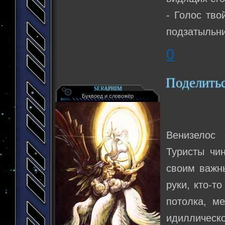
- Голос тво
подзатыльни
0
Поделить
SERAPHIM
Буквоед и словожёр
Венизелос 
Туристы чи
своим важн
руки, кто-т
потолка, ме
идиллическ