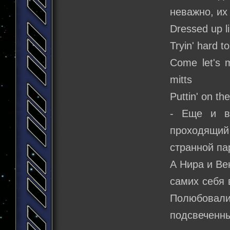
неважно, их
Dressed up li
Tryin' hard t
Come let's m
mitts
Puttin' on the
- Еще и во
проходящий
странной па
А Нира и Ве
самих себя 
Полюбова
подсвечен