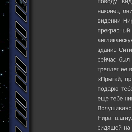
поводу вид
наконец он
видении Нир
прекрасны
англиканск
здание Сити
сейчас был 
треплет ее 
«Прыгай, пр
подарю тебе
еще тебе ни
Вслушиваяс
Нира шагну
сидящей на 