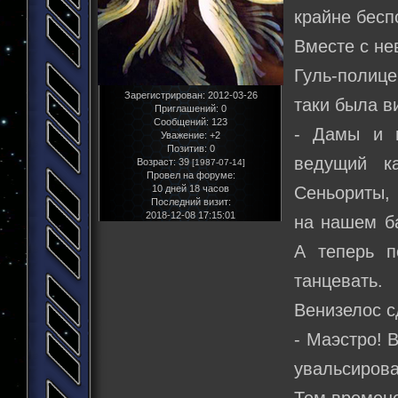
крайне бесп
Вместе с не
Гуль-полице
Зарегистрирован
: 2012-03-26
таки была в
Приглашений:
0
Сообщений:
123
- Дамы и г
Уважение:
+2
Позитив:
0
ведущий к
Возраст:
39
[1987-07-14]
Провел на форуме:
Сеньориты, 
10 дней 18 часов
Последний визит:
2018-12-08 17:15:01
на нашем б
А теперь п
танцевать.
Венизелос с
- Маэстро! 
увальсирова
Тем времене