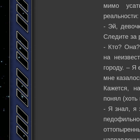
мимо усат
реальности:
- Эй, девоч
Следите за 
- Кто? Она?
на неизвес
городу. – Я
мне казалос
Кажется, н
понял (хоть
- Я знал, я
педофильног
оттопырен
направленны