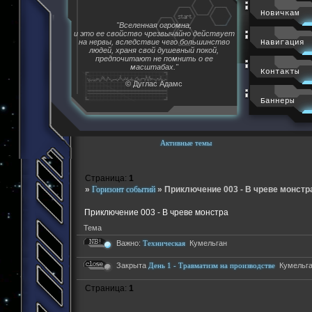
Новичкам
"Вселенная огромна,
и это ее свойство чрезвычайно действует
на нервы, вследствие чего большинство
Навигация
людей, храня свой душевный покой,
предпочитают не помнить о ее
масштабах."
Контакты
© Дуглас Адамс
Баннеры
Активные темы
Страница:
1
»
Горизонт событий
»
Приключение 003 - В чреве монстр
Приключение 003 - В чреве монстра
Тема
Важно:
Техническая
Кумельган
Закрыта
День 1 - Травматизм на производстве
Кумельг
Страница:
1