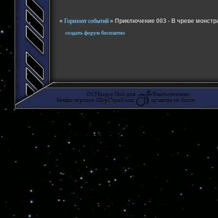
»
Горизонт событий
»
Приключение 003 - В чреве монстр
создать форум бесплатно