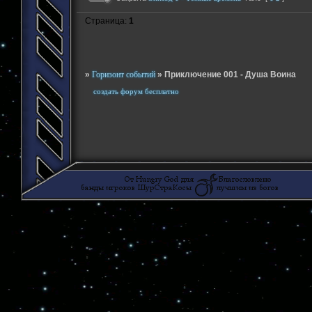
Страница:
1
»
Горизонт событий
»
Приключение 001 - Душа Воина
создать форум бесплатно