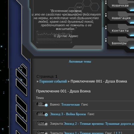
Новичкам
"Вселенная огромна,
и это ее свойство чрезвычайно действует
на нервы, вследствие чего большинство
Навигация
людей, храня свой душевный покой,
предпочитают не помнить о ее
масштабах."
Контакты
© Дуглас Адамс
Баннеры
Активные темы
Страница:
1
»
Горизонт событий
»
Приключение 001 - Душа Воина
Приключение 001 - Душа Воина
Тема
Важно:
Техническая
Ганс
Эпизод 3 - Война Бронза
Ганс
Закрыта
Эпизод 2 - Темные времена: Туманные дороги д
Закрыта
Эпизод 1 - Темные времена
Ганс
[
1
2
]