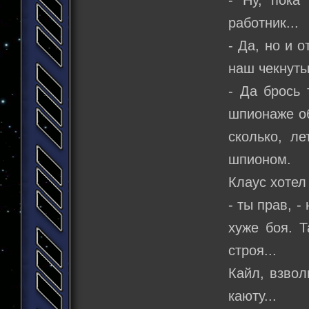
работник...
- Да, но и 
наш чекнуты
- Да брось 
шпионаже об
сколько, л
шпионом.
Клаус хотел 
- ты прав, -
хуже боя. Т
строя...
Кайл, взво
каюту...