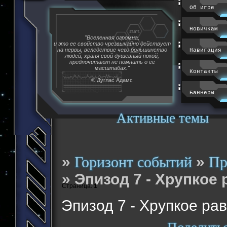
Об игре
Новичкам
"Вселенная огромна,
и это ее свойство чрезвычайно действует
на нервы, вследствие чего большинство
Навигация
людей, храня свой душевный покой,
предпочитают не помнить о ее
масштабах."
Контакты
© Дуглас Адамс
Баннеры
Активные темы
»
»
Горизонт событий
Пр
»
Эпизод 7 - Хрупкое
Страница:
1
Эпизод 7 - Хрупкое ра