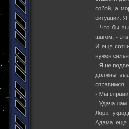
собой, а мо
ситуации. Я
- Что бы в
шагом, - от
И еще сотни
нужен сильн
- Я не подв
должны выд
справимся.
- Мы справи
- Удача нам
Лора украд
Адама еще 