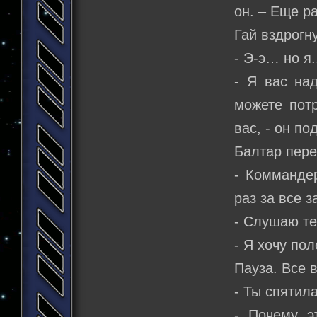
он. – Еще ра
Гай вздрогн
- Э-э… но я.
- Я вас на
можете пот
вас, - он п
Балтар пере
- Коммандер
раз за все з
- Слушаю те
- Я хочу по
Пауза. Все 
- Ты спятила
- Почему э