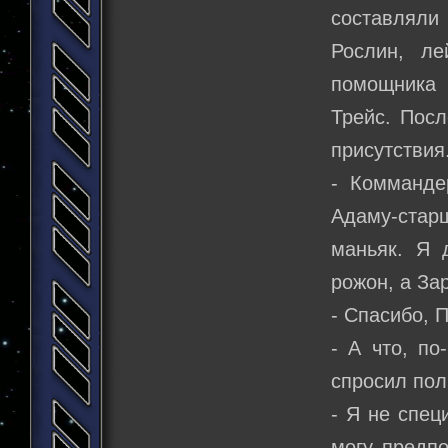
составляли
Рослин, ле
помощника 
Трейс. Посл
присутствия
- Комманде
Адаму-стар
маньяк. Я 
рожон, а За
- Спасибо, 
- А что, по
спросил пол
- Я не спец
могу предпо