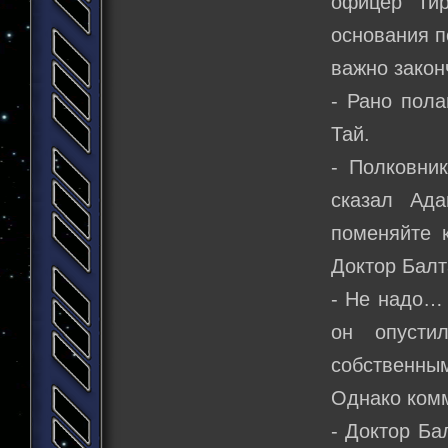
офицер Тир
основания п
важно закон
- Рано пола
Тай.
- Полковник
сказал Ада
поменяйте 
Доктор Балт
- Не надо… 
он опусти
собственным
Однако комм
- Доктор Ба