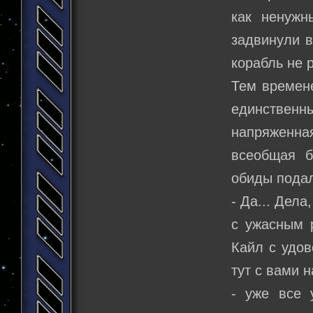
как ненужн
задвинули в
корабль не 
Тем времене
единственн
напряженная
всеобщая 
обиды пода
- Да... Дела
с ужасным 
Кайл с удов
тут с вами 
- уже все 