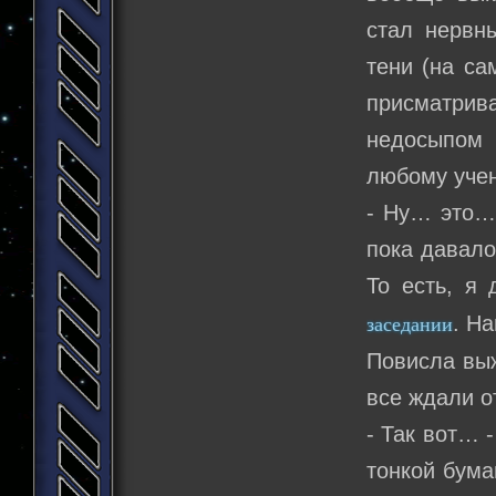
стал нервн
тени (на са
присматрива
недосыпом
любому уче
- Ну… это… 
пока давало
То есть, я
. Н
заседании
Повисла выж
все ждали о
- Так вот… 
тонкой бума