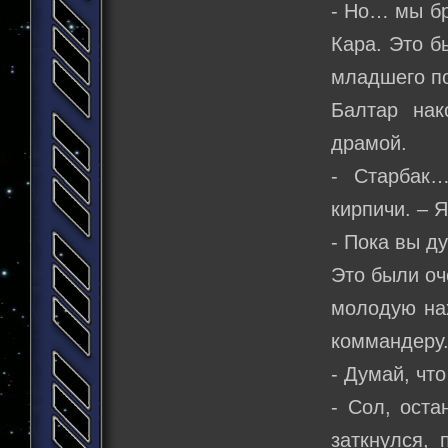
- Но… мы бр
Кара. Это б
младшего п
Балтар нак
драмой.
- Старбак…
кирпичи. – 
- Пока вы д
Это были оч
молодую нах
коммандеру.
- Думай, чт
- Сол, оста
заткнулся,