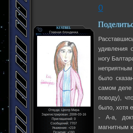
0
Поделить
KESTREL
Главная блондинка
Расставшись
удивления 
ногу Балтар
неприятным 
было сказан
самом деле 
поводу), чт
было, хотя 
Откуда:
Центр Мира
Зарегистрирован
: 2008-03-16
- А-а, док
Приглашений:
0
Сообщений:
7707
магнитным к
Уважение:
+219
Позитив:
+160