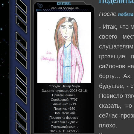
Поделить
KESTREL
Главная блондинка
После
побега
- Итак, что
своего ме
слушателям
грозящие 
сайлонов на
борту… Ах, 
будущее, - 
Откуда:
Центр Мира
Зарегистрирован
: 2008-03-16
Повисло тяг
Приглашений:
0
Сообщений:
7707
Уважение:
+219
сказать, н
Позитив:
+160
Пол:
Женский
сейчас проз
Провел на форуме:
3 месяца 12 дней
плохо.
Последний визит:
2026-02-11 14:59:22