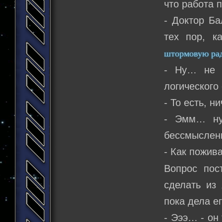
что работа 
- Доктор Ба
тех пор, к
штормовую ра
- Ну… не с
логического
- То есть, 
- Эмм… ну 
бессмыслен
- Как пожив
Вопрос пос
сделать из
пока дела е
- Эээ… - он