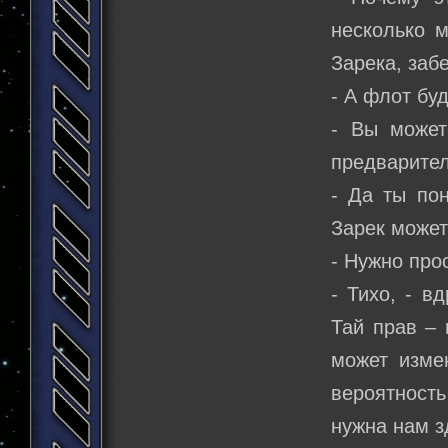
несколько 
Зарека, заб
- А флот бу
- Вы может
предварител
- Да ты пон
Зарек может
- Нужно про
- Тихо, - в
Тай прав –
может измен
вероятность
нужна нам з