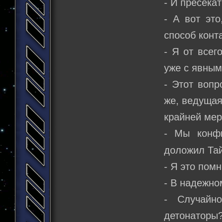
- И пресека
- А вот эт
способ конт
- Я от всег
уже с явным
- Этот вопр
же, ведущая
крайней мер
- Мы конф
доложил Тай
- Я это пом
- В надежно
- Случайн
детонаторы?