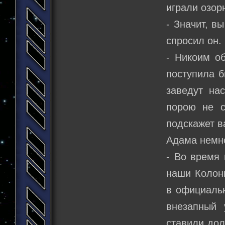
играли озор
- Значит, в
спросил он.
- Никоим об
поступила б
заведут на
порою не с
подскажет в
Адама немно
- Во время 
наши Колон
в официальн
внезапный 
ставили дол