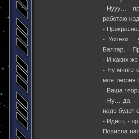
- Нууу… - п
работаю над
- Прекрасно
- Успехи… у
Балтар. – 
- И каких ж
- Ну много 
моя теория 
- Ваша теор
- Ну… да, -
надо будет 
- Идиот, - 
Повисла нап