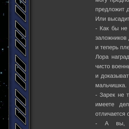
предложит д
Или высадит
- Как бы не
заложников 
и теперь пл
Лора награ
чисто военн
и доказыват
мальчишка.
- Зарек не 
имеете де
отличается 
- А вы, з