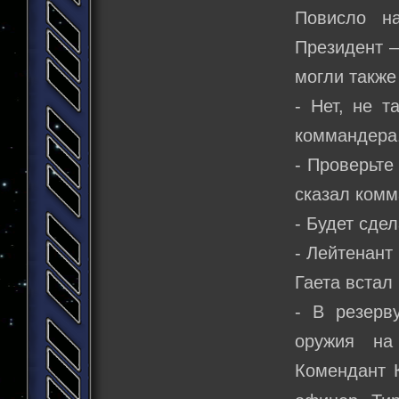
Повисло н
Президент –
могли также
- Нет, не т
коммандера
- Проверьте
сказал комм
- Будет сде
- Лейтенант 
Гаета встал
- В резерв
оружия на
Комендант 