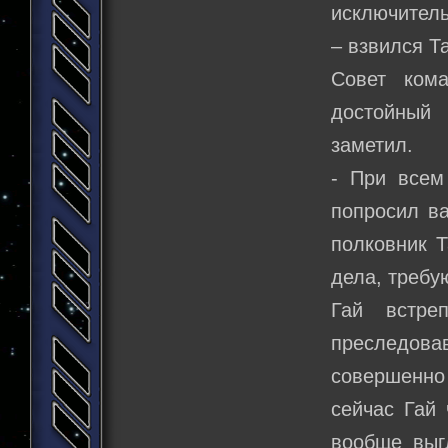
исключитель
– взвился Т
Совет кома
достойный
заметил.
- При всем
попросил ва
полковник Т
дела, требу
Гай встре
преследова
совершенно 
сейчас Гай
вообще выг