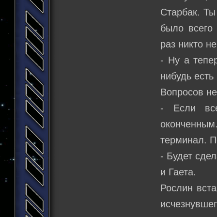
Старбак. Ты
было всего 
раз никто не
- Ну а тепе
нибудь есть
Вопросов не
- Если вс
оконченны
терминал. П
- Будет сде
и Гаета.
Рослин вста
исчезнувше