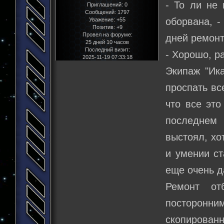
- То ли не 
Приглашений:
0
Сообщений:
1797
оборвана, -
Уважение:
+55
Позитив:
+9
Провел на форуме:
дней ремонт
25 дней 10 часов
Последний визит:
- Хорошо, ра
2025-11-19 07:33:18
Экипаж "Ика
проспать вс
что все это
последнем 
выстоял, хо
и умении ст
еще очень д
Ремонт от
посторонн
скопированн