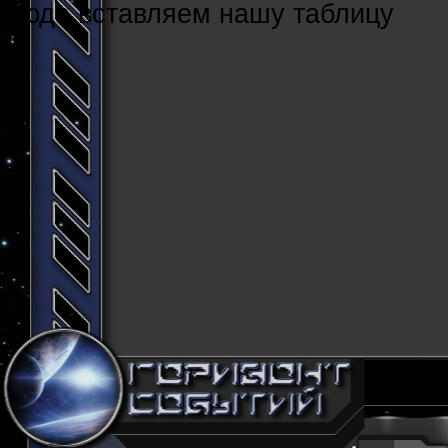
Cюда вставляем нашу таблицу