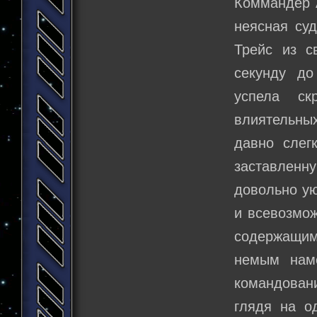
Коммандер А
неясная суд
Трейс из с
секунду до
успела ск
влиятельных
давно слег
заставленн
довольно у
и всевозмо
содержащим
немым наме
командовани
глядя на о