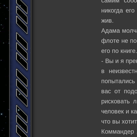
самим собо
никогда его
жив.
Адама молча
флоте не по
его по книге
- Вы и я пр
в неизвест
попытались 
вас от под
рисковать 
человек и к
что вы хоти
Коммандер 