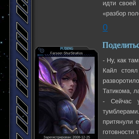
идти своей 
«разбор пол
0
Поделить
PUDING
Farseer-ShurStraKos
- Ну, как та
Кайл стоял
разворотило
Татикома, л
- Сейчас 
тумблерами
притянули е
готовности 
Зарегистрирован
: 2008-12-25