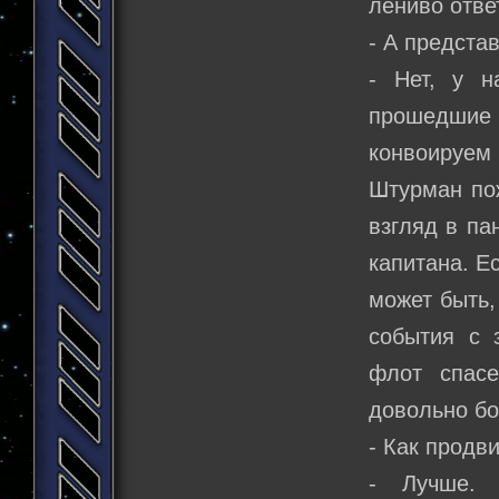
лениво отве
- А представ
- Нет, у н
прошедшие
конвоируем 
Штурман пож
взгляд в па
капитана. Ес
может быть,
события с 
флот спасе
довольно бо
- Как продв
- Лучше. 