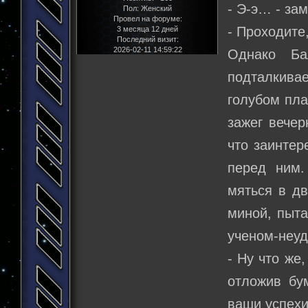
- Э-э… - за
Пол:
Женский
Провел на форуме:
- Проходите
3 месяца 12 дней
Последний визит:
2026-02-11 14:59:22
Однако Ба
подталкивае
голубом пла
зажег вечер
что заинте
перед ним.
мяться в дв
миной, пыта
ученом-неуд
- Ну что же
отложив бу
ваши успех