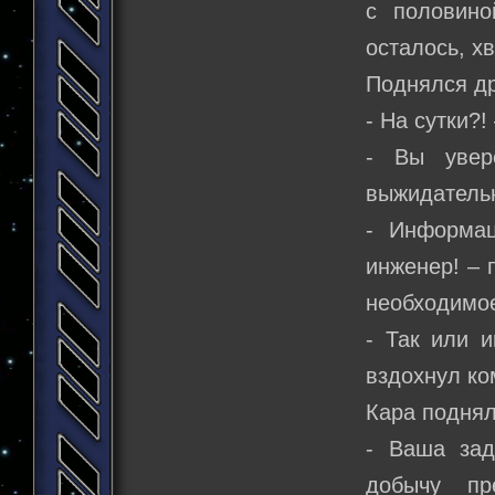
с половин
осталось, х
Поднялся д
- На сутки?
- Вы увер
выжидательн
- Информа
инженер! – 
необходимо
- Так или и
вздохнул ко
Кара поднял
- Ваша зад
добычу пр