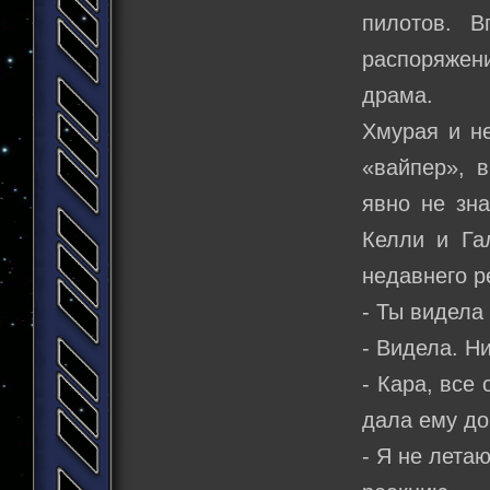
пилотов. 
распоряжени
драма.
Хмурая и н
«вайпер», 
явно не зна
Келли и Га
недавнего р
- Ты видела
- Видела. Ни
- Кара, все
дала ему до
- Я не лета