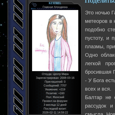
Поделить
KESTREL
Главная блондинка
Это ночью Г
метеоров в 
подобно сте
пустоту, и
плазмы, при
Одно облак
легкой пр
бросившая Г
Откуда:
Центр Мира
Зарегистрирован
: 2008-03-16
- У Бога ест
Приглашений:
0
Сообщений:
7707
всех и вся.
Уважение:
+219
Позитив:
+160
Балтар не 
Пол:
Женский
Провел на форуме:
рассудок и
3 месяца 12 дней
Последний визит:
2026-02-11 14:59:22
смысла. Нов