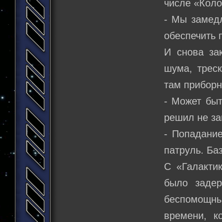
числе «Коло
- Мы замед
обеспечить 
И снова за
шума, треск
там приборн
- Может быт
решил не за
- Попадани
патруль. Ба
С «Галакти
было задер
беспомощны
времени, к