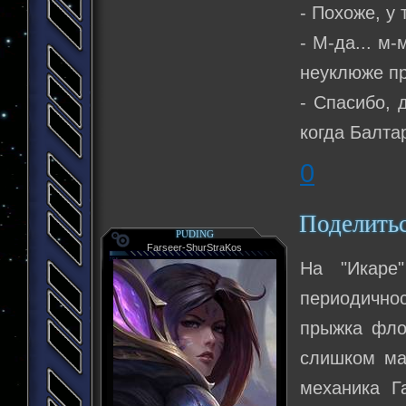
- Похоже, у
- М-да... м
неуклюже п
- Спасибо, 
когда Балта
0
Поделить
PUDING
Farseer-ShurStraKos
На "Икаре
периодично
прыжка фло
слишком ма
механика Г