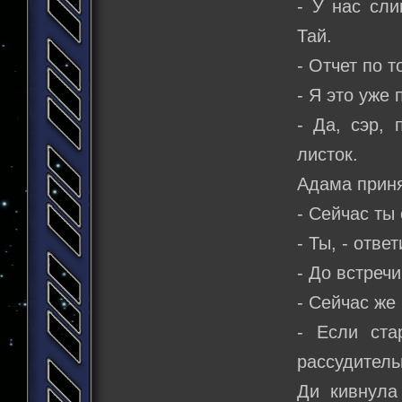
- У нас сл
Тай.
- Отчет по 
- Я это уже
- Да, сэр, 
листок.
Адама приня
- Сейчас ты
- Ты, - отве
- До встречи
- Сейчас же
- Если ста
рассудитель
Ди кивнула