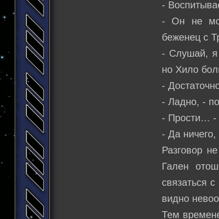
- Воспитыва
- Он не мо
беженец с Т
- Слушай, я
но Хило бол
- Достаточн
- Ладно, - 
- Прости… -
- Да ничего,
Разговор не
Гален отош
связаться с
видно нево
Тем времен