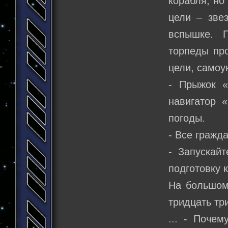
корабля, но
цели – зве
вспышке. 
торпеды про
цели, самоу
- Прыжок «
навигатор 
погоды.
- Все гражда
- Запускайт
подготовку 
На большом
тридцать т
... - Поче