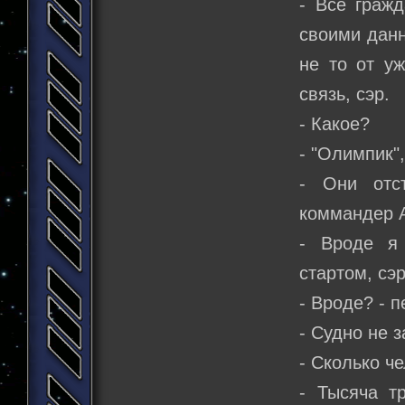
- Все гражд
своими данн
не то от у
связь, сэр.
- Какое?
- "Олимпик"
- Они отс
коммандер 
- Вроде я
стартом, сэ
- Вроде? - 
- Судно не з
- Сколько ч
- Тысяча тр