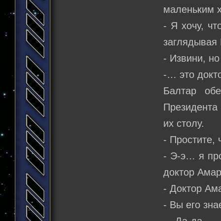
маленьким х
- Я хочу, ч
заглядывая 
- Извини, но
-… это докт
Балтар об
Президента 
их столу.
- Простите,
- Э-э… я про
доктор Амар
- Доктор Ама
- Вы его зн
- Да-да, 