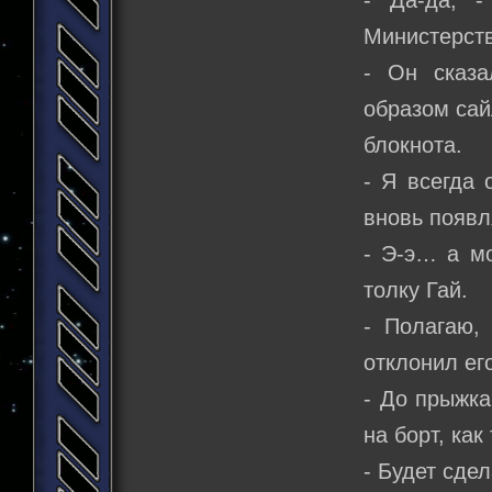
Министерст
- Он сказа
образом сай
блокнота.
- Я всегда 
вновь появл
- Э-э… а мо
толку Гай.
- Полагаю,
отклонил ег
- До прыжка
на борт, ка
- Будет сдел