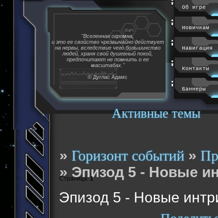
Об игре
Новичкам
"Вселенная огромна,
и это ее свойство чрезвычайно действует
на нервы, вследствие чего большинство
Навигация
людей, храня свой душевный покой,
предпочитают не помнить о ее
масштабах."
Контакты
© Дуглас Адамс
Баннеры
Активные темы
»
»
Горизонт событий
Пр
»
Эпизод 5 - Новые и
Страница:
1
Эпизод 5 - Новые интр