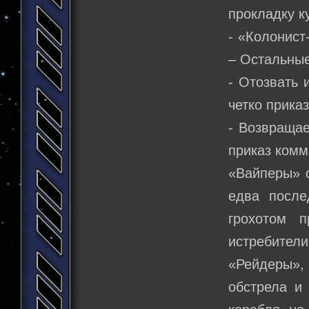
прокладку к
- «Колонист
– Остальные
- Отозвать 
четко прика
- Возвращае
приказ комм
«Вайперы» о
едва после
грохотом 
истребители
«Рейдеры», 
обстрела и