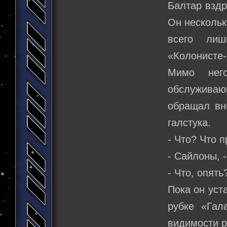
Балтар вздр
Он нескольк
всего лиш
«Колонисте-
Мимо нег
обслуживающ
обращал вн
галстука.
- Что? Что 
- Сайлоны, 
- Что, опят
Пока он уст
рубке «Гал
видимости р