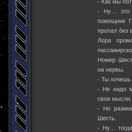
- Как мы по
- Ну… это 
помощник П
пропал без 
Лора пром
пассажирск
Номер Шест
на нервы.
- Ты хочешь
- Не надо м
свои мысли.
- Но размн
Шесть.
- Ну… тогд