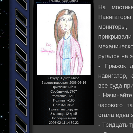
Главная блондинка
На мостике
Навигатор
мониторы,
прикрывал
механическо
ругался на 
- Прыжок д
навигатор, 
Откуда:
Центр Мира
Зарегистрирован
: 2008-03-16
все суда пр
Приглашений:
0
Сообщений:
7707
- Начинайте
Уважение:
+219
Позитив:
+160
часового т
Пол:
Женский
Провел на форуме:
стала едва 
3 месяца 12 дней
Последний визит:
2026-02-11 14:59:22
- Тридцать 