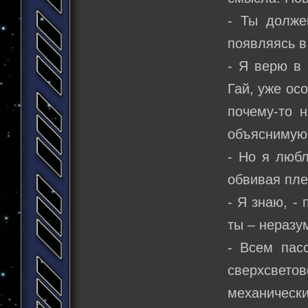
- Ты долже
появляясь в
- Я верю в 
Гай, уже ос
почему-то 
объяснимую 
- Но я любл
обвивая пле
- Я знаю, -
ты – неразу
- Всем пасс
сверхсвет
механически