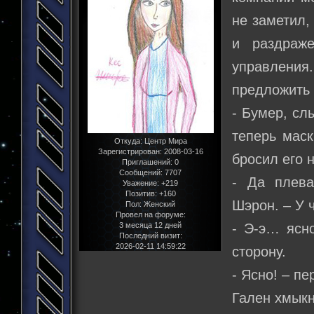
не заметил,
и раздраж
управления
предложить 
- Бумер, сл
теперь маск
Откуда:
Центр Мира
Зарегистрирован
: 2008-03-16
бросил его 
Приглашений:
0
Сообщений:
7707
- Да плева
Уважение:
+219
Позитив:
+160
Шэрон. – У 
Пол:
Женский
Провел на форуме:
- Э-э… ясн
3 месяца 12 дней
Последний визит:
2026-02-11 14:59:22
сторону.
- Ясно! – п
Гален хмыкн