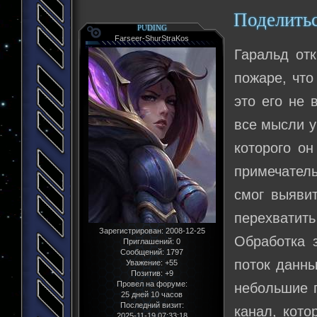
Поделить
PUDING
Farseer-ShurStraKos
Гаральд отк
пожаре, что
это его не 
все мысли у
которого он
примечатель
смог выявит
перехватит
Зарегистрирован
: 2008-12-25
Обработка 
Приглашений:
0
Сообщений:
1797
поток данны
Уважение:
+55
Позитив:
+9
Провел на форуме:
небольшие п
25 дней 10 часов
Последний визит:
канал, кото
2025-11-19 07:33:18