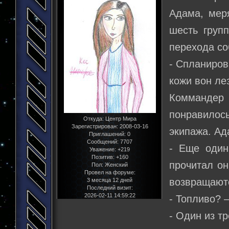
Адама, мер
шесть груп
перехода со
- Спланиров
кожи вон ле
Коммандер
понравилось
Откуда:
Центр Мира
Зарегистрирован
: 2008-03-16
экипажа. Ад
Приглашений:
0
Сообщений:
7707
- Еще один
Уважение:
+219
Позитив:
+160
прочитал он
Пол:
Женский
Провел на форуме:
возвращаютс
3 месяца 12 дней
Последний визит:
2026-02-11 14:59:22
- Топливо? 
- Один из т