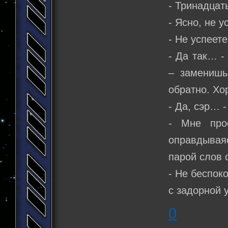
- Тринадцат
- Ясно, не у
- Не успеет
- Да так… -
– заменишь
обратно. Х
- Да, сэр… 
- Мне про
оправдываяс
парой слов 
- Не беспоко
с задорной у
0