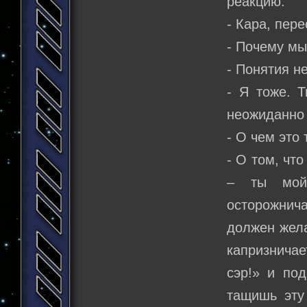
реакцию.
- Кара, пер
- Почему мы
- Понятия не
- Я тоже. Т
неожиданно 
- О чем это 
- О том, чт
– ты мой
осторожнич
должен жела
капризничае
сэр!» и по
тащишь эту 