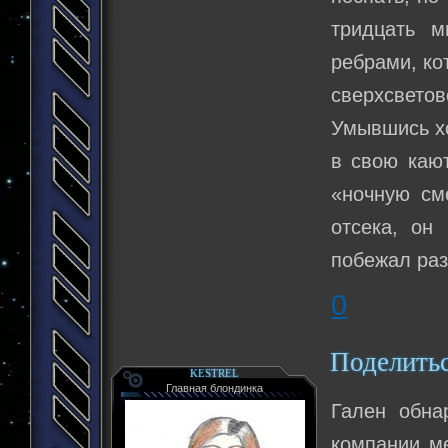
тридцать м
ребрами, ко
сверхсветов
Умывшись хо
в свою кают
«ночную см
отсека, он
побежал раз
0
Поделить
KESTREL
Главная блондинка
Гален обна
компании ме