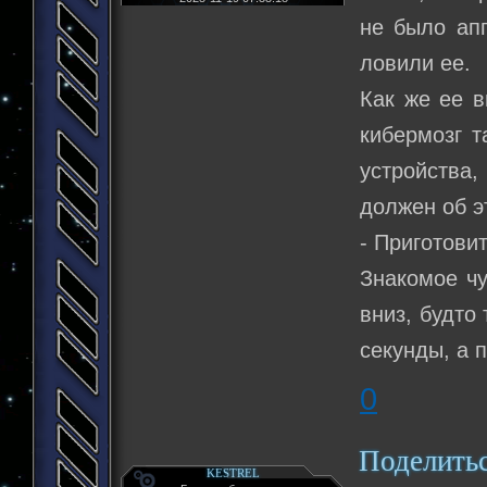
не было ап
ловили ее.
Как же ее в
кибермозг 
устройства,
должен об э
- Приготовит
Знакомое чу
вниз, будто 
секунды, а п
0
Поделить
KESTREL