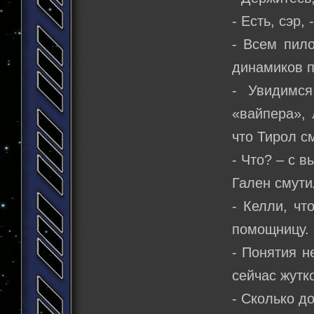
- Есть, сэр,
- Всем пило
динамиков п
- Увидимся
«вайпера», 
что Тирол с
- Что? – с 
Гален смути
- Келли, чт
помощницу.
- Понятия н
сейчас жутк
- Сколько д