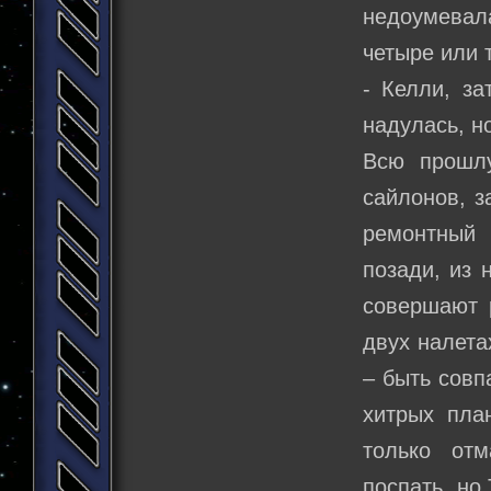
недоумевала
четыре или 
- Келли, за
надулась, н
Всю прошл
сайлонов, з
ремонтный 
позади, из 
совершают 
двух налета
– быть совп
хитрых пла
только от
поспать, но