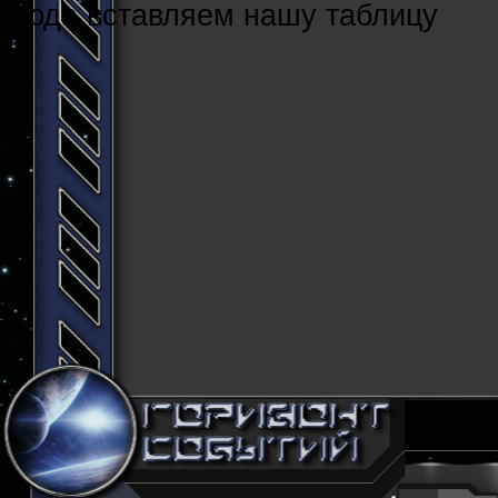
Cюда вставляем нашу таблицу