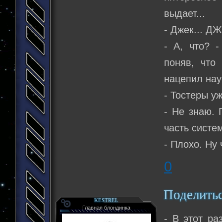
выдает...
- Джек... Д
- А, что? 
поняв, что
нацепил нау
- Тостеры у
- Не знаю. 
часть систем
- Плохо. Ну 
0
Поделить
KESTREL
Главная блондинка
- В этот ра