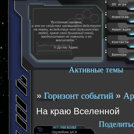
Об игре
Новичкам
"Вселенная огромна,
и это ее свойство чрезвычайно действует
на нервы, вследствие чего большинство
Навигация
людей, храня свой душевный покой,
предпочитают не помнить о ее
масштабах."
Контакты
© Дуглас Адамс
Баннеры
Активные темы
»
»
Горизонт событий
Ар
Страница:
1
На краю Вселенной
Поделить
ЭНТОНИ КОЛЬТ
Оружейник ШСК