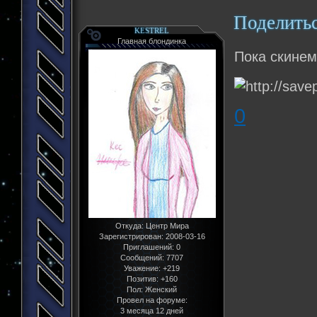
Поделить
KESTREL
Главная блондинка
Пока скинем
0
Откуда:
Центр Мира
Зарегистрирован
: 2008-03-16
Приглашений:
0
Сообщений:
7707
Уважение:
+219
Позитив:
+160
Пол:
Женский
Провел на форуме:
3 месяца 12 дней