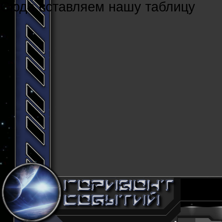
Cюда вставляем нашу таблицу