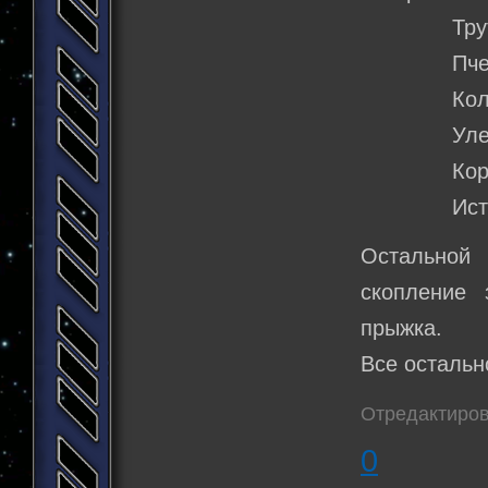
Трутень
Пчела: 
Колона:
Улей: 
Корвет:
Истребите
Остальной
скопление 
прыжка.
Все остальн
Отредактиров
0