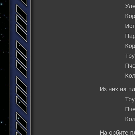
Улей: 1
Корвет:
Истребите
Парус: 
Корабль-
Трутень
Пчела: 
Колона:
Из них на п
Трутень
Пчела: 
Колона:
На орбите п