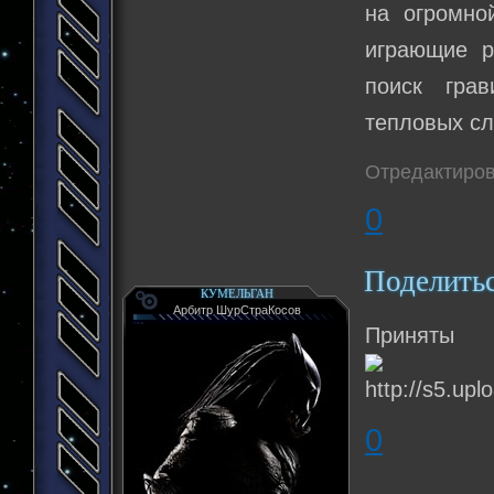
на огромно
играющие р
поиск гра
тепловых сл
Отредактиров
0
Поделить
КУМЕЛЬГАН
Арбитр ШурСтраКосов
Приняты
0