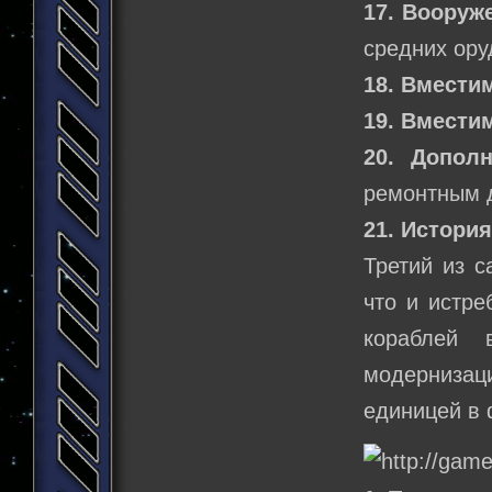
17. Вооруж
средних ору
18. Вмести
19. Вмести
20. Допол
ремонтным 
21. Истори
Третий из с
что и истре
кораблей 
модерниза
единицей в 