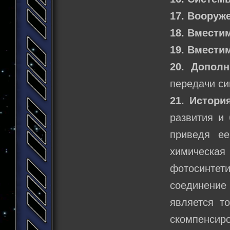
17. Вооруж
18. Вмести
19. Вмести
20. Допол
передачи си
21. Истори
развития и
приведя ее
химическ
фотосинтет
соединение
является то
скомпенсиро