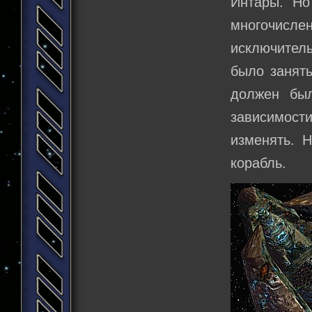
Интары. Но
многочисле
исключител
было занят
должен был
зависимост
изменять. 
корабль.