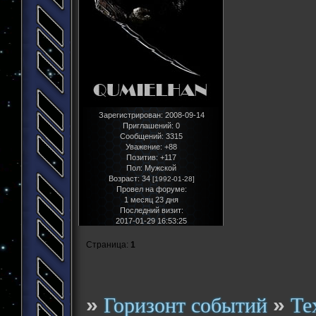
Зарегистрирован
: 2008-09-14
Приглашений:
0
Сообщений:
3315
Уважение:
+88
Позитив:
+117
Пол:
Мужской
Возраст:
34
[1992-01-28]
Провел на форуме:
1 месяц 23 дня
Последний визит:
2017-01-29 16:53:25
Страница:
1
»
»
Горизонт событий
Те