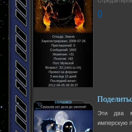
Отредактиров
0
Откуда:
Земля
Зарегистрирован
: 2008-07-26
Приглашений:
0
Сообщений:
1842
Уважение:
+31
Позитив:
+82
Пол:
Мужской
Возраст:
32
[1993-11-05]
Провел на форуме:
3 месяца 10 дней
Последний визит:
2012-06-05 08:39:37
Поделить
UNNAMED
Свиньям нет дела до законов!
Эти два м
имперскую п