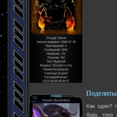
Откуда:
Земля
Зарегистрирован
: 2008-07-26
Приглашений:
0
Сообщений:
1842
Уважение:
+31
Позитив:
+82
Пол:
Мужской
Возраст:
32
[1993-11-05]
Провел на форуме:
3 месяца 10 дней
Последний визит:
2012-06-05 08:39:37
Поделить
PUDING
Farseer-ShurStraKos
Как один? п
буду, тока