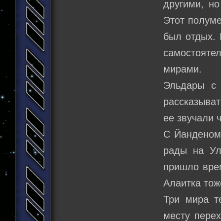
другими, но
Этот полуме
был отдых. 
самостояте
мирами.
Эльдары с 
рассказыват
ее звучали 
С Йанденом 
рады на Ул
пришло врем
Алаитка тож
Три мира т
месту перех