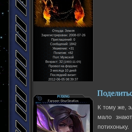
Откуда:
Земля
Зарегистрирован
: 2008-07-26
Приглашений:
0
Сообщений:
1842
Уважение:
+31
Позитив:
+82
Пол:
Мужской
Возраст:
32
[1993-11-05]
Провел на форуме:
3 месяца 10 дней
Последний визит:
2012-06-05 08:39:37
Поделить
PUDING
Farseer-ShurStraKos
К тому же, 
мало знают
потихоньку.