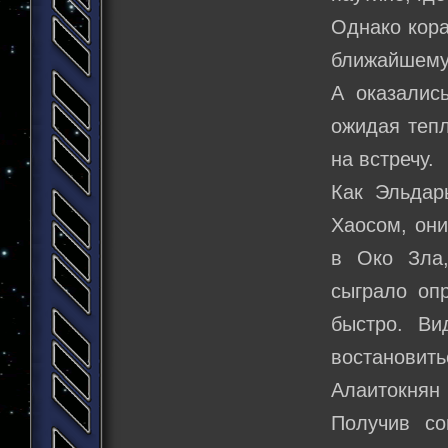
Однако кора
ближайшему 
А оказалис
ожидая тепл
на встречу.
Как Эльдар
Хаосом, они
в Око Зла
сыграло оп
быстро. Ви
востановит
Алаитокнян
Получив со