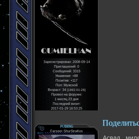
Зарегистрирован
: 2008-09-14
Приглашений:
0
Сообщений:
3315
Уважение:
+88
Позитив:
+117
Пол:
Мужской
Возраст:
34
[1992-01-28]
Провел на форуме:
1 месяц 23 дня
Последний визит:
2017-01-29 16:53:25
Поделить
PUDING
Farseer-ShurStraKos
Асвад, миле