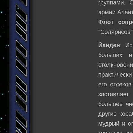
группами. 
армии Алаит
Флот сопр
"Солярисов",
Йанден
: И
больших и
столкновен
практически
его отсеко
заставляет
большее чи
другие кора
мудрый и о