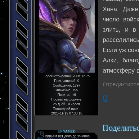
Хана. Даже
число войс
злить, и в
расселились
Если уж совс
Алки, благ
атмосферу в
Зарегистрирован
: 2008-12-25
Приглашений:
0
Отредактиров
Сообщений:
1797
Уважение:
+55
0
Позитив:
+9
Провел на форуме:
25 дней 10 часов
Последний визит:
2025-11-19 07:33:18
Поделить
UNNAMED
Свиньям нет дела до законов!