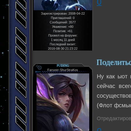
0
Зарегистрирован
: 2008-04-22
Приглашений:
0
Сообщений:
3577
Уважение:
+80
Позитив:
+61
Провел на форуме:
1 месяц 11 дней
Последний визит:
2016-08-30 21:23:22
Поделить
PUDING
Farseer-ShurStraKos
Ну как ыот 
сейчас все
сосущество
(Флот фсмы
Отредактиров
0