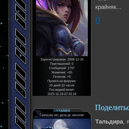
крайняк...
0
Зарегистрирован
: 2008-12-25
Приглашений:
0
Сообщений:
1797
Уважение:
+55
Позитив:
+9
Провел на форуме:
25 дней 10 часов
Последний визит:
2025-11-19 07:33:18
Поделить
UNNAMED
Свиньям нет дела до законов!
Тальдира
, 