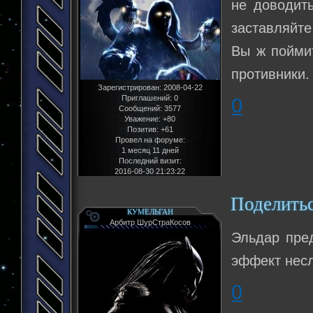
не доводит
заставляйте
Вы ж поймит
противники.
Зарегистрирован
: 2008-04-22
Приглашений:
0
0
Сообщений:
3577
Уважение:
+80
Позитив:
+61
Провел на форуме:
1 месяц 11 дней
Последний визит:
2016-08-30 21:23:22
Поделить
КУМЕЛЬГАН
Арбитр ШурСтраКосов
Эльдар пре
эффект несл
0