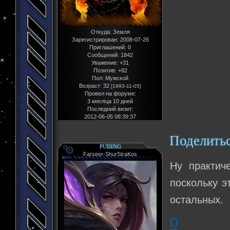
Откуда:
Земля
Зарегистрирован
: 2008-07-26
Приглашений:
0
Сообщений:
1842
Уважение:
+31
Позитив:
+82
Пол:
Мужской
Возраст:
32
[1993-11-05]
Провел на форуме:
3 месяца 10 дней
Последний визит:
2012-06-05 08:39:37
Поделить
PUDING
Farseer-ShurStraKos
Ну практич
поскольку э
остальных.
0