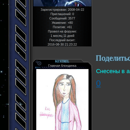
Зарегистрирован
: 2008-04-22
Приглашений:
0
Сообщений:
3577
Уважение:
+80
Позитив:
+61
Провел на форуме:
1 месяц 11 дней
Последний визит:
2016-08-30 21:23:22
Поделить
KESTREL
Главная блондинка
Снесены в а
0