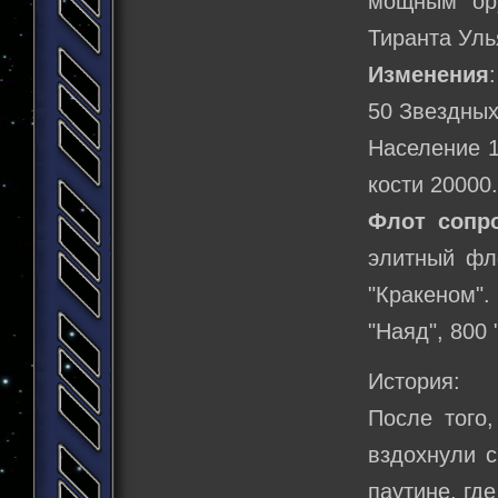
мощным ору
Тиранта Уль
Изменения
50 Звездных
Население 1
кости 20000
Флот сопр
элитный фл
"Кракеном".
"Наяд", 800 
История:
После того,
вздохнули с
паутине, гд