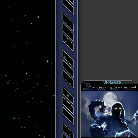
UNNAMED
Свиньям нет дела до законов!