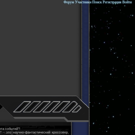
Форум
Участники
Поиск
Регистрация
Войти
та событий"!
" - это научно-фантастический кроссовер,