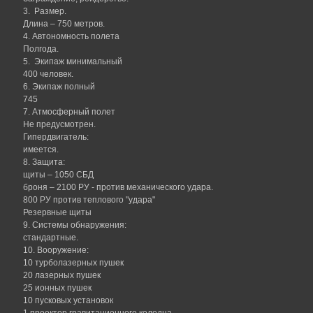
3. Размер.
Длина – 750 метров.
4. Автономность полета
Полгода.
5. Экипаж минимальный
400 человек.
6. Экипаж полный
745
7. Атмосферный полет
Не предусмотрен.
Гипердвигатель:
имеется.
8. Защита:
щиты – 1050 СБД
броня – 2100 РУ - против механического удара.
800 РУ против теплового "удара"
Резервные щиты
9. Системы обнаружения:
стандартные.
10. Вооружение:
10 турболазерных пушек
20 лазерных пушек
25 ионных пушек
10 пусковых установок
1 проектор гравитационного колодца