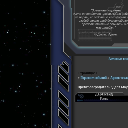
"Вселенная огромна,
и это ее свойство чрезвычайно де
на нервы, вследствие чего больш
людей, храня свой душевный пок
предпочитают не помнить о 
масштабах."
© Дуглас Адамс
Активные тем
Страница:
1
»
Горизонт событий
»
Архив техл
Фрегат-заградитель "Дарт Мау
Дарт Рэнд
Гость