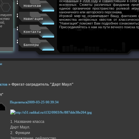
основанный в 2008 году и совместивший в себе
вселенных. Сюжеты различных фандомов логи
Новичкам
единое органичное пространство ролевой игр
каноничного или авторского персонажа.
йствует
Игровой мир не ограничивает Вашу фантазию 
инство
Навигация
множества интересных квестов от классическ
ой,
"Навигация" поможет Вам подробнее ознакомитьс
ее
Присоединяйтесь к нам на пути вечного поиска п
Контакты
Баннеры
ы
истов
»
Фрегат-заградитель "Дарт Маул"
л"
Поделиться
2009-03-25 00:39:34
1. Название класса
Дарт Маул.
2. Функции
Заграждение, рейдерство.