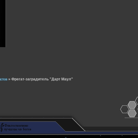
истов
»
Фрегат-заградитель "Дарт Маул"