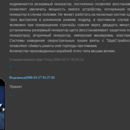
подключается резервный генератор, постепенно позволяя восстанов
позволяет увеличить мощность любого устройства, потерянную 
генератор в случае поломки. Не может работать на несколько систем о
трех выстрелов в усиленном режиме подряд, в противном случае
возможно при прекращении стрельбы совсем через двадцать минут,
установлены резервный генератор щита (восстанавливает защитное по
генератора), вторичный генератор, имперская маскировка, класте
Системы наведения скорострельных пушек взяты с "ШурСтраКосов
позволяют сбивать ракеты или торпеды противника.
Количество произведенных кораблей этого типа весьма велико.
Отредактировано Дарт Рэнд (2009-03-27 00:55:21)
0
Поделиться
2009-03-27 01:27:05
Принят.
0