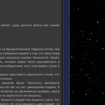
 любого судна данного флота при знании
ыл на Звездной Кузнице Орденом ситхов, при
 появления корабля в том, что пиратскому
для успешного разбоя. Количество «Крей»
ль, которых можно было наштамповать в
я рейдерством, так и участвовать сугубо в
ьшена вместимость десантного отсека, что
и ионных.
 решетка брони. Прочность материала
ить его вес за счет уменьшения тощины. В
у несмотря на увеличенные размеры, масса
 на скорости это не сказалось.
ь мощность орудий или мощность щита. Что
хлисте. Но если мощность щита падает, то