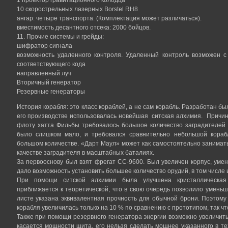
10 скорострельных лазерных Borstel RH8
ангар: четыре транспорта. (Комплектация может различаться).
вместимость десантного отсека: 2000 бойцов.
11. Прочие системы и грейды:
шифратор сигнала
возможность удаленного контроля. Удаленный контроль возможен с
соответствующего кода
направленный луч
Вторичный генератор
Резервные генераторы
История корабля: это класс кораблей, а не сам корабль. Разработан б
его производстве использовалась новейшая ситская алхимия. Причина
флоту хатта Фильбы требовалось большое количество заградителей 
было слишком мало, и требовался сравнительно небольшой кораб
большом количестве. «Дарт Маул» может как самостоятельно заниматьс
качестве заградителя в масштабных баталиях.
За первооснову был взят фрегат СС-9600. Был увеличен корпус, умен
дало возможность установить большее количество орудий, в том числе 
При помощи ситской алхимии была улучшена кристаллическая
приближается к теоретической, что в свою очередь позволило уменьш
листе указана эквивалентная прочность для обычной брони. Поэтом
корабля увеличилась только на 10 % по сравнению с прототипом, так что
Также при помощи резервного генератора энергии возможно увеличит
касается мощности щита, его нельзя сделать мощнее указанного в те