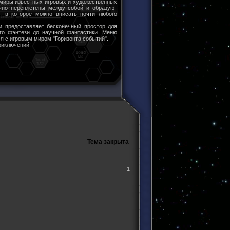
 миры известных игровых и художественных
чно переплетены между собой и образуют
ы, в которое можно вписать почти любого
и предоставляет бесконечный простор для
ого фэнтези до научной фантастики. Меню
я с игровым миром "Горизонта событий".
риключений!
Тема закрыта
1