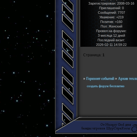
Зарегистрирован
: 2008-03-16
Приглашений:
0
Сообщений:
7707
Уважение:
+219
Позитив:
+160
Пол:
Женский
Провел на форуме:
3 месяца 12 дней
Последний визит:
2026-02-11 14:59:22
Страница:
1
»
Горизонт событий
»
Архив техл
создать форум бесплатно