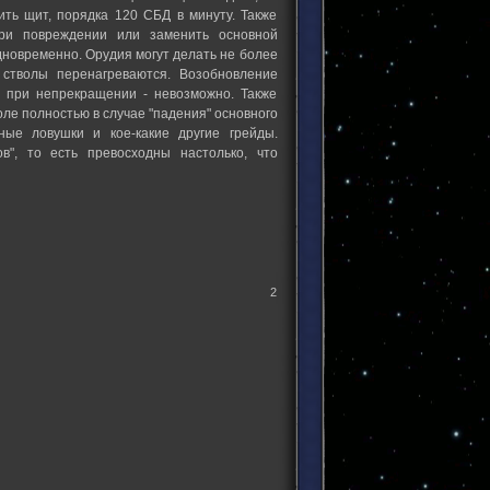
ить щит, порядка 120 СБД в минуту. Также
при повреждении или заменить основной
дновременно. Орудия могут делать не более
 стволы перенагреваются. Возобновление
 при непрекращении - невозможно. Также
ле полностью в случае "падения" основного
рные ловушки и кое-какие другие грейды.
", то есть превосходны настолько, что
2