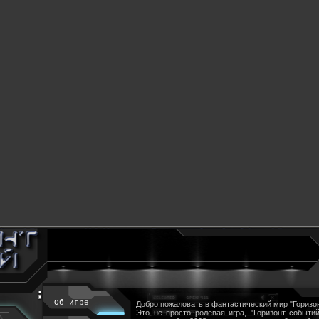
Об игре
Добро пожаловать в фантастический мир "Горизон
Это не просто ролевая игра, "Горизонт событий