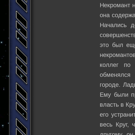
Некромант н
она содержа
Начались д
совершенств
это был ещ
некроманто
коллег по
обменялся 
городе. Лад
Ему были пр
власть в Кр
его устрани
весь Круг, 
другому, о