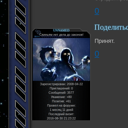
0
Поделить
UNNAMED
Свиньям нет дела до законов!
Принят.
0
Зарегистрирован
: 2008-04-22
Приглашений:
0
Сообщений:
3577
Уважение:
+80
Позитив:
+61
Провел на форуме:
1 месяц 11 дней
Последний визит:
2016-08-30 21:23:22