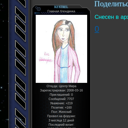
Поделить
KESTREL
Главная блондинка
Снесен в ар
0
Откуда:
Центр Мира
Зарегистрирован
: 2008-03-16
Приглашений:
0
Сообщений:
7707
Уважение:
+219
Позитив:
+160
Пол:
Женский
Провел на форуме:
3 месяца 12 дней
Последний визит: