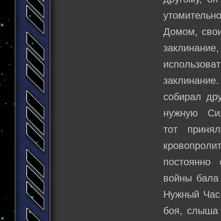
утомительно
Домом, сво
заклинание,
использоват
заклинание
собирал др
нужную Сил
тот приня
кровопроли
постоянно 
войны бала 
Нужный Час 
боя, слыша