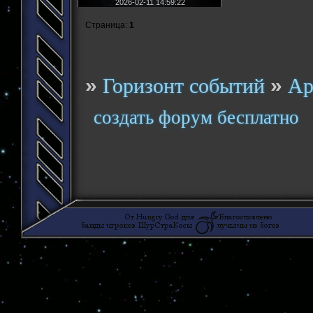
2026-02-11 14:59:22
Страница:
1
»
»
Горизонт событий
Ар
создать форум бесплатно