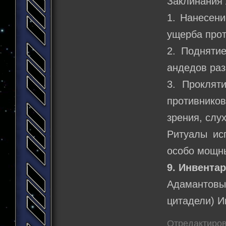
Заклинания
1. Нанесени
ущерба прот
2. Подняти
андедов раз
3. Проклят
противников
зрения, слу
Ритуалы ис
особо мощны
9. Инвентар
Адамантовый
цитадели) И
Отредактиров