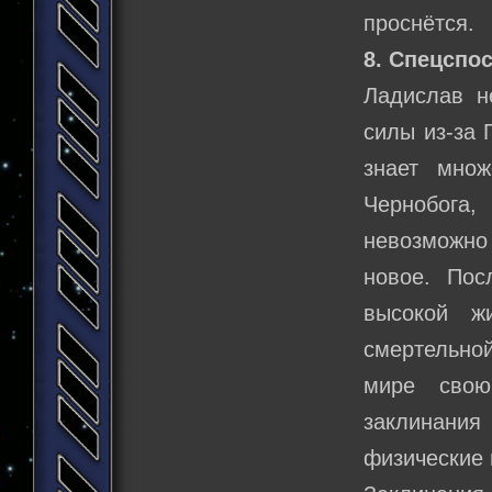
проснётся.
8. Спецспо
Ладислав н
силы из-за 
знает множ
Чернобога,
невозможно
новое. Пос
высокой ж
смертельной
мире свою
заклинани
физические 