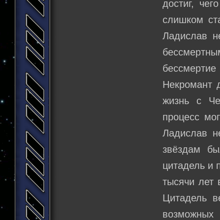
достиг, че
слишком ста
Ладислав н
бессмертным
бессмертие 
Некромант д
жизнь с Че
процесс мог
Ладислав не
звёздам бы
цитадель и 
тысячи лет 
Цитадель в
возможных