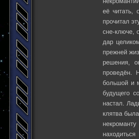
некромантии
её читать,
прочитал эт
сне-ключе, 
дар целиком
прежней жиз
решения, о
проведён. 
большой и 
будущего с
настал. Лад
клятва была
некроманту 
находитьс