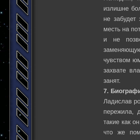
излишне бол
не забудет 
месть на по
и не позв
заменяющу
чувством юм
захвате вла
занят.
7. Биограф
Ладислав ро
пережила, 
такие как о
что же пом