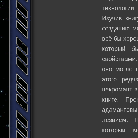
технологии,
Изучив кни
созданию мо
всё бы хоро
который б
свойствами
оно могло 
этого редч
некромант в
книге. Пр
адамантовы
лезвием. 
который мо