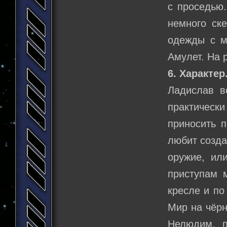
с проседью.
немного ск
одежды с м
Амулет. На 
6. Характер
Ладислав вс
практическ
приносить п
любит созда
оружие, ил
приступам 
кресле и по
Мир на чёрн
Нелюдим, п