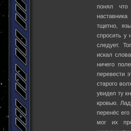
понял что
наставника
тщетно, яз
спросить у 
следует. Т
искал слова
ничего пол
перевести эт
старого вол
увидел ту к
кровью. Лад
перенёс его
мог их пр