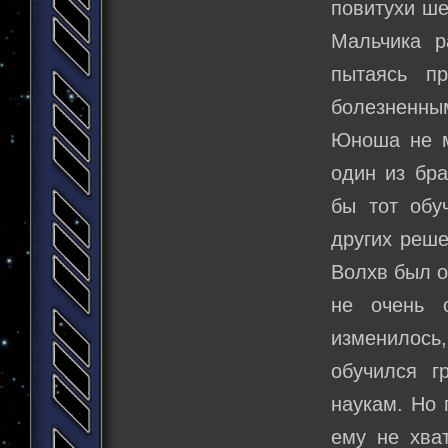
повитухи ше
Мальчика р
пытаясь п
болезненным
Юноша не мо
один из бра
бы тот обу
других реше
Волхв был о
не очень 
изменилось
обучился г
наукам. Но 
ему не хват