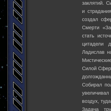
заклятий. С
и страдания
создал сфе
Смерти «За
стать исто
цитадели д
Ладислав н
Мистически
Силой Сферы
долгожданн
Собирал по
увеличивал
воздух, туда
Задача тр