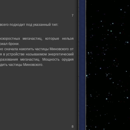
7
всего подходит под указанный тип:
скоростных мегачастиц, которые нельзя
риал брони.
о сначала накопить частицы Миновского от
я в устройстве называемом энергетический
бразования мегачастиц. Мощность орудия
дить частицы Миновского.
8