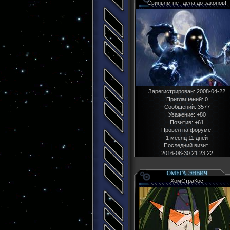
Свиньям нет дела до законов!
Зарегистрирован
: 2008-04-22
Приглашений:
0
Сообщений:
3577
Уважение:
+80
Позитив:
+61
Провел на форуме:
1 месяц 11 дней
Последний визит:
2016-08-30 21:23:22
ОМЕГА-ЭНВИЧ
ХомСтраКос