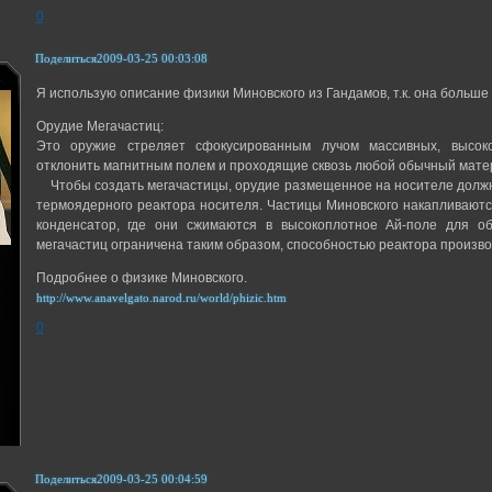
0
Поделиться
2009-03-25 00:03:08
Я использую описание физики Миновского из Гандамов, т.к. она больше 
Орудие Мегачастиц:
Это оружие стреляет сфокусированным лучом массивных, высоко
отклонить магнитным полем и проходящие сквозь любой обычный мате
Чтобы создать мегачастицы, орудие размещенное на носителе должн
термоядерного реактора носителя. Частицы Миновского накапливаютс
конденсатор, где они сжимаются в высокоплотное Ай-поле для о
мегачастиц ограничена таким образом, способностью реактора произво
Подробнее о физике Миновского.
http://www.anavelgato.narod.ru/world/phizic.htm
0
Поделиться
2009-03-25 00:04:59