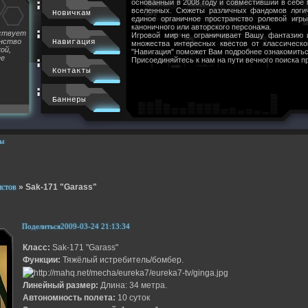
основанный в 2008 году и совместивший в себе
вселенных. Сюжеты различных фандомов логи
Новичкам
единое органичное пространство ролевой игр
каноничного или авторского персонажа.
йствует
Игровой мир не ограничивает Вашу фантазию 
инство
Навигация
множества интересных квестов от классическ
ой,
"Навигация" поможет Вам подробнее ознакомитьс
ее
Присоединяйтесь к нам на пути вечного поиска п
Контакты
Баннеры
ы
истов
»
Sak-171 "Garass"
Поделиться
2009-03-24 21:13:34
Класс:
Sak-171 "Garass"
Функции:
Тяжёлый истребитель/бомбер.
Линейный размер:
Длина: 34 метра.
Автономность полета:
10 суток