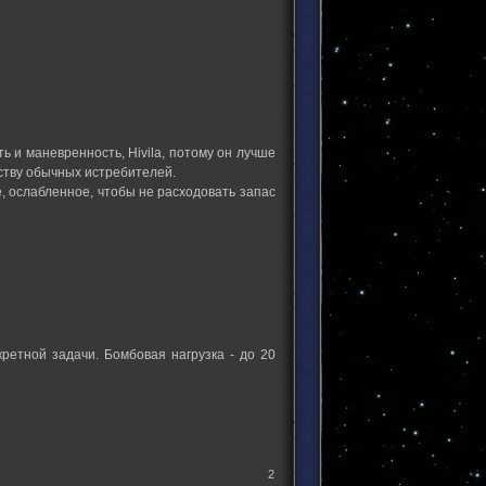
ь и маневренность, Hivila, потому он лучше
ству обычных истребителей.
, ослабленное, чтобы не расходовать запас
ретной задачи. Бомбовая нагрузка - до 20
2