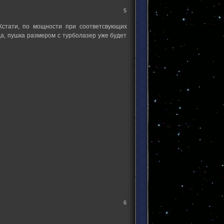
5
. Кстати, по мощности при соответсвующих
а, пушка размером с турболазер уже будет
6