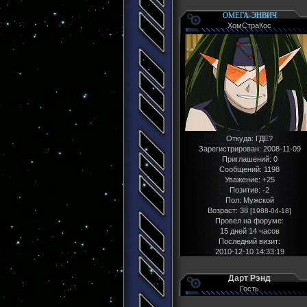
ОМЕГА-ЭНВИЧ
ХомСтраКос
Откуда:
ГДЕ?
Зарегистрирован
: 2008-11-09
Приглашений:
0
Сообщений:
1198
Уважение:
+25
Позитив:
-2
Пол:
Мужской
Возраст:
38
[1988-04-18]
Провел на форуме:
15 дней 14 часов
Последний визит:
2010-12-10 14:33:19
Дарт Рэнд
Гость