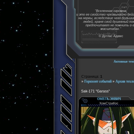
"Вселенная огромна,
и это ее свойство чрезвычайно де
на нервы, вследствие чего больш
людей, храня свой душевный пок
предпочитают не помнить о 
масштабах."
© Дуглас Адамс
Активные тем
Страница:
1
»
Горизонт событий
»
Архив техл
Sak-171 "Garass"
ОМЕГА-ЭНВИЧ
ХомСтраКос