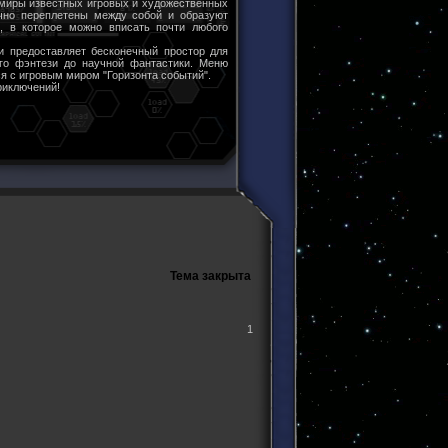
 миры известных игровых и художественных
чно переплетены между собой и образуют
ы, в которое можно вписать почти любого
и предоставляет бесконечный простор для
ого фэнтези до научной фантастики. Меню
я с игровым миром "Горизонта событий".
риключений!
Тема закрыта
1