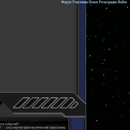
Форум
Участники
Поиск
Регистрация
Войти
та событий"!
" - это научно-фантастический кроссовер,