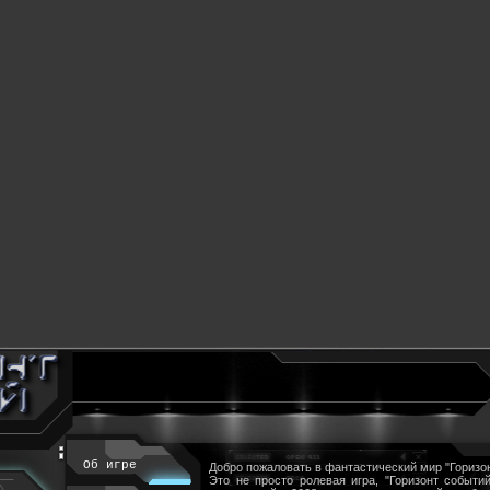
Об игре
Добро пожаловать в фантастический мир "Горизон
Это не просто ролевая игра, "Горизонт событий