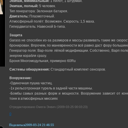
Экипаж, минимальный:
1 пилот, 1 штурман.
Экипаж, полный:
5 человек.
Тип генератора: Зелонная батарея.
Двигатель:
Плазмоточный.
Атмосферный полёт: Возможен. Скорость: 1,5 маха.
Гипердвигатель: Навесной b-типа.
Защита
Garass не способен из-за размеров и массы развивать такие же скорост
бронирован. Впрочем, по маневренности всё равно даст фору большин
Генератор поля: Вар-поле лёгкой модификации. Собственно, Варп поле
энергии корабля сразу.
Броня:Многомодульная, примерно 60Ru
Системы обнаружения:
Стандартный комплект сенсоров.
Вооружение:
-Одиночная пушка частиц.
-1х рельсотронная турель в задней части машины.
-Бомбы самых разных форм и мощности. Вооружение зависит от конк
тонн в атмосферных миссиях
Отредактировано Омега-Энвич (2009-03-25 00:03:23)
0
Поделиться
2009-03-24 21:46:55