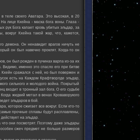
в теле своего Аватара. Это высокая, в 20
а лице Кхейна - маска бога воны. Глаза -
х рук Бога капает кровь убитых эльдар, за
, вокруг Кхейна такой жар, что, кажется,
ого демона. Он ненавидит врагов ничуть не
орый он был навечно проклят. Когда-то он
ов, он был рожден в пучинах варпа из-за их
. Видимо, именно это спасло его при битве
 Кхейн сражался с ней, но был повержен и
 кусок есть на Каждом Крафтворлде эльдар,
амого сильного и молодого война. Покрытый
ц входит в тронный зал бога. О его судьбе
. Когда жидкий метал в венах Кроваворукого
ведет эльдаров в бой.
а, которое сжигает все вокруг. Если кто-то
 самые прочные сплавы будут расплавлены,
 действует на эльдар.
а что они посмотрят. Поэтому даже эльдары
Способен сжеч предмет не больше размеров
, делая их яростнее и опаснее.