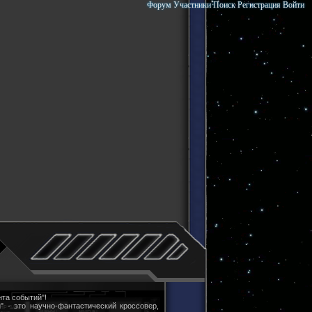
Форум
Участники
Поиск
Регистрация
Войти
та событий"!
" - это научно-фантастический кроссовер,