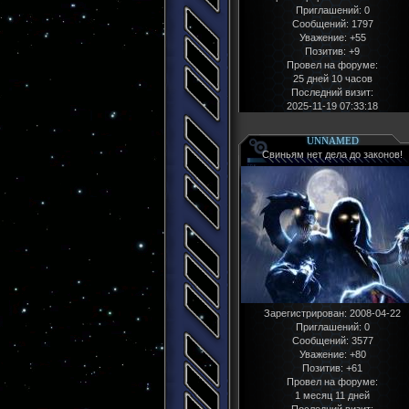
Приглашений:
0
Сообщений:
1797
Уважение:
+55
Позитив:
+9
Провел на форуме:
25 дней 10 часов
Последний визит:
2025-11-19 07:33:18
UNNAMED
Свиньям нет дела до законов!
Зарегистрирован
: 2008-04-22
Приглашений:
0
Сообщений:
3577
Уважение:
+80
Позитив:
+61
Провел на форуме:
1 месяц 11 дней
Последний визит: