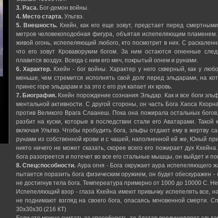
3. Раса.
Бог-демон войны.
4. Место старта.
Ультвэ.
5. Внешность.
Кхейн, как его еще зовут, предстает перед смертными 
метров человекоподобная фигура, объятая испепеляющим пламенем. Н
живой огонь, испепеляющий любого, кто посмотрит в них. С раскаленны
что его зовут Кроваворуким богом. За ним остаются огненные следы
плавится воздух. Всегда с ним его меч, покрытый огнем и рунами.
6. Характер.
Кхейн - бог войны. Характер у него скверный, как у люб
меньше, чем стремится исполнять свой долг перед эльдарами, на кот
принес горе эльдарам и за это с его рук капает их кровь.
7. Биография.
Кхейн порождение сознания Эльдар. Как и все боги эльф
ментальной активности. С другой стороны, он часть Бога Хаоса Кхорна
против Великого Врага Слаанеш. Пока она пожирала остальных богов,
разбит на куски, которые в последствии стали его Аватарами. Такой
включая Ультвэ. Чтобы пробудить бога, эльфы отдают ему в жертву с
рунами из собственной крови и с чашей, наполненной ей же, Юный прин
никто ничего не может сказать, скорее всего его пожирает дух Кхейна
бога разогреется и потечет во все его стальные мышцы, он выйдет и по
8. Спецспособности.
Аура огня - Бога окружает аура испепеляющего жар
пытается поразить бога физическим оружием, он будет обескуражен -
не достигнув тела бога. Темпереатура примерно от 1000 до 10000 С. Не
Испепеляющий взор - глаза Кхейна имеют привычку испепелять все, н
не поднимают взгляд на своего бога, опасаясь мгновенной смерти. 
30х30х30.(216 КТ)
Если это можно считать за способность, то Аватар воодушевляет эльдар