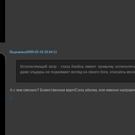
Поделиться
2009-03-16 20:44:12
Испепеляющий взор - глаза Кхейна имеют привычку испепелять 
даже эльдары не поднимают взгляд на своего бога, опасаясь мгн
А с чем связано? Божественная варп/Сила абилка, или именно направ
0