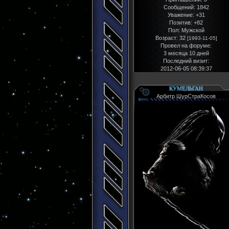
Сообщений:
1842
Уважение:
+31
Позитив:
+82
Пол:
Мужской
Возраст:
32
[1993-11-05]
Провел на форуме:
3 месяца 10 дней
Последний визит:
2012-06-05 08:39:37
КУМЕЛЬГАН
Арбитр ШурСтраКосов