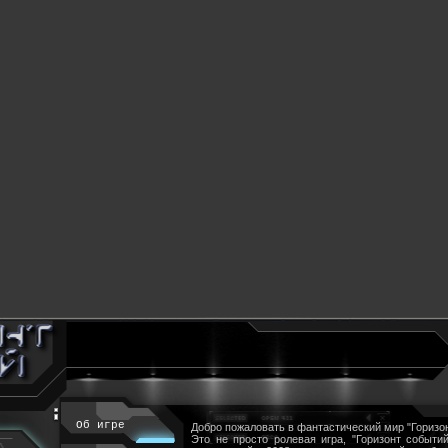
Об игре
Добро пожаловать в фантастический мир "Горизон
Это не просто ролевая игра, "Горизонт событий