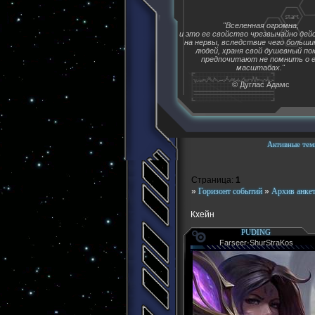
"Вселенная огромна,
и это ее свойство чрезвычайно де
на нервы, вследствие чего больш
людей, храня свой душевный пок
предпочитают не помнить о 
масштабах."
© Дуглас Адамс
Активные тем
Страница:
1
»
Горизонт событий
»
Архив анке
Кхейн
PUDING
Farseer-ShurStraKos