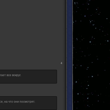
4
ает все вокруг.
е, на что они посмотрят.