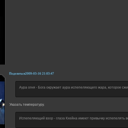
Поделиться
2009-03-16 21:03:47
Аура огня - Бога окружает аура испепеляющего жара, которое сжиг
Указать температуру.
Испепеляющий взор - глаза Кхейна имеют привычку испепелять вс