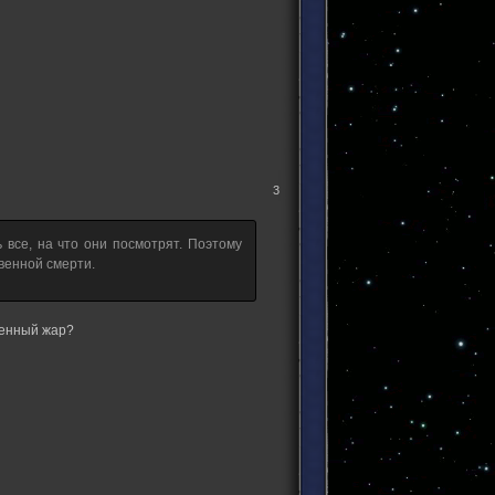
3
все, на что они посмотрят. Поэтому
овенной смерти.
ленный жар?