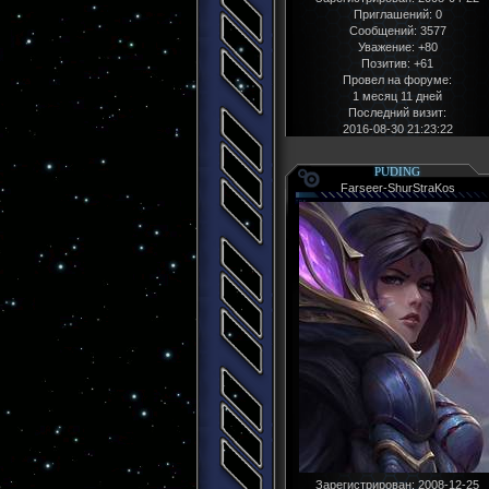
Приглашений:
0
Сообщений:
3577
Уважение:
+80
Позитив:
+61
Провел на форуме:
1 месяц 11 дней
Последний визит:
2016-08-30 21:23:22
PUDING
Farseer-ShurStraKos
Зарегистрирован
: 2008-12-25