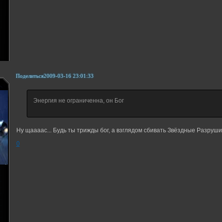
Поделиться
2009-03-16 23:01:33
Энергия не ограниченна, он Бог
Ну щаааас... Будь ты трижды бог, а взглядом сбивать Звёздные Разрушите
0