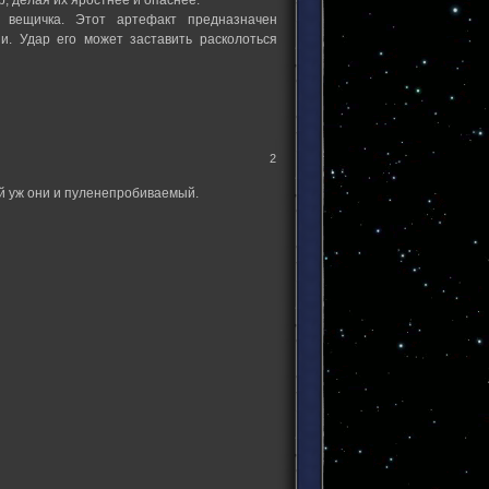
вещичка. Этот артефакт предназначен
и. Удар его может заставить расколоться
2
кой уж они и пуленепробиваемый.