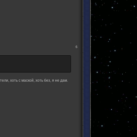
6
ли, хоть с маской, хоть без, я не дам.