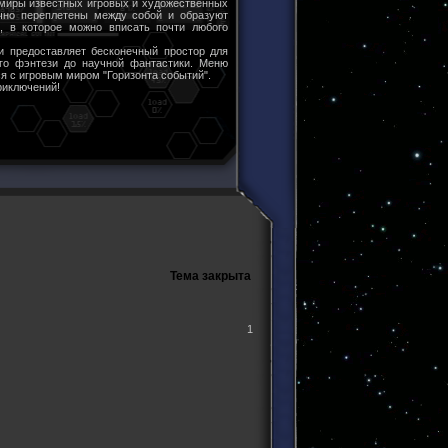
 миры известных игровых и художественных
чно переплетены между собой и образуют
ы, в которое можно вписать почти любого
и предоставляет бесконечный простор для
ого фэнтези до научной фантастики. Меню
я с игровым миром "Горизонта событий".
риключений!
Тема закрыта
1