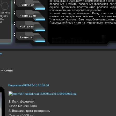
основанный в 2008 году и совместивший в себе
вселенных. Сюжеты различных фандомов логи
Новичкам
единое органичное пространство ролевой игр
каноничного или авторского персонажа.
йствует
Игровой мир не ограничивает Вашу фантазию 
инство
Навигация
множества интересных квестов от классическ
ой,
"Навигация" поможет Вам подробнее ознакомитьс
ее
Присоединяйтесь к нам на пути вечного поиска п
Контакты
Баннеры
ы
т
»
Кхейн
Поделиться
2009-03-16 16:36:54
1. Имя, фамилия.
Каэла Мениш Каин
2. Возраст, дата рождения.
Свыше 40000 лет.