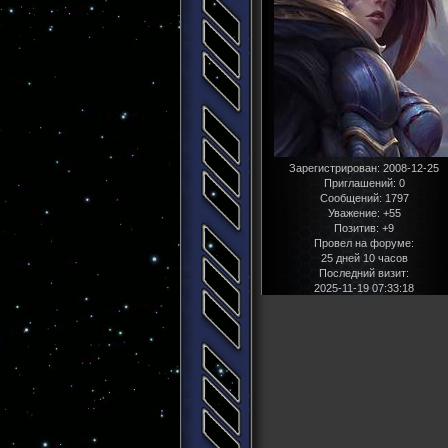
Зарегистрирован
: 2008-12-25
Приглашений:
0
Сообщений:
1797
Уважение:
+55
Позитив:
+9
Провел на форуме:
25 дней 10 часов
Последний визит:
2025-11-19 07:33:18