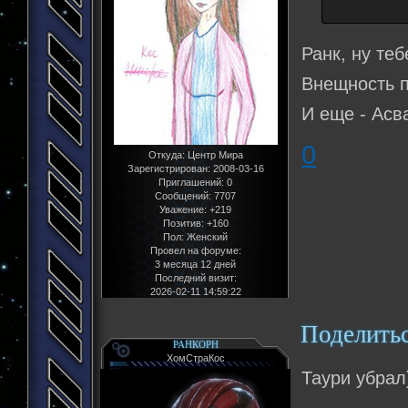
Ранк, ну теб
Внещность 
И еще - Асв
0
Откуда:
Центр Мира
Зарегистрирован
: 2008-03-16
Приглашений:
0
Сообщений:
7707
Уважение:
+219
Позитив:
+160
Пол:
Женский
Провел на форуме:
3 месяца 12 дней
Последний визит:
2026-02-11 14:59:22
Поделить
РАНКОРН
ХомСтраКос
Таури убрал