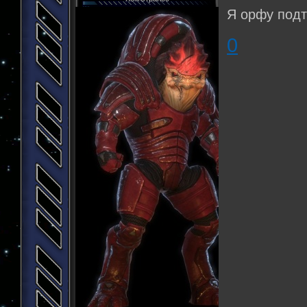
Я орфу подт
0