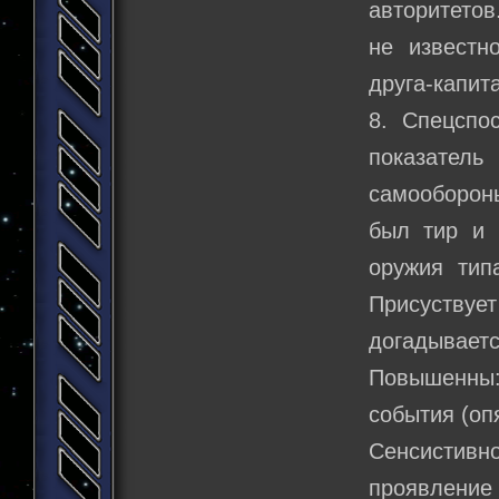
авторитетов
не известн
друга-капит
8. Спецспос
показател
самообороны
был тир и 
оружия тип
Присуству
догадывает
Повышенны:
события (оп
Сенсистивн
проявление 