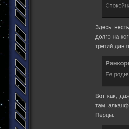
Спокойна
Здесь нест
долго на ко
третий дан 
Ранкорн
Ее роди
Вот как, да
там алканф
Перцы.