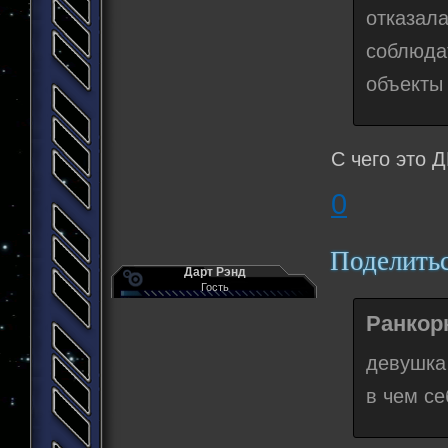
отказал
соблюда
объекты
С чего это 
0
Поделить
Дарт Рэнд
Гость
Ранкорн
девушка 
в чем се