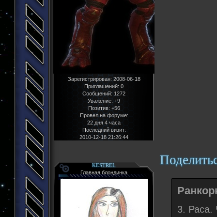
Зарегистрирован
: 2008-06-18
Приглашений:
0
Сообщений:
1272
Уважение:
+9
Позитив:
+56
Провел на форуме:
22 дня 4 часа
Последний визит:
2010-12-18 21:26:44
Поделить
KESTREL
Главная блондинка
Ранкорн
3. Раса.