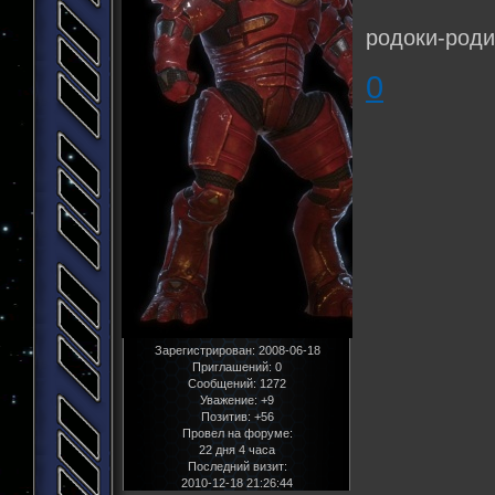
родоки-роди
0
Зарегистрирован
: 2008-06-18
Приглашений:
0
Сообщений:
1272
Уважение:
+9
Позитив:
+56
Провел на форуме:
22 дня 4 часа
Последний визит:
2010-12-18 21:26:44