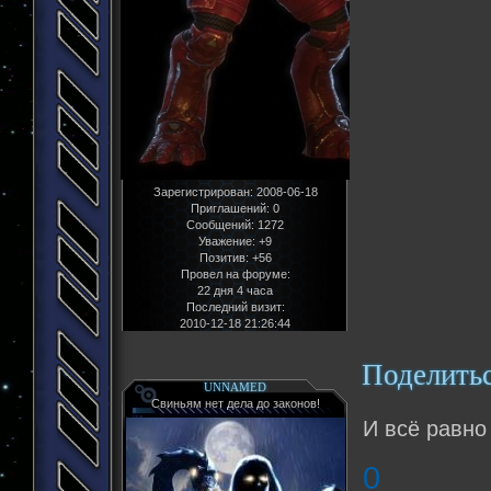
Зарегистрирован
: 2008-06-18
Приглашений:
0
Сообщений:
1272
Уважение:
+9
Позитив:
+56
Провел на форуме:
22 дня 4 часа
Последний визит:
2010-12-18 21:26:44
Поделить
UNNAMED
Свиньям нет дела до законов!
И всё равно
0