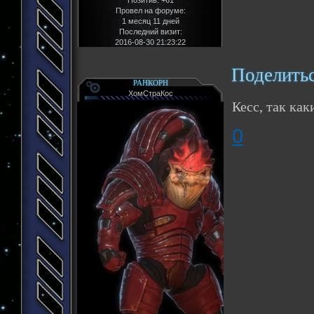
Позитив:
+61
Провел на форуме:
1 месяц 11 дней
Последний визит:
2016-08-30 21:23:22
Поделить
РАНКОРН
ХомСтраКос
Кесс, так как
0