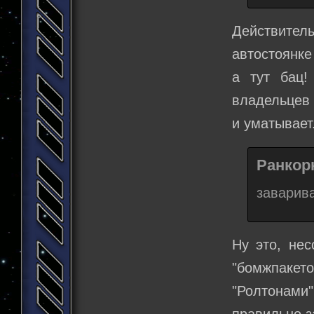
Действитель
автостоянке
а тут бац!
владельцев 
и уматывает.
Ранкорн
заварив
Ну это, нес
"бомжпаке
"Ролтонами