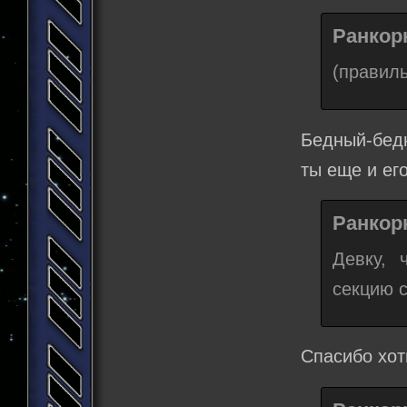
Ранкорн
(правиль
Бедный-бедн
ты еще и ег
Ранкорн
Девку, 
секцию 
Спасибо хоть