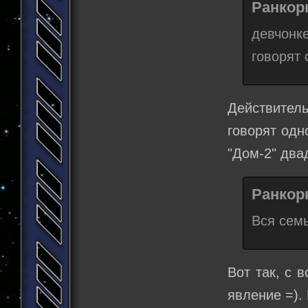
Ранкорн
девчонк
говорят 
Действител
говорят одн
"Дом-2" двад
Ранкорн
Вся семь
Вот так, с 
явление =). 