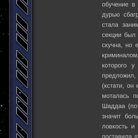
обучение в 
дурью сбаг
стала зани
секции был 
скучна, но 
криминалом,
которого у
предложил,
(кстати, он
моталась п
Шаддаа (по
значит бол
ловкость и
поставила д