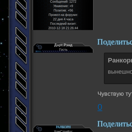
Сообщений:
1272
Уважение:
+9
Позитив:
+56
Провел на форуме:
22 дня 4 часа
Последний визит:
2010-12-18 21:26:44
Поделить
Дарт Рэнд
Гость
Ранкорн
вынешно
Чувствую ту
0
Поделить
РАНКОРН
ХомСтраКос