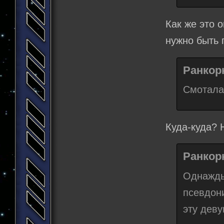
Как же это 
нужно быть
Ранкорн
Смотала
Куда-куда? Н
Ранкорн
Однажд
псевдон
эту деву