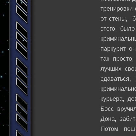
тренировки 
от стены, б
этого был
криминальн
паркурит, о
так просто
лучших свои
сдаваться,
криминаль
курьера, де
Босс вручи
Дона, заби
Потом пош