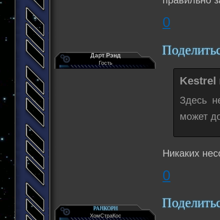
правильно з
0
Поделить
Дарт Рэнд
Гость
Kestrel
Здесь н
может до
Никаких нес
0
Поделить
РАНКОРН
ХомСтраКос