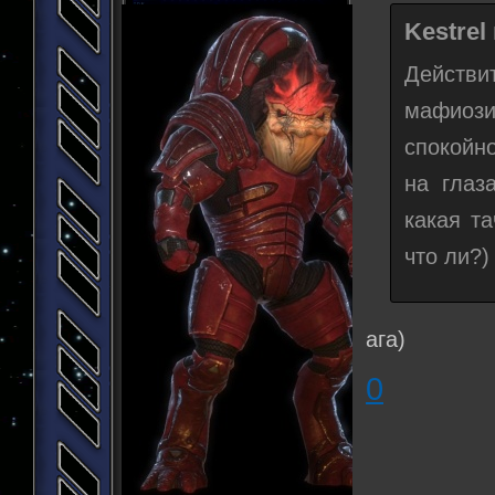
Kestrel
Действи
мафиоз
спокойно
на глаз
какая т
что ли?)
ага)
0