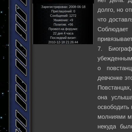
нет дела. 
Зарегистрирован
: 2008-06-18
долго, но о
Приглашений:
0
Сообщений:
1272
что доставл
Уважение:
+9
Позитив:
+56
Соблюдает
Провел на форуме:
22 дня 4 часа
привязывает
Последний визит:
2010-12-18 21:26:44
7. Биогра
убежденным
о повстан
девчонке эт
Повстанцах
она услыша
освободить 
молниями му
некуда был