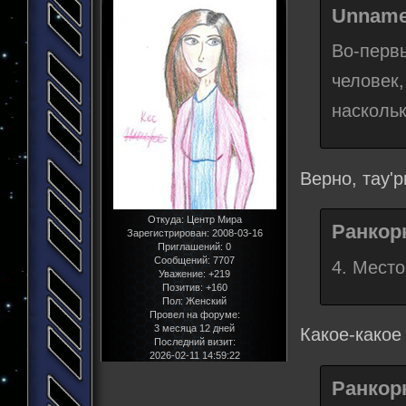
Unname
Во-перв
человек,
наскольк
Верно, тау'
Откуда:
Центр Мира
Ранкорн
Зарегистрирован
: 2008-03-16
Приглашений:
0
Сообщений:
7707
4. Место
Уважение:
+219
Позитив:
+160
Пол:
Женский
Провел на форуме:
3 месяца 12 дней
Какое-какое
Последний визит:
2026-02-11 14:59:22
Ранкорн