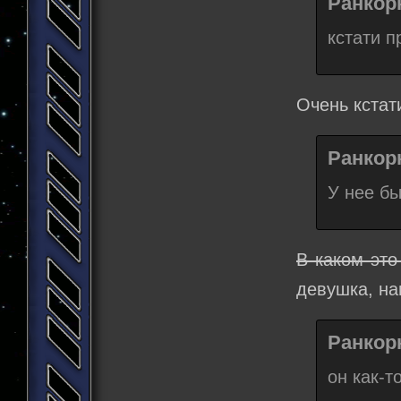
Ранкорн
кстати п
Очень кстат
Ранкорн
У нее бы
В каком это
девушка, на
Ранкорн
он как-т