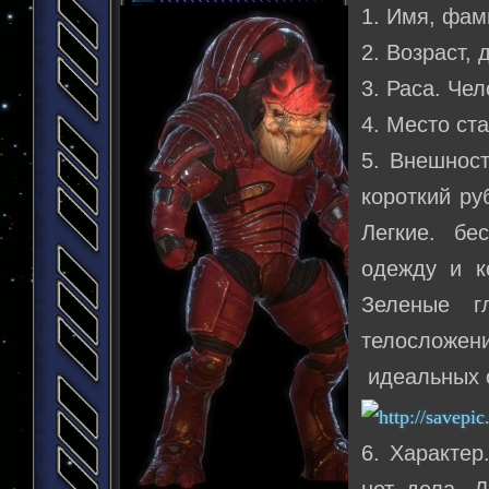
1. Имя, фам
2. Возраст, 
3. Раса. Че
4. Место ста
5. Внешност
короткий ру
Легкие. бе
одежду и к
Зеленые г
телосложен
идеальных о
6. Характер