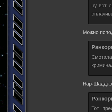
ну вот 
оплачив
Можно попод
Ранкорн
Смотала
криминал
Нар-Шаддаа 
Ранкорн
Тот пре