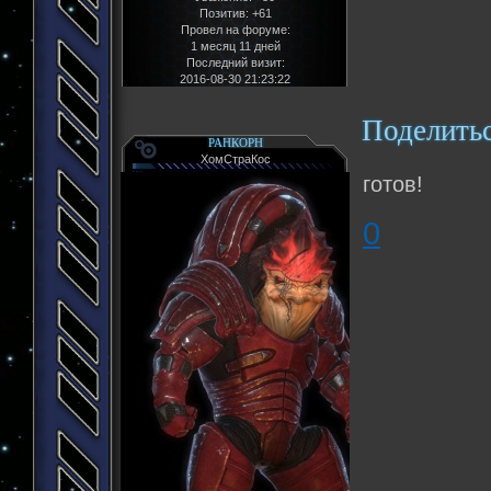
Позитив:
+61
Провел на форуме:
1 месяц 11 дней
Последний визит:
2016-08-30 21:23:22
Поделить
РАНКОРН
ХомСтраКос
готов!
0