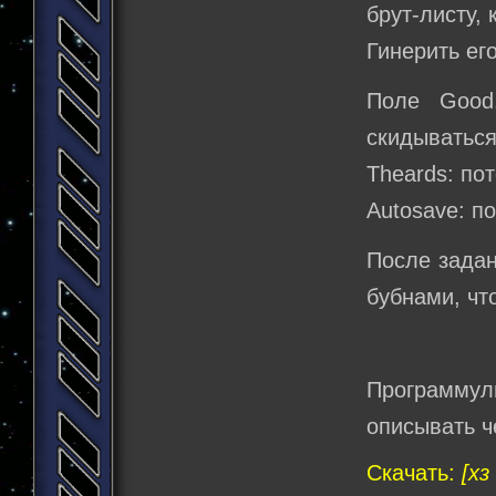
брут-листу,
Гинерить ег
Поле Good
скидываться
Theards: по
Autosave: п
После задан
бубнами, чт
Программуль
описывать ч
Скачать:
[хз