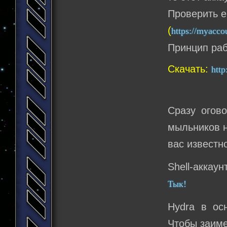
Проверить е
(
https://myacco
Принцип раб
Скачать:
http
Сразу огов
мыльников н
вас известн
Shell-аккаун
Тык!
Hydra в ос
Чтобы заиме