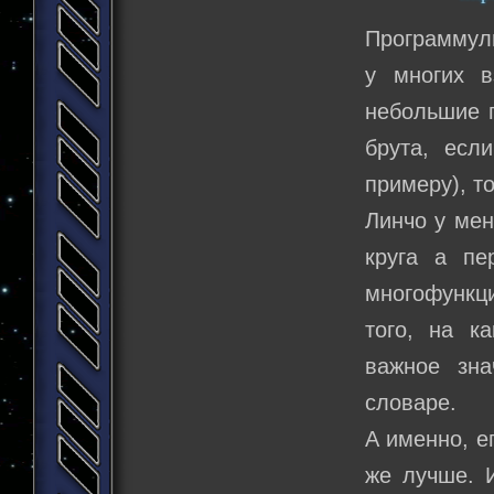
Программуль
у многих 
небольшие г
брута, есл
примеру), то
Линчо у мен
круга а пе
многофункц
того, на к
важное зна
словаре.
А именно, е
же лучше. И