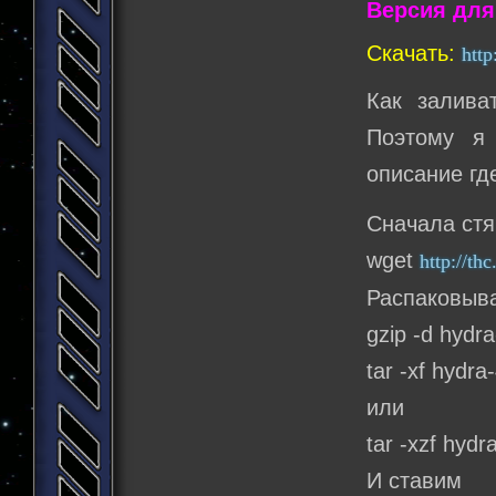
Версия для
Скачать:
http
Как залива
Поэтому я
описание гд
Сначала стя
wget
http://th
Распаковыв
gzip -d hydra
tar -xf hydra-
или
tar -xzf hydr
И ставим