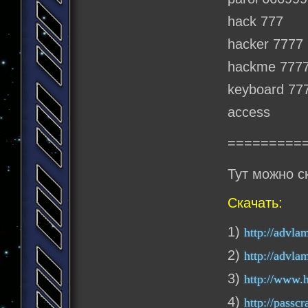
hack 777
hacker 7777
hackme 777
keyboard 77
access
=========
Тут можно с
Скачать:
1)
http://advla
2)
http://advlam
3)
http://www.h
4)
http://passcr