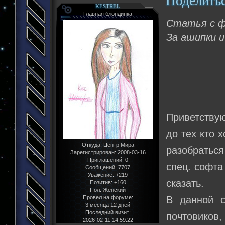
Поделить
KESTREL
Главная блондинка
Статья с 
За ашипки 
Приветствую
до тех кто 
Откуда:
Центр Мира
разобратьс
Зарегистрирован
: 2008-03-16
Приглашений:
0
спец. софта
Сообщений:
7707
Уважение:
+219
сказать.
Позитив:
+160
Пол:
Женский
Провел на форуме:
В данной с
3 месяца 12 дней
Последний визит:
почтовиков,
2026-02-11 14:59:22