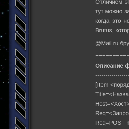
Отличием эт
тут можно з
когда это н
Brutus, кото
@Mail.ru бр
=========
Описание ф
----------------
[Item <поря
Title=<Назв
Host=<Хост
Req=<Запро
Req=POST ma