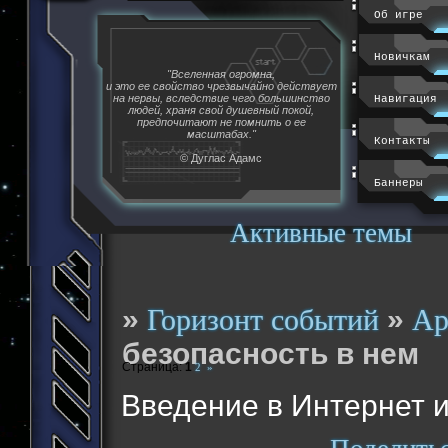
Об игре
Новичкам
"Вселенная огромна,
и это ее свойство чрезвычайно действует
на нервы, вследствие чего большинство
Навигация
людей, храня свой душевный покой,
предпочитают не помнить о ее
масштабах."
Контакты
© Дуглас Адамс
Баннеры
Активные темы
»
»
Горизонт событий
Ар
безопасность в нем
Страница:
1
2
»
Введение в Интернет и