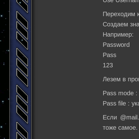
Use Usernam
Переходим 
Создаем зна
Например:
Password
Pass
123
Лезем в про
Pass mode : 
Pass file : 
Если @mail.
тоже самое.