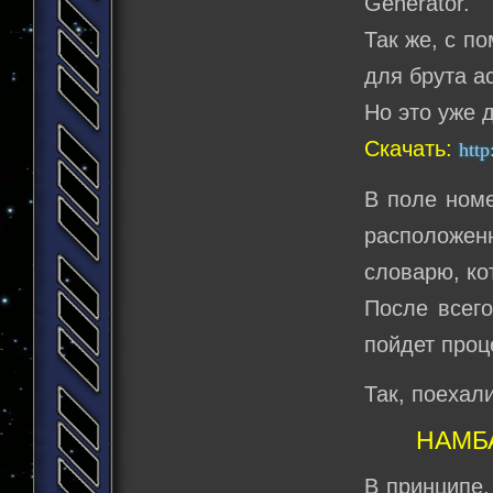
Generator.
Так же, с п
для брута ас
Но это уже 
Скачать:
http
В поле номе
расположенн
словарю, ко
После всего
пойдет проц
Так, поехал
НАМБА_
В принципе,