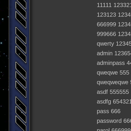
11111 12332
123123 1234
666999 1234
999666 1234
qwerty 1234
admin 12365
adminpass 4
qweqwe 555
qweqweqwe 
asdf 555555
asdfg 65432
pass 666
password 66
parol 666999