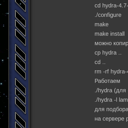
cd hydra-4.7
./configure
make
make install
можно копир
cp hydra ..
cd ..
rm -rf hydra-
Работаем
./hydra (для
./hydra -l la
для подбора 
на сервере p