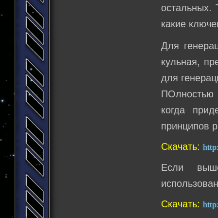
остальных. 
какие ключе
Для генера
кульная, пр
для генерац
ПОлностью 
когда при
принципов р
Скачать:
htt
Если выш
использован
Скачать:
http