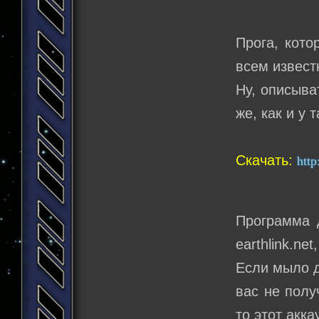
Прога, кото
всем извест
Ну, описыва
же, как и у 
Скачать:
http
Программа 
earthlink.ne
Если мыло д
вас не полу
то этот акк