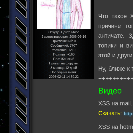
Что такое 
причине то
Откуда:
Центр Мира
античате. 
Зарегистрирован
: 2008-03-16
Приглашений:
0
топики и в
Сообщений:
7707
Уважение:
+219
этой и друг
Позитив:
+160
Пол:
Женский
Провел на форуме:
Ну, ближе к 
3 месяца 12 дней
Последний визит:
2026-02-11 14:59:22
+++++++++
Видео
XSS на mail.
Скачать:
http
XSS на hotm