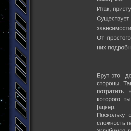
Итак, прист
Существует 
зависимости
От простого
них подробн
Брут-это д
стороны. Та
потратить 
которого т
[ацкер.
Поскольку 
сложность п
Углубимся в