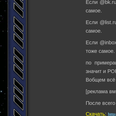
Если @bk.ru
самое.
Если @list.r
самое.
Если @inbox
тоже самое.
по примера
значит и PO
Вобщем всё 
[реклама вм
После всего
Скачать:
http