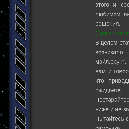
этого и со
любимом ан
решения.
(Все это в к
В целом ста
возникало
мэйл.сру?",
вам и говор
что приво
ожидаете.
Постарайтес
ниже и не з
Пытайтесь с
самоучка.