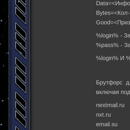
Data=<Инфо
Bytes=<Кол
Good=<Призн
%login% - З
%pass% - За
%login% И %
Брутфорс д
включая по
nextmail.ru
nxt.ru
email.su