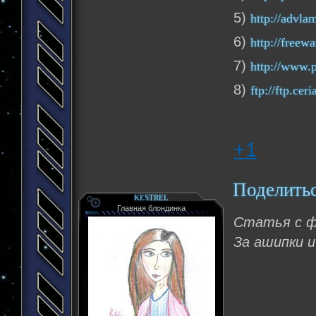
5)
http://advlam
6)
http://free
7)
http://www.p
8)
ftp://ftp.cer
+1
Поделить
KESTREL
Главная блондинка
Статья с 
За ашипки 