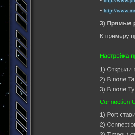
•
http://www.ph
•
http://www.mob
3) Прямые 
К примеру п
Настройка п
1) Открыли 
2) В поле T
3) В поле T
Connection O
1) Port став
2) Connectio
3) Timeout 