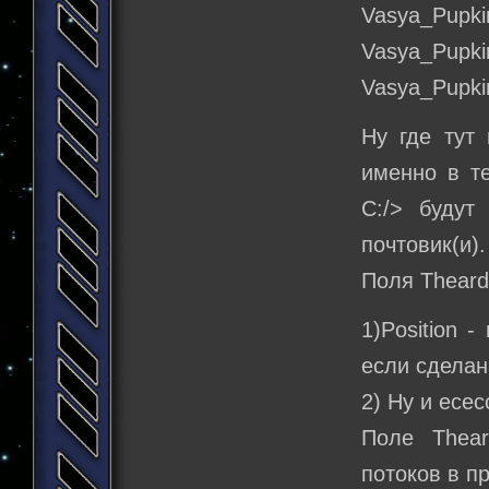
Vasya_Pupki
Vasya_Pupki
Vasya_Pupki
Ну где тут
именно в те
С:/> будут
почтовик(и).
Поля Theard
1)Position 
если сделан
2) Ну и есес
Поле Thear
потоков в п