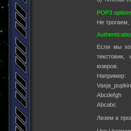
POP3 option
Не трогаем,
Authenticatio
Если мы хо
текстовик, 
юзеров.
Например:
Vasja_pupki
Abcdefgh
Abcabc
Лезем в про