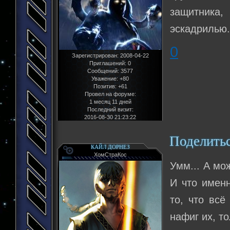
защитника,
эскадрилью
0
Зарегистрирован
: 2008-04-22
Приглашений:
0
Сообщений:
3577
Уважение:
+80
Позитив:
+61
Провел на форуме:
1 месяц 11 дней
Последний визит:
2016-08-30 21:23:22
Поделить
КАЙЛ ДОРНЕЗ
ХомСтраКос
Умм... А мо
И что именн
то, что всё
нафиг их, то