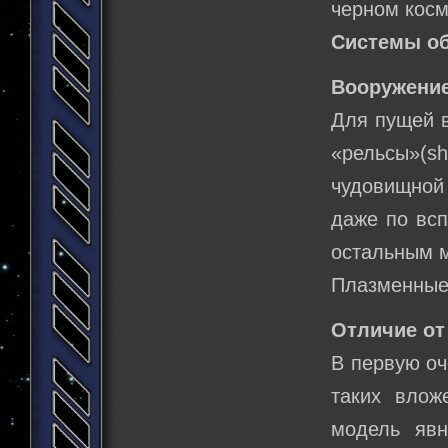
черном косм
Системы о
Вооружение
Для пущей в
«рельсы»(s
чудовищной
даже по всп
остальным 
Плазменные 
Отличие от
В первую оч
таких влож
модель явн