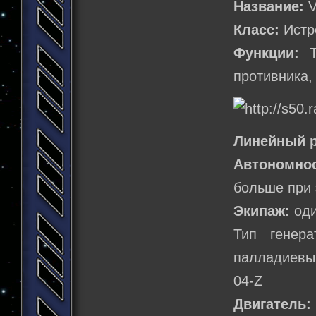
Название:
V
Класс:
Истр
Функции:
Та
противника,
Линейный р
Автономно
больше при 
Экипаж:
оди
Тип генер
палладиевый
04-Z
Двигатель: