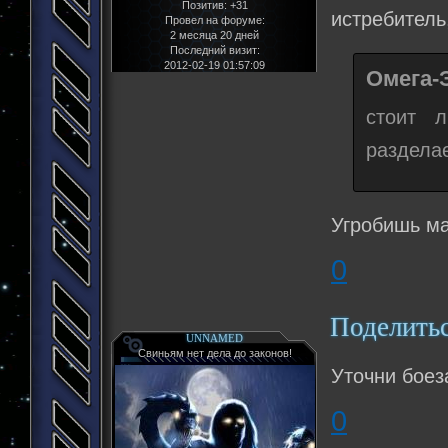
Позитив:
+31
истребитель,
Провел на форуме:
2 месяца 20 дней
Последний визит:
2012-02-19 01:57:09
Омега-
стоит 
разделае
Угробишь ма
0
Поделить
UNNAMED
Свиньям нет дела до законов!
Уточни боез
0