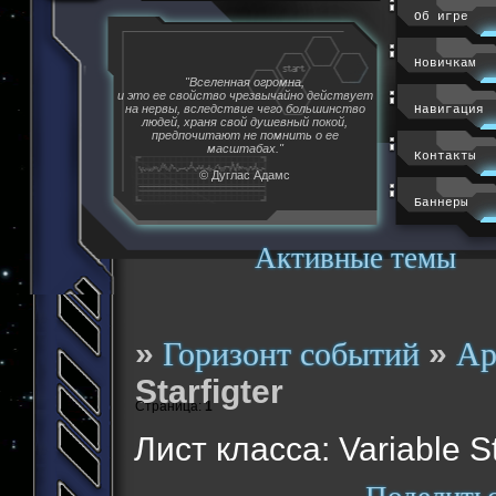
Об игре
Новичкам
"Вселенная огромна,
и это ее свойство чрезвычайно действует
на нервы, вследствие чего большинство
Навигация
людей, храня свой душевный покой,
предпочитают не помнить о ее
масштабах."
Контакты
© Дуглас Адамс
Баннеры
Активные темы
»
»
Горизонт событий
Ар
Starfigter
Страница:
1
Лист класса: Variable St