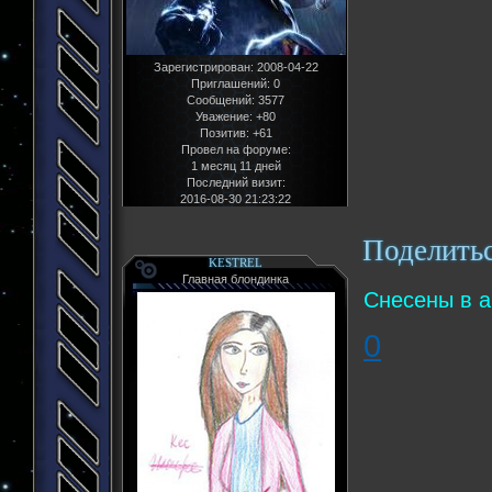
Зарегистрирован
: 2008-04-22
Приглашений:
0
Сообщений:
3577
Уважение:
+80
Позитив:
+61
Провел на форуме:
1 месяц 11 дней
Последний визит:
2016-08-30 21:23:22
Поделить
KESTREL
Главная блондинка
Снесены в а
0