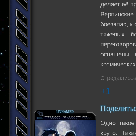
делает её п
Верпински
боезапас, к
тяжелых б
переговор
оснащены 
космических
Отредактиров
+1
Поделить
UNNAMED
Свиньям нет дела до законов!
Одно такое
круто. Так