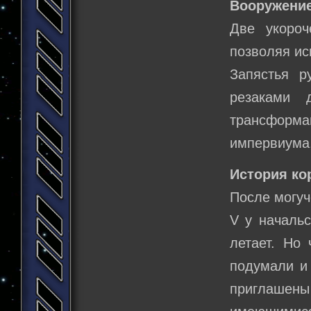
Вооружение
Две укоро
позволяя ис
Запястья 
резаками 
трансформ
импервиума,
История ко
После могуч
V у начальс
летает. Но 
подумали и 
приглашены