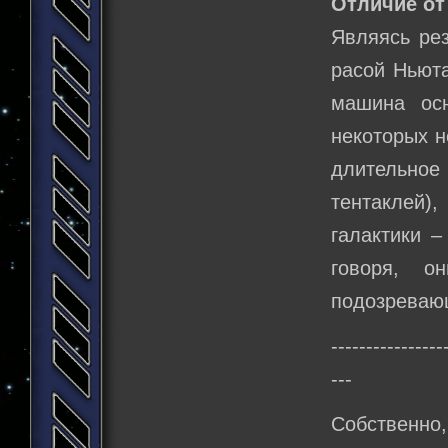
Отличие от
Являясь рез
расой Ньюта
машина осн
некоторых н
длительное
тентаклей)
галактики –
говоря, о
подозреваю
----------------
---
Собственно,