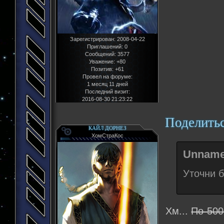
Зарегистрирован
: 2008-04-22
Приглашений:
0
Сообщений:
3577
Уважение:
+80
Позитив:
+61
Провел на форуме:
1 месяц 11 дней
Последний визит:
2016-08-30 21:23:22
Поделить
КАЙЛ ДОРНЕЗ
ХомСтраКос
Unname
Уточни б
Хм...
По 500