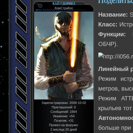
Поделить
КАЙЛ ДОРНЕЗ
ХомСтраКос
Название:
S
Класс:
Истр
Функции:
Ис
ОБЧР).
Линейный р
Режим истр
метров, выс
Режим АТТЕ
Зарегистрирован
: 2008-10-02
крыльев тот
Приглашений:
0
Сообщений:
1664
Уважение:
+54
Автономно
Позитив:
+31
Провел на форуме:
больше при 
2 месяца 20 дней