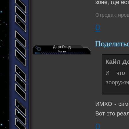
зоне, где е
Отредактиров
0
Поделить
Дарт Рэнд
Гость
Кайл До
И что 
вооружен
ИМХО - само
Вот это реал
0