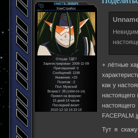
Поделить
ОМЕГА-ЭНВИЧ
ХомСтраКос
Unname
Невидим
настояще
Откуда:
ГДЕ?
+ лётные ха
Зарегистрирован
: 2008-11-09
Приглашений:
0
Сообщений:
1198
характерист
Уважение:
+25
Позитив:
-2
как у насто
Пол:
Мужской
Возраст:
38
[1988-04-18]
настоящего 
Провел на форуме:
15 дней 14 часов
настоящего
Последний визит:
2010-12-10 14:33:19
FACEPALM.j
Тут я скажу