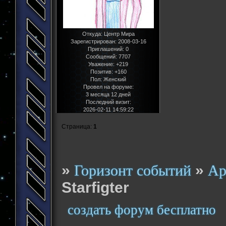
Откуда:
Центр Мира
Зарегистрирован
: 2008-03-16
Приглашений:
0
Сообщений:
7707
Уважение:
+219
Позитив:
+160
Пол:
Женский
Провел на форуме:
3 месяца 12 дней
Последний визит:
2026-02-11 14:59:22
Страница:
1
»
»
Горизонт событий
Ар
Starfigter
создать форум бесплатно