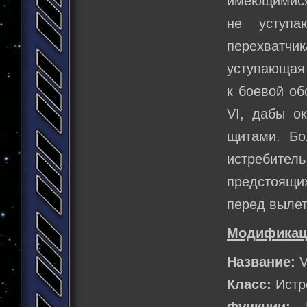
имеющимися 
не уступ
перехватчик
уступающая
к боевой об
VI, дабы о
щитами. Бо
истребитель
предстоящих
перед выле
Модификац
Название:
V
Класс:
Истр