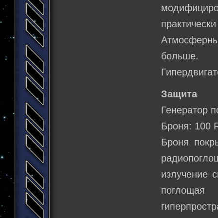
модифициро
практически
Атмосферны
больше.
Гипердвигат
Защита
Генератор п
Броня: 100 
Броня покр
радиопогло
излучение с
поглощая
гиперпростр