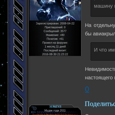
машину п
Зарегистрирован
: 2008-04-22
На отдельну
Приглашений:
0
Сообщений:
3577
бы авиакрыл
Уважение:
+80
Позитив:
+61
Провел на форуме:
1 месяц 11 дней
И что им
Последний визит:
2016-08-30 21:23:22
Невидимос
настоящего 
0
Поделить
ЗЕРАТУЛ
Мудак года 2011