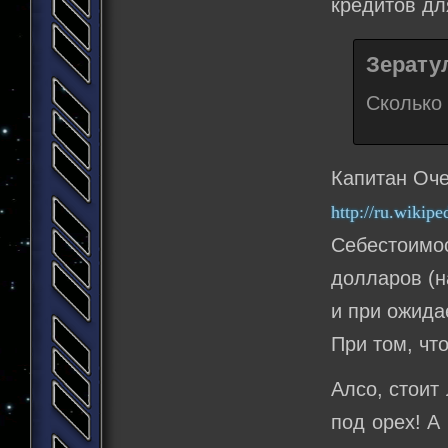
кредитов дл
Зератул
Сколько 
Капитан Оче
http://ru.wikip
Себестоимос
долларов (н
и при ожида
При том, что
Алсо, стоит
под орех! А