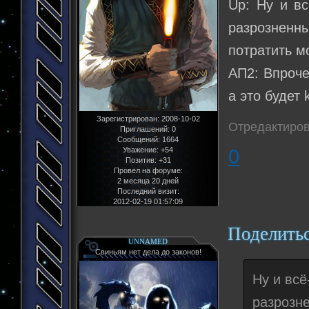
Up: Ну и в
разрозненн
потратить мо
АП2: Впроче
а это будет k
Зарегистрирован
: 2008-10-02
Отредактиров
Приглашений:
0
Сообщений:
1664
0
Уважение:
+54
Позитив:
+31
Провел на форуме:
2 месяца 20 дней
Последний визит:
2012-02-19 01:57:09
Поделить
UNNAMED
Свиньям нет дела до законов!
Ну и вс
разрозн