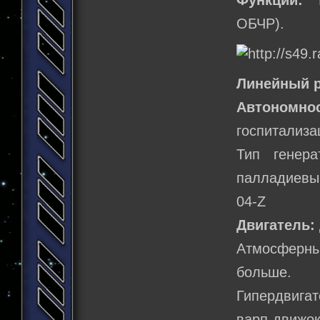
Функции:
Ис
ОБЧР).
Линейный р
Автономно
госпитализа
Тип генер
палладиевый
04-Z
Двигатель:
Атмосферны
больше.
Гипердвигат
варп-движок