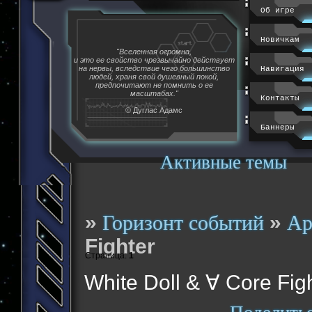
Об игре
Новичкам
"Вселенная огромна,
и это ее свойство чрезвычайно действует
на нервы, вследствие чего большинство
Навигация
людей, храня свой душевный покой,
предпочитают не помнить о ее
масштабах."
Контакты
© Дуглас Адамс
Баннеры
Активные темы
»
»
Горизонт событий
Ар
Fighter
Страница:
1
White Doll & ∀ Core Fig