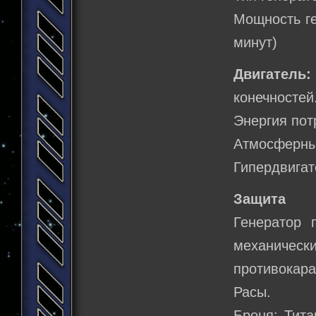
Мощность ге
минут)
Двигатель:
конечностей
Энергия пот
Атмосферны
Гипердвигат
Защита
Генератор 
механическ
противокар
Расы.
Броня: Тита