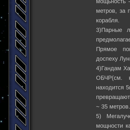
мощьность 
метров, за 
корабля.
3)Парные л
предмолагае
Прямое по
доспеху Лун
4)Гандам Ха
ОБЧР(см. 
находится 5
превращают
~ 35 метров
5) Мегалу
мощности к