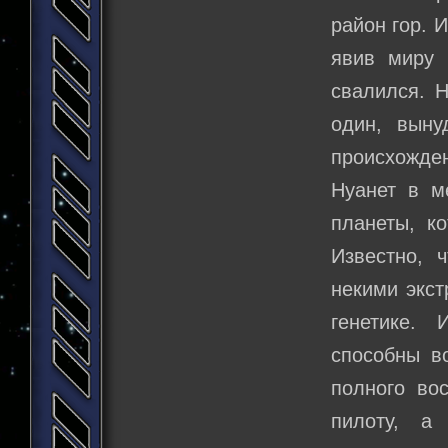
район гор. 
явив миру 
свалился. 
один, выну
происхожде
Нуанет в м
планеты, к
Известно, 
некими экст
генетике.
способны в
полного во
пилоту, а