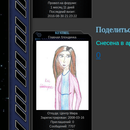
Провел на форуме:
1 месяц 11 дней
Последний визит:
2016-08-30 21:23:22
Поделить
KESTREL
Главная блондинка
Снесена в а
0
Откуда:
Центр Мира
Зарегистрирован
: 2008-03-16
Приглашений:
0
Сообщений:
7707