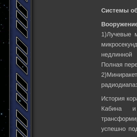
Системы о
Вооружение
1)Лучевые 
микросекун
недлинной 
Полная пере
2)Минирак
радиодиапаз
История кор
Кабина и
трансформ
успешно под