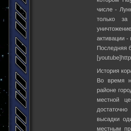
числе - Лун
только за
уничтожен
активации -
Последняя б
[youtube]ht
История кор
Во время н
районе горо
местной це
достаточно
высадки од
местным пр