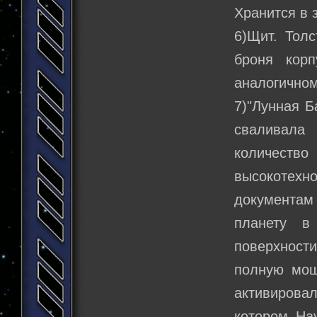
Хранится в 
6)Щит. Толс
броня корп
аналогичном
7)"Лунная Б
сваливала
количест
высокотехн
документам
планету в
поверхност
полную мощ
активирова
котором Нау