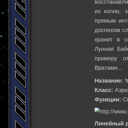
восстанавли
из копии, 
прямым инт
доспехом сл
хранит в с
Лунная Баб
примеру о
Вратами...
Название:
∀
Класс:
Аэро
Функции:
Сп
Линейный р