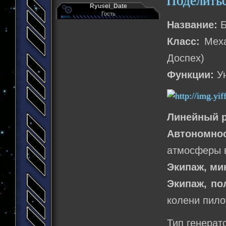
Поделить
Ryusei_Date
Гость
Название:
Б
Класс:
Меха
Доспех)
Функции:
Ун
Линейный р
Автономно
атмосферы в
Экипаж, м
Экипаж, по
колени пило
Тип генерат