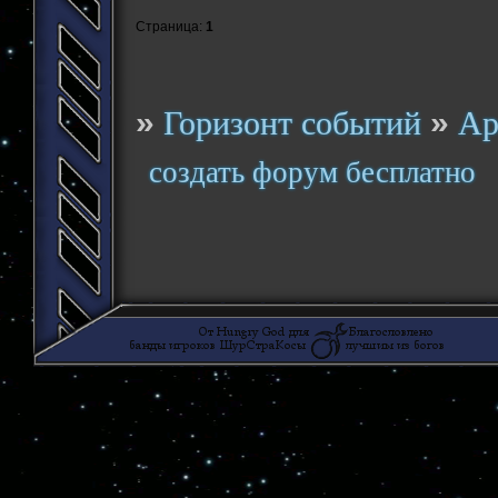
Страница:
1
»
»
Горизонт событий
Ар
создать форум бесплатно