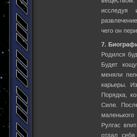
веществом.
исследуя 
развлечение
чего он пер
7. Биограф
Родился буд
Будет кощу
меняли пелё
карьеры. И
Порядка, ко
Силе. Посл
маленького
Рулгас впи
отдал себя