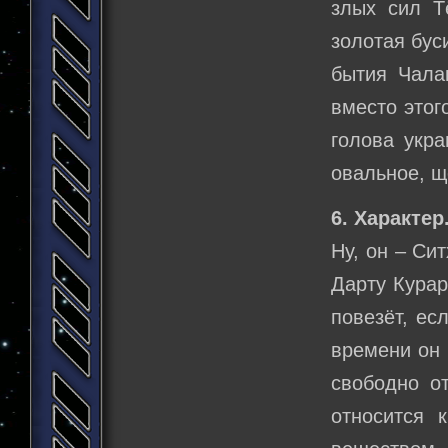
злых сил Т
золотая бус
бытия Чала
вместо этог
голова укр
овальное, щ
6. Характер
Ну, он – Си
Дарту Курар
повезёт, ес
времени он 
свободно о
относится 