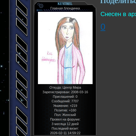
Поделить
KESTREL
Главная блондинка
Снесен в ар
0
Откуда:
Центр Мира
Зарегистрирован
: 2008-03-16
Приглашений:
0
Сообщений:
7707
Уважение:
+219
Позитив:
+160
Пол:
Женский
Провел на форуме:
3 месяца 12 дней
Последний визит:
2026-02-11 14:59:22