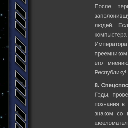
После пер
заполонившу
людей. Ес
компьютера
Императора
преемником
его мнени
Республику
8. Спецспо
Годы, пров
познания в 
знаком со 
шееломател