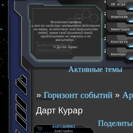
Об игре
Новичкам
"Вселенная огромна,
и это ее свойство чрезвычайно действует
на нервы, вследствие чего большинство
Навигация
людей, храня свой душевный покой,
предпочитают не помнить о ее
масштабах."
Контакты
© Дуглас Адамс
Баннеры
Активные темы
»
»
Горизонт событий
Ар
Страница:
1
Дарт Курар
Поделить
КАЙЛ ДОРНЕЗ
ХомСтраКос