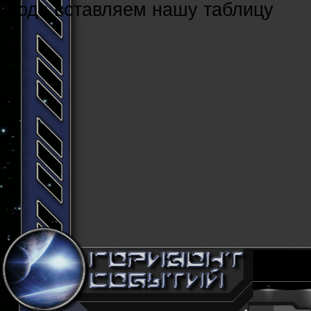
Cюда вставляем нашу таблицу