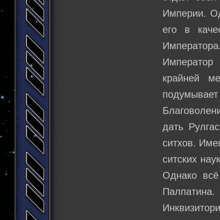
Империи. Од
его в каче
Император
Император 
крайней ме
подумывае
Благоволен
дать Рулгас
ситхов. Име
ситских нау
Однако всё
Палпатина
Инквизитор