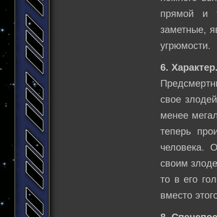
прямой и т
заметные, я
угрюмости.
6. Характер
Предсмертн
свое злодей
менее мегал
теперь про
человека. 
своим злоде
то в его го
вместо этого
8. Спецспо