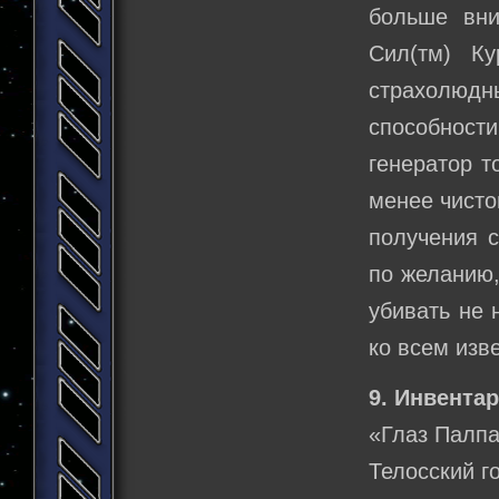
больше вн
Сил(тм) К
страхолюдн
способности
генератор т
менее чисто
получения с
по желанию,
убивать не 
ко всем изв
9. Инвентар
«Глаз Палп
Телосский г