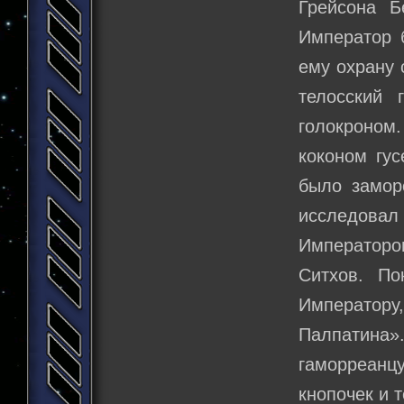
Грейсона Б
Император 
ему охрану 
телосский 
голокроном
коконом гус
было замор
исследовал 
Императором
Ситхов. По
Императору
Палпатина».
гаморреанцу
кнопочек и 