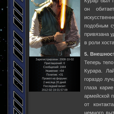
Курар
был
п
он обитае
искусствен
подобным с
привязана у
в роли хост
5. Внешнос
Зарегистрирован
: 2008-10-02
Теперь тело
Приглашений:
0
Сообщений:
1664
Курара. Ла
Уважение:
+54
Позитив:
+31
гораздо луч
Провел на форуме:
2 месяца 20 дней
Последний визит:
глаза карие
2012-02-19 01:57:09
армейской п
от контакт
немного выт