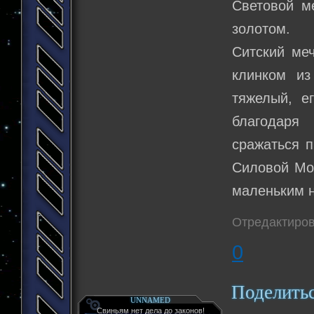
Световой м
золотом.
Ситский ме
клинком из
тяжелый, е
благодаря
сражаться п
Силовой Мол
маленьким 
Отредактиров
0
Поделить
UNNAMED
Свиньям нет дела до законов!