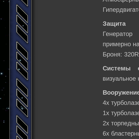
Гипердвигат
Защита
Генератор
примерно н
Броня: 320R
Системы о
визуальное
Вооружение
4х турболаз
1х турболаз
2х торпедны
6х бластерн