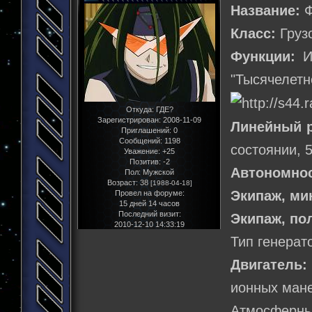
Название:
Ф
Класс:
Грузо
Функции:
Из
"Тысячелетн
Откуда:
ГДЕ?
Зарегистрирован
: 2008-11-09
Линейный 
Приглашений:
0
Сообщений:
1198
состоянии, 
Уважение:
+25
Позитив:
-2
Автономнос
Пол:
Мужской
Возраст:
38
[1988-04-18]
Экипаж, м
Провел на форуме:
15 дней 14 часов
Последний визит:
Экипаж, по
2010-12-10 14:33:19
Тип генерат
Двигатель:
ионных мане
Атмосферный