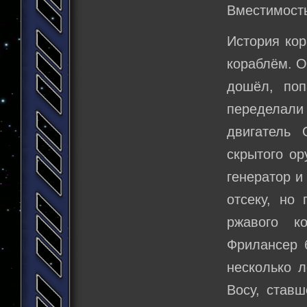
Вместимость
История ко
кораблём. О
дошёл, поп
переделал
двигатель 
скрытого ор
генератор и
отсеку, но
ржавого к
Фрилансер 
несколько л
Восу, став