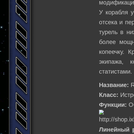
модификацию
У корабля у
отсека и пе
турель в ни
более мощн
копеечку. 
экипажа, 
статистами.
Название:
R
Класс:
Истр
Функции:
Об
Линейный 