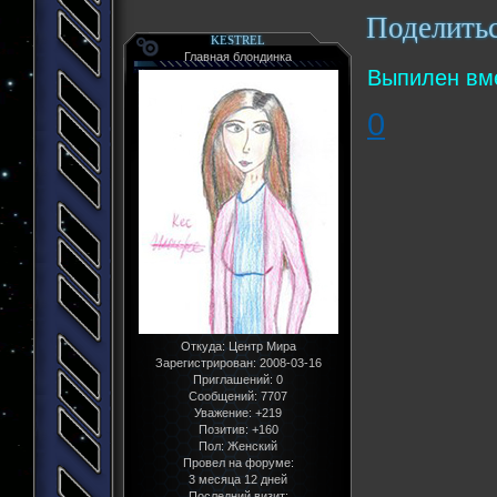
Поделить
KESTREL
Главная блондинка
Выпилен вм
0
Откуда:
Центр Мира
Зарегистрирован
: 2008-03-16
Приглашений:
0
Сообщений:
7707
Уважение:
+219
Позитив:
+160
Пол:
Женский
Провел на форуме:
3 месяца 12 дней
Последний визит: