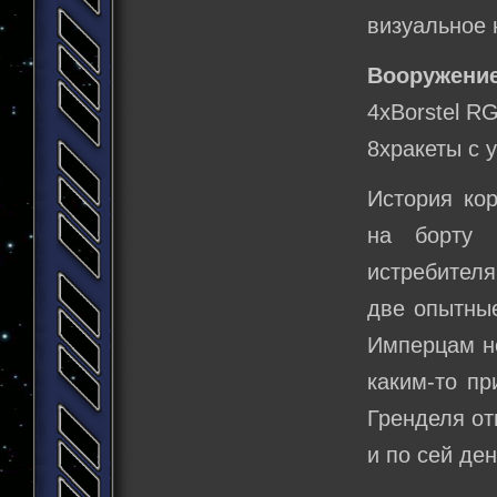
визуальное
Вооружение
4хBorstel R
8хракеты с 
История кор
на борту 
истребител
две опытные
Имперцам не
каким-то пр
Гренделя от
и по сей де