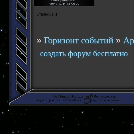
2026-02-11 14:59:22
Страница:
1
»
»
Горизонт событий
Ар
создать форум бесплатно