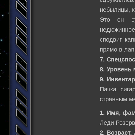
небылицы, к
Это он су
недюжинное
сподвиг кап
прямо в лап
7. Спецспо
8. Уровень 
9. Инвентар
Пачка сига
странным м
1. Имя, фа
Леди Розерв
2. Возраст,