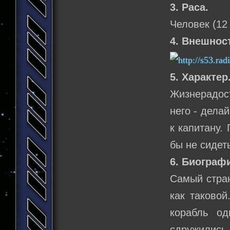
3. Раса.
Человек (12
4. Внешнос
5. Характер
Жизнерадос
него - дела
к капитану.
бы не сидет
6. Биограф
Самый стран
как таковой
корабль од
сдружились