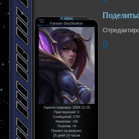
Поделить
PUDING
Farseer-ShurStraKos
Отредактир
0
Зарегистрирован
: 2008-12-25
Приглашений:
0
Сообщений:
1797
Уважение:
+55
Позитив:
+9
Провел на форуме:
25 дней 10 часов