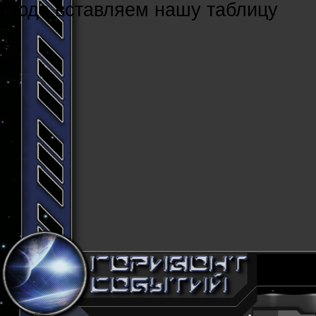
Cюда вставляем нашу таблицу