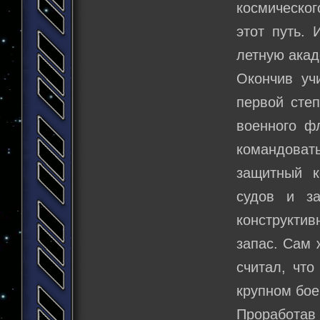
космическог
этот путь.
летную ака
Окончив уч
первой сте
военного ф
командоват
защитный к
судов и з
конструктив
запас. Сам 
считал, что
крупном бое
Проработав 