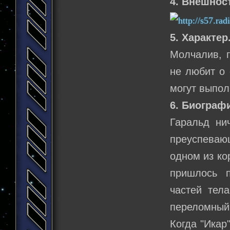
4. Внешнос
5. Характер
Молчалив, г
не любит о 
могут выпол
6. Биограф
Гаральд ни
преуспеваю
одном из ко
пришлось 
частей тел
переломный 
Когда "Икар