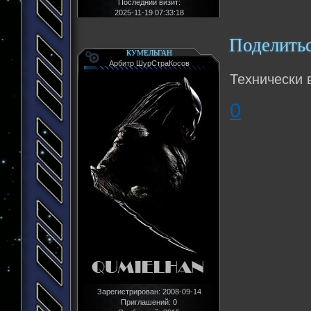
Последний визит:
2025-11-19 07:33:18
Поделить
КУМЕЛЬГАН
Арбитр ШурСтраКосов
Технически 
0
Зарегистрирован
: 2008-09-14
Приглашений:
0