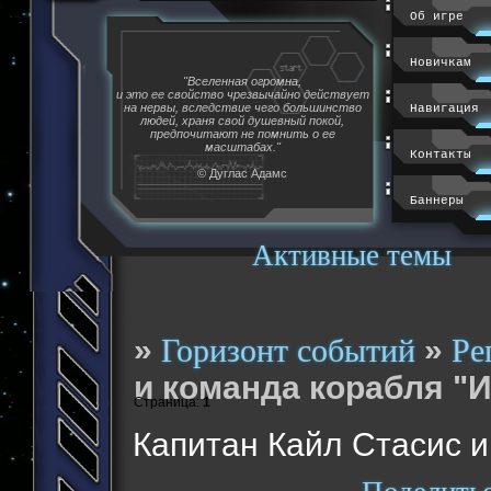
Об игре
Новичкам
"Вселенная огромна,
и это ее свойство чрезвычайно действует
на нервы, вследствие чего большинство
Навигация
людей, храня свой душевный покой,
предпочитают не помнить о ее
масштабах."
Контакты
© Дуглас Адамс
Баннеры
Активные темы
»
»
Горизонт событий
Ре
и команда корабля "И
Страница:
1
Капитан Кайл Стасис и