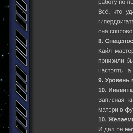
работу по п
Всё, что уд
гипердвигат
она сопров
8. Спецспо
Кайл мастер
понизили бы
настоять на
9. Уровень 
10. Инвента
Записная к
матери в фу
10. Желаем
И дал он ем