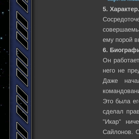
5. Характер
Сосредоточе
совершаемы
ему порой в
6. Биограф
Он работает
него не пре
Даже нача
командовани
Это была ег
сделал прав
"Икар" нич
Сайлонов. О