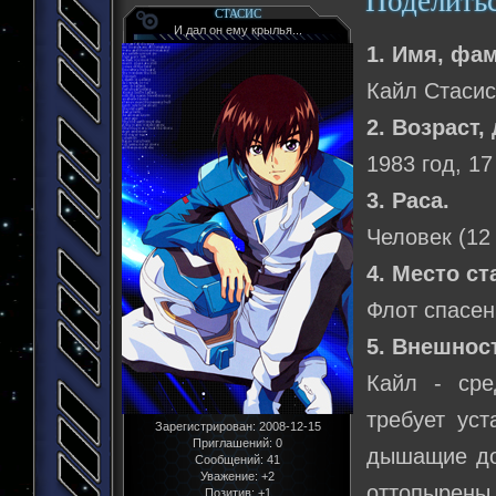
Поделить
СТАСИС
И дал он ему крылья...
1. Имя, фа
Кайл Стаси
2. Возраст,
1983 год, 17
3. Раса.
Человек (12
4. Место ст
Флот спасен
5. Внешнос
Кайл - сре
требует уст
Зарегистрирован
: 2008-12-15
Приглашений:
0
дышащие доб
Сообщений:
41
Уважение:
+2
оттопырены
Позитив:
+1