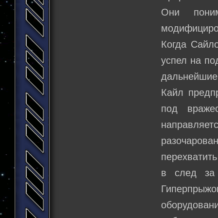
Они пони
модифициров
Когда Сайло
успел на по
дальнейшие
Кайл предпр
под враже
направляе
разочаров
перехватить
в след за 
Гиперпрыжок
оборудовани