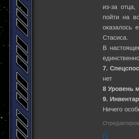
из-за отца,
пойти на в
оказалось е
Стасиса.
В настояще
единственно
7. Спецспо
нет
8 Уровень 
9. Инвентар
Ничего особе
Отредактиров
0