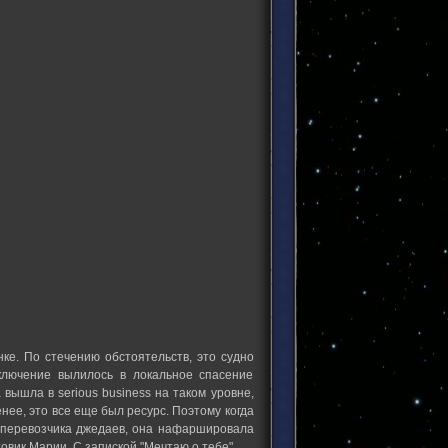
ке. По стечению обстоятельств, это судно
ключение вылилось в локальное спасение
вышла в serious business на таком уровне,
енее, это все еще был ресурс. Поэтому когда
у перевозчика джедаев, она нафаршировала
ик Марии. С запиской "Мечтаю о тебе"...