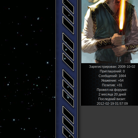
Зарегистрирован
: 2008-10-02
Приглашений:
0
Сообщений:
1664
Уважение:
+54
Позитив:
+31
Провел на форуме:
2 месяца 20 дней
Последний визит:
2012-02-19 01:57:09