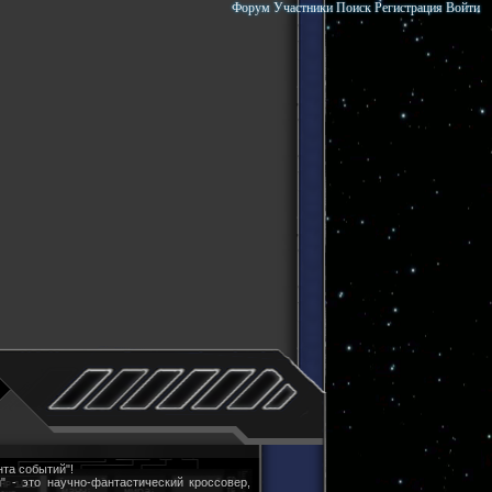
Форум
Участники
Поиск
Регистрация
Войти
та событий"!
" - это научно-фантастический кроссовер,