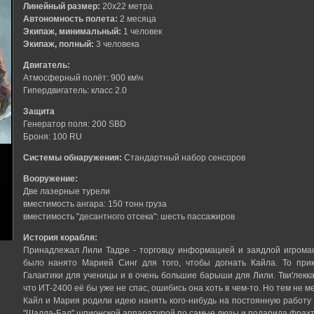
Линейный размер:
20х22 метра
Автономность полета:
2 месяца
Экипаж, минимальный:
1 человек
Экипаж, полный:
3 человека
Двигатель:
Атмосферный полёт: 900 км\ч
Гипердвигатель: класс 2.0
Защита
Генератор поля: 200 SBD
Броня: 100 RU
Системы обнаружения:
Стандартный набор сенсоров
Вооружение:
Две лазерные турели
вместимость ангара: 150 тонн груза
вместимость "десантного отсека": шесть пассажиров
История корабля:
Принадлежал Лили Тадре - торговцу информацией и заядлой игроман
было нанято Марией Синг для того, чтобы догнать Кайла. То при
Галактики для ученицы и в очень большие барыши для Лили. Тви'лекка 
что ИТ-2400 её бы уже не спас, ошибись она хоть в чем-то. Но тем не м
Кайл и Мария родили идею нанять кого-нибудь на постоянную работ
"Шалла-Бал" шпионской аппаратурой по самые дюзы и подарила фрахтов