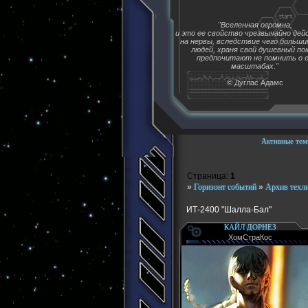
"Вселенная огромна,
и это ее свойство чрезвычайно де
на нервы, вследствие чего больш
людей, храня свой душевный пок
предпочитают не помнить о 
масштабах."
© Дуглас Адамс
Активные тем
Страница:
1
»
Горизонт событий
»
Архив техл
ИТ-2400 "Шалла-Бал"
КАЙЛ ДОРНЕЗ
ХомСтраКос