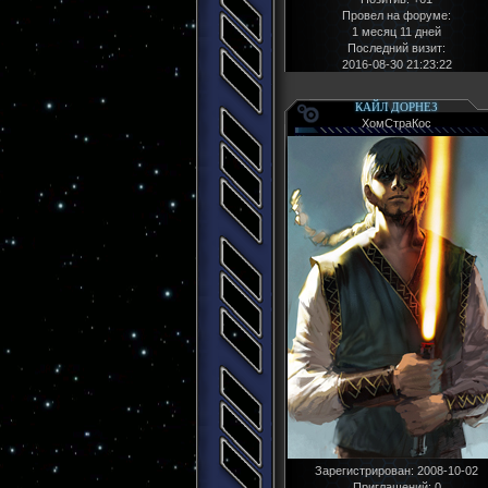
Провел на форуме:
1 месяц 11 дней
Последний визит:
2016-08-30 21:23:22
КАЙЛ ДОРНЕЗ
ХомСтраКос
Зарегистрирован
: 2008-10-02
Приглашений:
0