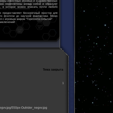
 миры известных игровых и художественных
чно переплетены между собой и образуют
ы, в которое можно вписать почти любого
и предоставляет бесконечный простор для
ого фэнтези до научной фантастики. Меню
я с игровым миром "Горизонта событий".
риключений!
Тема закрыта
1