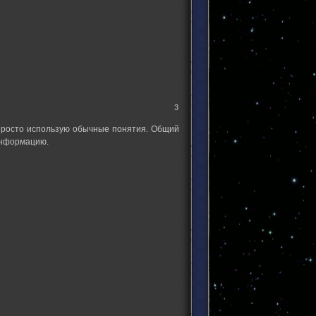
3
просто использую обычные понятия. Общий
информацию.