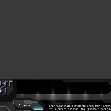
Об игре
Добро пожаловать в фантастический мир "Горизон
Это не просто ролевая игра, "Горизонт событий