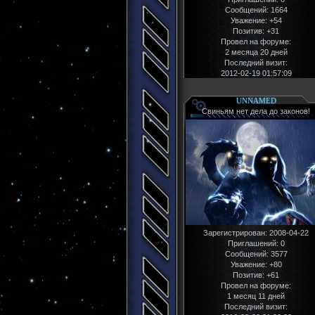
Сообщений:
1664
Уважение:
+54
Позитив:
+31
Провел на форуме:
2 месяца 20 дней
Последний визит:
2012-02-19 01:57:09
UNNAMED
Свиньям нет дела до законов!
Зарегистрирован
: 2008-04-22
Приглашений:
0
Сообщений:
3577
Уважение:
+80
Позитив:
+61
Провел на форуме:
1 месяц 11 дней
Последний визит: