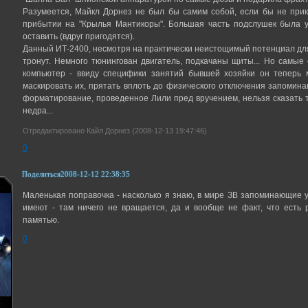
Разумеется, Майкл Дорнез не был бы самим собой, если бы не прик
прибытии на "Крылья Мантикоры". Большая часть подслушек была у
оставить (вдруг пригодятся).
Данный ИТ-2400, несмотря на практически неистощимый потенциал для
тронут. Немного тюнингован двигатель, подкачаны щиты... Но самы
компьютер - ввиду специфики занятий бывшей хозяйки он теперь
маскировать их, прятать вплоть до физического отключения запомин
форматирование, проведенное Лили пред вручением, нельзя сказать 
недра...
Отредактировано Кайл Дорнез (2008-12-13 19:47:46)
0
Поделиться
2008-12-12 22:38:35
Маленькая поправочка - насколько я знаю, в мире ЗВ запоминающие у
имеют - там ничего не вращается, да и вообще не факт, что есть
памятью.
0