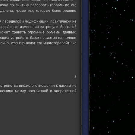
азал по винтику разобрать корабль по его
далена, кроме тех, которые было решено
 переделок и модификаций, практически не
е серьёзные изменения затронули бортовой
 может хранить огромные объемы данных,
ающих устройств. Даже несмотря на полное
точно,
что
скрывают его многотерабайтные
2
стройства никакого отношения к дискам не
 разница между постоянной и оперативной