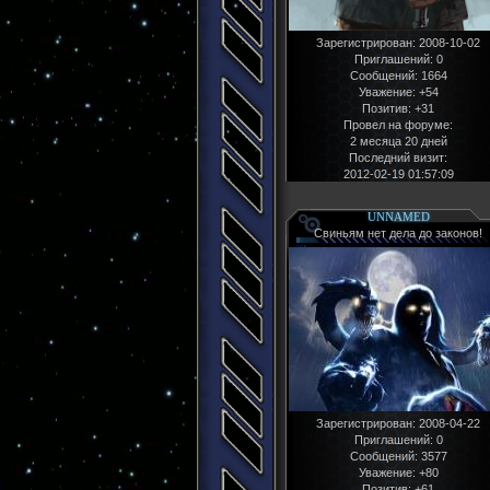
Зарегистрирован
: 2008-10-02
Приглашений:
0
Сообщений:
1664
Уважение:
+54
Позитив:
+31
Провел на форуме:
2 месяца 20 дней
Последний визит:
2012-02-19 01:57:09
UNNAMED
Свиньям нет дела до законов!
Зарегистрирован
: 2008-04-22
Приглашений:
0
Сообщений:
3577
Уважение:
+80
Позитив:
+61