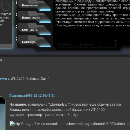
основанный в 2008 году и совместивший в себе
вселенных. Сюжеты различных фандомов логи
Новичкам
единое органичное пространство ролевой игр
каноничного или авторского персонажа.
йствует
Игровой мир не ограничивает Вашу фантазию 
инство
Навигация
множества интересных квестов от классическ
ой,
"Навигация" поможет Вам подробнее ознакомитьс
ее
Присоединяйтесь к нам на пути вечного поиска п
Контакты
Баннеры
ы
истов
»
ИТ-2400 "Шалла-Бал"
Поделиться
2008-12-12 10:45:51
Название:
изначально "Шалла-Бал", новое имя еще обдумывается
Класс:
почти не модифицированный фрахтовик ИТ-2400
Функции:
транспорт, ранее контрабанда