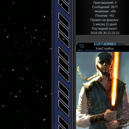
Приглашений:
0
Сообщений:
3577
Уважение:
+80
Позитив:
+61
Провел на форуме:
1 месяц 11 дней
Последний визит:
2016-08-30 21:23:22
КАЙЛ ДОРНЕЗ
ХомСтраКос