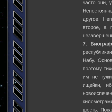
часто они, у
Непостоянн
другое. Не
второе, а 
незавершенн
7. Биограф
республика
Набу. Основ
поэтому тих
им не тужи
ищейки, и
новоиспеч
километрам
шесть. Пока