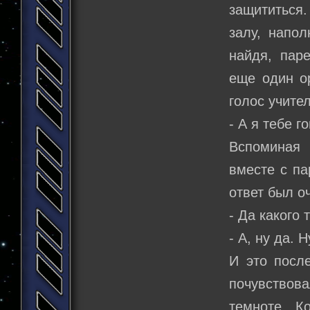
защититься.
залу, напо
найдя, пар
еще один ор
голос учите
- А я тебе г
Вспоминая 
вместе с па
ответ был о
- Да какого
- А, ну да. 
И это посл
почувствов
темноте.. К