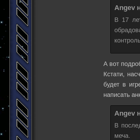
Angev н
В 17 ле
обрадов
контроль
А вот подро
Кстати, нас
будет в игр
написать анк
Angev н
В после
меча.