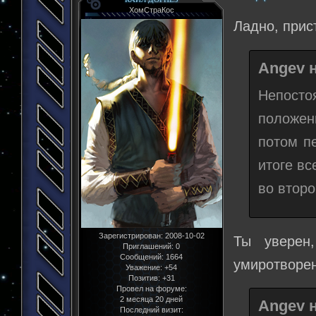
ХомСтраКос
Ладно, прис
Angev н
Непост
положен
потом п
итоге вс
во второ
Зарегистрирован
: 2008-10-02
Ты уверен
Приглашений:
0
Сообщений:
1664
умиротворен
Уважение:
+54
Позитив:
+31
Провел на форуме:
2 месяца 20 дней
Angev н
Последний визит: