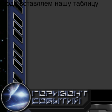
Cюда вставляем нашу таблицу