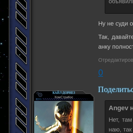
объявили
Ну не суди о
Так, давайт
анку полнос
Отредактиров
0
Поделить
КАЙЛ ДОРНЕЗ
ХомСтраКос
Angev н
Нет, та
наю, так