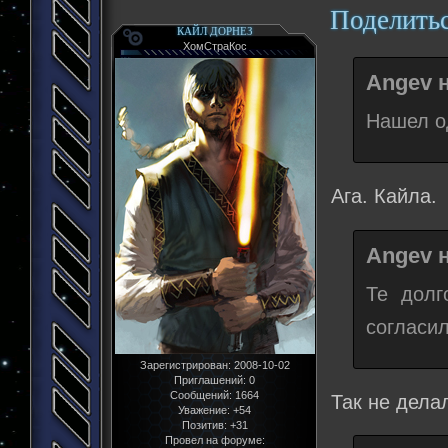
Поделить
КАЙЛ ДОРНЕЗ
ХомСтраКос
Angev н
Нашел о
Ага. Кайла.
Angev н
Те долг
согласил
Зарегистрирован
: 2008-10-02
Приглашений:
0
Сообщений:
1664
Так не дел
Уважение:
+54
Позитив:
+31
Провел на форуме: