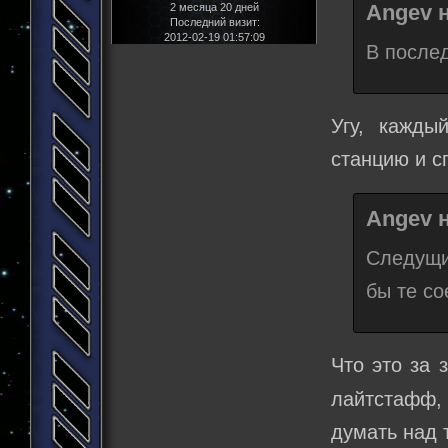
Angev н
2 месяца 20 дней
Последний визит:
2012-02-19 01:57:09
В послед
Угу, кажды
станцию и с
Angev н
Следущие
бы те с
Что это за 
лайтстафф,
думать над т