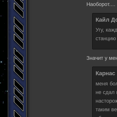
Наоборот...
Кайл До
Угу, каж
станцию 
Значит у ме
Карнас 
меня бо
не сдал
насторож
таким в