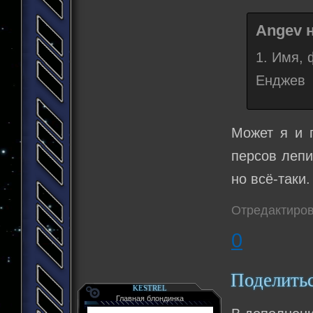
Angev н
1. Имя,
Енджев 
Может я и 
персов лепи
но всё-таки.
Отредактиров
0
Поделить
KESTREL
Главная блондинка