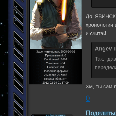
До ЯВИНСКО
хронологии 
и считай.
Angev н
Зарегистрирован
: 2008-10-02
Приглашений:
0
Так, да
Сообщений:
1664
Уважение:
+54
передела
Позитив:
+31
Провел на форуме:
2 месяца 20 дней
Последний визит:
2012-02-19 01:57:09
Хм, ты сам 
0
Поделить
КАЙЛ ДОРНЕЗ