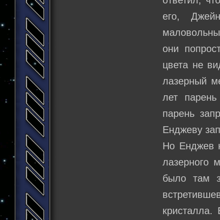
ответил, чт
его, Джей
маловольны
они попрос
цвета не ви
лазерный ме
лет парень
парень запр
Енджеву запр
Но Енджев н
лазерного м
было там з
встретивше
кристалла. 