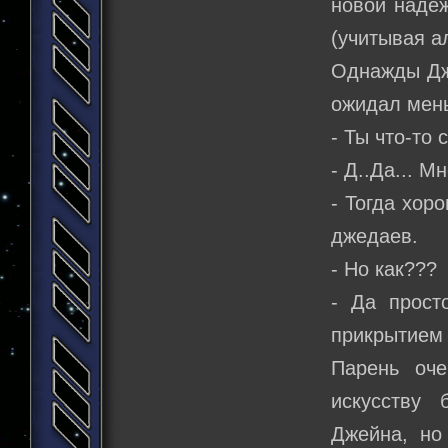
новой надеж
(учитывая а
Однажды Дже
ожидал мень
- Ты что-то
- Д..Да... 
- Тогда хор
джедаев.
- Но как???
- Да прост
прикрытием
Парень оче
искусству
Джейна, но 