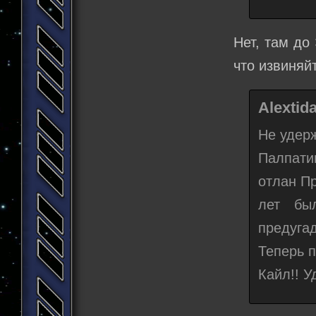
Нет, там до
что извиняй
Alextid
Не удерж
Палпати
отлан Пр
лет бы
предуга
Теперь п
Кайл!! У