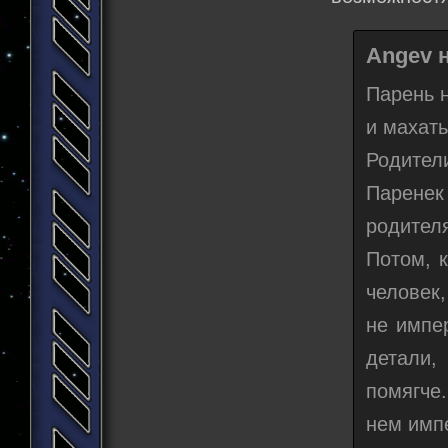
Angev н
Парень н
и махать
Родител
Парене
родителя
Потом, 
человек
не импер
детали,
помягче
нем имп