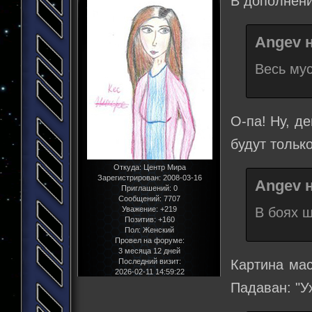
В дополнени
Angev н
Весь мус
О-па! Ну, д
будут тольк
Откуда:
Центр Мира
Зарегистрирован
: 2008-03-16
Angev н
Приглашений:
0
Сообщений:
7707
В боях ш
Уважение:
+219
Позитив:
+160
Пол:
Женский
Провел на форуме:
3 месяца 12 дней
Картина мас
Последний визит:
2026-02-11 14:59:22
Падаван: "Ух