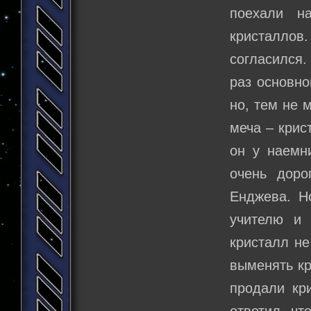
поехали на
кристаллов
согласился.
раз основно
но, тем не 
меча – крис
он у наемни
очень доро
Енджева. Н
учителю и 
кристалл не
выменять кр
продали кр