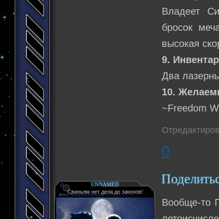
Владеет Си
бросок меча
высокая ско
9. Инвентар
Два лазерны
10. Желаем
~Freedom Wa
Отредактиров
0
Поделить
UNNAMED
Свиньям нет дела до законов!
Вообще-то П
летоисчисл