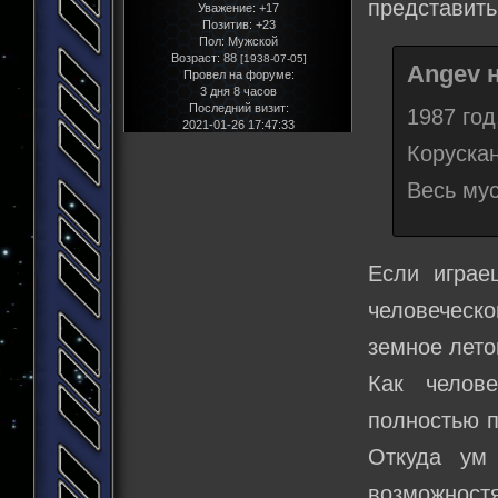
представить,
Уважение:
+17
Позитив:
+23
Пол:
Мужской
Возраст:
88
[1938-07-05]
Angev н
Провел на форуме:
3 дня 8 часов
Последний визит:
1987 год
2021-01-26 17:47:33
Коруска
Весь му
Если играе
человеческ
земное лето
Как челов
полностью п
Откуда ум 
возможност