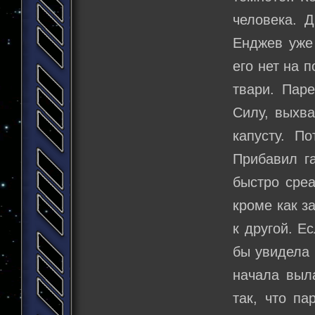
человека. 
Енджев уже 
его нет на 
твари. Паре
Силу, выхва
капусту. П
Прибавил га
быстро среа
кроме как з
к другой. Е
бы увидела 
начала выла
так, что па