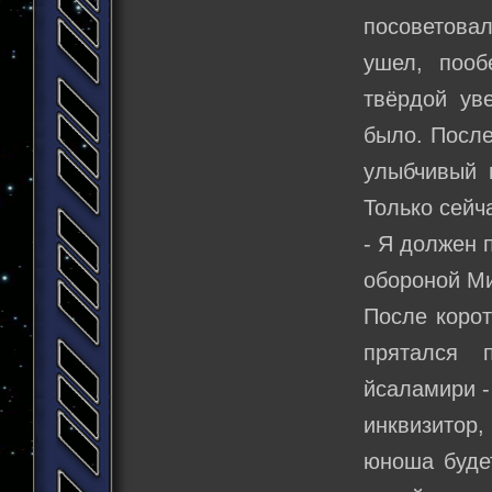
посоветова
ушел, поо
твёрдой ув
было. После
улыбчивый 
Только сейч
- Я должен 
обороной Ми
После корот
прятался 
йсаламири -
инквизитор,
юноша будет