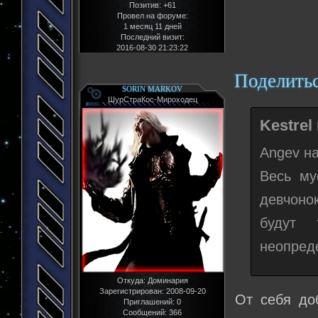
Позитив:
+61
Провел на форуме:
1 месяц 11 дней
Последний визит:
2016-08-30 21:23:22
Поделить
SORIN MARKOV
ШурСтраКос-Мироходец
Kestrel
Angev на
Весь му
девчоно
будут 
неопред
Откуда:
Доминария
Зарегистрирован
: 2008-09-20
От себя доб
Приглашений:
0
Сообщений:
366