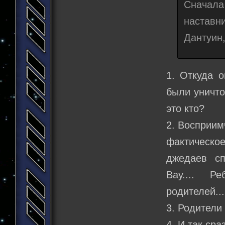
Сначал
наставн
Дантуин,
1. Откуда 
были уничто
это кто?
2. Восприим
фактическое
джедаев сп
Вау.... Р
родителей..
3. Родители
4. И так ср