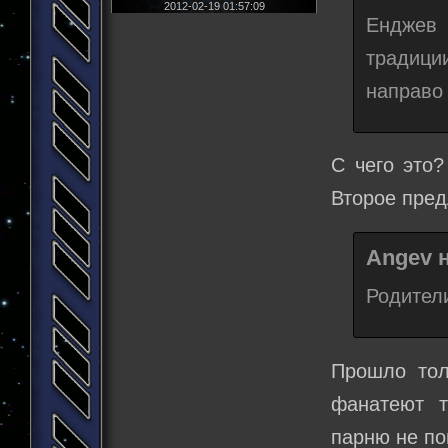
2012-02-19 01:57:09
Енджев 
традици
направо 
С чего это?
Второе пред
Angev н
Родител
Прошло тол
фанатеют т
парню не по