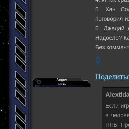
5. Хан Со
поговорил и
6. Джедай 
Надоело? Ка
Без коммен
0
Поделить
Angev
Гость
Alextid
Если иг
в челов
ПЯБ. Пр