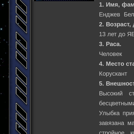
1. Имя, фа
Енджев Белл
2. Возраст,
13 лет до Я
3. Раса.
Человек
4. Место ст
Корускант
5. Внешнос
Высокий с
бесцветным
Улыбка при
завязана ма
стройное, 