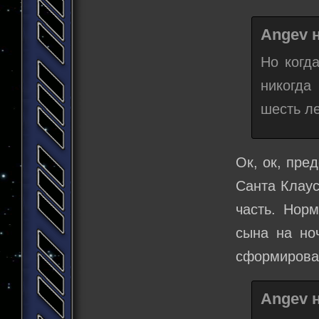
Angev н
Но когд
никогда
шесть ле
Ок, ок, пре
Санта Клаус
часть. Нор
сына на ноч
сформирова
Angev н