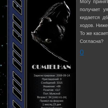
Могу принят
получает у
кидается д
ходов. Ниже
То же касае
Согласна?
0
Зарегистрирован
: 2008-09-14
Приглашений:
0
Сообщений:
3315
Уважение:
+88
Позитив:
+117
Пол:
Мужской
Возраст:
34
[1992-01-28]
Провел на форуме:
1 месяц 23 дня
Последний визит: