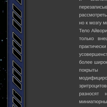
перезапис
рассмотреть
но к мозгу 
Тело Айвори
только вн
практически
усовершенс
более широк
покрыты
модифицир
эритроцит
разносят 
миниатюрны