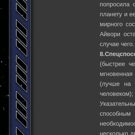
попросила о
планету и е
мирного со
Айвори оста
случае чего.
8.Спецспос
(быстрее че
мгновенная
(лучше на 
человеком)
Указательны
способным 
необходимо
несколько д