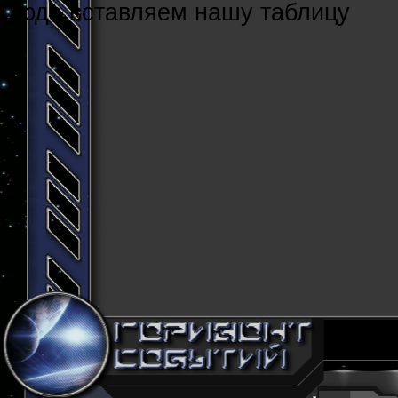
Cюда вставляем нашу таблицу