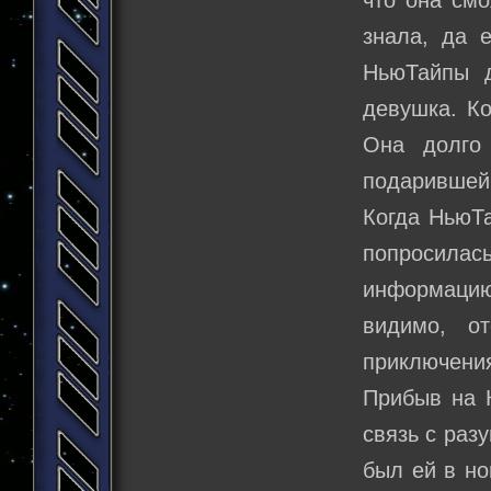
что она смо
знала, да 
НьюТайпы д
девушка. Ко
Она долго
подарившей 
Когда НьюТа
попросилас
информацию
видимо, о
приключени
Прибыв на К
связь с раз
был ей в но