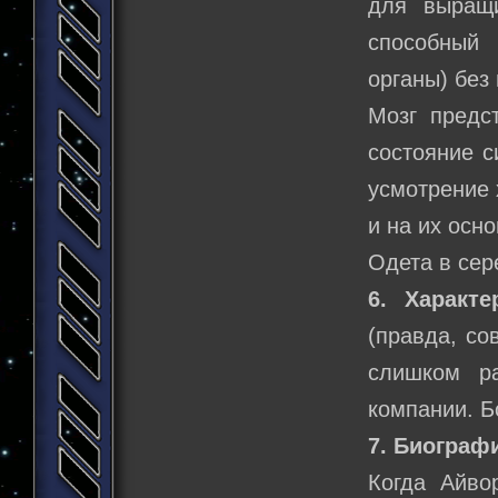
для выращи
способный
органы) без
Мозг предс
состояние с
усмотрение 
и на их осн
Одета в сер
6. Характе
(правда, со
слишком ра
компании. Б
7. Биограф
Когда Айво