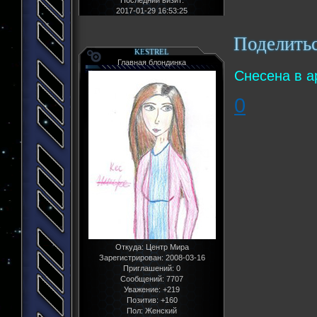
2017-01-29 16:53:25
Поделить
KESTREL
Главная блондинка
Снесена в а
0
Откуда:
Центр Мира
Зарегистрирован
: 2008-03-16
Приглашений:
0
Сообщений:
7707
Уважение:
+219
Позитив:
+160
Пол:
Женский