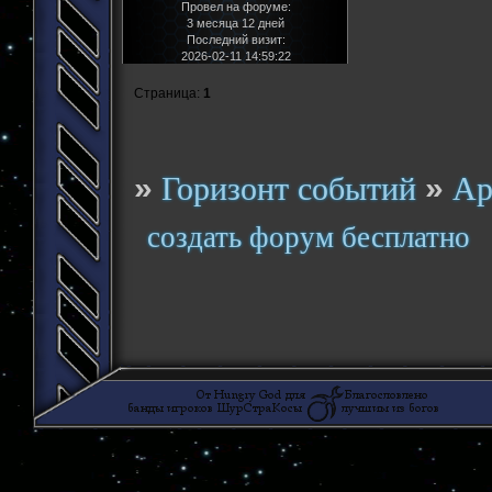
Провел на форуме:
3 месяца 12 дней
Последний визит:
2026-02-11 14:59:22
Страница:
1
»
»
Горизонт событий
Ар
создать форум бесплатно