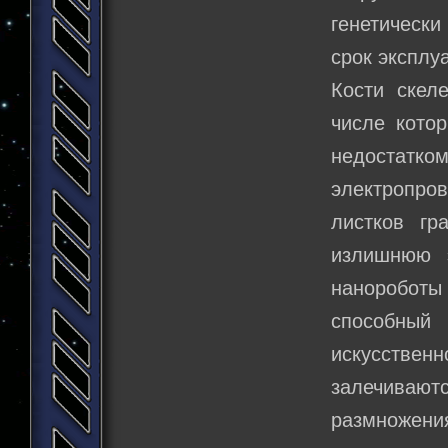
генетическ
срок эксплу
Кости скел
числе котор
недостатком
электропро
листков гр
излишнюю э
наноробот
способный
искусстве
залечиваю
размножения