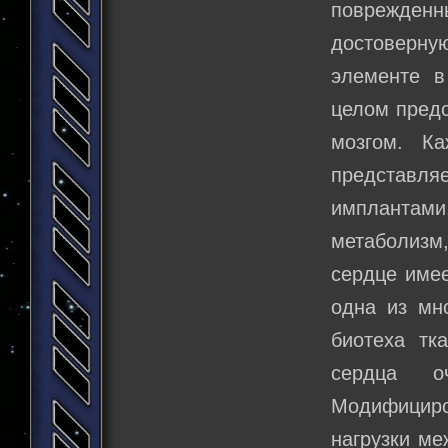
поврежденны
достоверную
элементе в
целом предс
мозгом. К
представляе
имплантам
метаболизм,
сердце имее
одна из мн
биотеха тк
сердца о
Модифициро
нагрузки ме