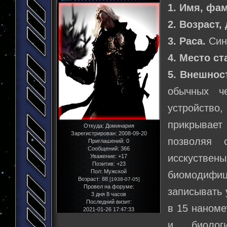
1. Имя, фа
2. Возраст,
3. Раса.
Син
4. Место ст
5. Внешнос
обычных ч
устройств
прикрывае
Откуда:
Доминария
Зарегистрирован
: 2008-09-20
позволяя 
Приглашений:
0
Сообщений:
366
исскустве
Уважение:
+17
Позитив:
+23
Пол:
Мужской
биомодифи
Возраст:
88
[1938-07-05]
Провел на форуме:
записывать 
3 дня 8 часов
Последний визит:
в 15 наноме
2021-01-26 17:47:33
и биолог