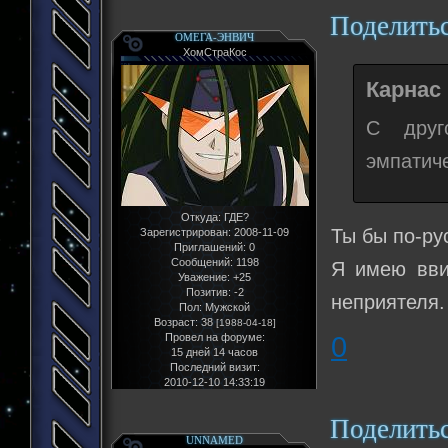
Поделить
ОМЕГА-ЭНВИЧ
ХомСтраКос
Карнас 
С друг
эмпатиче
Откуда:
ГДЕ?
Ты бы по-ру
Зарегистрирован
: 2008-11-09
Приглашений:
0
Сообщений:
1198
Я имею вви
Уважение:
+25
Позитив:
-2
неприятеля.
Пол:
Мужской
Возраст:
38
[1988-04-18]
0
Провел на форуме:
15 дней 14 часов
Последний визит:
2010-12-10 14:33:19
Поделить
UNNAMED