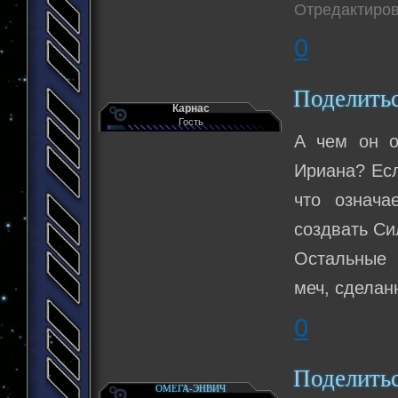
Отредактиров
0
Поделить
Карнас
Гость
А чем он о
Ириана? Есл
что означа
создвать Си
Остальные 
меч, сделан
0
Поделить
ОМЕГА-ЭНВИЧ