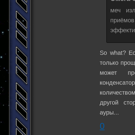
меч изл
приёмов
эффекти
So what? Е
только прощ
может пр
конденсат
количеством
другой сто
ауры...
0