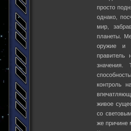
просто подн
однако, пос
мир, забра
планеты. Ме
оружие и 
правитель 
значения.
способность
контроль н
впечатляюща
живое сущес
со световым
же причине 