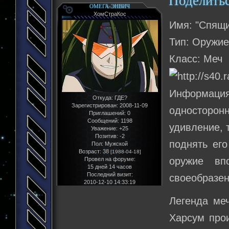
Поделить
ОМЕГА-ЭНВИЧ
ХомСтраКос
Имя: "Спящ
Тип: Оружи
Класс: Меч
Информация 
Откуда:
ГДЕ?
Зарегистрирован
: 2008-11-09
односторон
Приглашений:
0
Сообщений:
1198
удивление, 
Уважение:
+25
Позитив:
-2
поднять ег
Пол:
Мужской
Возраст:
38
[1988-04-18]
оружие вп
Провел на форуме:
15 дней 14 часов
Последний визит:
своеобразен
2010-12-10 14:33:19
Легенда ме
Харсум про