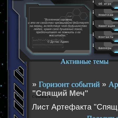
Об игре
Новичкам
"Вселенная огромна,
и это ее свойство чрезвычайно действует
на нервы, вследствие чего большинство
Навигация
людей, храня свой душевный покой,
предпочитают не помнить о ее
масштабах."
Контакты
© Дуглас Адамс
Баннеры
Активные темы
»
»
Горизонт событий
Ар
"Спящий Меч"
Страница:
1
Лист Артефакта "Спящ