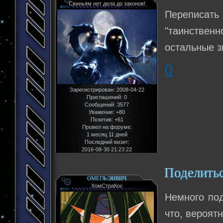
Свиньям нет дела до законов!
Переписать
"таинствен
остальные зн
0
Зарегистрирован
: 2008-04-22
Приглашений:
0
Сообщений:
3577
Уважение:
+80
Позитив:
+61
Провел на форуме:
1 месяц 11 дней
Последний визит:
2016-08-30 21:23:22
Поделить
ОМЕГА-ЭНВИЧ
ХомСтраКос
Немного под
что, вероят