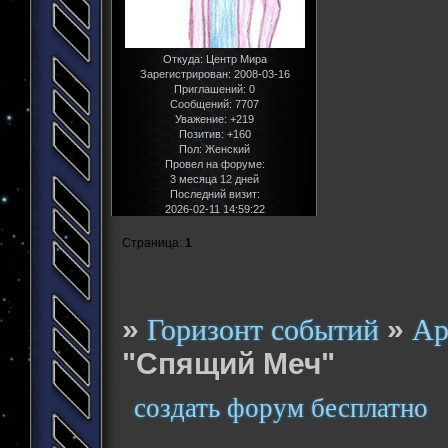
Откуда:
Центр Мира
Зарегистрирован
: 2008-03-16
Приглашений:
0
Сообщений:
7707
Уважение:
+219
Позитив:
+160
Пол:
Женский
Провел на форуме:
3 месяца 12 дней
Последний визит:
2026-02-11 14:59:22
Страница:
1
»
»
Горизонт событий
Ар
"Спящий Меч"
создать форум бесплатно