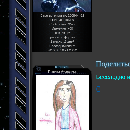
Зарегистрирован
: 2008-04-22
Приглашений:
0
Сообщений:
3577
Уважение:
+80
Позитив:
+61
Провел на форуме:
1 месяц 11 дней
Последний визит:
2016-08-30 21:23:22
Поделить
KESTREL
Главная блондинка
Бесследно и
0