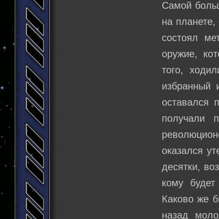
Самой больш
на планете,
состоял ме
оружие, ко
того, ходи
избранный 
оставался 
получали п
революцион
оказался ут
десятки, во
кому будет
Каково же б
назад моло