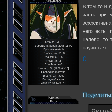
ХомСтраКос
В том то и 
часть приё
эффективна
него есть ч
налево, то 
Откуда:
ГДЕ?
Зарегистрирован
: 2008-11-09
научиться с
Приглашений:
0
Сообщений:
1198
0
Уважение:
+25
Позитив:
-2
Пол:
Мужской
Возраст:
38
[1988-04-18]
Провел на форуме:
15 дней 14 часов
Последний визит:
2010-12-10 14:33:19
Поделить
Карнас
Гость
Омега-