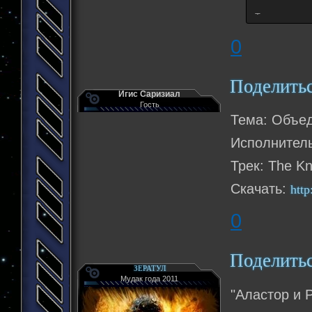
Ты пыташьс
Потом нахо
0
Желание лю
Необходимо
Желание лю
Поделить
Необходимо
Игис Саризиал
Враг
Гость
Тема: Объе
Исполнитель
Трек: The Kn
Скачать:
http
0
Поделить
ЗЕРАТУЛ
Мудак года 2011
"Аластор и 