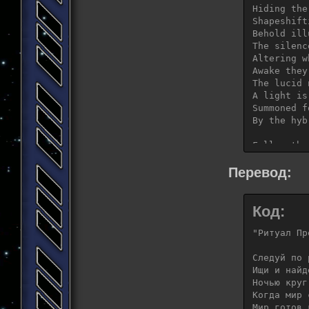
Hiding the
Shapeshift
Behold ill
The silenc
Altering w
Awake they
The lucid 
A light is
Summoned f
By the hyb
Follow the
Seek and y
At night t
Перевод:
When the w
The earth 
Erupting f
Код:
The silenc
Altering w
"Ритуал Пр
Awake they
The lucid 
Следуй по 
A light is
Ищи и найд
Summoned f
Ночью круг
By the hyb
Когда мир 
Мир готов 