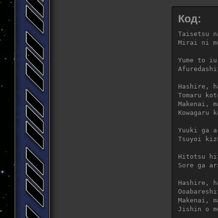
Koe ni nar
Butsukete 
Код:
Bakarashii
Omoi doori
Taisetsu n
“ashita wa
Mirai ni m
Konkyo no 
Yume to iu
Keep yours
Afuredashi
Make progr
Dokomade i
Hashire, h
Marude mok
Tomaru kot
Hajime kar
Makenai, m
(there is 
Kowagaru k
Itsudatte 
(there is 
Yuuki ga a
Oku ni shi
Tsuyoi kiz
Mou ichido
Hitotsu hi
Ushinau yo
Sore ga ar
Nan no imi
Nante shir
Hashire, h
Kakushi ki
Ooabareshi
Kuyashii k
Makenai, m
Genjitsu t
Jishin o m
Wakaranaku