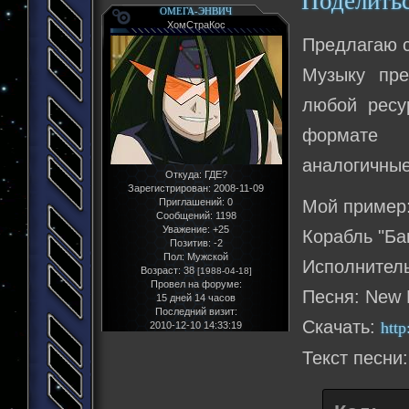
Поделить
ОМЕГА-ЭНВИЧ
ХомСтраКос
Предлагаю с
Музыку пре
любой ресу
формате (
аналогичные
Откуда:
ГДЕ?
Зарегистрирован
: 2008-11-09
Приглашений:
0
Мой пример
Сообщений:
1198
Уважение:
+25
Корабль "Ба
Позитив:
-2
Пол:
Мужской
Исполнитель
Возраст:
38
[1988-04-18]
Провел на форуме:
Песня: New 
15 дней 14 часов
Последний визит:
Скачать:
http
2010-12-10 14:33:19
Текст песни: