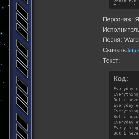
Okasareta 
Takusareta
Shinshu no
Персонаж: Я
Kono [suic
Исполнител
Nejireta [
Песня: Warpe
Hadome no 
Tsumetai [
Скачать:
http
Tsumi to b
Odore... o
Текст:
Takusareta
Okasareta 
Takusareta
Код:
Okasareta 
Takusareta
Everyday e
Everything
Atarashii 
But i neve
Everyday e
Everything
But i neve
Everyday e
Everything
But i neve