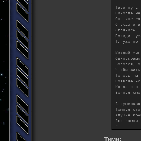
As this on
Forever de
Твой путь

Никогда не
All things
Он тянется
Every form
Отсюда и в
Оглянись

All things
Позади тума
Waking to 
Ты уже не 
Each momen
Каждый миг
None exact
Одинаковых 
Defied, de
Боролся, о
And exist 
Чтобы жить
Now you wi
Теперь ты 
Arrive, ar
Появляешьс
As this on
Когда этот
Forever de
Вечная сме
В сумерках
Темная сто
Ждущие кру
Все камни 
Раз уж ты 
Ступай по 
Твой путь 
Тема: