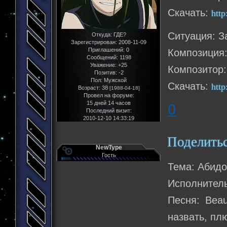
Скачать:
htt
Ситуация: З
Откуда:
ГДЕ?
Зарегистрирован
: 2008-11-09
Приглашений:
0
Композиция:
Сообщений:
1198
Уважение:
+25
Композитор:
Позитив:
-2
Пол:
Мужской
Скачать:
htt
Возраст:
38
[1988-04-18]
Провел на форуме:
15 дней 14 часов
0
Последний визит:
2010-12-10 14:33:19
Поделить
NewType
Гость
Тема: Абидо
Исполнитель
Песня: Beau
назвать, пл