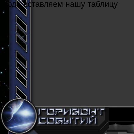
Cюда вставляем нашу таблицу