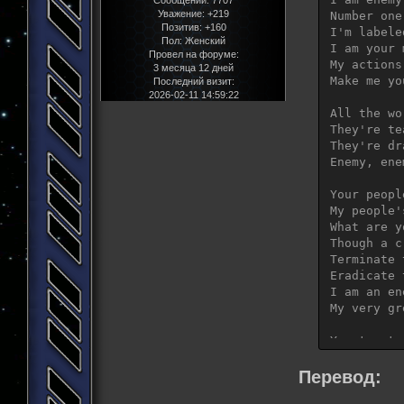
Сообщений:
7707
Уважение:
+219
Number one
Позитив:
+160
I'm labele
Пол:
Женский
I am your 
Провел на форуме:
My actions
3 месяца 12 дней
Make me yo
Последний визит:
2026-02-11 14:59:22
All the wo
They're te
They're dr
Enemy, ene
Your peopl
My people'
What are y
Though a c
Terminate 
Eradicate 
I am an ene
My very gr
You try to
Then find 
Перевод: