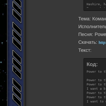
Hashire, h
Everyday e
Tomaru kot
Everything
Makenai, m
But i neve
Kowagaru k
Everyday e
Тема: Коман
Everything
Исполнитель
But i neve
Песня: Power
Скачать:
htt
Текст:
Код:
Power to t
Power to t
Power to t
I want a b
Power to t
Power to t
I want to 