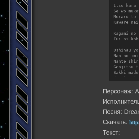
Itsu kara 
Se wo muke
Moraru to 
Kaware nai
Kagami no 
Fui ni kob
Ushinau yo
Nan no imi
Nante shir
Genjitsu t
Sakki made
Hinekureter
Keep yours
Персонаж: 
Make progr
Исполнитель:
Kudara nai
Песня: Drea
Massugu wa
Скачать:
http
Kyou wo su
Dareka no 
Текст: