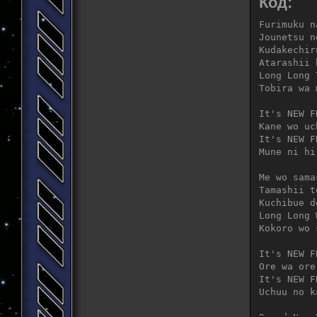
Код:
Furimuku n
Jounetsu n
Kudakechir
Atarashii 
Long Long 
Tobira wa 
It's NEW F
Kane wo uc
It's NEW F
Mune ni hi
Me wo sama
Tamashii t
Kuchibue d
Long Long 
Kokoro wo 
It's NEW F
Ore wa ore
It's NEW F
Uchuu no k