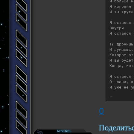
everything
Я больше н
Я изгоняю 
I stand al
И ты трусл
I stand al
I stand al
Я остался о
I stand al
Внутри

Я остался о
Ты дрожишь
И думаешь,
Которое от
И вы будет
Конца, кот
Я остался о
От жала, к
Я уже не ум
Я остался о
Все, во чт
0
Я остался о
Внутри

Я остался о
Поделить
KESTREL