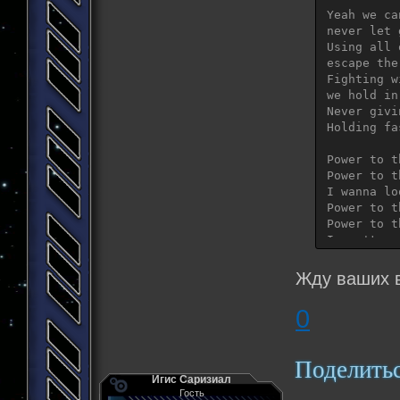
Yeah we ca
never let g
Using all 
escape the
Fighting w
we hold in
Never givi
Holding fa
Power to t
Power to t
I wanna lo
Power to t
Power to t
I won't ev
Boldly mov
Жду ваших 
Looking fo
People can
0
So won't y
(instrument
Поделить
Игис Саризиал
   *REPEAT

Гость