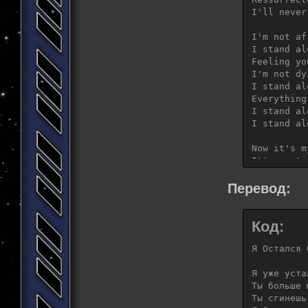
I'll never
I'm not af
I stand alo
Feeling yo
I'm not dy
I stand alo
Everything
I stand al
I stand alo
Now it's m
It's my ti
Dream of t
Make me be
Перевод:
Help me de
Breathe in
Код:
I stand al
I stand alo
Я Остался О
Feeling yo
Я уже уста
I'm not dy
Ты больше 
I stand alo
Ты сгинешь