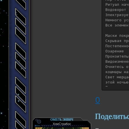
Not entire
Ритуал нач
DNA string
Водоворот 
Blood of g
Электризуе
in synergy
Немного уси
Все элемен
The silenc
Altering w
Маски покр
Awake they
Скрывая пр
The lucid 
Постепенно
A light is
Озарение

Summoned f
Пронзитель
By the hyb
Видоизмене
Очнитесь о
кошмары на
Свет мерца
этой ночью
Для ритуал
0
Уже не чело
ДНК сцепля
Кровь бого
Нечестивое
Поделить
ОМЕГА-ЭНВИЧ
ХомСтраКос