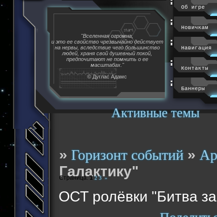
Об игре
Новичкам
"Вселенная огромна,
и это ее свойство чрезвычайно действует
на нервы, вследствие чего большинство
Навигация
людей, храня свой душевный покой,
предпочитают не помнить о ее
масштабах."
Контакты
© Дуглас Адамс
Баннеры
Активные темы
»
»
Горизонт событий
Ар
Галактику"
Страница:
1
2
3
»
ОСТ ролёвки "Битва за