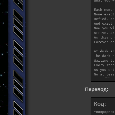
What you w
Each momen
None exact
Defied, de
And exist 
Now you wi
Arrive, ar
As this on
Forever de
At dusk ar
The dark n
Waiting to
Every ston
As you ente
Go at leas
You will e
Each momen
Перевод:
None exact
Defied, de
And exist 
Код:
Now you wi
Arrive, ar
"Возродивш