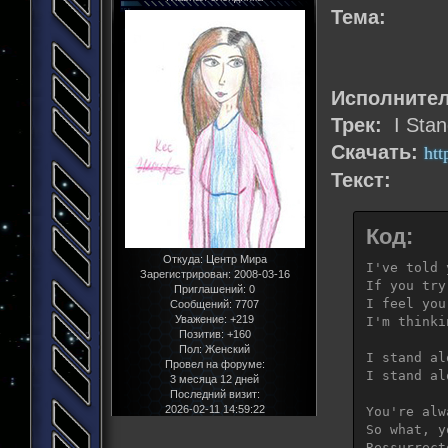
Тема:
Исполните
Трек:
I Stan
Скачать:
htt
Текст:
Код:
Откуда:
Центр Мира
I've told 
Зарегистрирован
: 2008-03-16
If you try
Приглашений:
0
I feel you
Сообщений:
7707
Уважение:
+219
I'm thinki
Позитив:
+160
Пол:
Женский
I stand al
Провел на форуме:
I stand alo
3 месяца 12 дней
Последний визит:
2026-02-11 14:59:22
You're alw
So what, y
Ressurrect