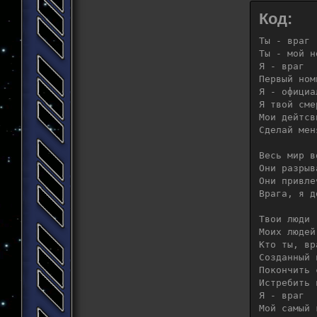
Код:
Ты - враг

Ты - мой н
Я - враг

Первый ном
Я - официа
Я твой сме
Мои дейтсв
Сделай мен
Весь мир в
Они разрыв
Они привле
Врага, я д
Твои люди 
Моих людей
Кто ты, вра
Созданный в
Покончить 
Истребить 
Я - враг

Мой самый 