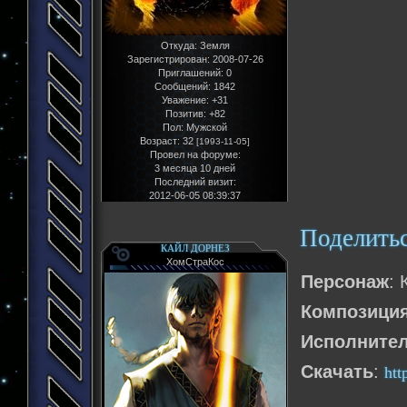
Откуда:
Земля
Зарегистрирован
: 2008-07-26
Приглашений:
0
Сообщений:
1842
Уважение:
+31
Позитив:
+82
Пол:
Мужской
Возраст:
32
[1993-11-05]
Провел на форуме:
3 месяца 10 дней
Последний визит:
2012-06-05 08:39:37
Поделить
КАЙЛ ДОРНЕЗ
ХомСтраКос
Персонаж
:
Композици
Исполнител
Скачать
:
htt