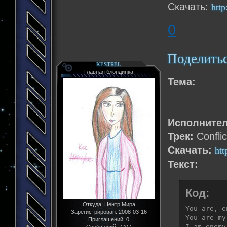
Скачать:
http
0
Поделить
KESTREL
Главная блондинка
Тема:
Исполните
Трек:
Conflic
Скачать:
htt
Текст:
Код:
Откуда:
Центр Мира
You are, en
Зарегистрирован
: 2008-03-16
You are my
Приглашений:
0
I am enemy
