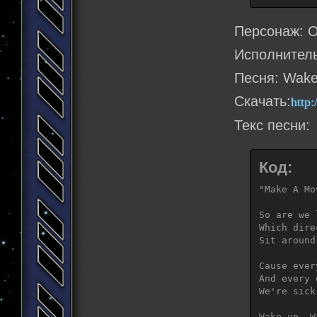
Brand New 
Modorenai 
Персонаж: 
It's NEW F
Kane wo uc
Исполнитель
It's NEW F
Песня: Wake
Yuuki wo t
It's NEW F
Скачать:
http
Kane wo uc
It's NEW F
Текс песни:
Yuuki wo t
It's NEW F
Код:
"Make A Mov
So are we 
Which dire
Sit around
Cause ever
And every 
We're sick
Wake up, W