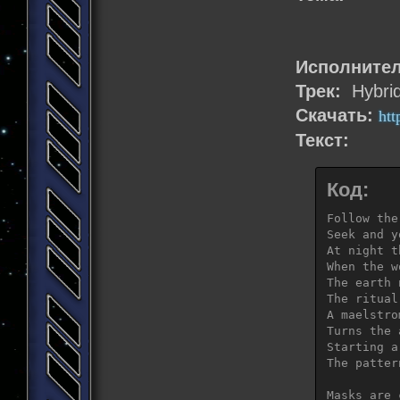
Все заканч
Каждый вид
Исполните
Все заканч
Снова проб
Трек:
Hybrid
Скачать:
htt
Текст:
Код:
Follow the
Seek and y
At night t
When the w
The earth 
The ritual
A maelstro
Turns the 
Starting a
The patter
Masks are 