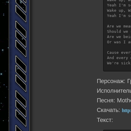
Yeah I'm s
Wake up, W
Yeah I'm s
Are we mea
Should we 
Are we bei
Or was I a
Cause ever
And every 
We're sick
Wake up, W
Yeah I'm s
Персонаж: Г
Wake up, W
Yeah I'm s
Исполнитель
Песня: Moth
Wake up, W
And we wil
Скачать:
http
Wake up, W
it's time 
Текст:
Wake up, W
And we wil