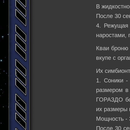
В жидкостно
После 30 се
4. Режущая
наростами, 
Кваи броню 
вкупе с орг
Их симбионт
1. Соники -
размером в 
ГОРАЗДО бол
их размеры 
Мощность - 
После 30 се