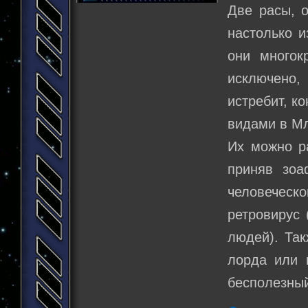
Две расы, о
настолько и
они многок
исключено,
истребит, к
видами в Мл
Их можно р
приняв зоа
человеческо
ретровирус 
людей). Так
лорда или 
бесполезный