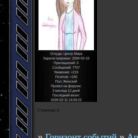
Откуда:
Центр Мира
Зарегистрирован
: 2008-03-16
Приглашений:
0
Сообщений:
7707
Уважение:
+219
Позитив:
+160
Пол:
Женский
Провел на форуме:
3 месяца 12 дней
Последний визит:
2026-02-11 14:59:22
Страница:
1
»
»
Горизонт событий
Ар