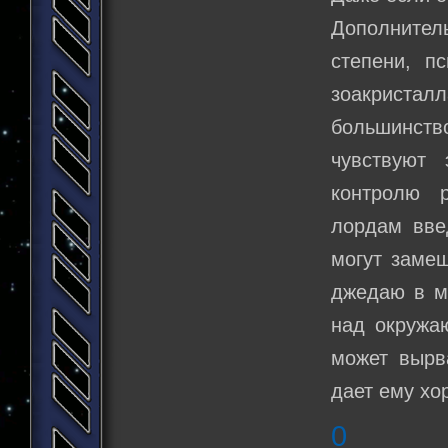
Дополните
степени, пс
зоакристалл
большинст
чувствуют
контролю р
лордам вве
могут замещ
джедаю в м
над окружа
может вырва
дает ему хо
0