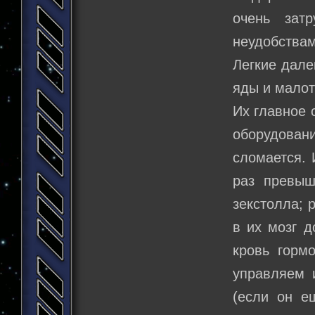
очень зат
неудобствам
Легкие дале
яды и мало
Их главное 
оборудовани
сломается. 
раз превыш
зекстолла; 
в их мозг 
кровь горм
управляем 
(если он е