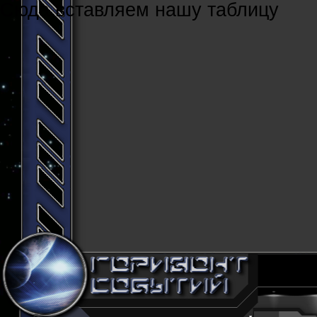
Cюда вставляем нашу таблицу