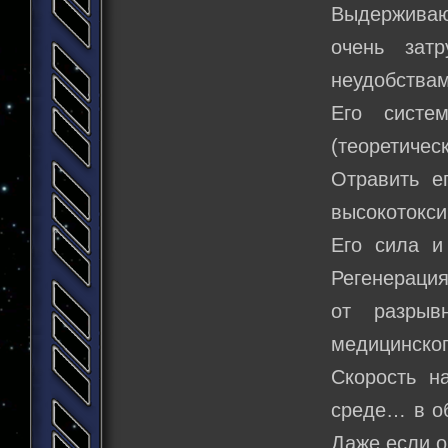
Выдерживаю
очень зат
неудобствам
Его систе
(теоретичес
Отравить е
высокотокси
Его сила и
Регенерация
от разрыв
медицинског
Скорость н
среде… в об
Даже если о