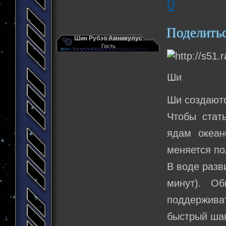
0
Поделить
Шин Рубэо Амникулус
Гость
Ши
Ши создаютс
Чтобы стат
ядам океан
меняется по
В воде разв
минут). О
поддерживат
быстрый шаг