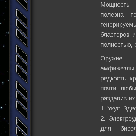
Мощность - 
полезна т
генерируем
бластеров и
полностью, 
Оружие - 
амфижезлы 
редкость к
почти любы
раздавив их
1. Укус. Зд
2. Электро
для биоэл