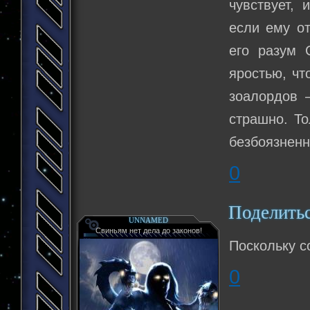
чувствует, 
если ему от
его разум 
яростью, чт
зоалордов 
страшно. То
безбоязненн
0
Поделить
UNNAMED
Свиньям нет дела до законов!
Поскольку с
0