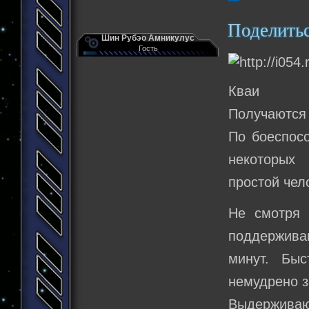
Поделить
Шин Рубэо Амникулус
Гость
Кваи
Получаются
По боеспосо
некоторых 
простой чел
Не смотря 
поддержива
минут. Быс
немудрено з
Выдерживаю