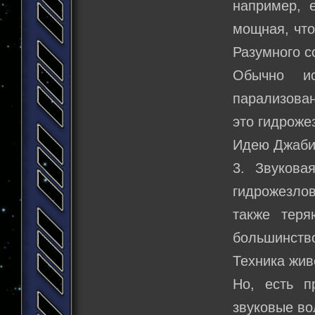
например, 
мощная, что
Разумного с
Обычно ис
парализован
это гидроже
Идею Джаби
3. Звукова
гидрожезлов
также теря
большинств
Техника жив
Но, есть п
звуковые во