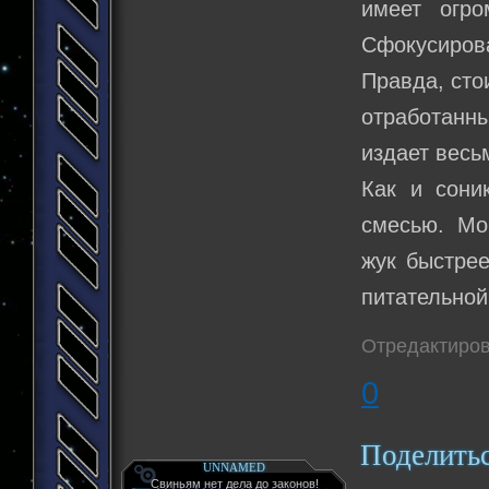
имеет огро
Сфокусирова
Правда, стои
отработанн
издает весь
Как и сони
смесью. Мо
жук быстрее
питательной
Отредактиров
0
Поделить
UNNAMED
Свиньям нет дела до законов!