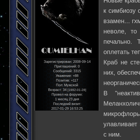
Новые краб
к симбиозу 
взамен... гх
неволе, то
печально. 
оплетать те
Краб не ст
Зарегистрирован
: 2008-09-14
Приглашений:
0
Сообщений:
3315
них, обеспе
Уважение:
+88
Позитив:
+117
неорганичес
Пол:
Мужской
Возраст:
34
[1992-01-28]
В "неакти
Провел на форуме:
1 месяц 23 дня
Меланхоличн
Последний визит:
2017-01-29 16:53:25
микрофлор
улавливает 
с ним.