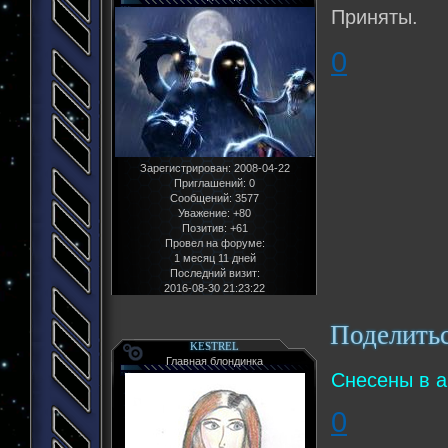
Приняты.
0
Зарегистрирован
: 2008-04-22
Приглашений:
0
Сообщений:
3577
Уважение:
+80
Позитив:
+61
Провел на форуме:
1 месяц 11 дней
Последний визит:
2016-08-30 21:23:22
Поделить
KESTREL
Главная блондинка
Снесены в а
0