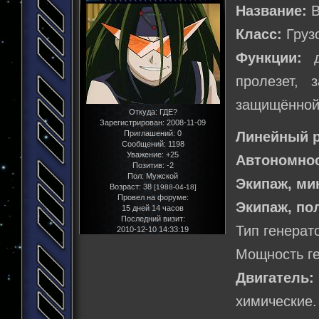
Название:
B
Класс:
Груз
Функции:
до
пролезет, 
защищённой)
Откуда:
ГДЕ?
Зарегистрирован
: 2008-11-09
Приглашений:
0
Линейный р
Сообщений:
1198
Уважение:
+25
Автономнос
Позитив:
-2
Пол:
Мужской
Экипаж, м
Возраст:
38
[1988-04-18]
Провел на форуме:
Экипаж, по
15 дней 14 часов
Последний визит:
Тип генерат
2010-12-10 14:33:19
Мощность ге
Двигатель:
химические.