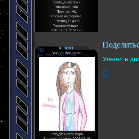
Сообщений:
3577
Уважение:
+80
Позитив:
+61
Провел на форуме:
1 месяц 11 дней
Последний визит:
2016-08-30 21:23:22
Поделить
KESTREL
Главная блондинка
Улетел в да
0
Откуда:
Центр Мира
Зарегистрирован
: 2008-03-16