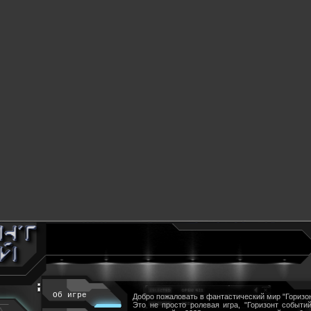
Об игре
Добро пожаловать в фантастический мир "Горизон
Это не просто ролевая игра, "Горизонт событий