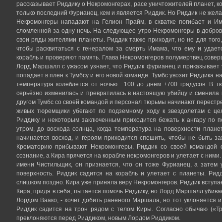
рассказывает Риддику о Некромонгерах, расе уничтожителей планет, ко
только последний Фурианец, кем и является Риддик. Но Риддик не жела
Некромонгеры нападают на Гелион Прайм, в схватке погибает и И
сломленной за одну ночь. На следующее утро Некромонгеры в добро
свои ряды жителями планеты. Риддик также приходит, но не для того
чтобы расквитаться с генералом за смерть Имама, что ему и удает
корабль и проверяют память. Глава Некромонгеров полумертвец сове
Лорд Маршалл с ужасом узнает, что Риддик фурианец и приказывает 
попадает в плен к Тумбсу и его новой команде. Тумбс увозит Риддика 
температура колеблется от ночью −100 до днем +700 градусов. В т
серьёзно изменилась и превратилась в настоящую убийцу и сменила и
другом Тумбс со своей командой и персонал тюрьмы начинают перестре
живых тюремщики убегают по подземному ходу к звездолетам с цел
Риддику и некоторым заключенным приходится бежать к ангару по п
утром, до восхода солнца, когда температура на поверхности план
начинается восход, и героям приходится спешить, чтобы не быть з
Крематорию прибывают Некромонгеры. Риддик со своей командой 
сознание, а Кира прячется на корабле некромонгеров и улетает с ними
имени Чистильщик, он признается, что он тоже Фурианец, а затем 
поверхность. Риддик садится на корабль и улетает с планеты. Рид
слишком поздно. Кира уже приняла веру Некромонгеров. Риддик вступа
Кира, придя в себя, пытается помочь Риддику, но Лорд Маршалл убивае
Лордом Ваако, - хочет добить раненого Маршала, но тот уклоняется 
Риддик садится на трон рядом с телом Киры. Согласно обычаю («Т
преклоняются перед Риддиком, новым Лордом Риддиком.