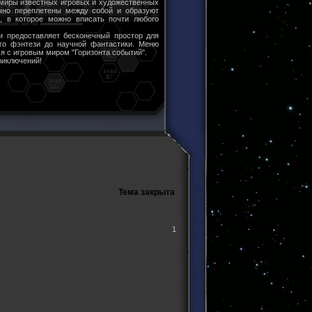
 миры известных игровых и художественных
чно переплетены между собой и образуют
ы, в которое можно вписать почти любого
и предоставляет бесконечный простор для
ого фэнтези до научной фантастики. Меню
я с игровым миром "Горизонта событий".
риключений!
Тема закрыта
1