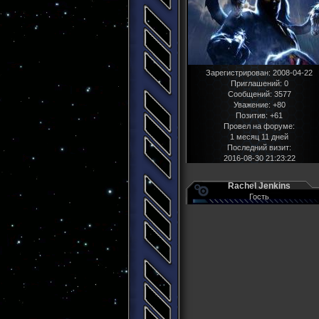
Зарегистрирован
: 2008-04-22
Приглашений:
0
Сообщений:
3577
Уважение:
+80
Позитив:
+61
Провел на форуме:
1 месяц 11 дней
Последний визит:
2016-08-30 21:23:22
Rachel Jenkins
Гость