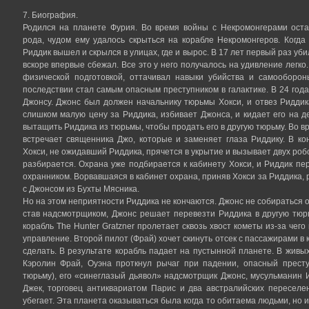
7. Биография.
Родился на планете Фурия. Во время войны с Некромонгерами оста
рода, чудом ему удалось скрыться на корабле Некромонгеров. Когда
Риддик вышел и скрылся в улицах, где и вырос. В 17 лет первый раз уби
вскоре впервые сбежал. Все это у него получалось на удивление легк
физической подготовкой, оттачивал навыки убийства и самооборон
последствии стал самым опасным преступником в галактике. В 24 года
Джонсу. Джонс был должен начальнику тюрьмы Хокси, и отвез Риддик
слишком малую цену за Риддика, избивает Джонса, и кидает его на д
вытащить Риддика из тюрьмы, чтобы продать его в другую тюрьму. Во 
встречает священника Джо, которые и заменяет глаза Риддику. В ко
Хокси, не ожидавший Риддика, прячется в укрытие и вызывает двух роб
разбирается. Охрана уже подбирается к кабинету Хокси, и Риддик пе
охранником. Ворвавшаяся в кабинет охрана, приняв Хокси за Риддика, 
с Джонсом из Бухты Мясника.
Но на этом неприятности Риддика не кончаются. Джонс не собираться о
став надсмотрщиком, Джонс решает перевезти Риддика в другую тюр
корабль The Hunter Gratzner пролетает сквозь хвост кометы из-за чег
управление. Второй пилот (Фрай) хочет скинуть отсек с пассажирами в к
сделать. В результате корабль падает на пустынной планете. В живых
Кэролин Фрай, Оуэна проткнул рычаг при падении, опасный престу
тюрьму), его «синеглазый дьявол» надсмотрщик Джонс, мусульманин 
Джек, торговец антиквариатом Парис и два австралийских переселе
убегает. Эта планета оказываться была когда то обитаема людьми, но и