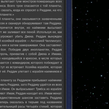
р вылетают тучи монстров пожирающих всех
онса. Всего трое спасаются с той планеты,
сказать, когда их спросят о Риддике, на что
 планете.»
ой планеты, они оказываются захваченными
сек и сканируя обнаруживают там Риддика.
прячется внутри, но наёмники высылают
т же заливает все пеной. Используя ее, как
 угрожает убить Джека. Риддик вынужден
ой хозяйкой корабля — Антонией Чиллингуот,
а них и затем замораживая. Она заставляет
 боя. Победив двух инопланетян, Риддик
рочь, прихватив с собой Джека и Имама.
е находившийся в криосне, в числе которых
ечается с командиром, которого побеждает в
тут их встречает Хозяйка корабля, которая
т её. Риддик улетает с корабля наемников и
а планету за Риддиком прибывают наёмники
ать Риддика, зато Риддику удаётся их всех
чал Имам. Он выбрасывает Тумбса из корабля
ивот Имам, Риддик находит его. Имам женат
 единственным шансом заставить Риддика
теперь оказалась в тюрьме под названием
вительницей расы Четырёх стихий, которая