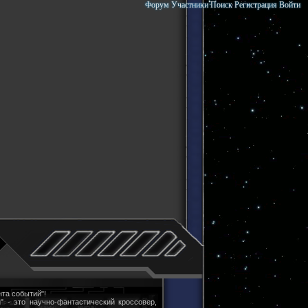
Форум
Участники
Поиск
Регистрация
Войти
та событий"!
" - это научно-фантастический кроссовер,