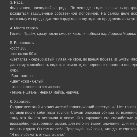
3. Раса.
Фьюрианец, последний из рода. По легенде в один не очень прекр
рождаться задушенные собственной поповиной. На самом деле всю
поскольку их предвадителю лорду маршалу гадалка предсказала смерт
4. Место старта.
Гелион Прайм, сразу после смерти Киры, и победы над Лордом Маршал
5. Внешность.
-рост 188
-вес около 90 кг
-цвет глаз - серебристый. Глаза не свои, во время побеза из Бухты м
дает ему способность видеть в темноте, не переносит прямого попад
очки.
-Брит наголо
-Цвет кожи - белый.
-телосложение атлетическое.
-Темные штаны, Черная майка, наручи.
6. Характер.
Риддик жестокий и эгоистический галактический преступник. Нет такого
оставив после себя горы трупов. Самый опасный убийца во вселенной
тому что бы его оставили в покое. Кто нарушает его спокойствие 
враждебно настроенная армия, для него не имеет значение. Для него
понятия друга. Он сам по себе. Прирождённый воин, никогда не сдаться
"Я могу сбежать откуда угодно."