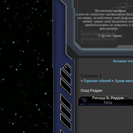
"Вселенная огромна,
и это ее свойство чрезвычайно де
на нервы, вследствие чего больш
людей, храня свой душевный пок
предпочитают не помнить о 
масштабах."
© Дуглас Адамс
Активные тем
Страница:
1
»
Горизонт событий
»
Архив анке
Лорд Риддик
Ричард Б. Риддик
Гость