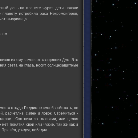
асный день на планете Фурия дети начали
 планету истребила раса Некромонгеров,
ь от Фьюрианца.
лом.
ясников их ему заменяет священник Джо. Это
ания света на глаза, носит солнцезащитные
 места откуда Риддик не смог бы сбежать, не
, расчётлив, силен и ловок. Стремиться к
умирает. Охотники за головами, или целая
 нет понятия свои или чужие, так же как и
. Пришёл, увидел, победил.