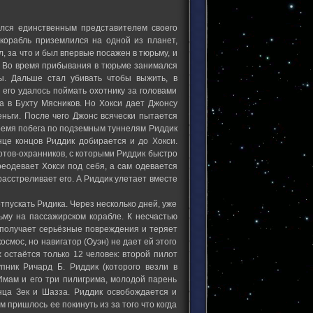
лся единственным представителем своего
 корабль приземлился на одной из планет,
л, за что и был впервые посажен в тюрьму, и
о. Во время прибывания в тюрьме занимался
ы. Дальше стал убивать чтобы выжить, в
 его удалось поймать охотнику за головами
а в Бухту Мясников. Но Хокси дает Джонсу
еньги. После чего Джонс всячески пытается
время побега по подземным туннелям Риддик
нце концов Риддик добирается и до Хокси.
отов-охранников, с которыми Риддик быстро
реодевает Хокси под себя, а сам одевается
расстреливает его. А Риддик улетает вместе
тпускать Ридика. Через несколько дней, уже
ьму на пассажирском корабле. К несчастью
о получает серьёзные повреждения и теряет
осмос, но навигатор (Оуэн) не дает ей этого
 остаётся только 12 человек: второй пилот
пник Ричард Б. Риддик (которого везли в
Имам и его три пилигрима, молодой парень
нца Зек и Шазза. Риддик освобождается и
м пришлось ее покинуть из за того что когда