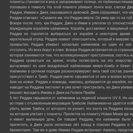
планеты становятся в ряд и загораживают солнце, из глубинных пеще
попавших в темноту. На этой планете убивают почти всег, считая Дж
Риддик, Иммам и Джек, оказавшияся девочкой. Джек спрашивает, что им 
Риддик отвечает: «Скажите им, что Риддик мёртв. Он умер где-то на той
Вскоре после того, как Риддик, Джек и Имам в улетели со злосчастн
блуждающим кораблём наёмников. Корабль доставляют в вакуумный от
Риддик не торопится выбираться из корабля и некоторое время 
карательный отряд. Риддик ломает огнетушитель, который в вакууме ту
прикрытие, Риддик убивает несколько наёмников, но один из них
отступить. Их всех берут в плен. Вскоре Риддик встречается со странн
которая занимается тем, что коллекционирует преступников, охотясь н
Риддика сражаться на арене, чтобы посмотреть на его искусство
вытаскивает из шеи внедрённый наёмниками микро-бомбу и бежит п
Наёмники в срочном порядке расконсервируют весь свой состав, ране
присустствует и Тумбс. Риддик умело скрывается от них и вскоре встр
бою на ножах. Риддик и команда, наконец, добираются до корабля, но 
наводит на Риддика пистолет и уже хочет пристрелить, но Джек убивае
решает высадить Имама и Джек на Гелион Прайм.
5 лет Риддик скрывался от наёмников на ледяной планете UV 6. Но н
во главе с отъявленным мерзавцем Тумбсом. Наёмникам не удаётся пойм
убить, кроме Тумбса, от которого он узнает, что охоту на Риддика на
на котором улетает с планеты. Прилетев на планету Новая Мекка где ж
и имеет маленькую дочь. Он говорит Риддику, что наёмники были
прилететь, а Джек ушла несколько лет назад в поисках Риддика и 
Крематория. Там же в доме Имама Риддик встречает Аереон, предста