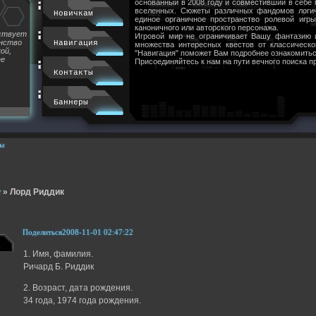
основанный в 2008 году и совместивший в себе
вселенных. Сюжеты различных фандомов логи
Новичкам
единое органичное пространство ролевой игр
каноничного или авторского персонажа.
йствует
Игровой мир не ограничивает Вашу фантазию 
инство
Навигация
множества интересных квестов от классическ
ой,
"Навигация" поможет Вам подробнее ознакомитьс
ее
Присоединяйтесь к нам на пути вечного поиска п
Контакты
Баннеры
ы
т
»
Лорд Риддик
Поделиться
2008-11-01 02:47:22
1. Имя, фамилия.
Ричард Б. Риддик
2. Возраст, дата рождения.
34 года, 1974 года рождения.