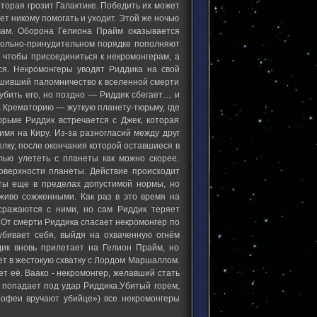
торая грозит Галактике. Победить их может
ет никому помогать и уходит. Этой же ночью
мам. Оборона Гелиона Прайм оказывается
вольно-принудительном порядке пополняют
, чтобы присоединиться к некромонгерам, а
ся. Некромонгеры уводят Риддика на свой
ршивший паломничество к вселенной смерти
убить его, но поздно — Риддик сбегает… и
на Крематорию — жуткую планету-тюрьму, где
юрьме Риддик встречается с Джек, которая
мя на Киру. Из-за разногласий между друг
лку, после окончания которой оставшиеся в
ью улететь с планеты как можно скорее.
оверхности планеты. Действие происходит
еты еще в пределах допустимой нормы, но
аживо сожженными. Как раз в это время на
сражаются с ними, но сам Риддик теряет
. От смерти Риддика спасает некромонгер по
убивает себя, выйдя на охваченную огнём
дик вновь прилетает на Гелион Прайм, но
ет в жестокую схватку с Лордом Маршаллом.
т её. Ваако - некромонгер, желавший стать
и попадает под удар Риддика.Убитый горем,
рофеи вручают убийце») все некромонгеры