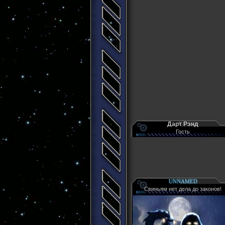
Дарт Рэнд
Гость
UNNAMED
Свиньям нет дела до законов!