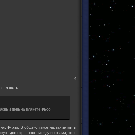
4
ия планеты.
расный день на планете Фьюр
 как Фурия. В общем, такое название мы и
вует договоренность между игроками, что в