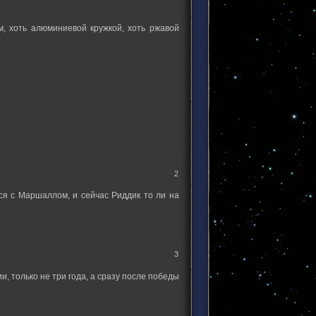
, хоть алюминиевой кружкой, хоть ржавой
2
лся с Маршаллом, и сейчас Риддик то ли на
3
и, только не три года, а сразу после победы