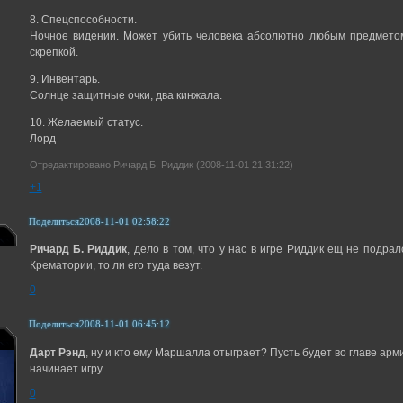
8. Спецспособности.
Ночное видении. Может убить человека абсолютно любым предметом
скрепкой.
9. Инвентарь.
Солнце защитные очки, два кинжала.
10. Желаемый статус.
Лорд
Отредактировано Ричард Б. Риддик (2008-11-01 21:31:22)
+1
Поделиться
2008-11-01 02:58:22
Ричард Б. Риддик
, дело в том, что у нас в игре Риддик ещ не подра
Крематории, то ли его туда везут.
0
Поделиться
2008-11-01 06:45:12
Дарт Рэнд
, ну и кто ему Маршалла отыграет? Пусть будет во главе арми
начинает игру.
0