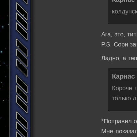
колдунс
Ага, это, ти
P.S. Сори з
Ладно, а теп
Карнас 
Короче 
только л
*Поправил о
Мне показал