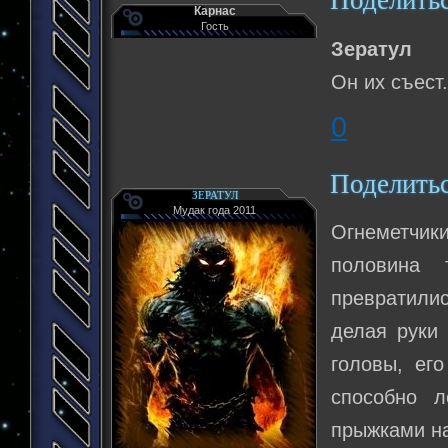
Поделить
Карнас
Гость
Зератул
Он их съест
0
Поделить
ЗЕРАТУЛ
Мудак года 2011
Огнеметчик
половина 
превратили
делая руки
головы, ег
способно л
прыжками на