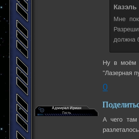
Казэль 
Мне пок
Разреши
должна 
Ну в моём 
"Лазерная п
0
Поделить
Адмирал Ириан
Гость
А чего там
разлеталось