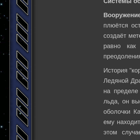
Системы о
Вооружени
плюётся ос
создаёт мет
равно как
преодолени
История "ко
Ледяной Дра
на пределе
льда, он вы
оболочки Ка
ему находит
этом случа