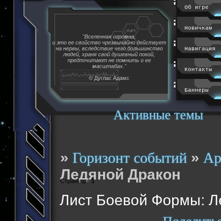
Об игре
Новичкам
"Вселенная огромна,
и это ее свойство чрезвычайно действует
на нервы, вследствие чего большинство
Навигация
людей, храня свой душевный покой,
предпочитают не помнить о ее
масштабах."
Контакты
© Дуглас Адамс
Баннеры
Активные темы
»
»
Горизонт событий
Ар
Ледяной Дракон
Страница:
1
Лист Боевой Формы: Л