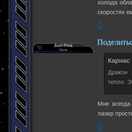
холода обл
скоростях е
0
Поделить
Дарт Рэнд
Гость
Карнас 
Дракон 
тепло. Э
Мне всегда 
лазер прост
0