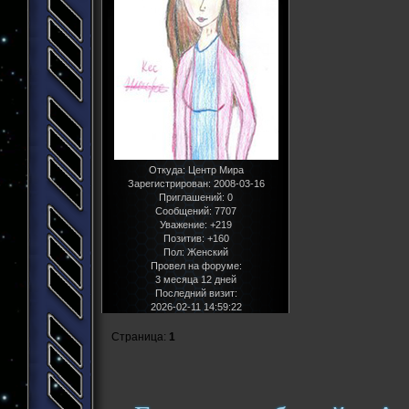
Откуда:
Центр Мира
Зарегистрирован
: 2008-03-16
Приглашений:
0
Сообщений:
7707
Уважение:
+219
Позитив:
+160
Пол:
Женский
Провел на форуме:
3 месяца 12 дней
Последний визит:
2026-02-11 14:59:22
Страница:
1