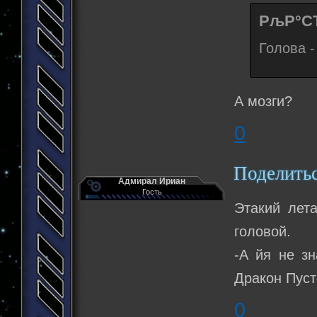
РљР°СЂ
Голова -
А мозги?
0
Поделить
Адмирал Ириан
Гость
Этакий лет
головой.
-А йя не з
Дракон Пуст
0