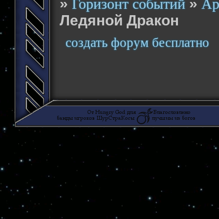
»
»
Горизонт событий
Ар
Ледяной Дракон
создать форум бесплатно