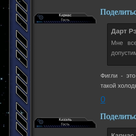
Поделить
Карнас
Гость
Дарт Рэ
Мне все
допусти
Фигли - это
такой холод
0
Поделить
Казэль
Гость
Карнас 