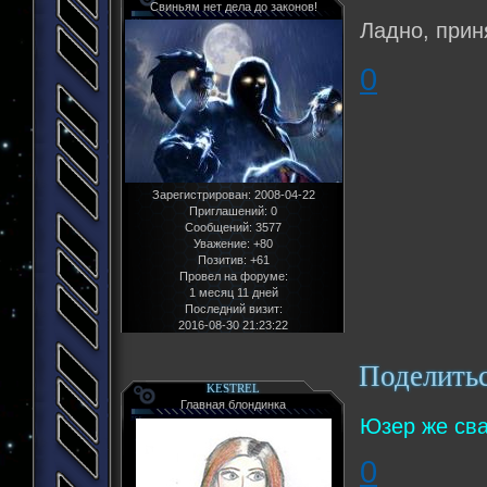
Свиньям нет дела до законов!
Ладно, прин
0
Зарегистрирован
: 2008-04-22
Приглашений:
0
Сообщений:
3577
Уважение:
+80
Позитив:
+61
Провел на форуме:
1 месяц 11 дней
Последний визит:
2016-08-30 21:23:22
Поделить
KESTREL
Главная блондинка
Юзер же сва
0