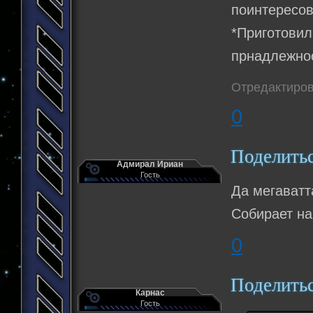
поинтересов
*Приготовил
прнадлежнос
Отредактирова
0
Поделить
Адмирал Ириан
Гость
Да мегаватта
Собирает на
0
Поделить
Карнас
Гость