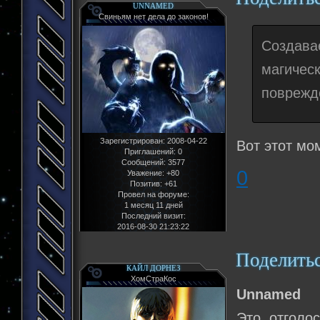
UNNAMED
Свиньям нет дела до законов!
Создава
магиче
поврежд
Зарегистрирован
: 2008-04-22
Вот этот мо
Приглашений:
0
Сообщений:
3577
0
Уважение:
+80
Позитив:
+61
Провел на форуме:
1 месяц 11 дней
Последний визит:
2016-08-30 21:23:22
Поделить
КАЙЛ ДОРНЕЗ
ХомСтраКос
Unnamed
Это отголо