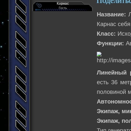
Поделить
Карнас
Гость
Название:
Л
Карнас себя
Класс:
Исход
Функции:
Ав
Линейный 
есть 36 мет
половиной м
Автономнос
Экипаж, м
Экипаж, по
Тип генерат