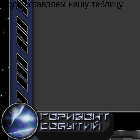
Cюда вставляем нашу таблицу