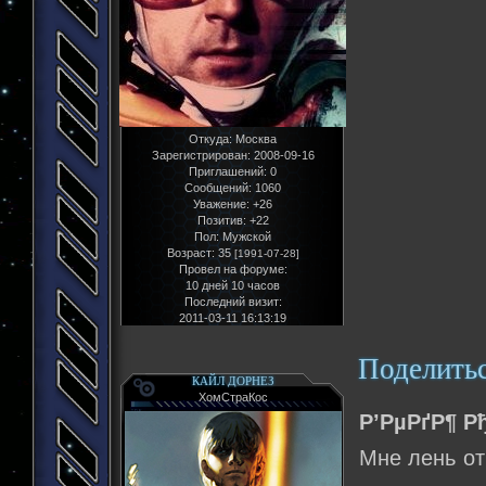
Откуда:
Москва
Зарегистрирован
: 2008-09-16
Приглашений:
0
Сообщений:
1060
Уважение:
+26
Позитив:
+22
Пол:
Мужской
Возраст:
35
[1991-07-28]
Провел на форуме:
10 дней 10 часов
Последний визит:
2011-03-11 16:13:19
Поделить
КАЙЛ ДОРНЕЗ
ХомСтраКос
Р’РµРґР¶ Р
Мне лень от