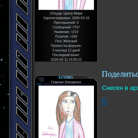
Откуда:
Центр Мира
Зарегистрирован
: 2008-03-16
Приглашений:
0
Сообщений:
7707
Уважение:
+219
Позитив:
+160
Пол:
Женский
Провел на форуме:
3 месяца 12 дней
Последний визит:
2026-02-11 14:59:22
Поделить
KESTREL
Главная блондинка
Снесен в ар
0