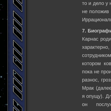
то и дело у
не положив 
Иррациональ
7. Биограф
Карнас роди
характерн
сотруднико
котором ко
пока не про
разнос, гро
Мрак (далее
я опущу). Д
он послу