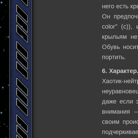
него есть к
Он предпочи
color” (c)
крыльям не
Обувь носит
портить.
6. Характер
Хаотик-не
неуравновеш
даже если э
внимания –
своим проис
подчеркивае