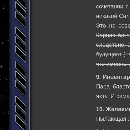
сочетании с
никакой Си
Это не сов
Карнас бегл
следствие 
будущего (н
что именно 
9. Инвентар
Пара бласте
яхту. И сам
10. Желаем
Пылающая л