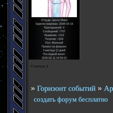
Откуда:
Центр Мира
Зарегистрирован
: 2008-03-16
Приглашений:
0
Сообщений:
7707
Уважение:
+219
Позитив:
+160
Пол:
Женский
Провел на форуме:
3 месяца 12 дней
Последний визит:
2026-02-11 14:59:22
Страница:
1
»
»
Горизонт событий
Ар
создать форум бесплатно