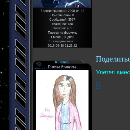
Зарегистрирован
: 2008-04-22
Приглашений:
0
Сообщений:
3577
Уважение:
+80
Позитив:
+61
Провел на форуме:
1 месяц 11 дней
Последний визит:
2016-08-30 21:23:22
Поделить
KESTREL
Главная блондинка
Улетел вмес
0