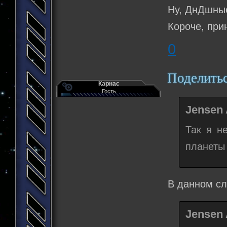
Ну, ДнДшные
Короче, при
0
Поделить
Карнас
Гость
Jensen 
Так я н
планеты 
В данном сл
Jensen 