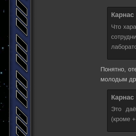
Карнас 
Что хар
сотруд
лаборат
Понятно, от
молодым дра
Карнас 
Это даё
(кроме +