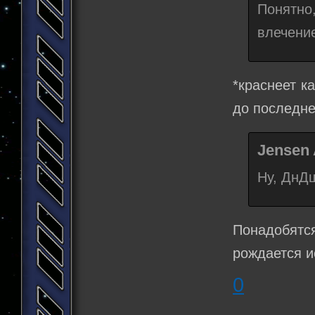
Понятно
влечени
*краснеет к
до последне
Jensen 
Ну, ДнДш
Понадобятся
рождается и
0