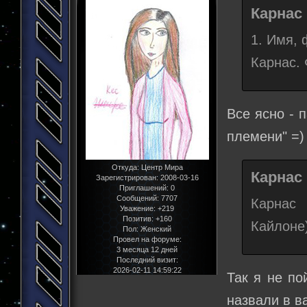
Карнас 
1. Имя,
Карнас. 
Все ясно - п
племени" =)
Откуда:
Центр Мира
Карнас 
Зарегистрирован
: 2008-03-16
Приглашений:
0
Сообщений:
7707
Карнас 
Уважение:
+219
Позитив:
+160
Кайлоне)
Пол:
Женский
Провел на форуме:
3 месяца 12 дней
Последний визит:
2026-02-11 14:59:22
Так я не по
назвали в в