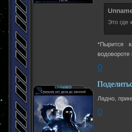
Unname
Это где 
*Пырится 
водовороте
0
Поделить
UNNAMED
Свиньям нет дела до законов!
Ладно, прин
0