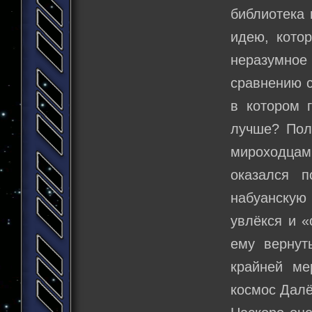
библиотека
идею, кото
неразумное
сравнению с
в котором 
лучше? Поле
мироходцам
оказался п
набуанскую
увлёкся и «
ему вернут
крайней ме
космос Далё