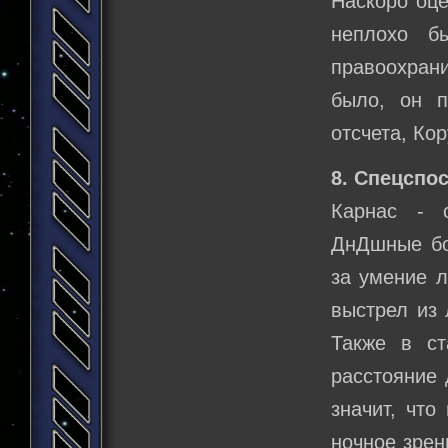
Наскоро оце
неплохо б
правоохран
было, он п
отсчета, Кор
8. Спецспо
Карнас - 
ДнДшные бо
за умение л
выстрел из 
Также в ст
расстояние 
значит, что
ночное зрен