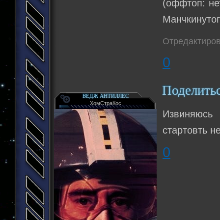
(оффтоп: не
Манчкинутог
Отредактиров
0
Поделить
ВЕДЖ АНТИЛЛЕС
ХомСтраКос
Извиняюсь 
стартовть н
0