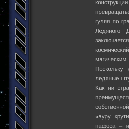
конструкци
превращать
гуляя по гр
Ледяного 
заключается
космическ
магически
Поскольку 
ледяные шту
Как ни стра
преимуществ
собственной
«ауру крут
пафоса – н