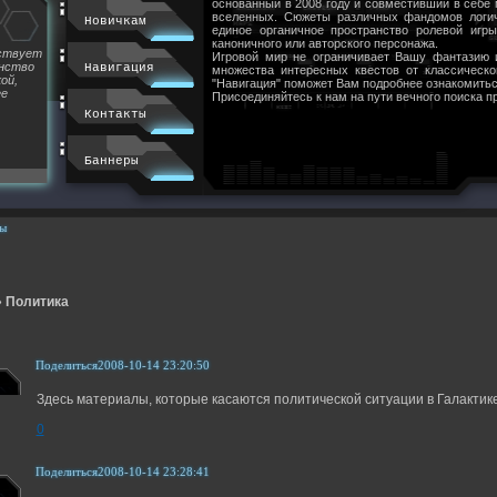
основанный в 2008 году и совместивший в себе
вселенных. Сюжеты различных фандомов логи
Новичкам
единое органичное пространство ролевой игр
каноничного или авторского персонажа.
йствует
Игровой мир не ограничивает Вашу фантазию 
инство
Навигация
множества интересных квестов от классическ
ой,
"Навигация" поможет Вам подробнее ознакомитьс
ее
Присоединяйтесь к нам на пути вечного поиска п
Контакты
Баннеры
ы
»
Политика
Поделиться
2008-10-14 23:20:50
Здесь материалы, которые касаются политической ситуации в Галактике
0
Поделиться
2008-10-14 23:28:41