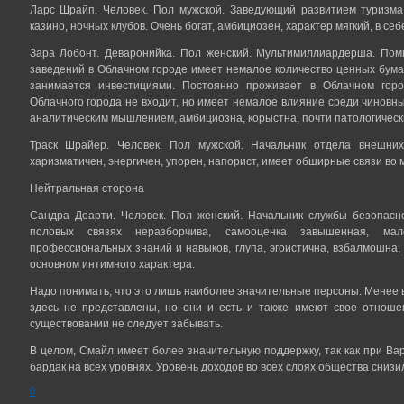
Ларс Шрайп. Человек. Пол мужской. Заведующий развитием туризма 
казино, ночных клубов. Очень богат, амбициозен, характер мягкий, в се
Зара Лобонт. Деваронийка. Пол женский. Мультимиллиардерша. Пом
заведений в Облачном городе имеет немалое количество ценных бум
занимается инвестициями. Постоянно проживает в Облачном горо
Облачного города не входит, но имеет немалое влияние среди чиновных
аналитическим мышлением, амбициозна, корыстна, почти патологически
Траск Шрайер. Человек. Пол мужской. Начальник отдела внешних
харизматичен, энергичен, упорен, напорист, имеет обширные связи во 
Нейтральная сторона
Сандра Доарти. Человек. Пол женский. Начальник службы безопасно
половых связях неразборчива, самооценка завышенная, мало
профессиональных знаний и навыков, глупа, эгоистична, взбалмошна, 
основном интимного характера.
Надо понимать, что это лишь наиболее значительные персоны. Менее
здесь не представлены, но они и есть и также имеют свое отноше
существовании не следует забывать.
В целом, Смайл имеет более значительную поддержку, так как при Ва
бардак на всех уровнях. Уровень доходов во всех слоях общества снизи
0