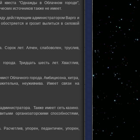
й квеста "Однажды в Облачном городе",
ческих источников также не имеет.
ежду действующим администратором Варго и
обостряется и грозит вылиться в силовой
. Сорок лет. Алчен, слабоволен, труслив,
 города. Тридцать шесть лет. Хвастлив,
омист Облачного города. Амбициозна, хитра,
ажительна, неуживчива. Имеет связи на
 администратора. Также имеет сеть казино.
звитыми организаторскими способностями,
. Расчетлив, упорен, педантичен, упорен,