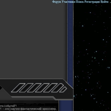
Форум
Участники
Поиск
Регистрация
Войти
та событий"!
" - это научно-фантастический кроссовер,