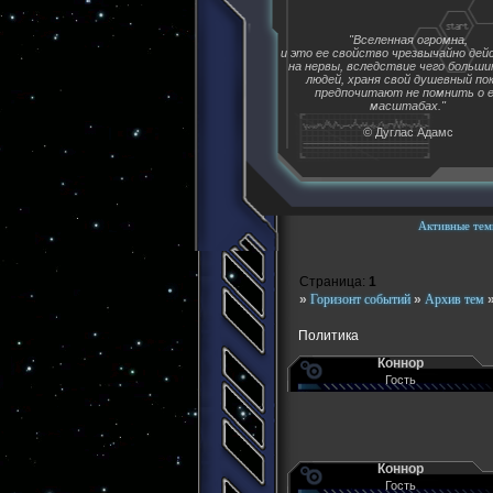
"Вселенная огромна,
и это ее свойство чрезвычайно де
на нервы, вследствие чего больш
людей, храня свой душевный пок
предпочитают не помнить о 
масштабах."
© Дуглас Адамс
Активные тем
Страница:
1
»
Горизонт событий
»
Архив тем
Политика
Коннор
Гость
Коннор
Гость