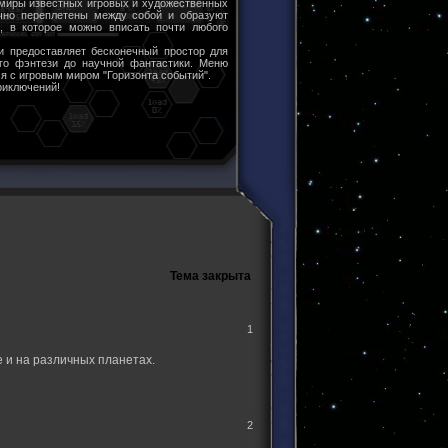
 миры известных игровых и художественных
чно переплетены между собой и образуют
ы, в которое можно вписать почти любого
и предоставляет бесконечный простор для
ого фэнтези до научной фантастики. Меню
я с игровым миром "Горизонта событий".
риключений!
Тема закрыта
1
 и на различных планетах.
2