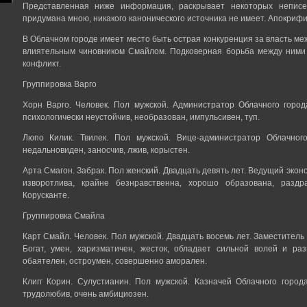
Представленная ниже информация, раскрывает некоторых неписе
придумана мною, никакого канонического источника не имеет. Апокрифи
В Облачном городе имеет место быть острая конкуренция за власть м
влиятельным чиновником Смайлом. Подковерная борьба между ними 
конфликт.
Группировка Варго
Хорн Варго. Человек. Пол мужской. Администратор Облачного города
психологически неустойчив, необразован, импульсивен, туп.
Люпо Килик. Твилек. Пол мужской. Вице-администратор Облачного
недальновиден, заносчив, лжив, корыстен.
Арта Смагон. Забрак. Пол женский. Двадцать девять лет. Ведущий экон
изворотлива, крайне безнравственна, хорошо образована, раздр
Корусканте.
Группировка Смайла
Карт Смайл. Человек. Пол мужской. Двадцать восемь лет. Заместитель
Богат, умен, харизматичен, жесток, обладает сильной волей и ра
обаятелен, остроумен, совершенно аморален.
Клигг Корин. Сулустианин. Пол мужской. Казначей Облачного города
трудолюбив, очень амбициозен.