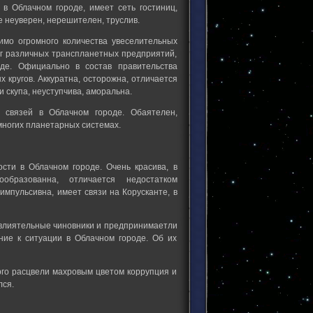
в Облачном городе, имеет сеть гостиниц,
бе неуверен, нерешителен, труслив.
имо огромного количества увеселительных
аг различных транспланетных предприятий,
де. Официально в состав правительства
 кругов. Аккуратна, осторожна, отличается
 скупа, неуступчива, аморальна.
 связей в Облачном городе. Обаятелен,
многих планетарных системах.
сти в Облачном городе. Очень красива, в
образованна, отличается недостатком
импульсивна, имеет связи на Корусканте, в
 влиятельные чиновники и предпринимаетли
ние к ситуации в Облачном городе. Об их
рго расцвели махровым цветом коррупция и
лся.