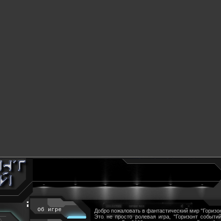
Об игре
Добро пожаловать в фантастический мир "Горизон
Это не просто ролевая игра, "Горизонт событий