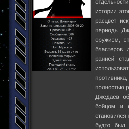
отдельности
истории это
расцвет ис
Откуда:
Доминария
Зарегистрирован
: 2008-09-20
периоды Дж
Приглашений:
0
Сообщений:
366
оружием, с
Уважение:
+17
Позитив:
+23
Пол:
Мужской
бластеров 
Возраст:
88
[1938-07-05]
Провел на форуме:
ранней ст
3 дня 8 часов
Последний визит:
использоват
2021-01-26 17:47:33
противника
полностью 
Джедаев об
бойцом и 
становился 
будто был