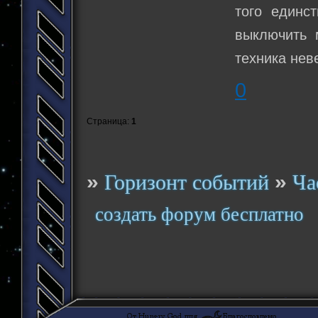
того единс
выключить 
техника нев
0
Страница:
1
»
»
Горизонт событий
Ча
создать форум бесплатно