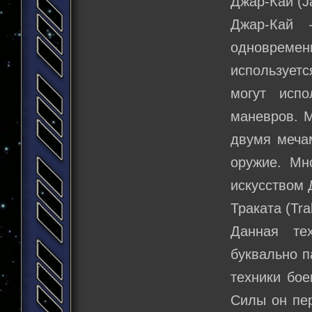
Джар-Кай (Ja
Джар-Кай 
одновреме
используетс
могут исп
маневров. М
двумя мечам
оружие. Мн
искусством 
Траката (Tra
Данная те
буквально 
техники бое
Силы он пер