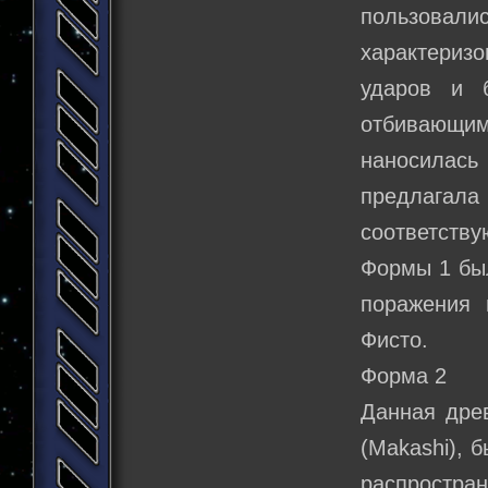
пользова
характеризо
ударов и 
отбивающим 
наносилась
предлагала
соответств
Формы 1 был
поражения 
Фисто.
Форма 2
Данная дре
(Makashi), 
распростра