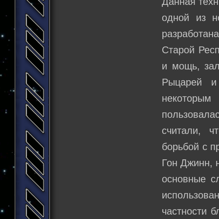
Данная техн
одной из н
разработан
Старой Респ
и мощь, за
Рыцарей и
некоторым
пользовалас
считали, ч
борьбой с п
Гон Джинн, 
основные сл
использов
частности б