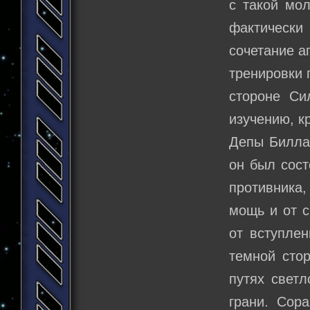
с такой мол
фактически
сочетание а
тренировки 
стороне Си
изучению, к
Депы Билла
он был сост
противника,
мощь и от с
от вступлен
темной стор
путях свет
грани. Сор