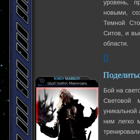
уровень, п
новыми, со
Темной Сто
Ситов, и вы
области.
0
Поделить
SORIN MARKOV
ШурСтраКос-Мироходец
Бой на свет
Световой 
уникальной 
ним легко 
тренировали