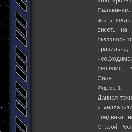
игнорирова
Падаванам.
знать, когда
висеть на 
оказалось т
правильно
необходим
решения, н
Силе.
Форма 1
Данная техн
и «идеализ
поединка 
Старой Респ