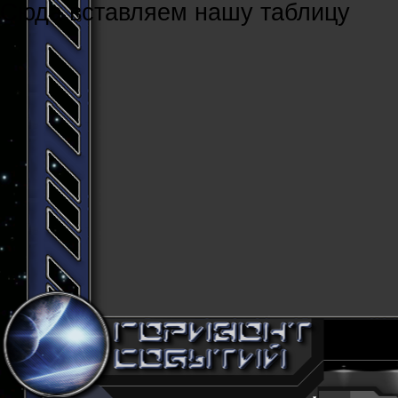
Cюда вставляем нашу таблицу