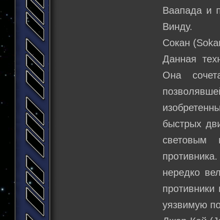
Ваапада и п
Винду.
Сокан (Soka
Данная тех
Она сочет
позволявшей
изобретенн
быстрых дв
световым 
противника.
нередко вел
противники 
уязвимую п