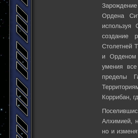
Зарождение
Ордена Си
используя 
создание 
Столетней 
и Орденом
умения вс
пределы Г
Территори
Коррибан, г
Поселившис
Алхимией, н
но и изменя