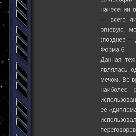
нанесении в
— всего ли
огневую м
(позднее — 
Форма 6
Данная тех
являлась о
мечом. Во в
наиболее 
использован
ее «диплома
использова
переговор