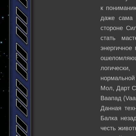
к пониманию
даже сама 
стороне Си
стать мас
энергичное 
ошеломляющ
логически
нормальной 
Мол, Дарт С
Ваапад (Vaa
Данная тех
Балка неза
честь живот