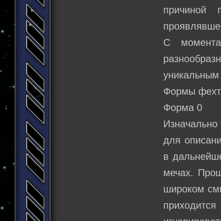
причиной п
проявлявше
С момента
разнообразн
уникальным 
Формы фехт
Форма 0
Изначально
для описани
в дальнейше
мечах. Прощ
широком смы
приходитс