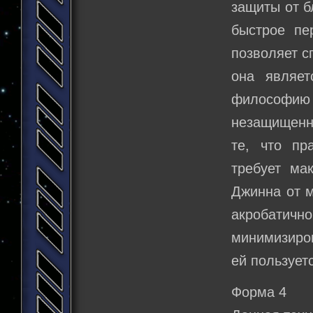
защиты от б
быстрое пе
позволяет с
она являет
философию
незащищенно
те, что пр
требует ма
Джинна от м
акробатичн
минимизиро
ей пользует
Форма 4