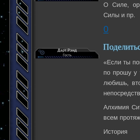
О Силе, ор
Силы и пр.
0
Поделить
Дарт Рэнд
Гость
«Если ты по
по прошу у 
любишь, вто
непосредств
Алхимия Сит
всем протяж
История