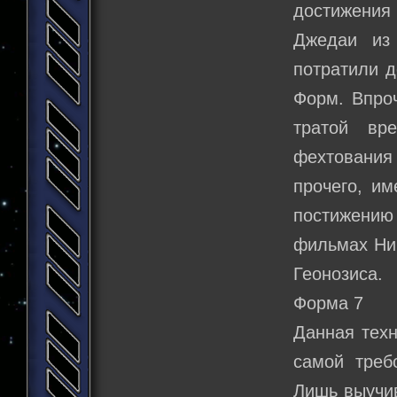
достижения 
Джедаи из
потратили д
Форм. Впро
тратой вр
фехтования 
прочего, им
постижению 
фильмах Ни
Геонозиса.
Форма 7
Данная техн
самой треб
Лишь выучив