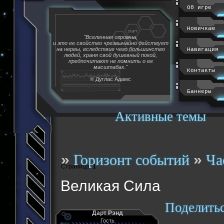
Об игре
Новичкам
"Вселенная огромна,
и это ее свойство чрезвычайно действует
на нервы, вследствие чего большинство
Навигация
людей, храня свой душевный покой,
предпочитают не помнить о ее
масштабах."
Контакты
© Дуглас Адамс
Баннеры
Активные темы
»
»
Горизонт событий
Ча
Страница:
1
Великая Сила
Поделить
Дарт Рэнд
Гость