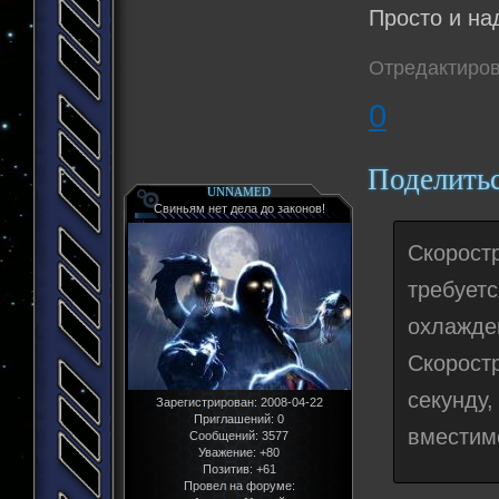
Просто и на
Отредактиров
0
Поделить
UNNAMED
Свиньям нет дела до законов!
Скоростр
требуе
охлажден
Скорост
секунду,
Зарегистрирован
: 2008-04-22
Приглашений:
0
вместимо
Сообщений:
3577
Уважение:
+80
Позитив:
+61
Провел на форуме: