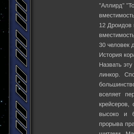
"Аллирд" "Т
вместимость
12 Дроидов 
вместимость
30 человек 
История кор
Назвать эту
линкор. Сп
большинст
вселяет пе
крейсеров, 
высоко и 
прорыва пр
щитами. Ма