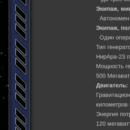
Экипаж, м
Автономен
Экипаж, по
Один операт
Тип генерат
НирАра-23 п
Мощность ге
500 Мегават
Двигатель:
Гравитаци
километров 
Энергия пот
120 мегават