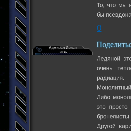
То, что мы 
бы псевдона
0
Поделить
Адмирал Ириан
Гость
Ледяной эт
очень теп
радиация.
Монолитный 
Либо монол
это просто 
бронелисты 
Другой вари