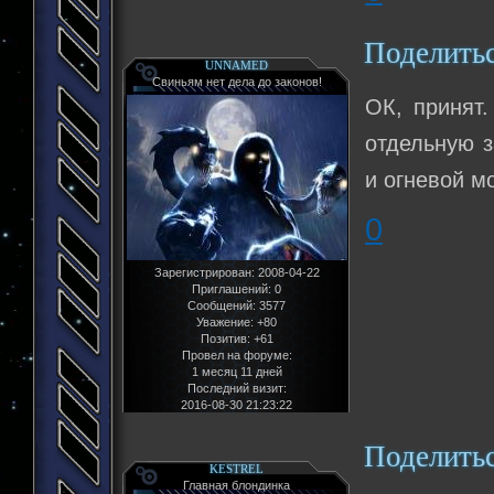
Поделить
UNNAMED
Свиньям нет дела до законов!
ОК, принят.
отдельную з
и огневой м
0
Зарегистрирован
: 2008-04-22
Приглашений:
0
Сообщений:
3577
Уважение:
+80
Позитив:
+61
Провел на форуме:
1 месяц 11 дней
Последний визит:
2016-08-30 21:23:22
Поделить
KESTREL
Главная блондинка