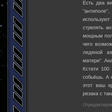
Есть два в
"антиполе",
используют
стрелять ан
мощным поле
чего возмо
ледяной ва
матери". Ан
Кстати 100
собьёшь. А 
этот ваш к
резака с та
Отредактиров