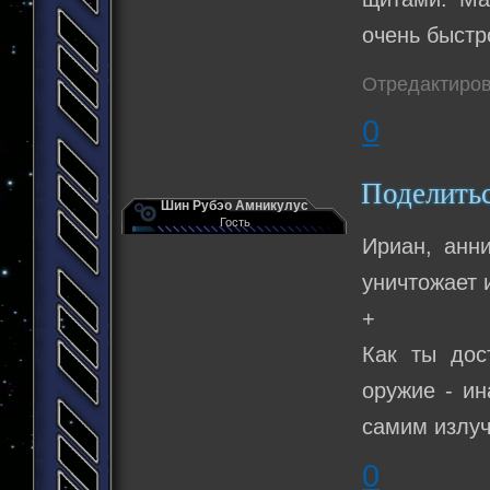
очень быстр
Отредактиров
0
Поделить
Шин Рубэо Амникулус
Гость
Ириан, анн
уничтожает 
+
Как ты дос
оружие - ин
самим излуч
0