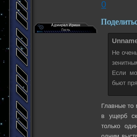
0
Поделить
Адмирал Ириан
Гость
Unname
Не очен
зенитны
Если мо
бьют пр
Главные то 
в ущерб ск
только оди
одним выстр