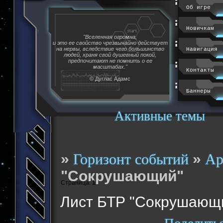
Об игре
Новичкам
"Вселенная огромна,
и это ее свойство чрезвычайно действует
на нервы, вследствие чего большинство
Навигация
людей, храня свой душевный покой,
предпочитают не помнить о ее
масштабах."
Контакты
© Дуглас Адамс
Баннеры
Активные темы
»
»
Горизонт событий
Ар
"Сокрушающий"
Страница:
1
Лист БТР "Сокрушающ