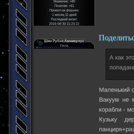
Уважение:
+80
Позитив:
+61
Провел на форуме:
1 месяц 11 дней
Последний визит:
2016-08-30 21:23:22
Поделить
Шин Рубэо Амникулус
Гость
А как э
попадани
Маленький 
Вакуум не 
корабли - м
Кузьку де
панциря+ра