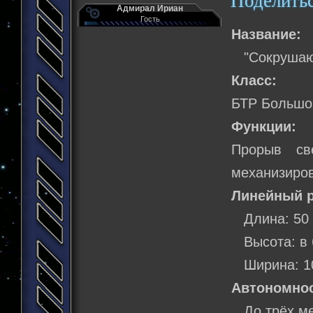
Поделить
Адмирал Ириан
Гость
Название:
"Сокрушающ
Класс:
БТР Большо
Функции:
Прорыв св
механизиров
Линейный р
Длина: 50 
Высота: в 
Ширина: 10
Автономнос
До трёх ме