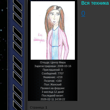
Вся техника
0
Откуда:
Центр Мира
Зарегистрирован
: 2008-03-16
Приглашений:
0
Сообщений:
7707
Уважение:
+219
Позитив:
+160
Пол:
Женский
Провел на форуме:
3 месяца 12 дней
Последний визит:
2026-02-11 14:59:22
Страница:
1