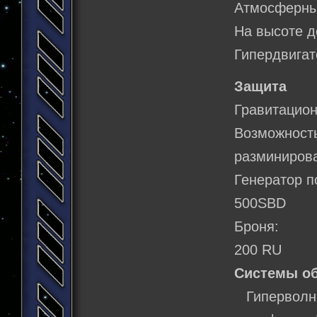
Атмосферны
На высоте д
Гипердвигат
Защита
Гравитаци
Возможнос
разминирова
Генератор п
500SBD
Броня:
200 RU
Системы о
Гиперволны