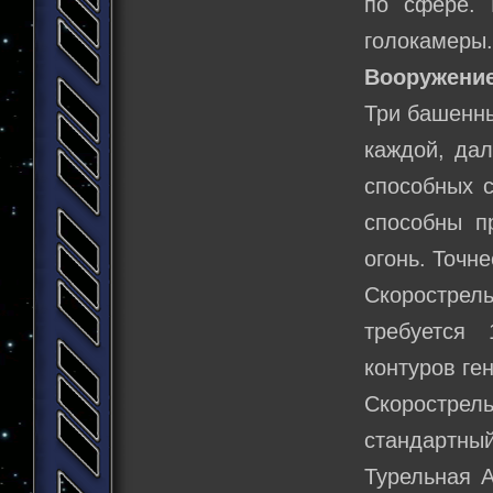
по сфере. 
голокамеры.
Вооружение
Три башенны
каждой, дал
способных с
способны п
огонь. Точн
Скорострел
требуется 
контуров ге
Скорострел
стандартн
Турельная 