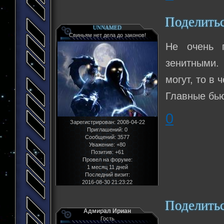
Поделить
UNNAMED
Свиньям нет дела до законов!
Не очень 
зенитными. 
могут, то в
Главные бью
0
Зарегистрирован
: 2008-04-22
Приглашений:
0
Сообщений:
3577
Уважение:
+80
Позитив:
+61
Провел на форуме:
1 месяц 11 дней
Последний визит:
2016-08-30 21:23:22
Поделить
Адмирал Ириан
Гость