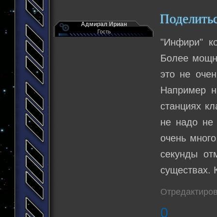
Поделить
Адмирал Ириан
Гость
"Инфири" к
Более мощны
это не очен
Например н
станциях кл
не надо не
очень много
секунды от
существах. 
Отредактиров
0