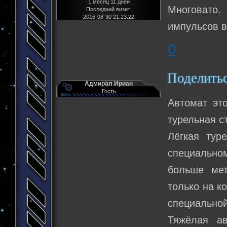
1 месяц 11 дней
Многовато.
Последний визит:
2016-08-30 21:23:22
импульсов в
0
Поделить
Адмирал Ириан
Гость
Автомат эт
турельная с
Лёгкая тур
специально
больше мет
только на к
специально
Тяжёлая ав