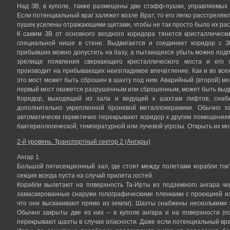
Над ЗВ, в куполе, также размещены две стафф-пушки, управляемых 
Если потенциальный враг заляжет возле Врат, то его легко расстреляю
пушек усилены отражающими щитами, чтобы не так просто было их рас
К самим ЗВ от основного входного коридора тянется кристаллическ
специальной нише в стене. Выдвигается и соединяет коридор с ЗВ 
прибывших можно допустить на базу, а пытающихся убыть можно подпу
зрелище появления сверкающего кристаллического моста и его
производит на прибывающих неизгладимое впечатление. Как и во всех 
это мост может быть сброшен в шахту под ним. Аварийный (второй) мо
первый мост окажется разрушенным или сброшенным, может быть выдв
Коридор, выходящий из зала и ведущий к шахтам лифтов, снабж
дополнительно укрепленной броневой металлокерамики. Обычно з
автоматически герметично перекрывают коридор к другим помещениям
бактериологической, температурной или лучевой угрозы. Открыть их мо
2-й уровень. Транспортный сектор 2 (Ангары)
Ангар 1.
Большой пятисекционный зал, где стоят между полетами корабли ток’
секция всегда пуста на случай прилета гостей.
Корабли вылетают на поверхность Та-Ирты из подземного ангара че
замаскированные снаружи голографическими пленками с проекцией и
что они выскакивают прямо из земли). Шахты снабжены нескольким
Обычно закрыты две из них – в куполе ангара и на поверхности (п
перекрывают шахты в случае опасности. Даже если потенциальный вра