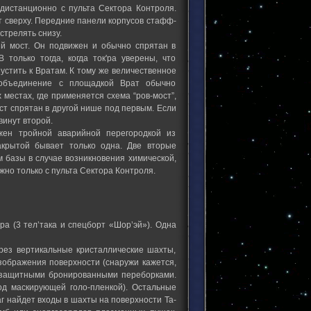
дистанционно с пульта Сектора Контроля.
т сверху. Передние панели корпусов стафф-
стрелять снизу.
ий мост. Он подвижен и обычно спрятан в
только тогда, когда ток'ра уверены, что
стить к Вратам. К тому же величественное
 объединение с площадкой Врат обычно
местах, где применяется схема “ров-мост”,
ст спрятан в другой нише под первым. Если
инут второй.
ен тройной аварийной перегородкой из
акрытой бывает только одна. Две вторые
 базы в случае возникновения химической,
жно только с пульта Сектора Контроля.
ра (3 тел’така и спецборт «Шор’эй»). Одна
рез вертикальные кристаллические шахты,
зображения поверхности (снаружи кажется,
и защитными бронированными переборками.
од маскирующей голо-пленкой). Остальные
г найдет входы в шахты на поверхности Та-