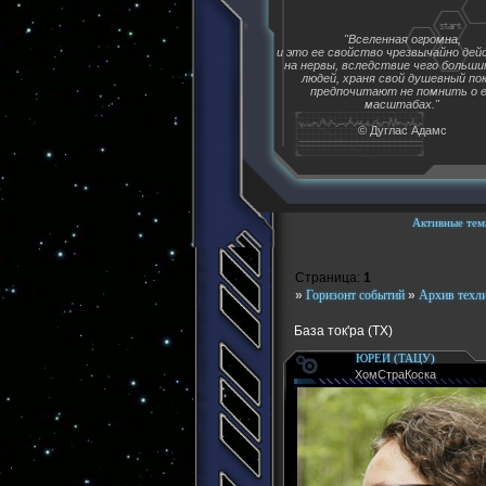
"Вселенная огромна,
и это ее свойство чрезвычайно де
на нервы, вследствие чего больш
людей, храня свой душевный пок
предпочитают не помнить о 
масштабах."
© Дуглас Адамс
Активные тем
Страница:
1
»
Горизонт событий
»
Архив техл
База ток'ра (ТХ)
ЮРЕИ (ТАЦУ)
ХомСтраКоска