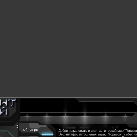
Об игре
Добро пожаловать в фантастический мир "Горизон
Это не просто ролевая игра, "Горизонт событий