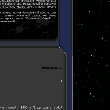
 миры известных игровых и художественных
чно переплетены между собой и образуют
ы, в которое можно вписать почти любого
и предоставляет бесконечный простор для
ого фэнтези до научной фантастики. Меню
я с игровым миром "Горизонта событий".
риключений!
Тема закрыта
1
 м, нижний – 1400 м. Представляет собой