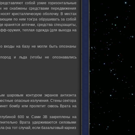
Представляют собой узкие горизонтальные
 и не снабжены средствами передвижения
носят кристаллическую оболочку. В местах
ающим по ним ток’ра обрушивать за собой
е хранятся аптечки, средства спецзащиты,
тафф-оружия, теплая одежда (для выхода на
о входы на базу не могли быть опознаны
пород и льда (чтобы не опознавались
ным шаровым контуром экранов антиэнта
естные опасные излучения. Стены сектора
кинет бомбу или пролетит сквозь Врата на
 глубиной 600 м. Сами ЗВ закреплены на
олнительно Врата удерживаются силовыми
а (на тот случай, если базальтовый карниз