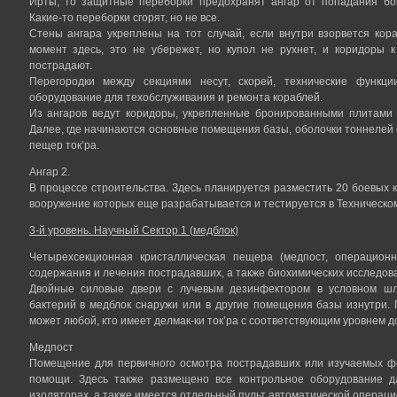
Ирты, то защитные переборки предохранят ангар от попадания бо
Какие-то переборки сгорят, но не все.
Стены ангара укреплены на тот случай, если внутри взорвется кор
момент здесь, это не убережет, но купол не рухнет, и коридоры
пострадают.
Перегородки между секциями несут, скорей, технические функц
оборудование для техобслуживания и ремонта кораблей.
Из ангаров ведут коридоры, укрепленные бронированными плитами 
Далее, где начинаются основные помещения базы, оболочки тоннелей
пещер ток’ра.
Ангар 2.
В процессе строительства. Здесь планируется разместить 20 боевых к
вооружение которых еще разрабатывается и тестируется в Техническо
3-й уровень. Научный Сектор 1 (медблок)
Четырехсекционная кристаллическая пещера (медпост, операцион
содержания и лечения пострадавших, а также биохимических исследов
Двойные силовые двери с лучевым дезинфектором в условном шл
бактерий в медблок снаружи или в другие помещения базы изнутри. 
может любой, кто имеет делмак-ки ток’ра с соответствующим уровнем д
Медпост
Помещение для первичного осмотра пострадавших или изучаемых фо
помощи. Здесь также размещено все контрольное оборудование д
изоляторах, а также имеется отдельный пульт автоматической операци