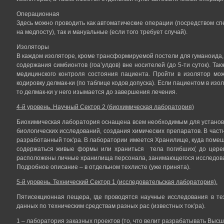
Операционная
Здесь можно проводить как автоматические операции (посредством сп
на медпосту), так и мануальные (если того требует случай).
Изоляторы
В каждом изоляторе, кроме трансформируемой постели для гуманоида
содержания симбионтов (гоа’улдов) вне носителей (до 5-ти суток). 
медицинского контроля состояния пациента. Пройти в изолятор мо
кодировку делмак-ки (по таблице кодов допуска). Если пациентом в из
то делмак-ки у него изымается до завершения лечения.
4-й уровень. Научный Сектор 2 (биохимическая лаборатория)
Биохимическая лаборатория оснащена всем необходимым для установ
биологических исследований, создания химических препаратов. В частн
разработанный ток’ра. В лаборатории имеется Хранилище, куда поме
содержаться живые формы или храниться тела погибших( до цере
расположены личные хранилища персонала, занимающегося исследов
Подробное описание – в отдельном техлисте (уже принята).
5-й уровень. Технический Сектор 1 (исследовательская лаборатория).
Пятисекционная пещера, где проводятся научные исследования в те
данных по техническим средствам разных рас (известных ток’ра).
1 – лаборатория заказных проектов (то, что велит разрабатывать Высши