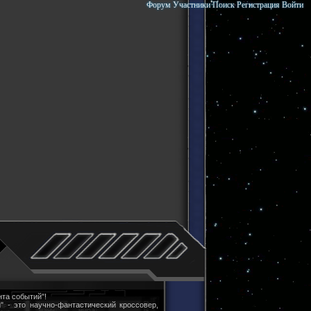
Форум
Участники
Поиск
Регистрация
Войти
та событий"!
" - это научно-фантастический кроссовер,