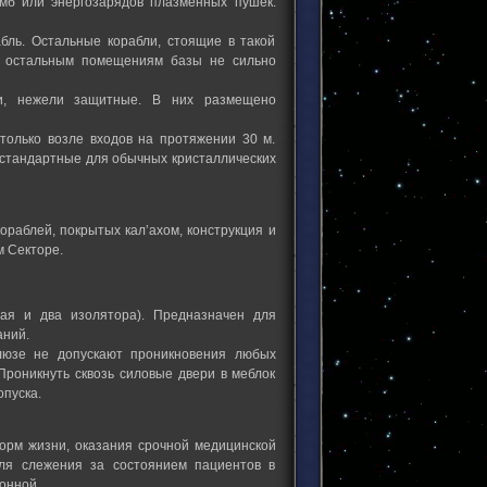
мб или энергозарядов плазменных пушек.
абль. Остальные корабли, стоящие в такой
 к остальным помещениям базы не сильно
ии, нежели защитные. В них размещено
только возле входов на протяжении 30 м.
 стандартные для обычных кристаллических
ораблей, покрытых кал’ахом, конструкция и
м Секторе.
ная и два изолятора). Предназначен для
аний.
юзе не допускают проникновения любых
Проникнуть сквозь силовые двери в меблок
опуска.
рм жизни, оказания срочной медицинской
ля слежения за состоянием пациентов в
онной.