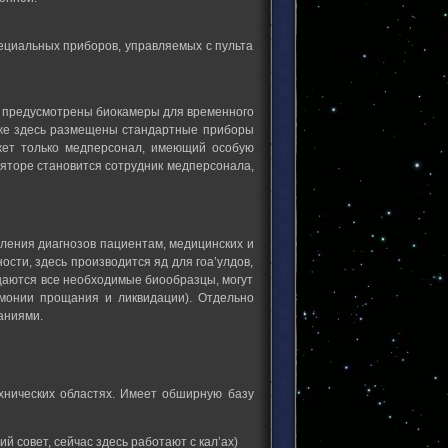
ециальных приборов, управляемых с пульта
, предусмотрены биокамеры для временного
Также здесь размещены стандартные приборы
жет только медперсонал, имеющий особую
оляторе становится сотрудник медперсонала,
ления диагнозов пациентам, медицинских и
ости, здесь производится яд для гоа’улдов,
щаются все необходимые биообразцы, могут
монии прощания и ликвидации). Отдельно
аниями.
хнических областях. Имеет обширную базу
й совет, сейчас здесь работают с кал’ах)