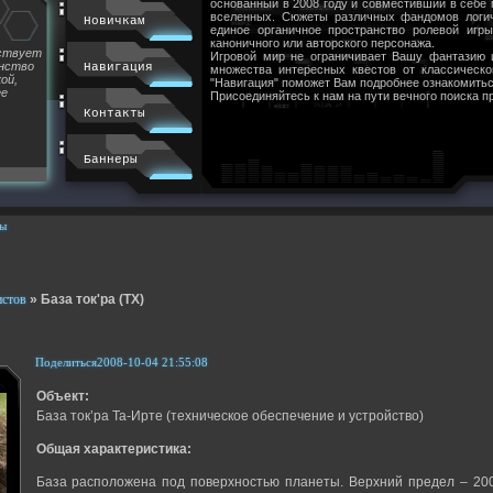
основанный в 2008 году и совместивший в себе
вселенных. Сюжеты различных фандомов логи
Новичкам
единое органичное пространство ролевой игр
каноничного или авторского персонажа.
йствует
Игровой мир не ограничивает Вашу фантазию 
инство
Навигация
множества интересных квестов от классическ
ой,
"Навигация" поможет Вам подробнее ознакомитьс
ее
Присоединяйтесь к нам на пути вечного поиска п
Контакты
Баннеры
ы
истов
»
База ток'ра (ТХ)
Поделиться
2008-10-04 21:55:08
Объект:
База ток’ра Та-Ирте (техническое обеспечение и устройство)
Общая характеристика:
База расположена под поверхностью планеты. Верхний предел – 200