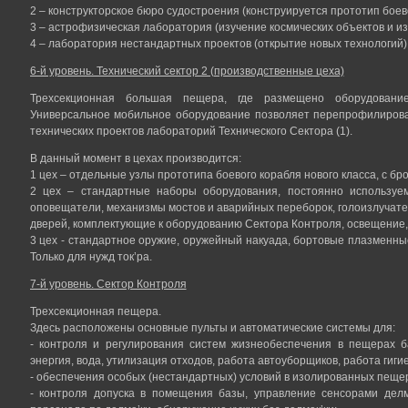
2 – конструкторское бюро судостроения (конструируется прототип боево
3 – астрофизическая лаборатория (изучение космических объектов и из
4 – лаборатория нестандартных проектов (открытие новых технологий)
6-й уровень. Технический сектор 2 (производственные цеха)
Трехсекционная большая пещера, где размещено оборудование
Универсальное мобильное оборудование позволяет перепрофилиров
технических проектов лабораторий Технического Сектора (1).
В данный момент в цехах производится:
1 цех – отдельные узлы прототипа боевого корабля нового класса, с бро
2 цех – стандартные наборы оборудования, постоянно используемо
оповещатели, механизмы мостов и аварийных переборок, голоизлучате
дверей, комплектующие к оборудованию Сектора Контроля, освещение, эк
3 цех - стандартное оружие, оружейный накуада, бортовые плазменны
Только для нужд ток’ра.
7-й уровень. Сектор Контроля
Трехсекционная пещера.
Здесь расположены основные пульты и автоматические системы для:
- контроля и регулирования систем жизнеобеспечения в пещерах б
энергия, вода, утилизация отходов, работа автоуборщиков, работа гигие
- обеспечения особых (нестандартных) условий в изолированных пещер
- контроля допуска в помещения базы, управление сенсорами делм