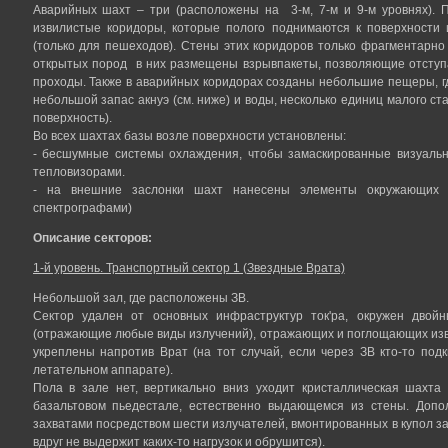
Аварийных шахт – три (расположены на 3-м, 7-м и 9-м уровнях). 
извилистые коридоры, которые полого поднимаются к поверхности
(только для пешеходов). Стены этих коридоров только фрагментарно 
открытых пород в них размещены взрывпакеты, позволяющие отступ
проходы. Также в аварийных коридорах созданы небольшие пещеры, гд
небольшой запас акнуэ (см. ниже) и воды, несколько единиц малого с
поверхность).
Во всех шахтах базы возле поверхности установлены:
- бесшумные системы охлаждения, чтобы замаскированные визуальн
тепловизорами.
- на внешние заслонки шахт нанесены элементы окружающих 
спектрографами)
Описание секторов:
1-й уровень. Транспортный сектор 1 (Звездные Врата)
Небольшой зал, где расположены ЗВ.
Сектор удален от основных инфраструктур ток'ра, окружен двой
(отражающие любые виды излучений), отражающих и поглощающих изв
укреплены напротив Врат (на тот случай, если через ЗВ кто-то под
летательном аппарате).
Пола в зале нет, вертикально вниз уходит кристаллическая шахта
базальтовом пьедестале, естественно выдающемся из стены. Доп
захватами посредством шести излучателей, вмонтированных в купол зал
вдруг не выдержит каких-то нагрузок и обрушится).