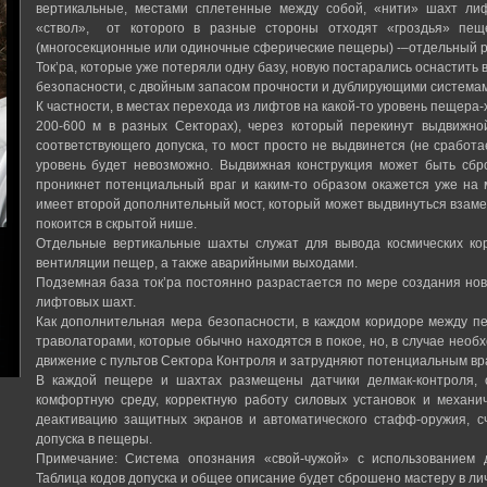
вертикальные, местами сплетенные между собой, «нити» шахт ли
«ствол», от которого в разные стороны отходят «гроздья» пещ
(многосекционные или одиночные сферические пещеры) -–отдельный р
Ток’ра, которые уже потеряли одну базу, новую постарались оснастит
безопасности, с двойным запасом прочности и дублирующими системам
К частности, в местах перехода из лифтов на какой-то уровень пещера
200-600 м в разных Секторах), через который перекинут выдвижно
соответствующего допуска, то мост просто не выдвинется (не сработа
уровень будет невозможно. Выдвижная конструкция может быть сбр
проникнет потенциальный враг и каким-то образом окажется уже на 
имеет второй дополнительный мост, который может выдвинуться взаме
покоится в скрытой нише.
Отдельные вертикальные шахты служат для вывода космических кор
вентиляции пещер, а также аварийными выходами.
Подземная база ток’ра постоянно разрастается по мере создания но
лифтовых шахт.
Как дополнительная мера безопасности, в каждом коридоре между п
траволаторами, которые обычно находятся в покое, но, в случае нео
движение с пультов Сектора Контроля и затрудняют потенциальным вр
В каждой пещере и шахтах размещены датчики делмак-контроля, 
комфортную среду, корректную работу силовых установок и механи
деактивацию защитных экранов и автоматического стафф-оружия, с
допуска в пещеры.
Примечание: Система опознания «свой-чужой» с использованием де
Таблица кодов допуска и общее описание будет сброшено мастеру в лич