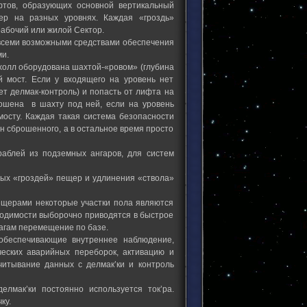
фтов, образующих основной вертикальный
ер на разных уровнях. Каждая «гроздь»
абочий или жилой Сектор.
ь всеми возможными средствами обеспечения
и.
-холл оборудована шахтой-«ровом» (глубина
й мост. Если у входящего на уровень нет
ет делмак-контроль) и попасть от лифта на
ошена в шахту под ней, если на уровень
мосту. Каждая такая система безопасности
н сброшенного, а в остальное время просто
аблей из подземных ангаров, для систем
вых «гроздей» пещер и удлинения «ствола»
ещерами некоторые участки пола являются
бходимости выборочно приводятся в быстрое
агам перемещение по базе.
обеспечивающие внутреннее наблюдение,
ческих аварийных переборок, активацию и
читывание данных с делмак’ки и контроль
лмак’ки постоянно используется ток’ра.
ку.