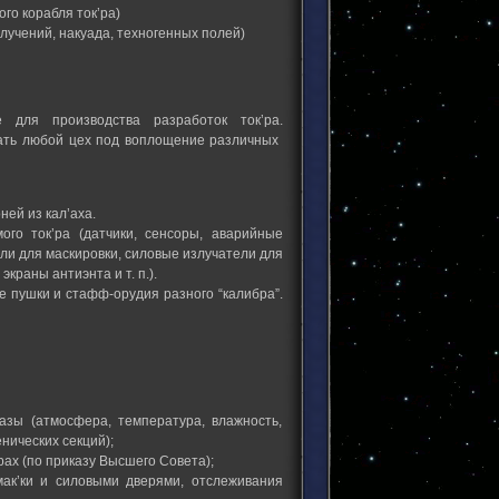
го корабля ток’ра)
лучений, накуада, техногенных полей)
 для производства разработок ток’ра.
ать любой цех под воплощение различных
ней из кал’аха.
го ток’ра (датчики, сенсоры, аварийные
ли для маскировки, силовые излучатели для
раны антиэнта и т. п.).
е пушки и стафф-орудия разного “калибра”.
азы (атмосфера, температура, влажность,
нических секций);
ах (по приказу Высшего Совета);
ак’ки и силовыми дверями, отслеживания