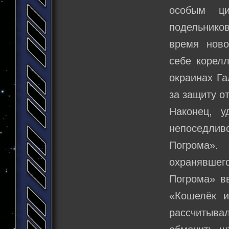
особым ци
подельников
время ново
себе корелл
окраинах Га
за защиту от
Наконец, 
непоседлив
Погрома».
охранявшег
Погрома» вв
«Кошелёк и
рассчитывал