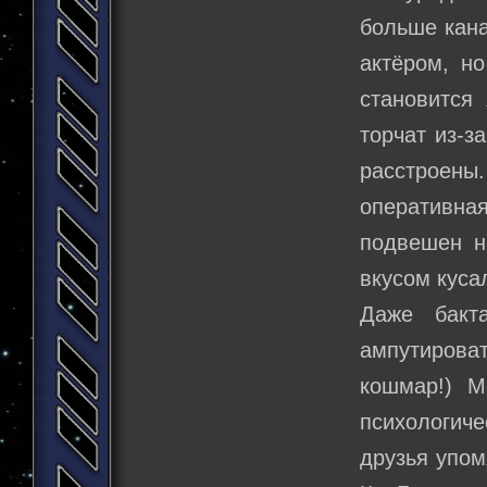
больше кана
актёром, но
становится
торчат из-з
расстроены
оперативна
подвешен н
вкусом кусал
Даже бакт
ампутирова
кошмар!) М
психологиче
друзья упом