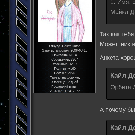
1. Имя,
Майкл Д
Так как тебя
Может, ник 
Откуда:
Центр Мира
Зарегистрирован
: 2008-03-16
Приглашений:
0
Анкета хоро
Сообщений:
7707
Уважение:
+219
Позитив:
+160
Пол:
Женский
Кайл До
Провел на форуме:
3 месяца 12 дней
Орбита Д
Последний визит:
2026-02-11 14:59:22
А почему бы
Кайл До