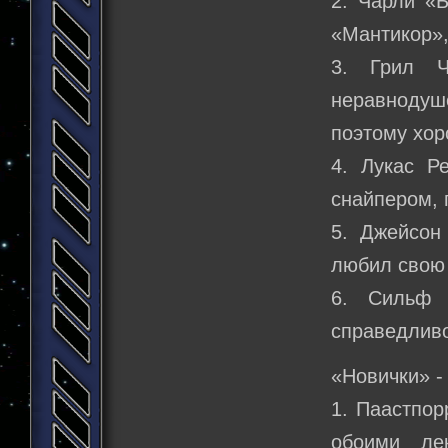
2. Чарли «
«Мантикор»,
3. Грил Ч
неравнодуш
поэтому хо
4. Лукас Р
снайпером, 
5. Джейсон
любил свою 
6. Сильф 
справедливо
«Новички» -
1. Паастпор
обоими ле