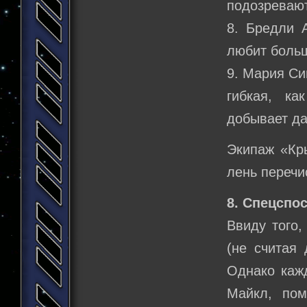
подозревают
8. Бредли 
любит больш
9. Мария Си
гибкая, к
добывает д
Экипаж «Кр
лень перечи
8. Спецспо
Ввиду того
(не считая 
Однако кажд
Майкл, пом