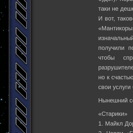
таки не деш
И вот, тако
«Мантикор
изначальны
получили п
чтобы спр
разрушителе
но к счасть
свои услуги
Нынешний с
«Старики»
1. Майкл До