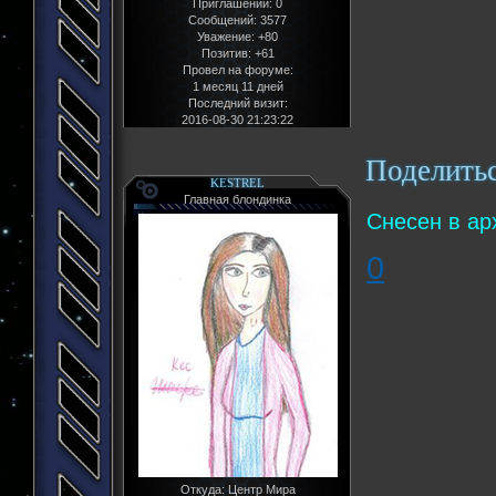
Приглашений:
0
Сообщений:
3577
Уважение:
+80
Позитив:
+61
Провел на форуме:
1 месяц 11 дней
Последний визит:
2016-08-30 21:23:22
Поделить
KESTREL
Главная блондинка
Снесен в ар
0
Откуда:
Центр Мира