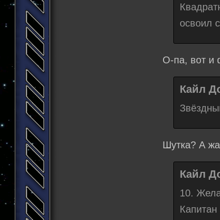
Квадрат
освоил с
О-па, вот и
Кайл До
Звёздный
Шутка? А жал
Кайл До
10. Жел
Капитан