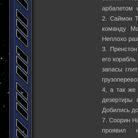
арбалетом е
2. Саймон Т
команду Ма
Неплохо раз
3. Пренстон
его корабль
запасы гли
грузоперево
4, а так же
дезертиры 
Добились до
7. Соорин Н
проявил н