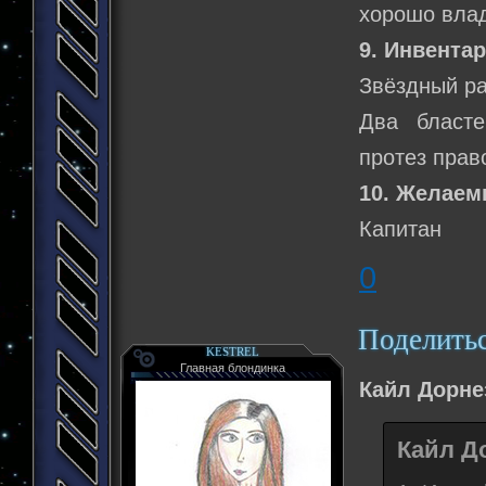
хорошо влад
9. Инвентар
Звёздный ра
Два бласте
протез прав
10. Желаем
Капитан
0
Поделить
KESTREL
Главная блондинка
Кайл Дорне
Кайл До