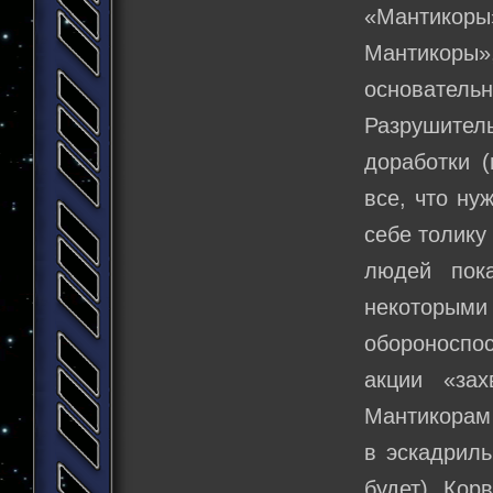
«Мантикоры»
Мантикоры»
основател
Разрушитель
доработки (
все, что ну
себе толику
людей пок
некоторы
обороноспо
акции «зах
Мантикорам
в эскадриль
будет). Кор