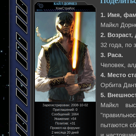
Поделить
КАЙЛ ДОРНЕЗ
ХомСтраКос
1. Имя, фа
Майкл Дорн
2. Возраст,
32 года, по
3. Раса.
Человек, ал
4. Место ст
Орбита Дант
5. Внешнос
Майкл выс
Зарегистрирован
: 2008-10-02
Приглашений:
0
"правильнос
Сообщений:
1664
Уважение:
+54
Позитив:
+31
пытаются сб
Провел на форуме:
2 месяца 20 дней
и настояще