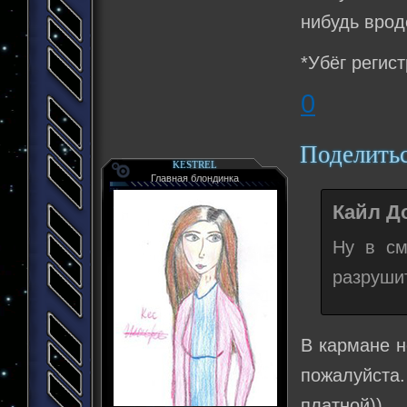
нибудь врод
*Убёг регис
0
Поделить
KESTREL
Главная блондинка
Кайл До
Ну в см
разруши
В кармане н
пожалуйст
платной)).