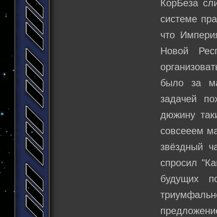
КорБеза сли
системе пра
что Импери
Новой Рес
организова
было за м
задачей по
дюжину так
совсееем ма
звёздный ч
спросил "Ка
будущих п
триумфально
предложение