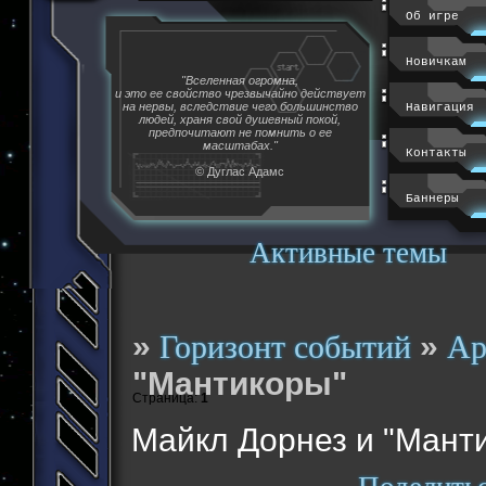
Об игре
Новичкам
"Вселенная огромна,
и это ее свойство чрезвычайно действует
на нервы, вследствие чего большинство
Навигация
людей, храня свой душевный покой,
предпочитают не помнить о ее
масштабах."
Контакты
© Дуглас Адамс
Баннеры
Активные темы
»
»
Горизонт событий
Ар
"Мантикоры"
Страница:
1
Майкл Дорнез и "Мант