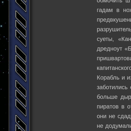
обмочить ш
гадам в но
предвкушен
разрушител
суеты, «Ка
дредноут «Б
пришвартов
капитанск
Корабль и и
заботились 
больше дыр
пиратов в о
они не сдад
не додумали