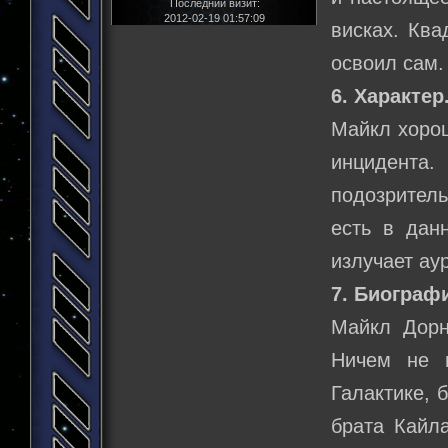
Последний визит:
2012-02-19 01:57:09
висках. Ква
освоил сам.
6. Характер
Майкл хорош
инцидент
подозритель
есть в дан
излучает ау
7. Биограф
Майкл Дорн
Ничем не 
Галактике, 
брата Кайл