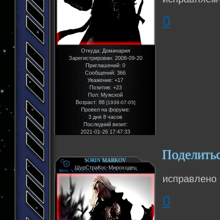
0
Откуда:
Доминария
Зарегистрирован
: 2008-09-20
Приглашений:
0
Сообщений:
366
Уважение:
+17
Позитив:
+23
Пол:
Мужской
Возраст:
88
[1938-07-05]
Провел на форуме:
3 дня 8 часов
Последний визит:
2021-01-26 17:47:33
Поделить
SORIN MARKOV
ШурСтраКос-Мироходец
исправлено
0