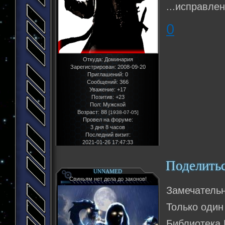
...исправлено
0
Откуда:
Доминария
Зарегистрирован
: 2008-09-20
Приглашений:
0
Сообщений:
366
Уважение:
+17
Позитив:
+23
Пол:
Мужской
Возраст:
88
[1938-07-05]
Провел на форуме:
3 дня 8 часов
Последний визит:
2021-01-26 17:47:33
Поделить
UNNAMED
Свиньям нет дела до законов!
Замечательн
Только один 
Библиотека 