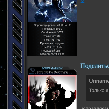
Зарегистрирован
: 2008-04-22
Приглашений:
0
Сообщений:
3577
Уважение:
+80
Позитив:
+61
Провел на форуме:
1 месяц 11 дней
Последний визит:
2016-08-30 21:23:22
Поделить
SORIN MARKOV
ШурСтраКос-Мироходец
Unname
Только а
исправляем-