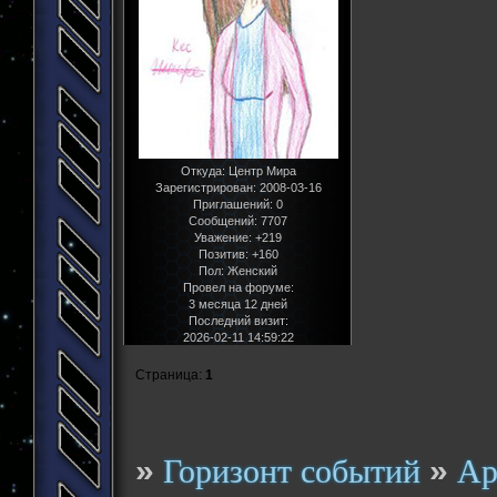
Откуда:
Центр Мира
Зарегистрирован
: 2008-03-16
Приглашений:
0
Сообщений:
7707
Уважение:
+219
Позитив:
+160
Пол:
Женский
Провел на форуме:
3 месяца 12 дней
Последний визит:
2026-02-11 14:59:22
Страница:
1
»
»
Горизонт событий
Ар