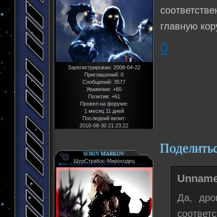
соответств
главную кор
0
Зарегистрирован
: 2008-04-22
Приглашений:
0
Сообщений:
3577
Уважение:
+80
Позитив:
+61
Провел на форуме:
1 месяц 11 дней
Последний визит:
2016-08-30 21:23:22
Поделить
SORIN MARKOV
ШурСтраКос-Мироходец
Unname
Да, дро
соответс