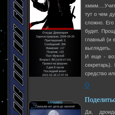
хммм....Учи
тут о чем д
сложно. Его
будет. Прощ
Откуда:
Доминария
Зарегистрирован
: 2008-09-20
главный (и 
Приглашений:
0
Сообщений:
366
выглядеть.
Уважение:
+17
Позитив:
+23
И еще - во
Пол:
Мужской
Возраст:
88
[1938-07-05]
Провел на форуме:
секретарь).
3 дня 8 часов
Последний визит:
средство ил
2021-01-26 17:47:33
0
Поделить
UNNAMED
Свиньям нет дела до законов!
Да, дроид