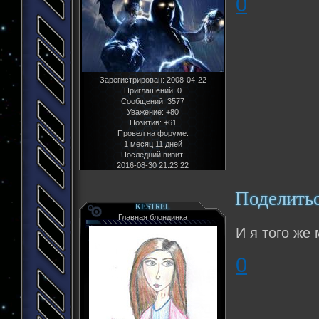
0
Зарегистрирован
: 2008-04-22
Приглашений:
0
Сообщений:
3577
Уважение:
+80
Позитив:
+61
Провел на форуме:
1 месяц 11 дней
Последний визит:
2016-08-30 21:23:22
Поделить
KESTREL
Главная блондинка
И я того же
0