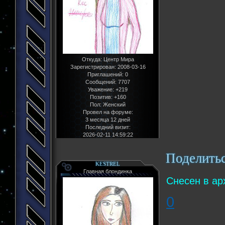
Откуда:
Центр Мира
Зарегистрирован
: 2008-03-16
Приглашений:
0
Сообщений:
7707
Уважение:
+219
Позитив:
+160
Пол:
Женский
Провел на форуме:
3 месяца 12 дней
Последний визит:
2026-02-11 14:59:22
Поделить
KESTREL
Главная блондинка
Снесен в ар
0