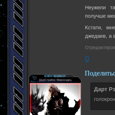
Неужели т
получше мес
Кстати, мн
джедаев, а 
Отредактиров
0
Поделить
SORIN MARKOV
ШурСтраКос-Мироходец
Дарт Рэ
голокрон