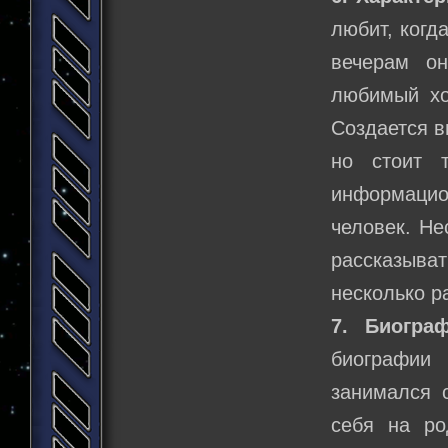
любит, когд
вечерам он
любимый хо
Создается в
но стоит 
информаци
человек. Не
рассказыват
несколько р
7. Биограф
биографии
занимался 
себя на ро