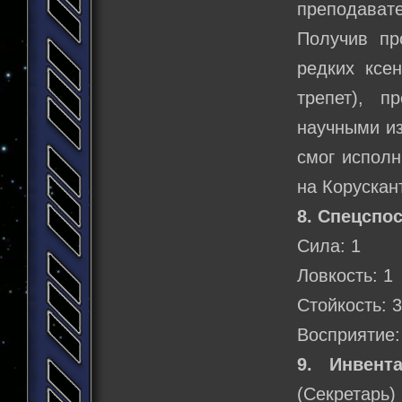
преподават
Получив пр
редких ксе
трепет), 
научными и
смог исполн
на Корускан
8. Спецспо
Сила: 1
Ловкость: 1
Стойкость: 
Восприятие:
9. Инвента
(Секретарь)