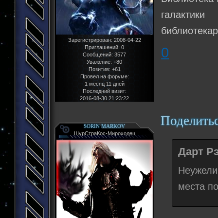
галактики
библиотекар
Зарегистрирован
: 2008-04-22
Приглашений:
0
0
Сообщений:
3577
Уважение:
+80
Позитив:
+61
Провел на форуме:
1 месяц 11 дней
Последний визит:
2016-08-30 21:23:22
Поделить
SORIN MARKOV
ШурСтраКос-Мироходец
Дарт Рэ
Неужели
места п