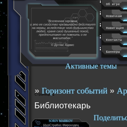
Об игре
Новичкам
"Вселенная огромна,
и это ее свойство чрезвычайно действует
на нервы, вследствие чего большинство
Навигация
людей, храня свой душевный покой,
предпочитают не помнить о ее
масштабах."
Контакты
© Дуглас Адамс
Баннеры
Активные темы
»
»
Горизонт событий
Ар
Страница:
1
Библиотекарь
Поделить
SORIN MARKOV
ШурСтраКос-Мироходец