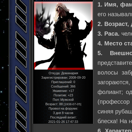
1. Имя, фа
его называл
2. Возраст,
3. Раса.
чел
4. Место ст
5. Внешно
представит
волосы заб
Откуда:
Доминария
Зарегистрирован
: 2008-09-20
загораются
Приглашений:
0
Сообщений:
366
фолиант; о
Уважение:
+17
Позитив:
+23
Пол:
Мужской
(профессор
Возраст:
88
[1938-07-05]
Провел на форуме:
синяя рубаш
3 дня 8 часов
Последний визит:
блеска! На 
2021-01-26 17:47:33
6. Характер