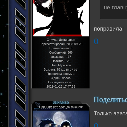
не главн
поправила!
0
Откуда:
Доминария
Зарегистрирован
: 2008-09-20
Приглашений:
0
Сообщений:
366
Уважение:
+17
Позитив:
+23
Пол:
Мужской
Возраст:
88
[1938-07-05]
Провел на форуме:
3 дня 8 часов
Последний визит:
2021-01-26 17:47:33
Поделить
UNNAMED
Свиньям нет дела до законов!
Только ават
0