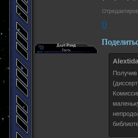
Отредактирова
0
Поделить
Дарт Рэнд
Гость
Alextid
Получи
(диссе
Комисси
маленьк
непрод
библиоте