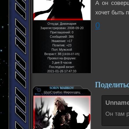
А он совер
хочет быть 
0
Откуда:
Доминария
Зарегистрирован
: 2008-09-20
Приглашений:
0
Сообщений:
366
Уважение:
+17
Позитив:
+23
Пол:
Мужской
Возраст:
88
[1938-07-05]
Провел на форуме:
3 дня 8 часов
Последний визит:
2021-01-26 17:47:33
Поделить
SORIN MARKOV
ШурСтраКос-Мироходец
Unname
Он там 