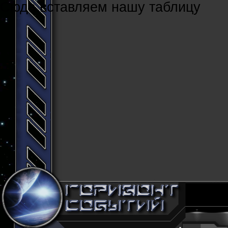
Cюда вставляем нашу таблицу