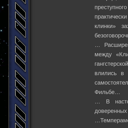
преступного
практически
клинки» з
безоговоро
… Расшире
между «Кли
гангстерско
влились в 
самостояте
Фильбе…
… В насто
доверенных
…Темпераме