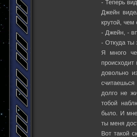
- Теперь ви
Джейн видел
крутой, чем 
- Джейн, - 
- Откуда ты
Я много че
происходит 
довольно из
считаешься
долго не ж
тобой набл
было. И мне
ты меня дос
Вот такой с