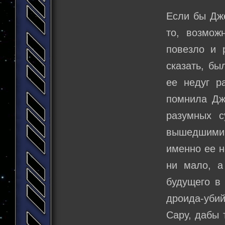
Если бы Дже
то, возмож
повезло и 
сказать, бы
ее недуг р
помнила Дж
разумных с
вышедшими 
именно ее н
ни мало, а
будущего в 
дроида-убий
Сару, дабы 