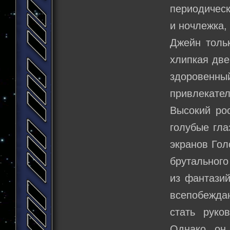
периодическ
и ночлежка,
Джейн тольк
хлипкая две
здоровенный
привлекател
Высокий ро
голубые гла
экранов Гол
брутального
из фантазий
всепобежда
стать руко
Однако, он