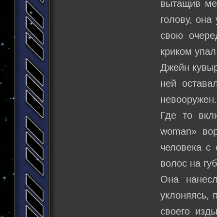
вытащив ме
голову, она
свою очере
криком упал
Джейн кувыр
ней остава
невооружен
Где то вкл
woman» вор
человека с 
волос на гу
Она нанесл
уклоняясь, 
своего изд