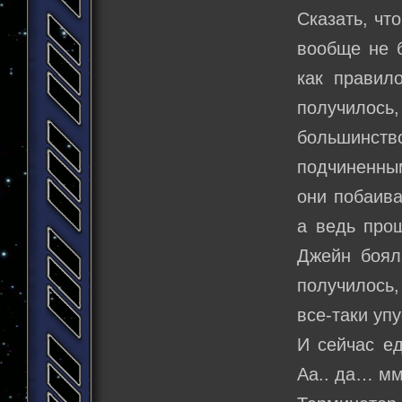
Сказать, чт
вообще не 
как правило
получилось,
большинст
подчиненным
они побаива
а ведь прощ
Джейн боял
получилось,
все-таки упу
И сейчас ед
Аа.. да… мм