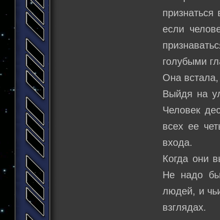
признаться 
если челов
признавать
голубыми гл
Она встала,
Выйдя на ул
Человек дес
всех ее чет
входа.
Когда они в
Не надо бы
людей, и чь
взглядах.