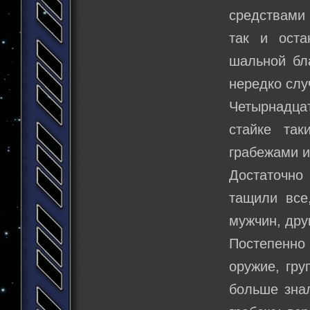
средствами 
так и оста
шальной бла
нередко слу
Четырнадцат
стайке так
грабежами и
Достаточно
тащили все
мужчин, дру
Постепенно 
оружие, гру
больше зна