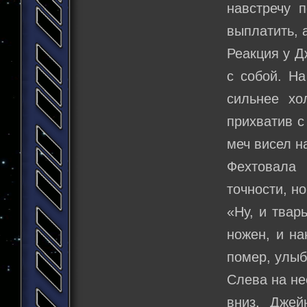
навстречу 
выплатить, 
Реакция у Д
с собой. Н
сильнее хо
прихватив с
меч висел н
Фехтовала
точности, н
«Ну, и твар
ножен, и н
помер, улыб
Слева на не
вниз, Джей