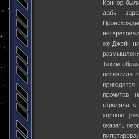
Коннор были
дабы зара
Происхожд
интересовал
же Джейн ни
размышлени
Таким образ
посвятила о
пригодятся
прочитав н
стреляла с
хорошо раз
оказать пе
пилотирова