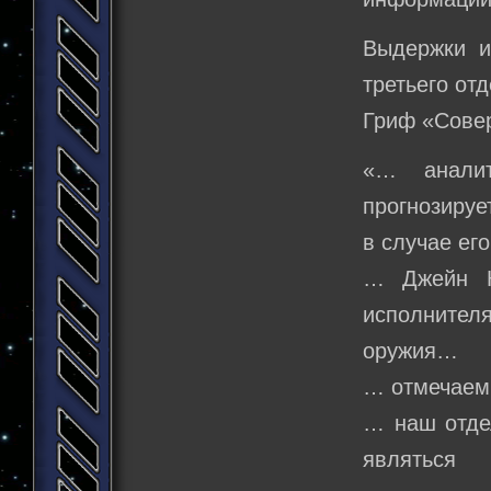
Выдержки и
третьего от
Гриф «Сове
«… аналит
прогнозируе
в случае ег
… Джейн Ко
исполните
оружия…
… отмечаем
… наш отдел
являться