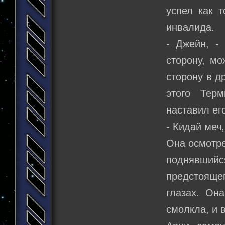
успел как т
инвалида.
- Джейн, -
сторону, мо
сторону в д
этого Тер
наставил ег
- Кидай меч,
Она осмотре
поднявшийс
предстояще
глазах. Он
смолкла, и 