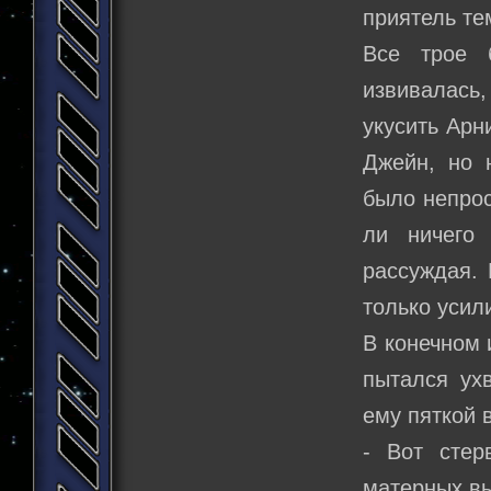
приятель те
Все трое 
извивалась
укусить Арн
Джейн, но 
было непрос
ли ничего
рассуждая. 
только усил
В конечном 
пытался ухв
ему пяткой 
- Вот стер
матерных в