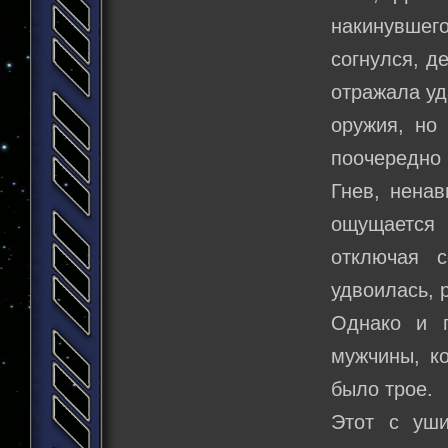
накинувшег
согнулся, д
отражала уд
оружия, но
поочередно 
Гнев, ненав
ощущается
отключая 
удвоилась, 
Однако и п
мужчины, к
было трое.
Этот с уши