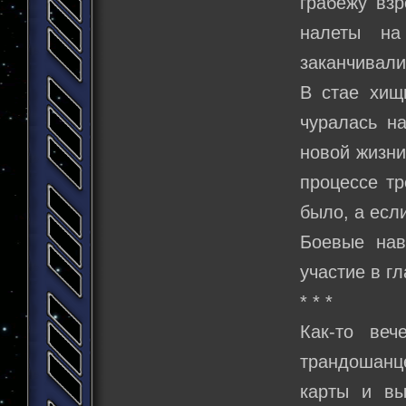
грабежу вз
налеты на
заканчивали
В стае хищ
чуралась на
новой жизни
процессе тр
было, а есл
Боевые нав
участие в г
* * *
Как-то веч
трандошанц
карты и вы