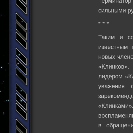
Терминатор
сильными ру
* * *
Таким и с
известным 
новых члено
«Клинков». 
лидером «Кл
уважения 
зарекоменд
«Клинкам
воспламеняю
в обращен