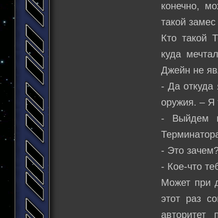
конечно, мо
такой замес
Кто такой 
куда мечта
Джейн не яв
- Да откуда
оружия. – Я
- Выйдем 
Терминатор
- Это зачем
- Кое-что т
Может при д
этот раз с
авторитет 