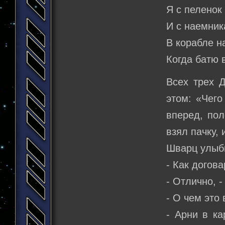
Я с пеленок
И с наемник
В корабле н
Когда батю 
Всех трех Д
этом: «Чего
вперед, пол
взял пачку, 
Шварц улыбн
- Как догов
- Отлично, 
- О чем это
- Арни в ка