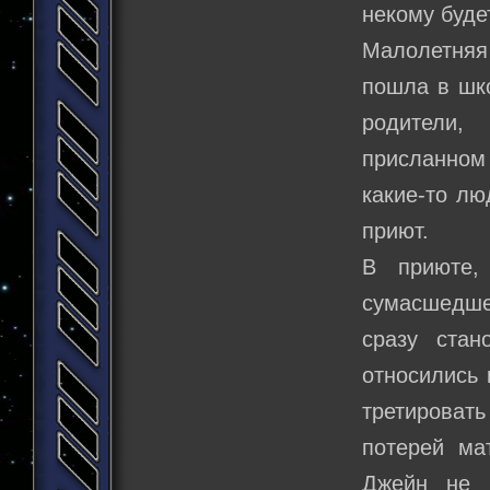
некому буде
Малолетняя 
пошла в шко
родители,
присланном
какие-то лю
приют.
В приюте,
сумасшедше
сразу стан
относились 
третироват
потерей ма
Джейн не р