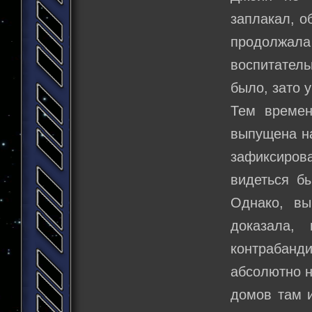
заплакал, о
продолжал
воспитатель
было, зато 
Тем времен
выпущена на
зафиксиров
видеться б
Однако, вы
доказала,
контрабанд
абсолютно н
домов там 