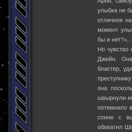
Арни, самоу
улыбка не б
отличное на
момент улы
бы и нет?»,
Но чувство 
Джейн. Она
бластер, уд
преступнику
она поскол
швырнули ее
потемнело в
спине с вы
обхватил Шв