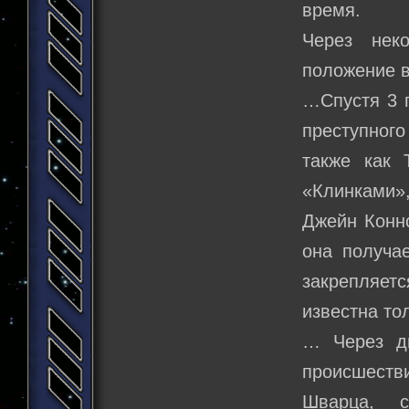
время.
Через нек
положение 
…Спустя 3 г
преступног
также как 
«Клинками»
Джейн Конно
она получа
закрепляет
известна то
… Через д
происшеств
Шварца, с