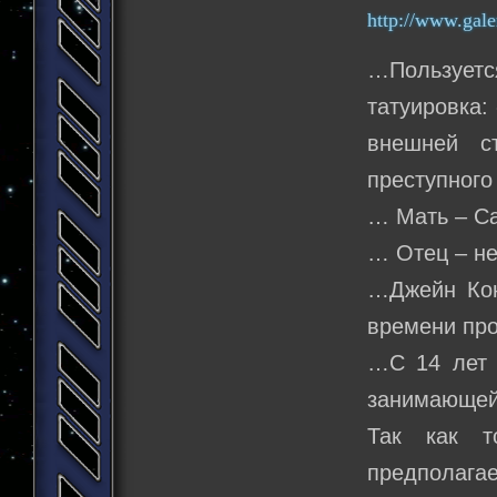
http://www.gale
…Пользуетс
татуировка:
внешней с
преступного
… Мать – С
… Отец – н
…Джейн Кон
времени пр
…С 14 лет 
занимающей
Так как т
предполага