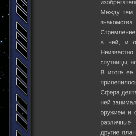
изобретател
Между тем,
знакомства
Стремление 
в ней, и о
Неизвестно
спутницы, н
В итоге ее
прилепилось
Сфера деяте
ней занимал
оружием и с
различные 
другие план