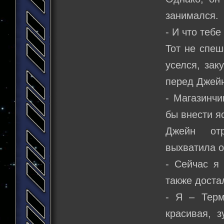
занимался.
- И что теб
Тот не спеш
уселся, зак
перед Джейн
- Магазинчи
бы внести я
Джейн отр
выхватила о
- Сейчас я 
также доста
- Я – Терм
красивая, з