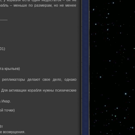
, у корабля есть один недостаток – он не
рабль – меньше по размерам, но не менее
-------
01)
та крыльев)
 репликаторы делают свое дело, однако
 Для активации корабля нужны психические
 Икар.
й точки)
Вт
е возмущения.