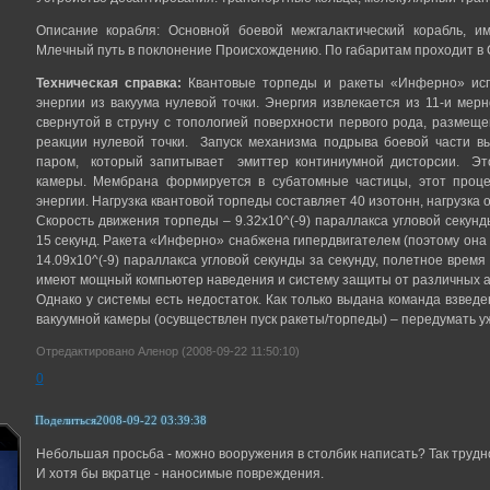
Описание корабля: Основной боевой межгалактический корабль, и
Млечный путь в поклонение Происхождению. По габаритам проходит в 
Техническая справка:
Квантовые торпеды и ракеты «Инферно» испо
энергии из вакуума нулевой точки. Энергия извлекается из 11-и ме
свернутой в струну с топологией поверхности первого рода, размещ
реакции нулевой точки. Запуск механизма подрыва боевой части 
паром, который запитывает эмиттер континиумной дисторсии. Эт
камеры. Мембрана формируется в субатомные частицы, этот проц
энергии. Нагрузка квантовой торпеды составляет 40 изотонн, нагрузка
Скорость движения торпеды – 9.32х10^(-9) параллакса угловой секунд
15 секунд. Ракета «Инферно» снабжена гипердвигателем (поэтому она т
14.09х10^(-9) параллакса угловой секунды за секунду, полетное время
имеют мощный компьютер наведения и систему защиты от различных а
Однако у системы есть недостаток. Как только выдана команда взвед
вакуумной камеры (осувществлен пуск ракеты/торпеды) – передумать у
Отредактировано Аленор (2008-09-22 11:50:10)
0
Поделиться
2008-09-22 03:39:38
Небольшая просьба - можно вооружения в столбик написать? Так трудн
И хотя бы вкратце - наносимые повреждения.