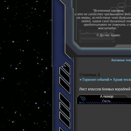
"Вселенная огромна,
и это ее свойство чрезвычайно де
на нервы, вследствие чего больш
людей, храня свой душевный пок
предпочитают не помнить о 
масштабах."
© Дуглас Адамс
Активные тем
Страница:
1
»
Горизонт событий
»
Архив техл
Лист классов боевых кораблей О
Аленор
Гость