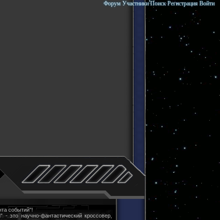
Форум
Участники
Поиск
Регистрация
Войти
та событий"!
" - это научно-фантастический кроссовер,