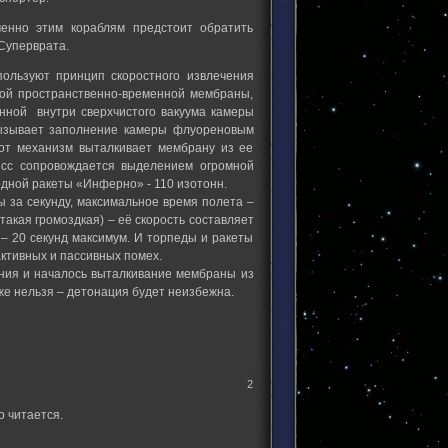
менно этим кораблям предстоит обратить
Суперврата.
льзуют принцип скоростного извлечения
рной пространственно-временной мембраны,
енной внутри сверхчистого вакуума камеры
вызывает заполнение камеры флуореновым
от механизм выталкивает мембрану из ее
есс сопровождается выделением огромной
 одной ракеты «Инферно» - 110 изотонн.
ы за секунду, максимальное время полета –
акая громоздкая) – её скорость составляет
 – 20 секунд максимум. И торпеды и ракеты
ктивных и пассивных помех.
ения и началось выталкивание мембраны из
же нельзя – детонация будет неизбежна.
2
о читается.