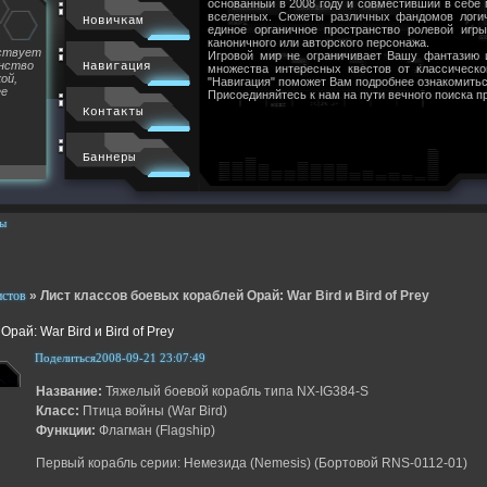
основанный в 2008 году и совместивший в себе
вселенных. Сюжеты различных фандомов логи
Новичкам
единое органичное пространство ролевой игр
каноничного или авторского персонажа.
йствует
Игровой мир не ограничивает Вашу фантазию 
инство
Навигация
множества интересных квестов от классическ
ой,
"Навигация" поможет Вам подробнее ознакомитьс
ее
Присоединяйтесь к нам на пути вечного поиска п
Контакты
Баннеры
ы
истов
»
Лист классов боевых кораблей Орай: War Bird и Bird of Prey
рай: War Bird и Bird of Prey
Поделиться
2008-09-21 23:07:49
Название:
Тяжелый боевой корабль типа NX-IG384-S
Класс:
Птица войны (War Bird)
Функции:
Флагман (Flagship)
Первый корабль серии: Немезида (Nemesis) (Бортовой RNS-0112-01)