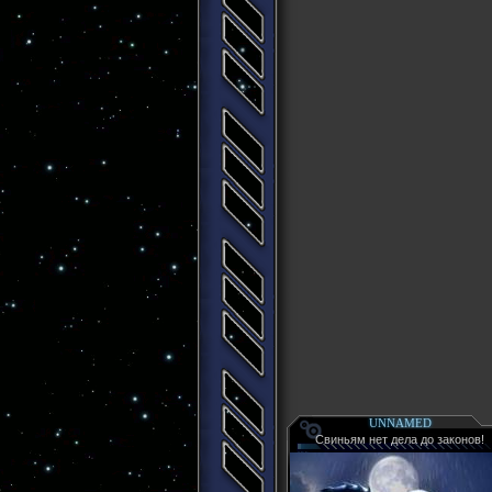
UNNAMED
Свиньям нет дела до законов!