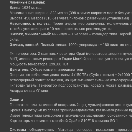
Линейные размеры:
Длина: 1624 метра
Максимальная ширина: 823 метра (398 в самом широком месте без учет
Высота: 458 метров (318 без учета пилонов с ракетными установками)
Автономность полета:
Теоретически неограниченна, молекулярные
техобслуживание раз в 10 лет настоятельно рекомендуется.
Экипаж, минимальный:
минимум – 1 человек – командор типа Персей.
силы.
Экипаж, полный:
Полный экипаж: 1900 суперсолдат + 180 пилотов типа
Тип генератора: 2 квантовых реактора Орай (генераторы энергии нулев
МНТ, именно таким реактором Родни МакКей разнес целую солнечную с
Мощность генератора: 2х9100 ТВт
Двигатель:
Субсветовые и гипердвигатели
Энергия потребляемая двигателем: 4х150 ТВт (Субсветовые) + 2х1000 
Атмосферный полёт: возможен, но щит вызывает сильные атмосферны
Гипердвигатель: Генератор подпространства. Корабль может развив
Асгарда класса О’нилл.
Защита
Генератор поля: тахионный анаграмный щит, мультифазовая амплиту
Броня: Нанотрубки из сплава триниум-адамантум, квази-мембранные п
Имеет генераторы сенсорной и визуальной маскировки, основанной на
Картер скрыла землю от кораблей Орай в S10E18 сериала SG-1
Системы обнаружения:
Матрица сенсоров искажения простран