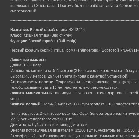
истинных знаний о вселенной, которыми владеют Орай. К сожалению
пролезает в Суперврата. Поэтому был разработан другой боевой ко
смертоносный.
-------------------------------------------------------------------------------------------------------
Название:
Боевой корабль типа NX-IG414
Класс:
Хищная птица (Bird of Prey)
Функции:
Боевой корабль (Battleship)
Первый корабль серии: Птица Грома (Thunderbird) (Бортовой RNA-0911-
Линейные размеры:
Длина: 1331 метр.
Максимальная ширина: 511 метров (340 в самом широком месте без уче
Высота: 437 метров (297 без учета пилона с ракетной установкой)
Автономность полета:
Теоретически неограниченна, молекулярные
техобслуживание раз в 10 лет настоятельно рекомендуется.
Экипаж, минимальный:
минимум – 1 человек – командор типа Персей.
силы.
Экипаж, полный:
Полный экипаж: 1600 суперсолдат + 160 пилотов типа
Тип генератора: 2 квантовых реактора Орай (генераторы энергии нулево
Мощность генератора: 2х7500 ТВт
Двигатель:
Субсветовые и гипердвигатели
Энергия потребляемая двигателем: 3х200 ТВт (Субсветовые) + 3х550 Т
Атмосферный полёт: возможен, но щит вызывает сильные атмосферны