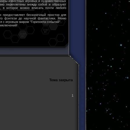
 миры известных игровых и художественных
чно переплетены между собой и образуют
ы, в которое можно вписать почти любого
и предоставляет бесконечный простор для
ого фэнтези до научной фантастики. Меню
я с игровым миром "Горизонта событий".
риключений!
Тема закрыта
1