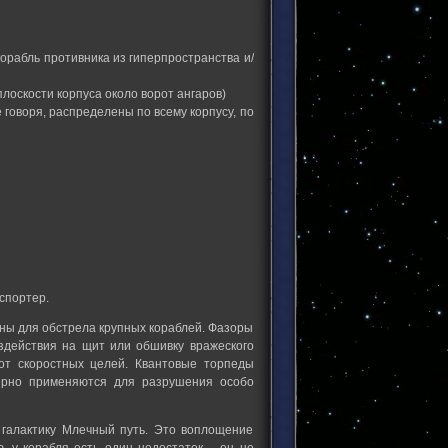
орабль противника из гиперпространства и/
плоскости корпуса около ворот ангаров)
говоря, распределены по всему корпусу, по
спортер.
ы для обстрела крупных кораблей. Фазоры
здействия на щит или обшивку вражеского
от скоростных целей. Квантовые торпеды
ерно применяются для разрушения особо
 галактику Млечный путь. Это воплощение