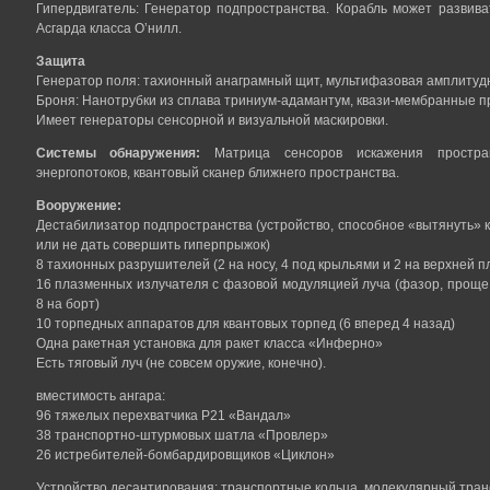
Гипердвигатель: Генератор подпространства. Корабль может развив
Асгарда класса О’нилл.
Защита
Генератор поля: тахионный анаграмный щит, мультифазовая амплиту
Броня: Нанотрубки из сплава триниум-адамантум, квази-мембранные п
Имеет генераторы сенсорной и визуальной маскировки.
Системы обнаружения:
Матрица сенсоров искажения простран
энергопотоков, квантовый сканер ближнего пространства.
Вооружение:
Дестабилизатор подпространства (устройство, способное «вытянуть» к
или не дать совершить гиперпрыжок)
8 тахионных разрушителей (2 на носу, 4 под крыльями и 2 на верхней п
16 плазменных излучателя с фазовой модуляцией луча (фазор, проще 
8 на борт)
10 торпедных аппаратов для квантовых торпед (6 вперед 4 назад)
Одна ракетная установка для ракет класса «Инферно»
Есть тяговый луч (не совсем оружие, конечно).
вместимость ангара:
96 тяжелых перехватчика P21 «Вандал»
38 транспортно-штурмовых шатла «Провлер»
26 истребителей-бомбардировщиков «Циклон»
Устройство десантирования: транспортные кольца, молекулярный тран