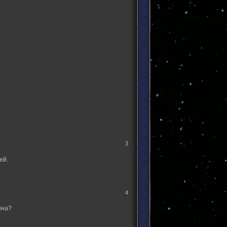
3
ей.
4
нна?