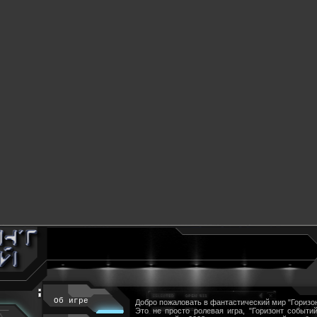
Об игре
Добро пожаловать в фантастический мир "Горизон
Это не просто ролевая игра, "Горизонт событий