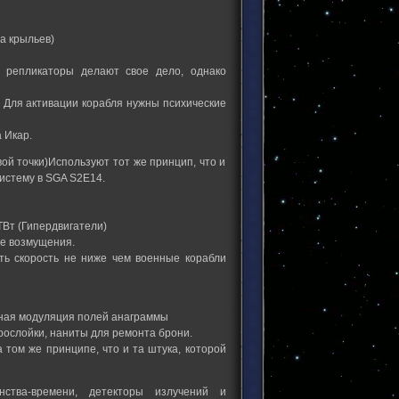
а крыльев)
 репликаторы делают свое дело, однако
 Для активации корабля нужны психические
 Икар.
ой точки)Используют тот же принцип, что и
истему в SGA S2E14.
ТВт (Гипердвигатели)
е возмущения.
ать скорость не ниже чем военные корабли
дная модуляция полей анаграммы
рослойки, наниты для ремонта брони.
 том же принципе, что и та штука, которой
ства-времени, детекторы излучений и