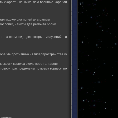
ать скорость не ниже чем военные корабли
дная модуляция полей анаграммы
рослойки, наниты для ремонта брони.
ства-времени, детекторы излучений и
орабль противника из гиперпространства и/
лоскости корпуса около ворот ангаров)
говоря, распределены по всему корпусу, по
спортер.