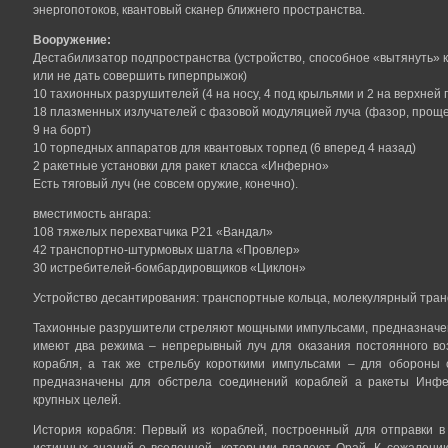
энергопотоков, квантовый сканер ближнего пространства.
Вооружение:
Дестабилизатор подпространства (устройство, способное «вытянуть» к
или не дать совершить гиперпрыжок)
10 тахионных разрушителей (4 на носу, 4 под крыльями и 2 на верхней 
18 плазменных излучателей с фазовой модуляцией луча (фазор, проще 
9 на борт)
10 торпедных аппаратов для квантовых торпед (6 вперед 4 назад)
2 ракетные установки для ракет класса «Инферно»
Есть тяговый луч (не совсем оружие, конечно).
вместимость ангара:
108 тяжелых перехватчика P21 «Вандал»
42 транспортно-штурмовых шатла «Провлер»
30 истребителей-бомбардировщиков «Циклон»
Устройство десантирования: транспортные кольца, молекулярный тран
Тахионные разрушители стреляют мощными импульсами, предназначен
имеют два режима – непрерывный луч для оказания постоянного во
корабля, а так же стрельбу короткими импульсами – для обороны 
предназначены для обстрела соединений кораблей а ракеты Инф
крупных целей.
История корабля: Первый из кораблей, построенный для отправки в