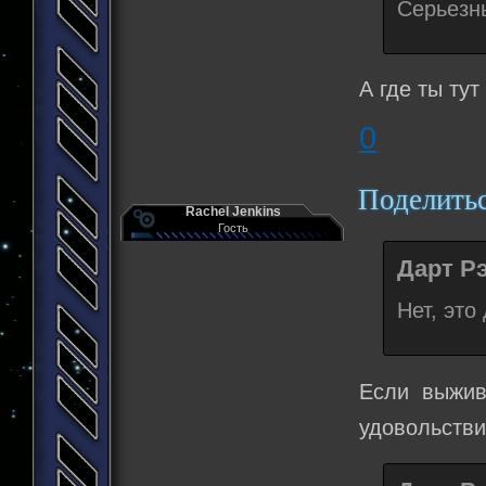
Серьезны
А где ты ту
0
Поделить
Rachel Jenkins
Гость
Дарт Рэ
Нет, это
Если выжив
удовольстви