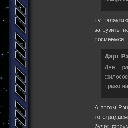
ну, галакти
загрузить 
посмеемся.
Дарт Рэ
Две ра
философ
право н
А потом Рэн
то страдаем
будет форум