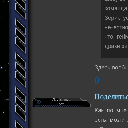
команда
Зерик у
нечестн
что гей
драки з
Здесь вообщ
0
Поделить
Лаурениус
Гость
Как по мне
есть, мозги