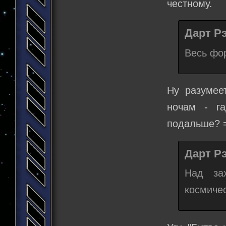
честному.
Дарт Рэ
Весь фор
Ну разумее
ночам - г
подальше? =
Дарт Рэ
Над за
космиче