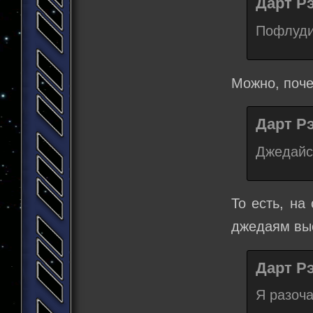
Дарт Рэ
Пофлуди
Можно, поче
Дарт Рэ
Джедайс
То есть, на
джедаям вы
Дарт Рэ
Я разоча