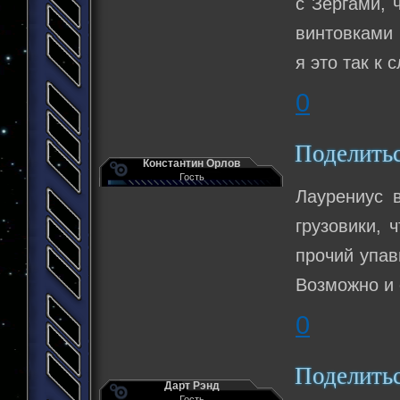
с Зергами, 
винтовками 
я это так к 
0
Поделить
Константин Орлов
Гость
Лаурениус 
грузовики, 
прочий упав
Возможно и 
0
Поделить
Дарт Рэнд
Гость