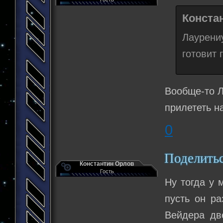
Конста
Лаурени
готовит 
Вообще-то Л
прилететь н
0
Поделить
Константин Орлов
Гость
Ну тогда у 
пусть он р
Вейдера дв