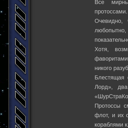
Все мирны
протоссами. 
Очевидно, 
любопытно
показательн
Хотя, возм
фаворитами
никого разу
Блестящая 
Лорд», два
«ШурСтраКо
Протоссы с
флот, и их
кораблями к