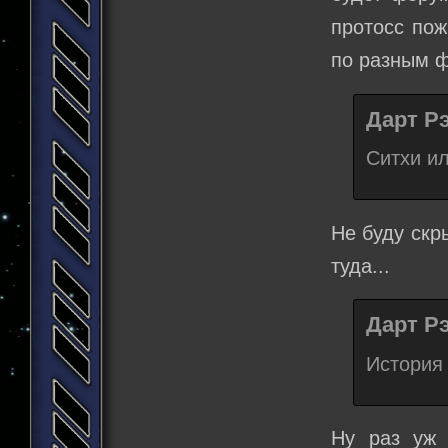
протосс пож
по разным 
Дарт Рэ
Ситхи и
Не буду скр
туда...
Дарт Рэ
История 
Ну раз уж 