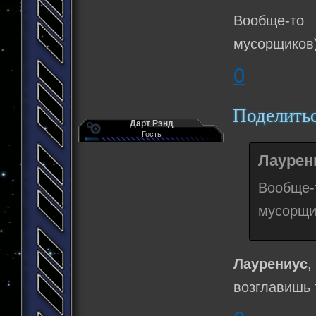
Вообще-то
мусорщиков)
0
Поделить
Дарт Рэнд
Гость
Лаурени
Вообще-
мусорщик
Лаурениус
возглавишь