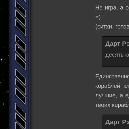
Не игра, а 
=)
(ситхи, гот
Дарт Рэ
десять 
Единственн
кораблей к
лучшие, а е
твоих кораб
Дарт Рэ