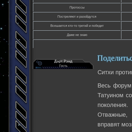
Протоссы
Постреляют и разойдутся
Всешается кто-то третий и победит
Даже не знаю
Поделить
Дарт Рэнд
Гость
Ситхи проти
Весь форум
Татуином со
поколения.
Отважные,
вправят моз