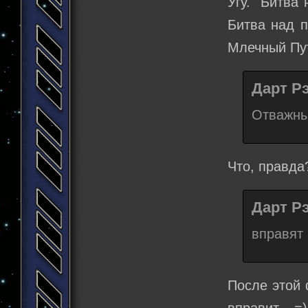
Угу. "Битва
Битва над п
Млечный Пут
Дарт Рэ
Отважны
Что, правда
Дарт Рэ
вправят
После этой 
вправит... =)