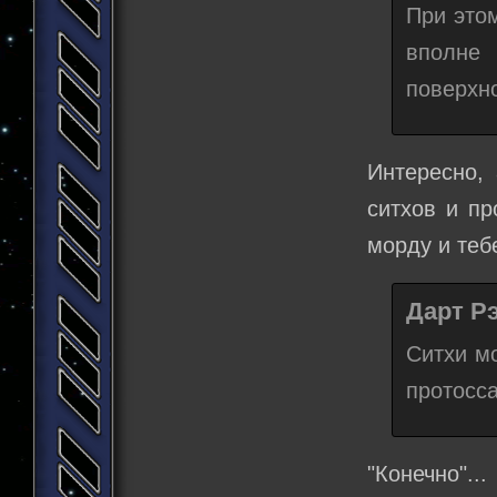
При это
вполне 
поверхн
Интересно, 
ситхов и пр
морду и тебе
Дарт Рэ
Ситхи м
протосс
"Конечно".