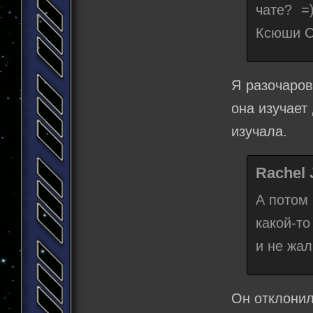
чате? =
Ксюши Со
Я разочаров
она изучает
изучала.
Rachel 
А потом 
какой-то
и не жал
Он отклони