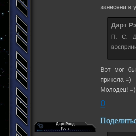
занесена в 
Дарт Рэ
П. С. Д
восприн
Вот мог бы
прикола =)
Молодец! =)
0
Поделить
Дарт Рэнд
Гость