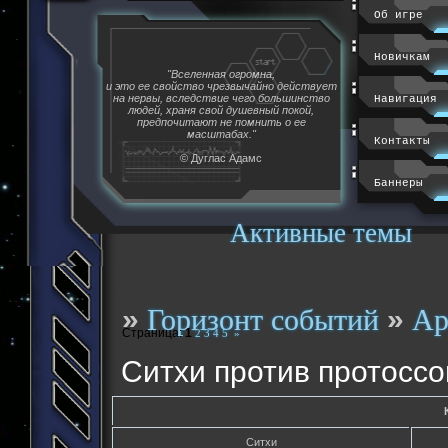
Об игре
Новичкам
"Вселенная огромна,
и это ее свойство чрезвычайно действует
на нервы, вследствие чего большинство
Навигация
людей, храня свой душевный покой,
предпочитают не помнить о ее
масштабах."
Контакты
© Дуглас Адамс
Баннеры
Активные темы
»
»
Горизонт событий
Ар
Страница:
1
2
3
4
5
»
Ситхи против протоссо
Ситхи