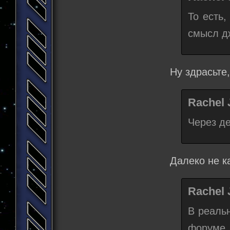
То есть
смысл д
Ну здрасьте
Rachel 
Через д
Далеко не к
Rachel 
В реаль
форуме 