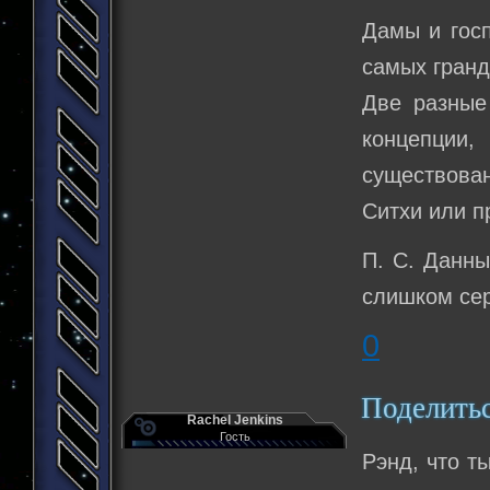
Дамы и госп
самых гранд
Две разные
концепции
существова
Ситхи или п
П. С. Данны
слишком се
0
Поделить
Rachel Jenkins
Гость
Рэнд, что т