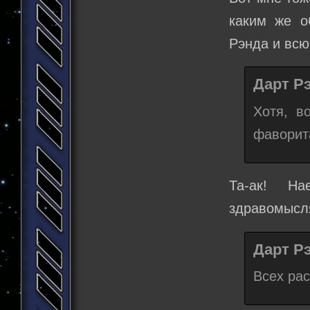
каким же о
Рэнда и всю
Дарт Рэ
Хотя, в
фаворит
Та-ак! Н
здравомысля
Дарт Рэ
Всех рас