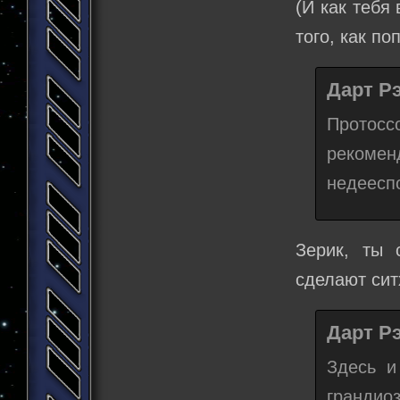
(И как тебя
того, как по
Дарт Рэ
Протосс
рекомен
недеесп
Зерик, ты 
сделают сит
Дарт Рэ
Здесь и
грандиоз