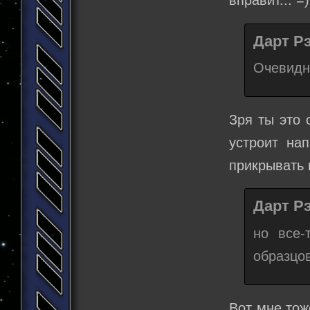
Дарт Рэ
Очевидно
Зря ты это 
устроит на
прикрывать 
Дарт Рэ
но все-
образцо
Вот мне тож