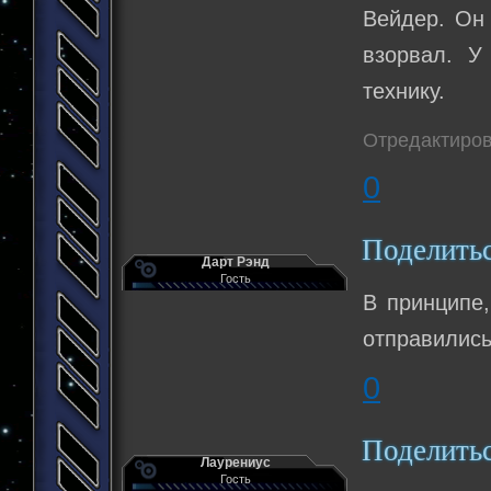
Вейдер. Он
взорвал. У
технику.
Отредактиров
0
Поделить
Дарт Рэнд
Гость
В принципе,
отправилис
0
Поделить
Лаурениус
Гость