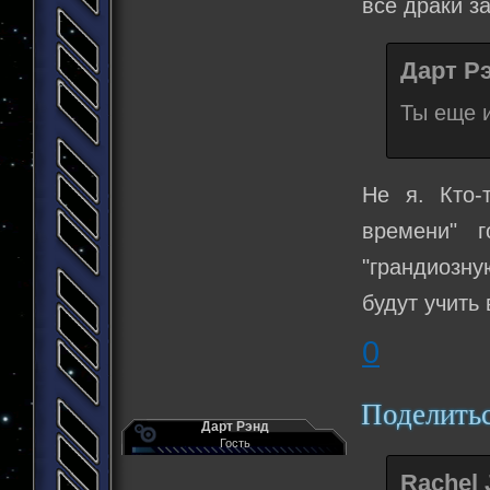
все драки з
Дарт Рэ
Ты еще 
Не я. Кто-
времени" 
"грандиозну
будут учить
0
Поделить
Дарт Рэнд
Гость
Rachel 