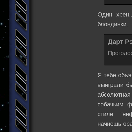
Один хрен.
блондинки.
Дарт Рэ
Проголос
Я тебе объя
выиграли б
абсолютная
собачьим ф
стиле "ниф
начнешь ора