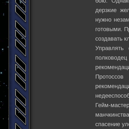
бою. Однак
дерзкие же
нужно незам
готовыми. П
создавать к
Управлять 
полководе
рекомендац
Протоссов
рекоменда
недееспособ
Гейм-маст
манчкинств
спасение ул