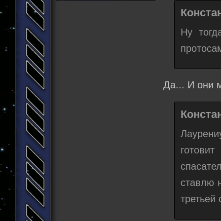
Конста
Ну тогд
протосам
Да... И они 
Конста
Лаурени
готовит
спасате
ставлю н
третьей 