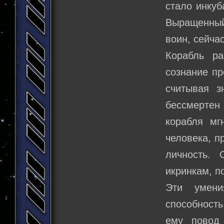
стало инку
Выращенный
воин, сейча
Корабль р
сознание пр
считывая з
бессмертен 
корабля мг
человека, п
личность.
икринкам, п
Эти умени
способност
ему повод 