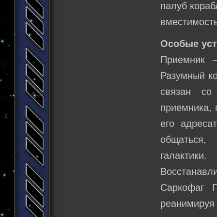
палуб кораб
вместимость
Особые уст
Приемник –
Разумный ко
связан со
приемника, 
его адреса
общаться,
галактики.
Восстанавл
Саркофаг Г
реанимиру