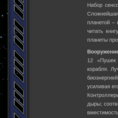
Набор сенсо
Сложнейша
планетой – 
читать книг
планеты про
Вооружение
12 «Пушек
корабля. Лу
биоэнергие
усиливая ег
Контроллеры
дыры; соотв
вместимость