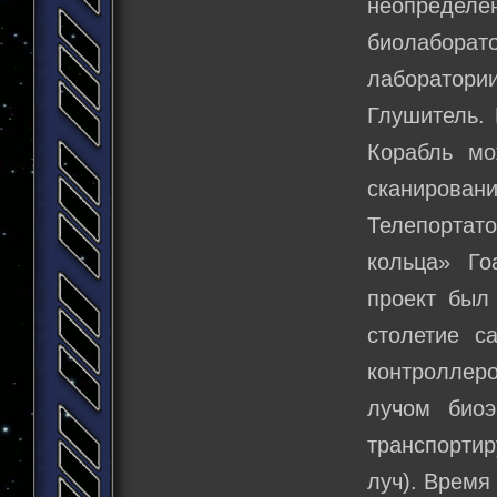
неопределе
биолабора
лаборатории
Глушитель. 
Корабль мо
сканировани
Телепорта
кольца» Го
проект был
столетие с
контроллеро
лучом биоэ
транспортир
луч). Время