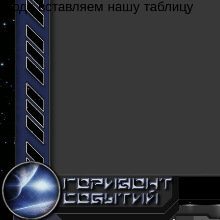
Cюда вставляем нашу таблицу