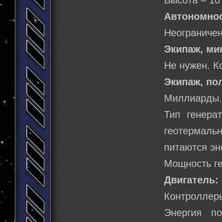
Высота – 10
Автономнос
Неограничен
Экипаж, м
Не нужен. К
Экипаж, по
Миллиарды
Тип генера
геотермал
питаются эн
Мощность ге
Двигатель:
Контроллеры
Энергия по