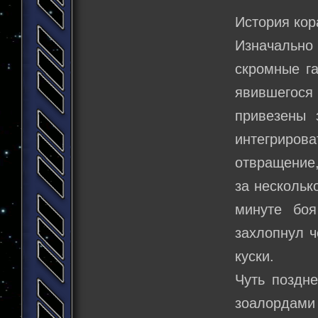
История кор
Изначально 
скромные г
явившегося
привезены 
интегриров
отвращение,
за нескольк
минуте бо
захлопнул ч
куски.
Чуть поздн
зоалордами