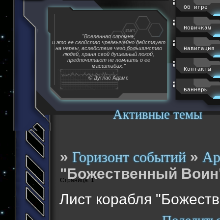
Об игре
Новичкам
"Вселенная огромна,
и это ее свойство чрезвычайно действует
на нервы, вследствие чего большинство
Навигация
людей, храня свой душевный покой,
предпочитают не помнить о ее
масштабах."
Контакты
© Дуглас Адамс
Баннеры
Активные темы
»
»
Горизонт событий
Ар
"Божественный Воин
Страница:
1
Лист корабля "Божест