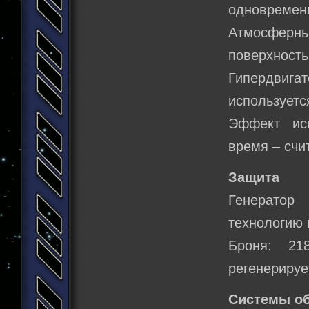
одновременн
Атмосферный
поверхность
Гипердвига
использует
Эффект иск
время – счи
Защита
Генератор
технологию 
Броня: 21
регенерируе
Системы о