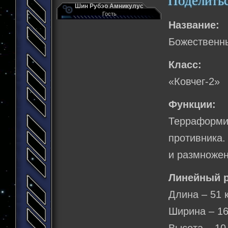
Поделить
Шин Рубэо Амникулус
Гость
Название:
Божественн
Класс:
«Ковчег-2»
Функции:
Терраформ
противника.
и размножен
Линейный р
Длина – 51 
Ширина – 16