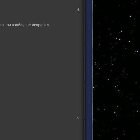
4
ню ты вообще не исправил.
5