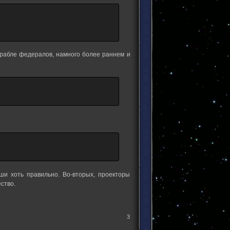
корабле федералов, намного более раннем и
ши хоть правильно. Во-вторых, проекторы
ство.
3