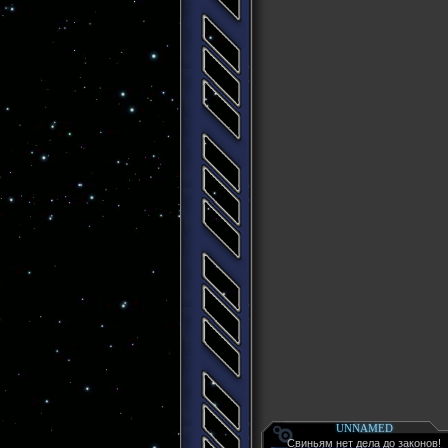
UNNAMED
Свиньям нет дела до законов!