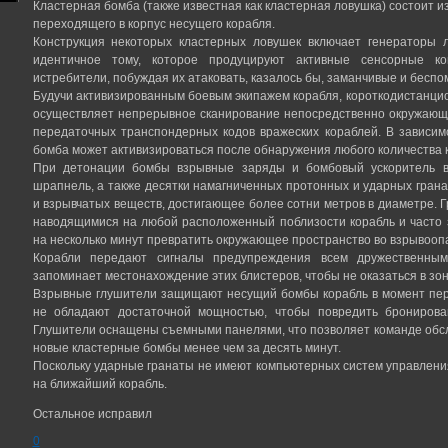
Кластерная бомба (также известная как кластерная ловушка) состоит и
переходящего в корпус несущего корабля.
Конструкция некоторых кластерных ловушек включает генераторы л
идентичное тому, которое продуцируют активные сенсорные к
истребители, побуждая их атаковать, казалось бы, заманчивые и бесп
Будучи активизированным боевым экипажем корабля, короткодистанц
осуществляет непрерывное сканирование непосредственно окружающе
передаточных транспондерных кодов вражеских кораблей. В зависим
бомба может активизироваться после обнаружения любого количества к
При детонации бомбы взрывные заряды и бомбовый ускоритель в
шрапнель, а также десятки намагниченных протонных и ударных гранат
и взрывчатых веществ, достигающее более сотни метров в диаметре.
наводящимися на любой расположенный поблизости корабль и часто
на несколько минут превратить окружающее пространство во взрывоопа
Корабли передают сигналы предупреждения всем дружественным
запоминает местонахождение этих блистеров, чтобы не оказаться в зо
Взрывные глушители защищают несущий бомбы корабль в момент пер
не обладают достаточной мощностью, чтобы повредить бронирова
Глушители оснащены съемными панелями, что позволяет команде обсл
новые кластерные бомбы менее чем за десять минут.
Поскольку ударные гранаты не имеют компьютерных систем управлени
на ближайший корабль.
Остальное исправил
0