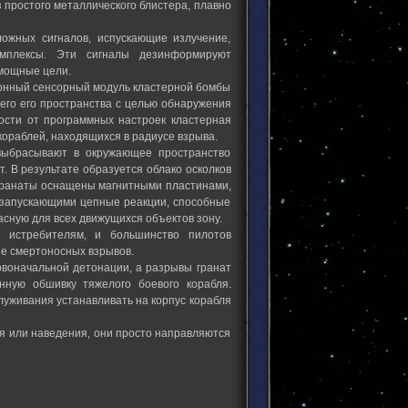
з простого металлического блистера, плавно
ожных сигналов, испускающие излучение,
омплексы. Эти сигналы дезинформируют
омощные цели.
ионный сенсорный модуль кластерной бомбы
го его пространства с целью обнаружения
ости от программных настроек кластерная
ораблей, находящихся в радиусе взрыва.
ыбрасывают в окружающее пространство
. В результате образуется облако осколков
 Гранаты оснащены магнитными пластинами,
 запускающими цепные реакции, способные
сную для всех движущихся объектов зону.
 истребителям, и большинство пилотов
не смертоносных взрывов.
воначальной детонации, а разрывы гранат
нную обшивку тяжелого боевого корабля.
уживания устанавливать на корпус корабля
я или наведения, они просто направляются