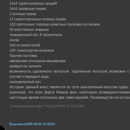
14х4 турболазерных орудий
34х2 лазерные пушки
2 ионные пушки
12 скорострельных ионных пушек
102 протонных торпедо-ракетных пусковых установок
50 кластерных ловушек
тракционный луч. 8 проекторов
Ангар
240 истребителей
100 транспортов челноков
Прочие системы:
имперская сенсорная маскировка
шифратор сигнала
возможность удаленного контроля. Удаленный контроль возможен с
соответствующего кода
направленный луч
История: данный класс является по сути аналогичным классом судов,
разницей, что клон Дарта Ревана внес некоторые усовершенствован
настоящее время построено два таких корабля. Производство не остан
Отредактировано Дарт Рэнд (2008-09-07 18:23:56)
0
Поделиться
2008-09-06 16:28:04