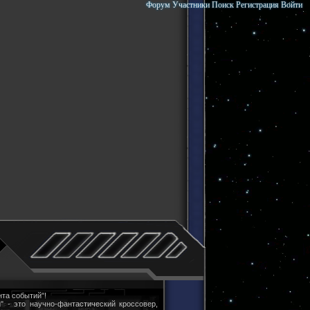
Форум
Участники
Поиск
Регистрация
Войти
та событий"!
" - это научно-фантастический кроссовер,