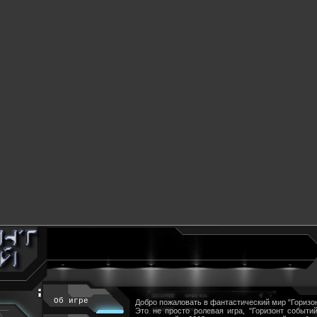
Об игре
Добро пожаловать в фантастический мир "Горизон
Это не просто ролевая игра, "Горизонт событий