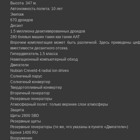
Высота 347 м.
Автономность полета: 10 лет
Экипаж
670 дроидов
Десант
1.5 миллиона деактивированных дроидов
280 боевых машин таких как танки ААТ
Впрочем комплектация может быть различной. Здесь приведены циф
вместимости десантного отсека.
Гипердвигатель 1.5 класса
Навигационный компьютерный обход
Двигатели
Nubian Creveld-4 radial ion drives
Солнечный парус
Солнечный конвертер
Твердотопливный конвертер
Вторичный генератор
Резервные генераторы
Атмосферный полет: только верхние слои атмосферы
Защита
Щиты 2800 SBD
Резервные щиты
Резервные генераторы (те же, что указаны в пункте «Двигатели»)
Броня 1400 RU
Вооружение