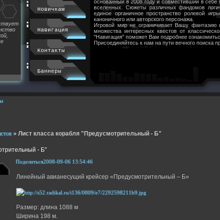
основанный в 2008 году и совместивший в себе
вселенных. Сюжеты различных фандомов логи
Новичкам
единое органичное пространство ролевой игр
каноничного или авторского персонажа.
йствует
Игровой мир не ограничивает Вашу фантазию 
инство
Навигация
множества интересных квестов от классическ
ой,
"Навигация" поможет Вам подробнее ознакомитьс
ее
Присоединяйтесь к нам на пути вечного поиска п
Контакты
Баннеры
ы
истов
»
Лист класса корабля "Предусмотрительный - Б"
отрительный - Б"
Поделиться
2008-09-06 13:54:46
Линейный авианесущий крейсер «Предусмотрительный – Б»
Размер: длина 1088 м
Ширина 198 м.