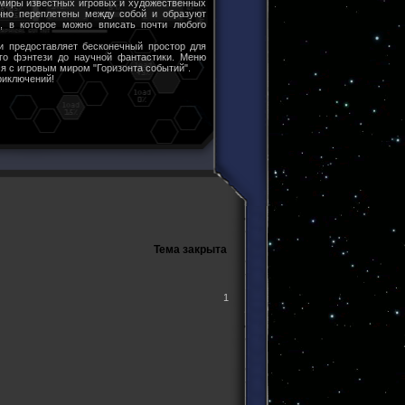
 миры известных игровых и художественных
чно переплетены между собой и образуют
ы, в которое можно вписать почти любого
и предоставляет бесконечный простор для
ого фэнтези до научной фантастики. Меню
я с игровым миром "Горизонта событий".
риключений!
Тема закрыта
1