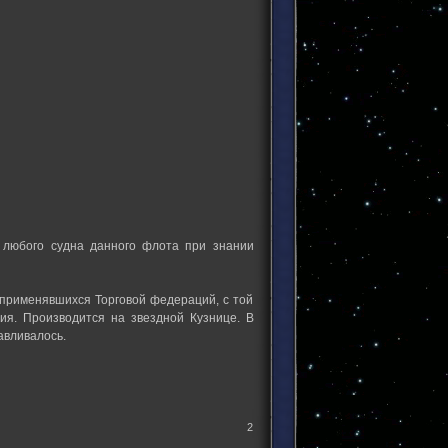
 любого судна данного флота при знании
 применявшихся Торговой федераций, с той
ия. Производится на звездной Кузнице. В
авливалось.
2