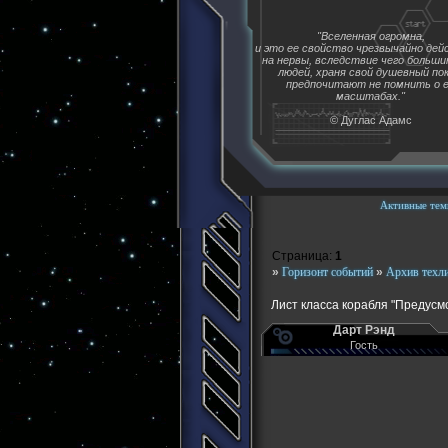
"Вселенная огромна,
и это ее свойство чрезвычайно де
на нервы, вследствие чего больш
людей, храня свой душевный пок
предпочитают не помнить о 
масштабах."
© Дуглас Адамс
Активные тем
Страница:
1
»
Горизонт событий
»
Архив техл
Лист класса корабля "Предусм
Дарт Рэнд
Гость